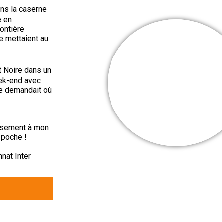
ans la caserne
e en
rontière
e mettaient au
êt Noire dans un
Cooper Webb
eek-end avec
Mes + belles
me demandait où
victoires
eusement à mon
 poche !
nnat Inter