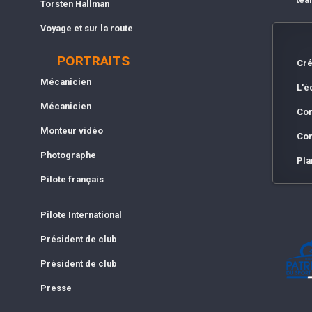
Torsten Hallman
Voyage et sur la route
PORTRAITS
Cré
Mécanicien
L'é
Mécanicien
Con
Monteur vidéo
Con
Photographe
Pla
Pilote français
Pilote International
Président de club
Président de club
Presse