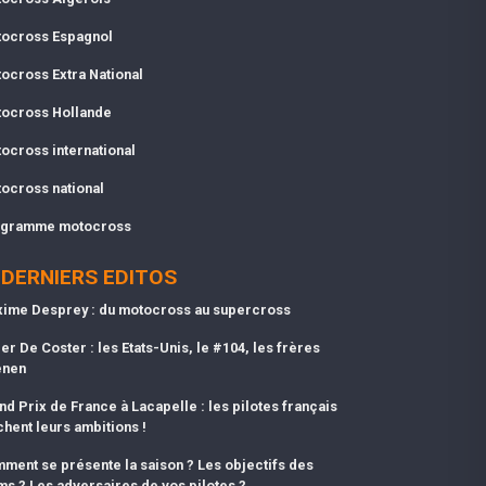
ocross Espagnol
ocross Extra National
ocross Hollande
ocross international
ocross national
gramme motocross
DERNIERS EDITOS
ime Desprey : du motocross au supercross
er De Coster : les Etats-Unis, le #104, les frères
enen
nd Prix de France à Lacapelle : les pilotes français
chent leurs ambitions !
ment se présente la saison ? Les objectifs des
ms ? Les adversaires de vos pilotes ?