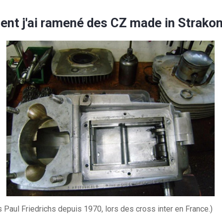
nt j'ai ramené des CZ made in Strako
 Paul Friedrichs depuis 1970, lors des cross inter en France.)