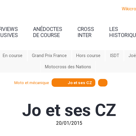
Wikicr
ERVIEWS
ANÉDOCTES
CROSS
LES
LUSIVES
DE COURSE
INTER
HISTORIQ
En course
Grand Prix France
Hors course
ISDT
Joë
Motocross des Nations
Moto et mécanique
Jo et ses CZ
Jo et ses CZ
20/01/2015