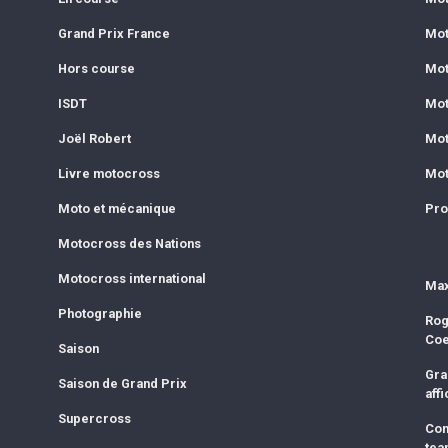
Grand Prix France
Mot
Hors course
Mot
ISDT
Mot
Joël Robert
Mot
Livre motocross
Mot
Moto et mécanique
Pro
Motocross des Nations
Motocross international
Max
Photographie
Rog
Co
Saison
Gra
Saison de Grand Prix
affi
Supercross
Com
tea