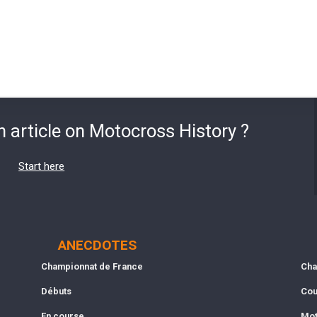
n article on Motocross History ?
Start here
ANECDOTES
Championnat de France
Cha
Débuts
Cou
En course
Mot