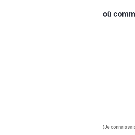
où comme
(Je connaissais