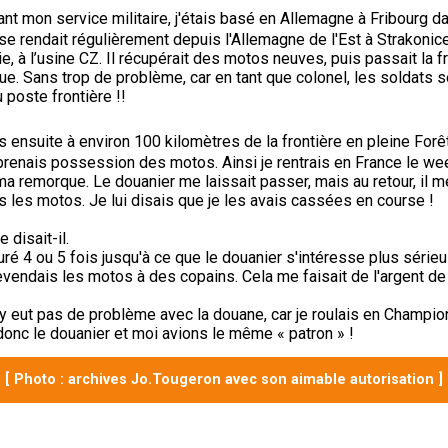
nt mon service militaire, j'étais basé en Allemagne à Fribourg d
 se rendait régulièrement depuis l'Allemagne de l'Est à Strakonic
, à l’usine CZ. Il récupérait des motos neuves, puis passait la f
. Sans trop de problème, car en tant que colonel, les soldats s
 poste frontière !!
is ensuite à environ 100 kilomètres de la frontière en pleine For
 prenais possession des motos. Ainsi je rentrais en France le w
a remorque. Le douanier me laissait passer, mais au retour, il 
 les motos. Je lui disais que je les avais cassées en course !
e disait-il.
ré 4 ou 5 fois jusqu'à ce que le douanier s'intéresse plus séri
 revendais les motos à des copains. Cela me faisait de l'argent de
n’y eut pas de problème avec la douane, car je roulais en Champio
onc le douanier et moi avions le même « patron » !
[ Photo : archives Jo.Tougeron avec son aimable autorisation ]