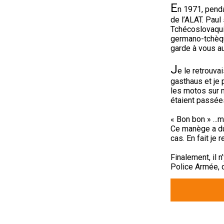
E
n 1971, penda
de l’ALAT. Paul
Tchécoslovaquie
germano-tchèque
garde à vous au
J
e le retrouva
gasthaus et je
les motos sur m
étaient passées
« Bon bon » ...m
Ce manège a du
cas. En fait je
Finalement, il 
Police Armée, d