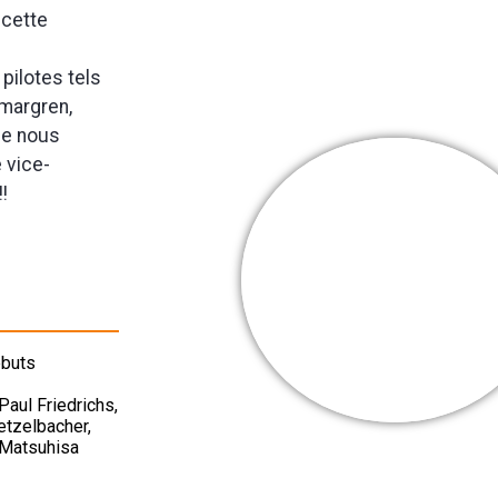
 cette
pilotes tels
mmargren,
ue nous
 vice-
!
Cooper Webb
Mes + belles
victoires
ébuts
Paul Friedrichs,
etzelbacher,
, Matsuhisa