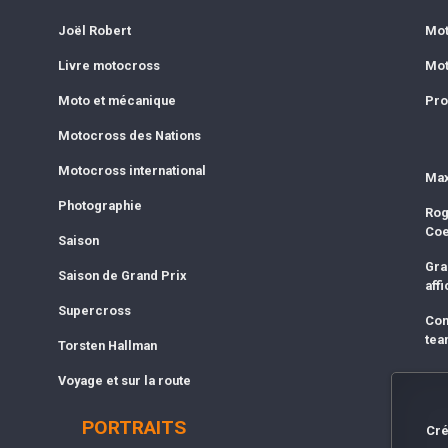
Joël Robert
Mot
Livre motocross
Mot
Moto et mécanique
Pro
Motocross des Nations
Motocross international
Max
Photographie
Rog
Co
Saison
Gra
Saison de Grand Prix
affi
Supercross
Com
tea
Torsten Hallman
Voyage et sur la route
PORTRAITS
Cré