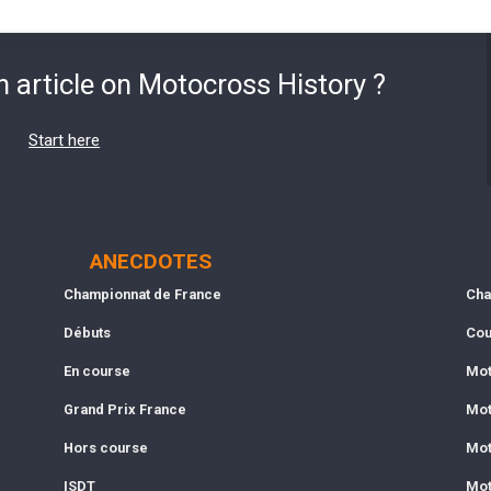
n article on Motocross History ?
Start here
ANECDOTES
Championnat de France
Cha
Débuts
Cou
En course
Mot
Grand Prix France
Mot
Hors course
Mot
ISDT
Mot