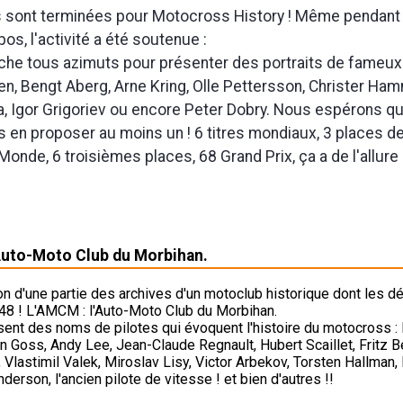
 sont terminées pour Motocross History ! Même pendant
os, l'activité a été soutenue :
che tous azimuts pour présenter des portraits de fameux 
en, Bengt Aberg, Arne Kring, Olle Pettersson, Christer Ha
a, Igor Grigoriev ou encore Peter Dobry. Nous espérons q
 en proposer au moins un ! 6 titres mondiaux, 3 places de
nde, 6 troisièmes places, 68 Grand Prix, ça a de l'allure !
'Auto-Moto Club du Morbihan.
ion d'une partie des archives d'un motoclub historique dont les d
48 ! L'AMCM : l'Auto-Moto Club du Morbihan.
sent des noms de pilotes qui évoquent l'histoire du motocross : 
n Goss, Andy Lee, Jean-Claude Regnault, Hubert Scaillet, Fritz B
, Vlastimil Valek, Miroslav Lisy, Victor Arbekov, Torsten Hallman
derson, l'ancien pilote de vitesse ! et bien d'autres !!