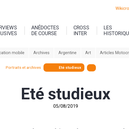
Wikicr
ERVIEWS
ANÉDOCTES
CROSS
LES
LUSIVES
DE COURSE
INTER
HISTORIQ
cation mobile
Archives
Argentine
Art
Articles Motoc
Portraits et archives
Eté studieux
Eté studieux
05/08/2019