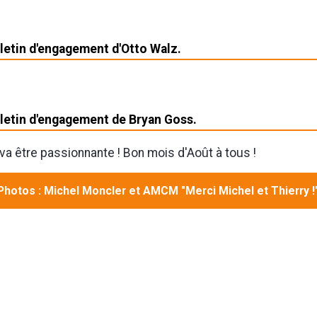
lletin d'engagement d'Otto Walz.
lletin d'engagement de Bryan Goss.
é va être passionnante ! Bon mois d'Août à tous !
Photos : Michel Moncler et AMCM "Merci Michel et Thierry !