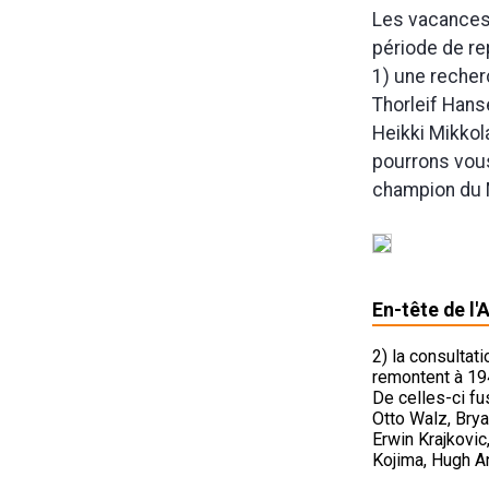
Les vacances
période de rep
1) une recher
Thorleif Hans
Heikki Mikkol
pourrons vous
champion du Mo
En-tête de l
2) la consultat
remontent à 19
De celles-ci fu
Otto Walz, Brya
Erwin Krajkovic
Kojima, Hugh An