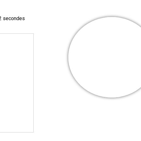
 2 secondes
Cooper Webb
Mes + belles
victoires