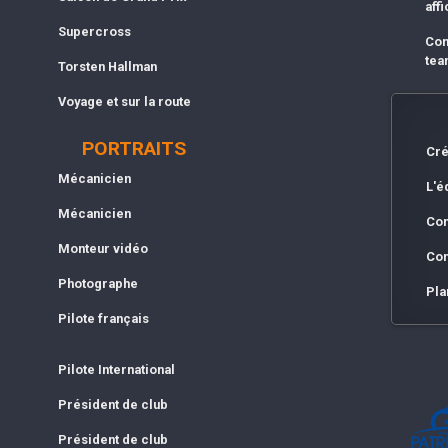
affi
Supercross
Com
tea
Torsten Hallman
Voyage et sur la route
PORTRAITS
Cré
Mécanicien
L'é
Mécanicien
Con
Monteur vidéo
Con
Photographe
Pla
Pilote français
Pilote International
Président de club
Président de club