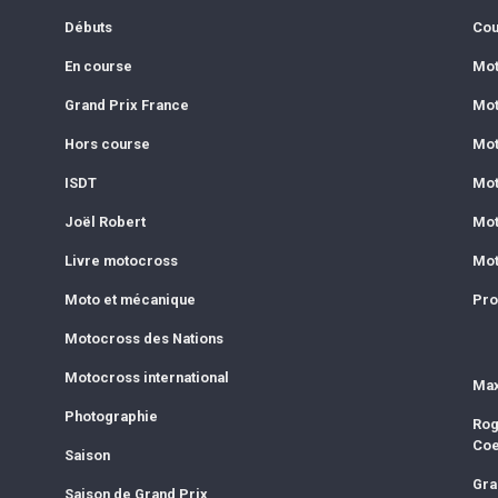
Débuts
Cou
En course
Mot
Grand Prix France
Mot
Hors course
Mot
ISDT
Mot
Joël Robert
Mot
Livre motocross
Mot
Moto et mécanique
Pro
Motocross des Nations
Motocross international
Max
Photographie
Rog
Co
Saison
Gra
Saison de Grand Prix