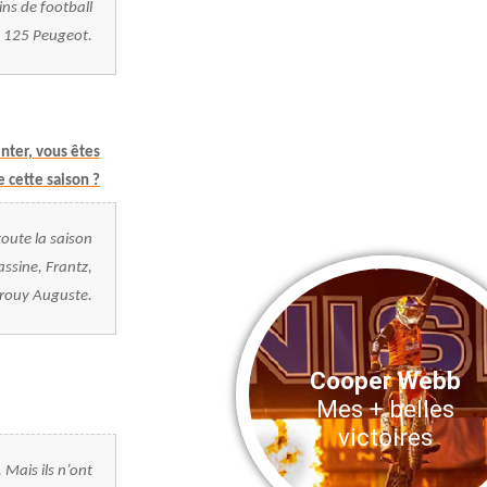
ns de football
ne 125 Peugeot.
nter, vous êtes
 cette saison ?
toute la saison
rassine, Frantz,
arrouy Auguste.
Cooper Webb
Mes + belles
victoires
 Mais ils n’ont