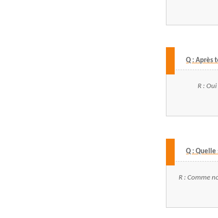
Q : Après 
R : Oui
Q : Quelle 
R : Comme nou