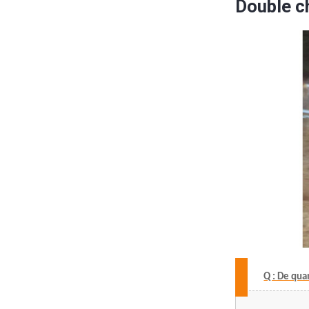
Double c
Q : De qua