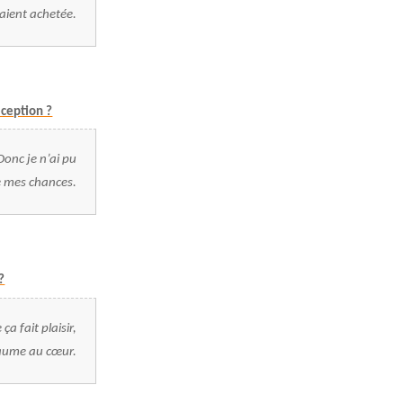
aient achetée.
éception ?
Donc je n’ai pu
 mes chances.
?
 fait plaisir,
aume au cœur.