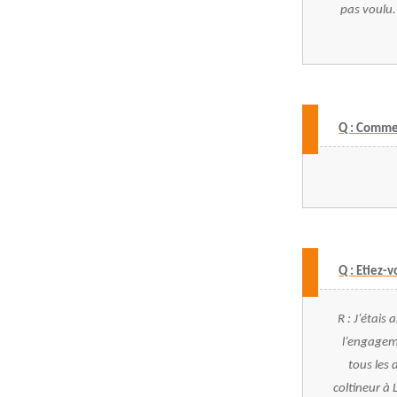
pas voulu.
Q : Commen
Q : Etiez-
R : J’étais
l’engageme
tous les 
coltineur à
L