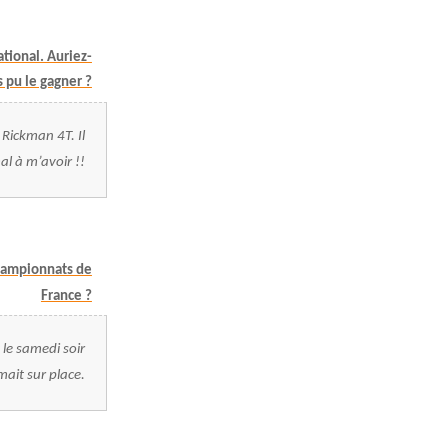
ional. Auriez-
 pu le gagner ?
 Rickman 4T. Il
al à m’avoir !!
championnats de
France ?
 le samedi soir
mait sur place.