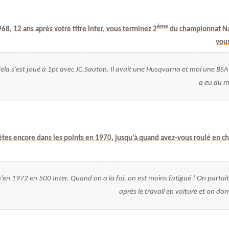
ème
968, 12 ans après votre titre Inter, vous terminez 2
du championnat Nat
vous
 Cela s’est joué à 1pt avec JC.Sauton. Il avait une Husqvarna et moi une BSA
a eu du m
 êtes encore dans les points en 1970, jusqu’à quand avez-vous roulé en 
u’en 1972 en 500 Inter. Quand on a la foi, on est moins fatigué ! On partait
après le travail en voiture et on dor