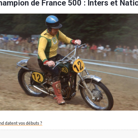
hampion de France 500 : Inters et Nati
nd datent vos débuts ?