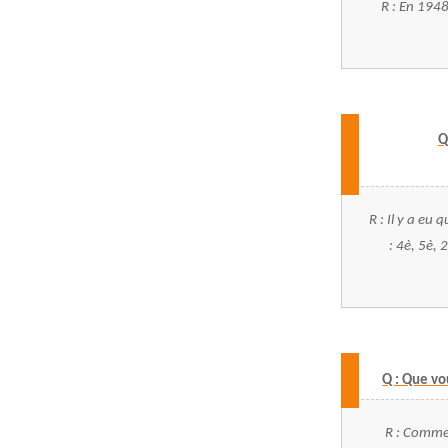
R : En 1948
Q
R : Il y a eu
: 4è, 5è, 
Q : Que vo
R : Comme 