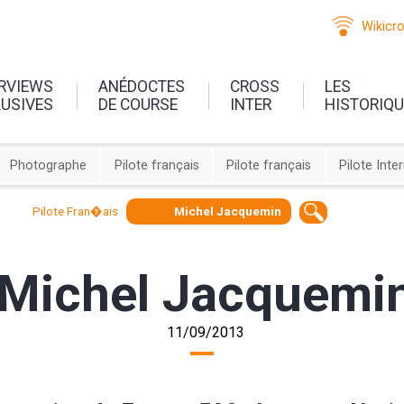
Wikicr
ERVIEWS
ANÉDOCTES
CROSS
LES
LUSIVES
DE COURSE
INTER
HISTORIQ
Photographe
Pilote français
Pilote français
Pilote Inte
Pilote Fran�ais
Michel Jacquemin
Michel Jacquemi
11/09/2013