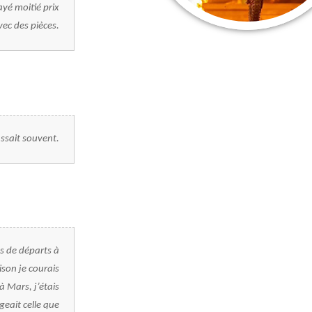
ayé moitié prix
vec des pièces.
assait souvent.
s de départs à
son je courais
à Mars, j’étais
geait celle que