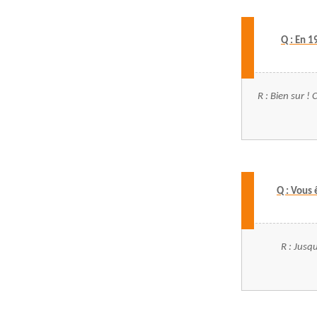
Q : En 1
R : Bien sur !
Q : Vous
R : Jusq