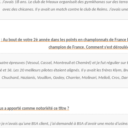
. J’avais 18 ans. Le club de Meaux organisait des gymkhanas sur des terrai
avec des chicanes. Il y avait un match contre le club de Reims. J’avais u
 : Au bout de votre 2è année dans les points en championnats de France I
champion de France. Comment s’est déroulée
 quatre épreuves (Vesoul, Cassel, Montreuil et Chemiré) et je fut régulier sur 
2è et 3è. Les 20 meilleurs pilotes étaient alignés. Il y avait les frères Klym, B
Chuchard, Hazianis, Vouillon, Godey, Charrier, Molinari, Melioli, Cros, D
us a apporté comme notoriété ce titre ?
je n’avais qu’une BSA client, j’ai demandé à BSA d’avoir une moto d’usine.