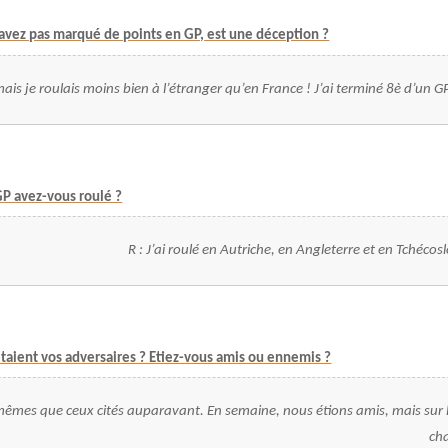
’avez pas marqué de points en GP, est une déception ?
mais je roulais moins bien à l’étranger qu’en France ! J’ai terminé 8è d’un 
GP avez-vous roulé ?
R : J’ai roulé en Autriche, en Angleterre et en Tchécos
étaient vos adversaires ? Etiez-vous amis ou ennemis ?
 mêmes que ceux cités auparavant. En semaine, nous étions amis, mais sur la
cha