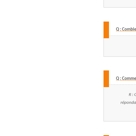
Q : Combie
Q : Commen
R : 
répondai