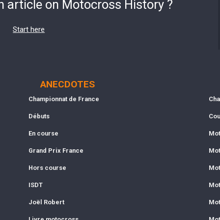
n article on Motocross History ?
Start here
ANECDOTES
Championnat de France
Cha
Débuts
Cou
En course
Mot
Grand Prix France
Mot
Hors course
Mot
ISDT
Mot
Joël Robert
Mot
Livre motocross
Mot