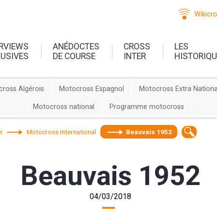
Wikicr
ERVIEWS
ANÉDOCTES
CROSS
LES
LUSIVES
DE COURSE
INTER
HISTORIQ
ross Algérois
Motocross Espagnol
Motocross Extra Nationa
Motocross national
Programme motocross
r
Motocross International
Beauvais 1952
Beauvais 1952
04/03/2018