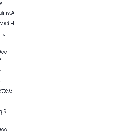
V
lins.A
rand.H
n.J
0cc
P
o
J
tte.G
q.R
0cc