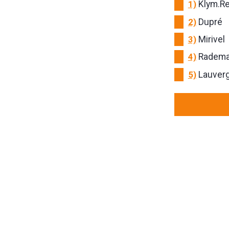
1)
Klym.R
2)
Dupré
3)
Mirivel
4)
Radema
5)
Lauverg