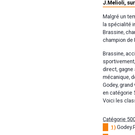
J.Melioli, su
Malgré un tem
la spécialité
Brassine, cha
champion de F
Brassine, acci
sportivement, 
direct, gagne
mécanique, do
Godey, grand 
en catégorie 
Voici les cla
Catégorie 50
1)
Godey.