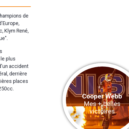
 champions de
d'Europe,
c, Klym René,
ue".
ès
 le plus
d'un accident
al, derrière
mières places
250cc.
Cooper Webb
Mes + belles
victoires