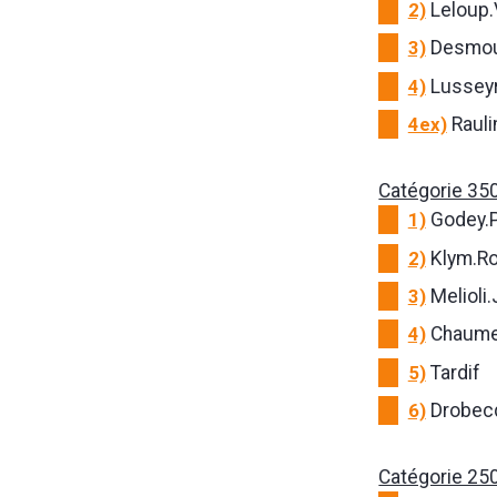
2)
Leloup.
3)
Desmou
4)
Lussey
4ex)
Rauli
Catégorie 35
1)
Godey.
2)
Klym.R
3)
Melioli.
4)
Chaume
5)
Tardif
6)
Drobec
Catégorie 25