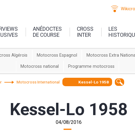
Wikicr
ERVIEWS
ANÉDOCTES
CROSS
LES
LUSIVES
DE COURSE
INTER
HISTORIQ
ross Algérois
Motocross Espagnol
Motocross Extra Nationa
Motocross national
Programme motocross
r
Motocross International
Kessel-Lo 1958
Kessel-Lo 1958
04/08/2016