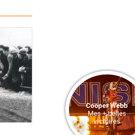
Cooper Webb
Mes + belles
victoires