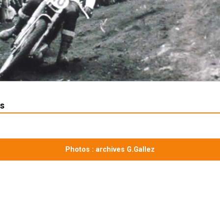
s
Photos : archives G.Gallez