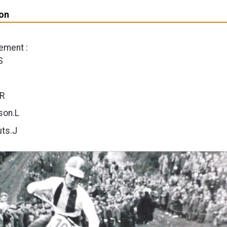
son
sement :
S
R
son.L
ts.J