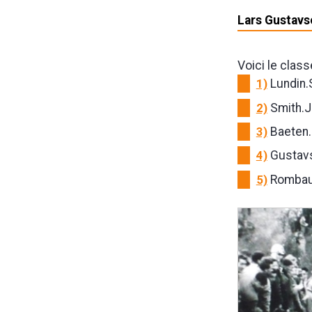
Lars Gustav
Voici le clas
1)
Lundin.
2)
Smith.J
3)
Baeten.
4)
Gustav
5)
Rombau