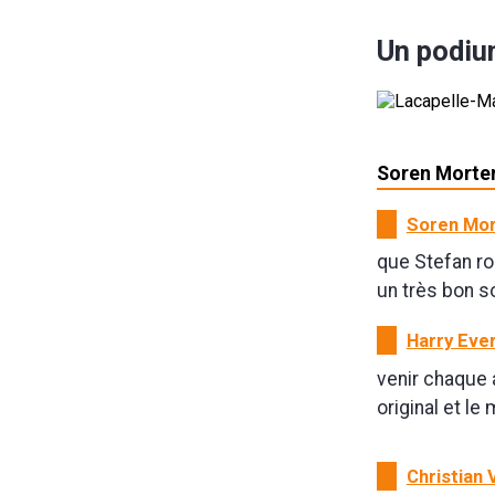
Un podium
Soren Morten
Soren Mor
que Stefan ro
un très bon so
Harry Ever
venir chaque a
original et le
Christian 