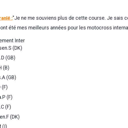
anlé :
"Je ne me souviens plus de cette course. Je sais 
ont été mes meilleurs années pour les motocross interna
sement Inter
en.S (DK)
D (GB)
H (B)
s.A (GB)
 (F)
.P (F)
C (F)
n.F (DK)
 (I)