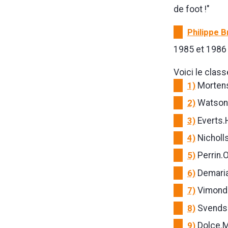
de foot !"
Philippe Br
1985 et 1986 
Voici le clas
1)
Mortens
2)
Watson.
3)
Everts.
4)
Nicholl
5)
Perrin.O
6)
Demaria
7)
Vimond.
8)
Svendse
9)
Dolce.M