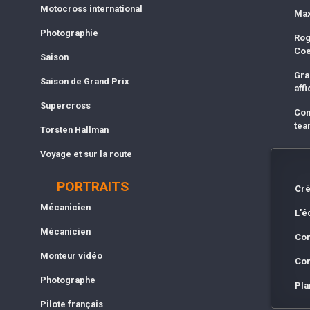
Motocross international
Max
Photographie
Rog
Co
Saison
Gra
Saison de Grand Prix
affi
Supercross
Com
tea
Torsten Hallman
Voyage et sur la route
PORTRAITS
Cré
Mécanicien
L'é
Mécanicien
Con
Monteur vidéo
Con
Photographe
Pla
Pilote français