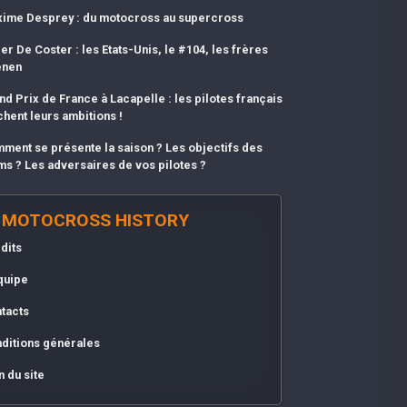
ime Desprey : du motocross au supercross
er De Coster : les Etats-Unis, le #104, les frères
enen
nd Prix de France à Lacapelle : les pilotes français
chent leurs ambitions !
ment se présente la saison ? Les objectifs des
ms ? Les adversaires de vos pilotes ?
MOTOCROSS HISTORY
dits
quipe
tacts
ditions générales
n du site