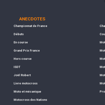
ANECDOTES
Championnat de France
Cha
Débuts
Cou
En course
Mot
Grand Prix France
Mot
Hors course
Mot
ISDT
Mot
Joël Robert
Mot
Livre motocross
Mot
Moto et mécanique
Pro
Motocross des Nations