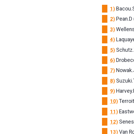
1)
Bacou.S
2)
Pean.D 
3)
Wellens.
4)
Laquaye
5)
Schutz.
6)
Drobecq
7)
Nowak.J
8)
Suzuki.
9)
Harvey.
10)
Terroit
11)
Eastwo
12)
Senes.
13)
Van Ro