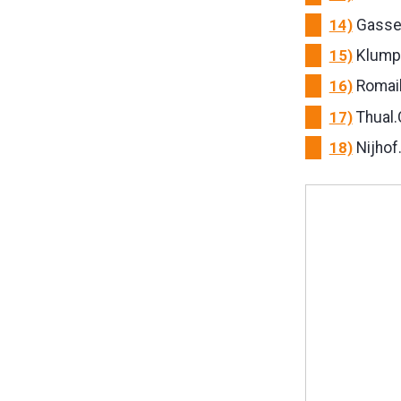
14)
Gassel
15)
Klumpe
16)
Romail
17)
Thual.
18)
Nijhof