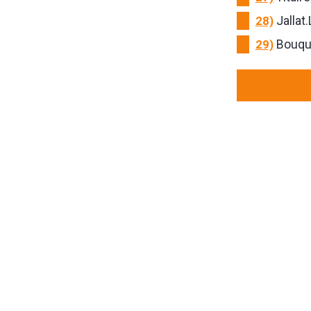
28)
Jallat.
29)
Bouqui