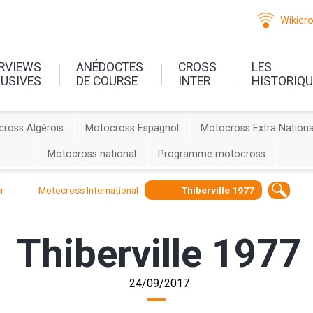
Wikicr
ERVIEWS
ANÉDOCTES
CROSS
LES
LUSIVES
DE COURSE
INTER
HISTORIQ
ross Algérois
Motocross Espagnol
Motocross Extra Nationa
Motocross national
Programme motocross
r
Motocross International
Thiberville 1977
Thiberville 1977
24/09/2017