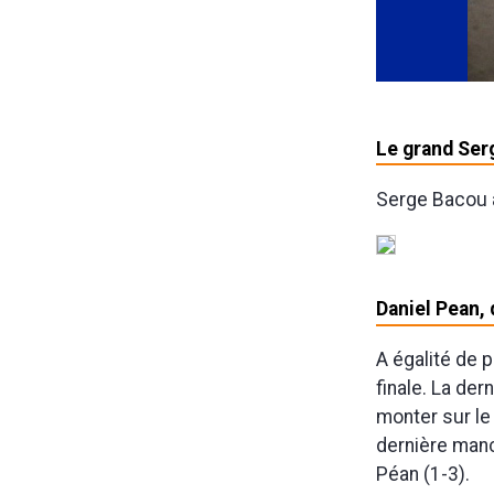
Le grand Serg
Serge Bacou a
Daniel Pean,
A égalité de p
finale. La de
monter sur le
dernière manc
Péan (1-3).