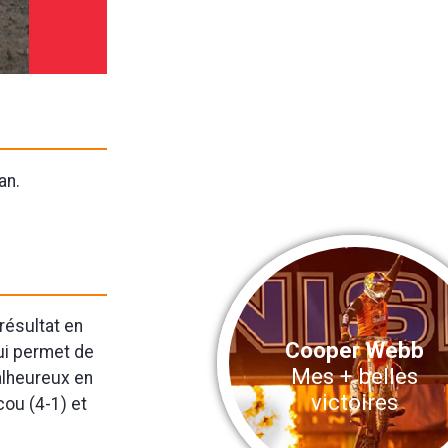
an.
 résultat en
Cooper Webb
lui permet de
Mes + belles
alheureux en
victoires
cou (4-1) et