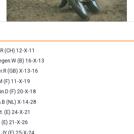
R (CH) 12-X-11
gen.W (B) 16-X-13
.R (GB) X-13-16
M (F) 11-X-19
in.D (F) 20-X-18
.B (NL) X-14-28
t. (E) 24-X-21
 (E) 21-X-26
.JY (F) 25-X-24