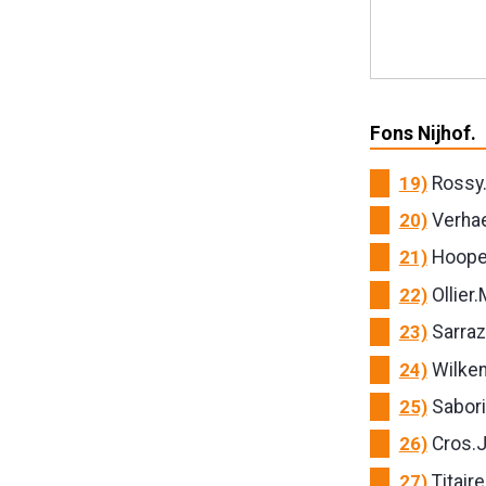
Fons Nijhof.
19)
Rossy.
20)
Verhae
21)
Hooper
22)
Ollier.
23)
Sarraz
24)
Wilken
25)
Sabori
26)
Cros.J
27)
Titaire