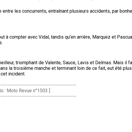
ive entre les concurrents, entraînant plusieurs accidents, par bonh
out à compter avec Vidal, tandis qu’en arrière, Marquez et Pascual
s.
illeur, triomphant de Valente, Sauce, Lavis et Delmas. Mais il fa
dans la troisième manche et terminant loin de ce fait, eut été plu
cet incident.
--------------------------------------------
to : Moto Revue n°1503 ]
--------------------------------------------