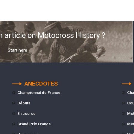
n article on Motocross History ?
Start here
ANECDOTES
Championnat de France
Cha
Débuts
Cou
En course
Mot
Grand Prix France
Mot