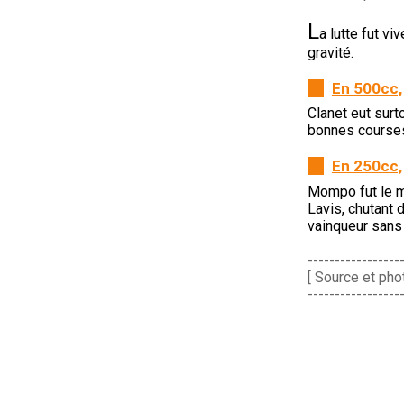
L
a lutte fut v
gravité.
En 500cc,
Clanet eut surt
bonnes course
En 250cc,
Mompo fut le me
Lavis, chutant 
vainqueur sans 
-----------------
[ Source et pho
-----------------