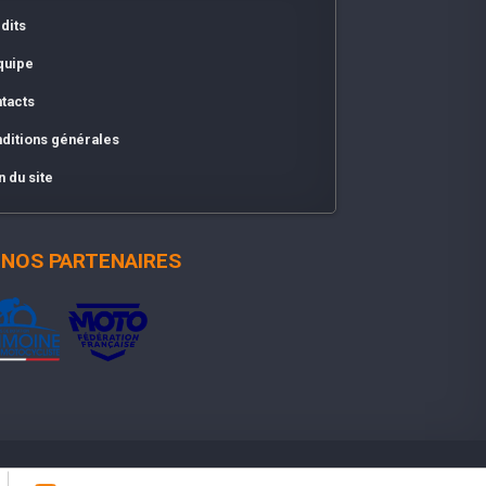
dits
quipe
tacts
ditions générales
n du site
NOS PARTENAIRES
être tenu pour responsable.