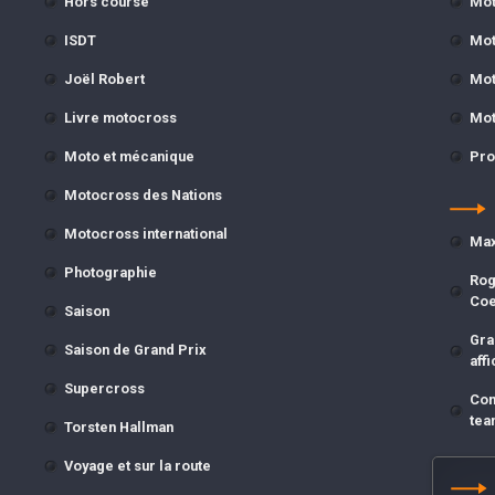
Hors course
Mot
ISDT
Mot
Joël Robert
Mot
Livre motocross
Mot
Moto et mécanique
Pro
Motocross des Nations
Motocross international
Max
Photographie
Rog
Co
Saison
Gra
Saison de Grand Prix
affi
Supercross
Com
tea
Torsten Hallman
Voyage et sur la route