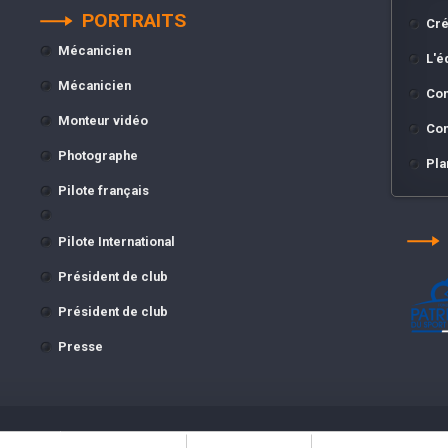
PORTRAITS
Cré
Mécanicien
L'é
Mécanicien
Con
Monteur vidéo
Con
Photographe
Pla
Pilote français
Pilote International
Président de club
Président de club
Presse
e de maintenir à jour les informations présentes sur le site mais ne pourrait en 