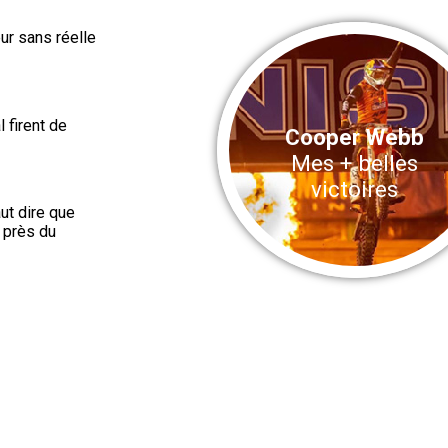
eur sans réelle
 firent de
Cooper Webb
Mes + belles
victoires
ut dire que
s près du