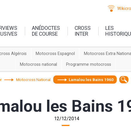
Wikicr
ERVIEWS
ANÉDOCTES
CROSS
LES
LUSIVES
DE COURSE
INTER
HISTORIQ
ross Algérois
Motocross Espagnol
Motocross Extra Nationa
Motocross national
Programme motocross
r
Motocross National
Lamalou les Bains 1960
malou les Bains 1
12/12/2014