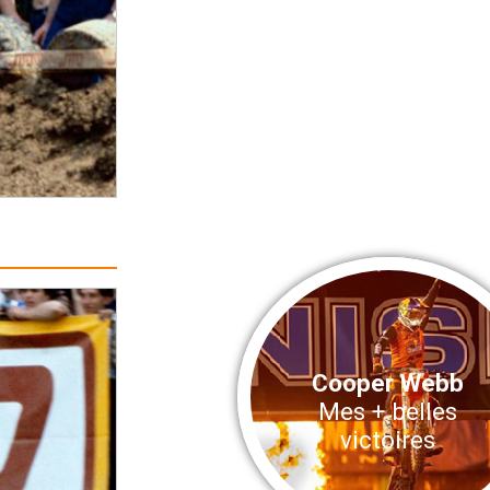
Cooper Webb
Mes + belles
victoires