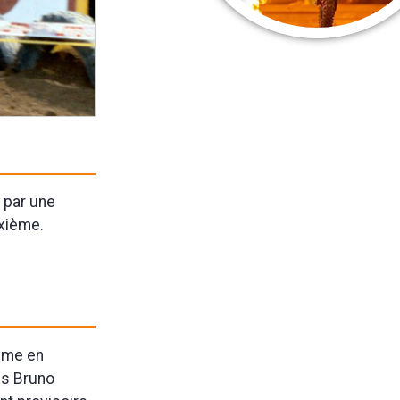
 par une
uxième.
ième en
es Bruno