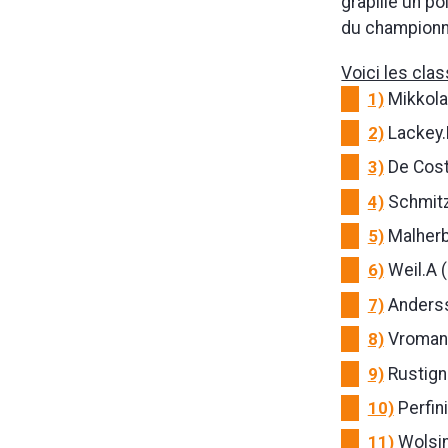
grapille un po
du championna
Voici les cl
1)
Mikkola.
2)
Lackey.B
3)
De Coste
4)
Schmitz.
5)
Malherbe
6)
Weil.A (
7)
Anderss
8)
Vromans
9)
Rustigno
10)
Perfini
11)
Wolsin