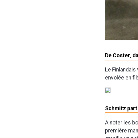
De Coster, da
Le Finlandais
envolée en fl
Schmitz part
A noter les b
première manc