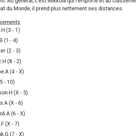
int. Au général, c'est Mikkola qui l'emporte et au classeme
t du Monde, il prend plus nettement ses distances.
assements
H (3 - 1)
 (1 - 4)
r (2 - 3)
H (8 - 2)
.A (4 - X)
5 - 10)
on.H (X - 5)
.A (X - 6)
li.A (6 - X)
.F (X - 7)
k.G (7 - X)