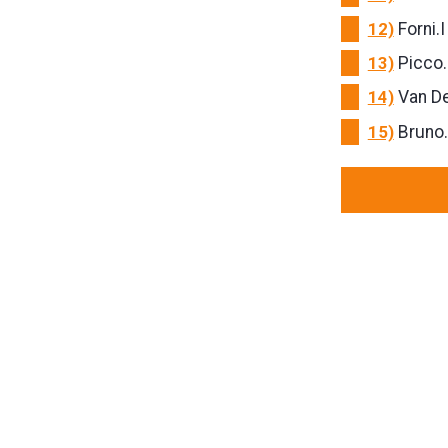
12)
Forni.I
13)
Picco.F
14)
Van De
15)
Bruno.