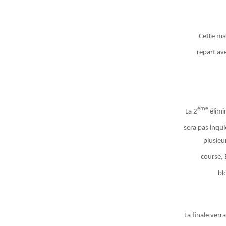
Cette ma
repart av
ème
La 2
élimin
sera pas inqui
plusieu
course, 
bl
La finale verr