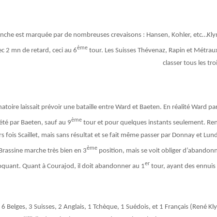
nche est marquée par de nombreuses crevaisons : Hansen, Kohler, etc…Klym
ème
ec 2 mn de retard, ceci au 6
tour. Les Suisses Thévenaz, Rapin et Métraux
classer tous les tro
atoire laissait prévoir une bataille entre Ward et Baeten. En réalité Ward par
ème
été par Baeten, sauf au 9
tour et pour quelques instants seulement. Re
rs fois Scaillet, mais sans résultat et se fait même passer par Donnay et Lun
ème
Brassine marche très bien en 3
position, mais se voit obliger d’abandonne
er
oquant. Quant à Courajod, il doit abandonner au 1
tour, ayant des ennuis
a 6 Belges, 3 Suisses, 2 Anglais, 1 Tchèque, 1 Suédois, et 1 Français (René Kl