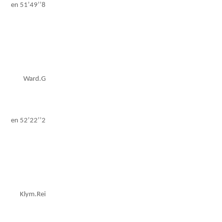
en 51’49’’8
Ward.G
en 52’22’’2
Klym.Rei