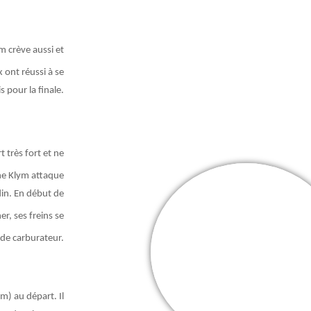
 crève aussi et
 ont réussi à se
is pour la finale.
t très fort et ne
ne Klym attaque
din. En début de
r, ses freins se
 de carburateur.
Cooper Webb
Mes + belles
victoires
ym) au départ. Il