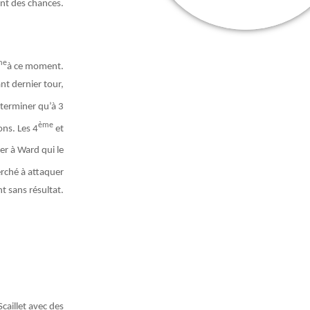
ant des chances.
me
à ce moment.
nt dernier tour,
 terminer qu’à 3
ème
ons. Les 4
et
er à Ward qui le
rché à attaquer
 sans résultat.
aillet avec des