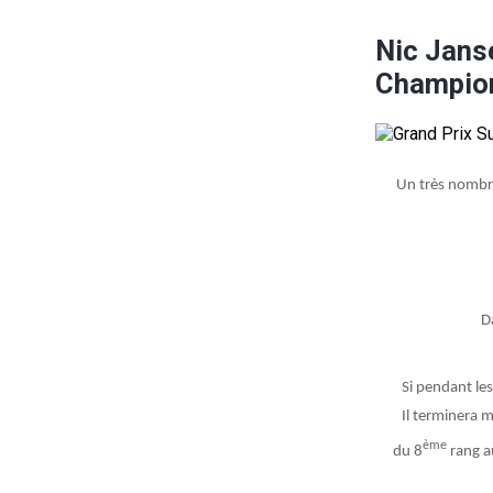
Nic Janse
Champio
Un très nombre
D
Si pendant les
Il terminera 
ème
du 8
rang a