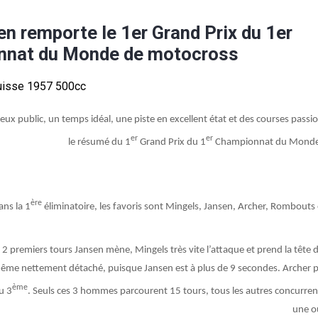
n remporte le 1er Grand Prix du 1er
nnat du Monde de motocross
ux public, un temps idéal, une piste en excellent état et des courses passio
er
er
le résumé du 1
Grand Prix du 1
Championnat du Monde
ère
ans la 1
éliminatoire, les favoris sont Mingels, Jansen, Archer, Rombouts
 2 premiers tours Jansen mène, Mingels très vite l’attaque et prend la tête d
même nettement détaché, puisque Jansen est à plus de 9 secondes. Archer 
ème
u 3
. Seuls ces 3 hommes parcourent 15 tours, tous les autres concurre
une ou