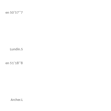
en 50’57’’7
Lundin.S
en 51’18’’8
Archer.L