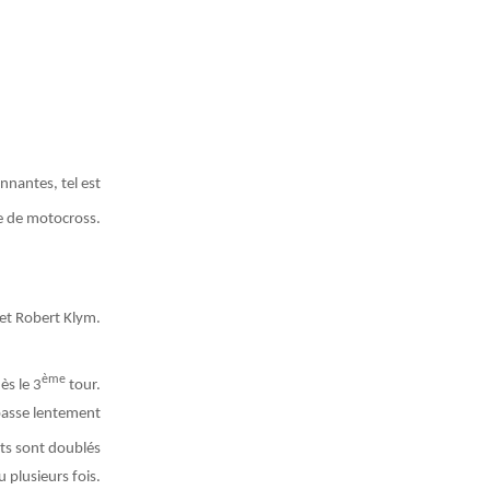
nnantes, tel est
 de motocross.
 et Robert Klym.
ème
ès le 3
tour.
passe lentement
nts sont doublés
 plusieurs fois.