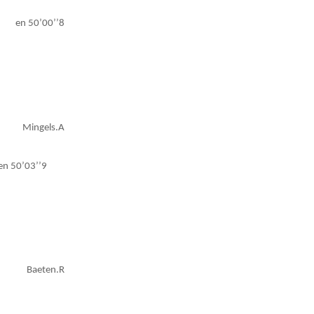
en 50’00’’8
Mingels.A
en 50’03’’9
Baeten.R