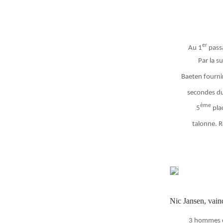
er
Au 1
passa
Par la s
Baeten fournir
secondes du 
ème
5
plac
talonne. R
Nic Jansen, vain
3 hommes du