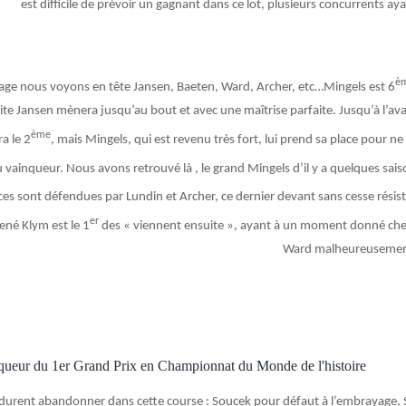
est difficile de prévoir un gagnant dans ce lot, plusieurs concurrents ay
è
ge nous voyons en tête Jansen, Baeten, Ward, Archer, etc…Mingels est 6
uite Jansen mènera jusqu’au bout et avec une maîtrise parfaite. Jusqu’à l’ava
ème
a le 2
, mais Mingels, qui est revenu très fort, lui prend sa place pour ne
vainqueur. Nous avons retrouvé là , le grand Mingels d’il y a quelques sais
es sont défendues par Lundin et Archer, ce dernier devant sans cesse résist
er
ené Klym est le 1
des « viennent ensuite », ayant à un moment donné che
Ward malheureusement
queur du 1er Grand Prix en Championnat du Monde de l'histoire
rent abandonner dans cette course : Soucek pour défaut à l’embrayage, Sc