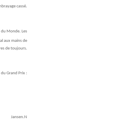
mbrayage cassé.
t du Monde. Les
al aux mains de
res de toujours.
s du Grand Prix :
Jansen.N