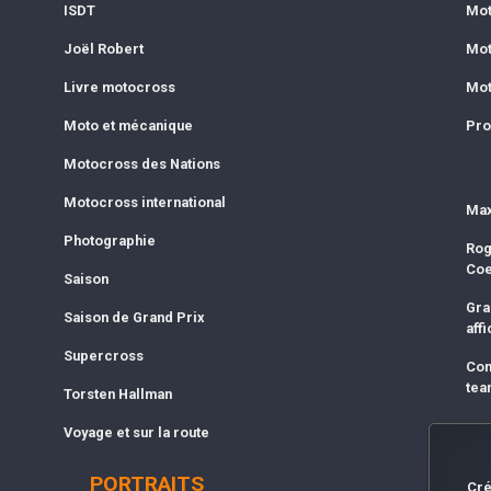
ISDT
Mot
Joël Robert
Mot
Livre motocross
Mot
Moto et mécanique
Pro
Motocross des Nations
Motocross international
Max
Photographie
Rog
Co
Saison
Gra
Saison de Grand Prix
affi
Supercross
Com
tea
Torsten Hallman
Voyage et sur la route
PORTRAITS
Cré