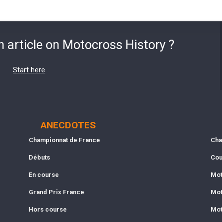
n article on Motocross History ?
Start here
ANECDOTES
Championnat de France
Cha
Débuts
Cou
En course
Mot
Grand Prix France
Mot
Hors course
Mot