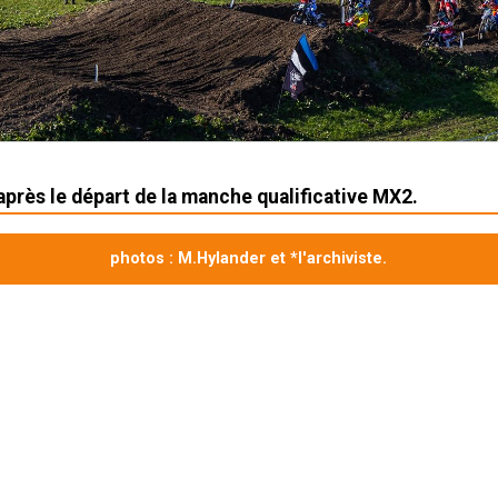
près le départ de la manche qualificative MX2.
photos : M.Hylander et *l'archiviste.