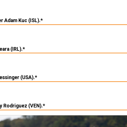
r Adam Kuc (ISL).*
ara (IRL).*
essinger (USA).*
 Rodriguez (VEN).*