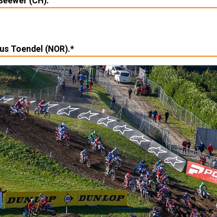
Seewer (CH).
us Toendel (NOR).*