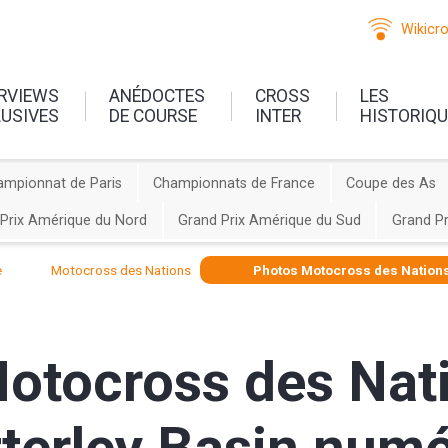
Wikicr
ERVIEWS
ANÉDOCTES
CROSS
LES
LUSIVES
DE COURSE
INTER
HISTORIQ
ampionnat de Paris
Championnats de France
Coupe des As
Prix Amérique du Nord
Grand Prix Amérique du Sud
Grand Pr
e
Motocross des Nations
Photos Motocross des Nations
otocross des Nat