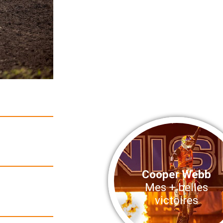
Cooper Webb
Mes + belles
victoires