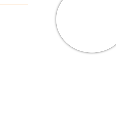
Cooper Webb
Mes + belles
victoires