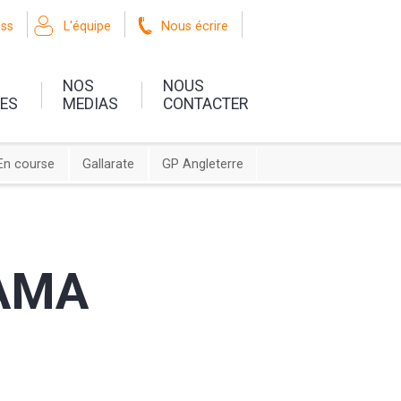
oss
L'équipe
Nous écrire
NOS
NOUS
UES
MEDIAS
CONTACTER
En course
Gallarate
GP Angleterre
 AMA