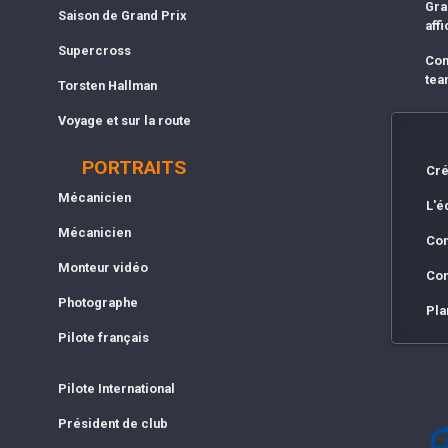
Gra
Saison de Grand Prix
affi
Supercross
Com
tea
Torsten Hallman
Voyage et sur la route
PORTRAITS
Cré
Mécanicien
L'é
Mécanicien
Con
Monteur vidéo
Con
Photographe
Pla
Pilote français
Pilote International
Président de club