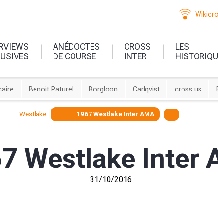
Wikicr
ERVIEWS
ANÉDOCTES
CROSS
LES
LUSIVES
DE COURSE
INTER
HISTORIQ
aire
Benoit Paturel
Borgloon
Carlqvist
cross us
Westlake
1967 Westlake Inter AMA
7 Westlake Inter
31/10/2016