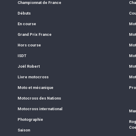
Championnat de France
Cha
Débuts
Cou
En course
Mot
Grand Prix France
Mot
Hors course
Mot
ISDT
Mot
Joël Robert
Mot
Livre motocross
Mot
Moto et mécanique
Pro
Motocross des Nations
Motocross international
Max
Photographie
Rog
Co
Saison