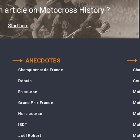
n article on Motocross History ?
Start here
ANECDOTES
Championnat de France
Cha
Débuts
Cou
En course
Mot
Grand Prix France
Mot
Hors course
Mot
ISDT
Mot
Joël Robert
Mot