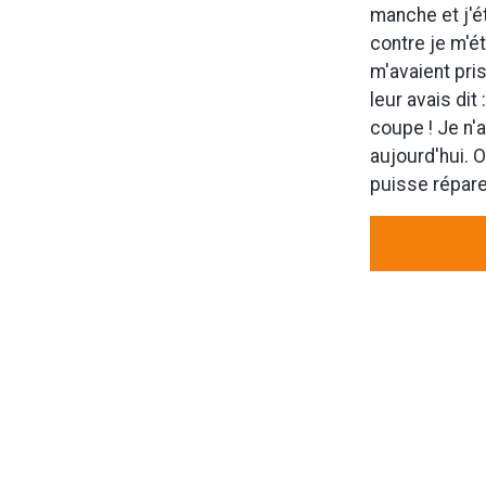
manche et j'é
contre je m'é
m'avaient pri
leur avais dit 
coupe ! Je n'
aujourd'hui. O
puisse réparer