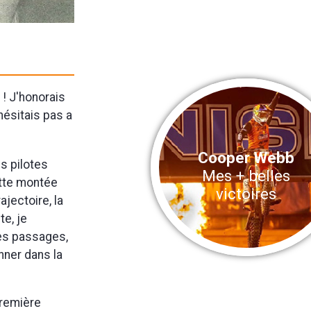
 ! J'honorais
hésitais pas a
Cooper Webb
s pilotes
Mes + belles
Cette montée
victoires
rajectoire, la
e, je
ues passages,
onner dans la
première