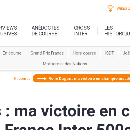
Wikicr
ERVIEWS
ANÉDOCTES
CROSS
LES
LUSIVES
DE COURSE
INTER
HISTORIQ
En course
Grand Prix France
Hors course
ISDT
Joë
Motocross des Nations
En course
René Dugas : ma victoire en championnat de
 : ma victoire en