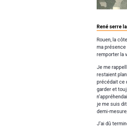
René serre l
Rouen, la côte
ma présence l
remporter la v
Je me rappell
restaient plan
précédait ce qu
garder et tou
n'appréhendai
je me suis dit 
demi-mesure, i
J'ai dû termi