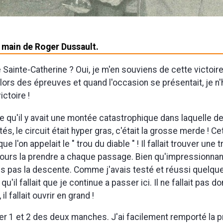
a main de Roger Dussault.
 Sainte-Catherine ? Oui, je m'en souviens de cette victoire
ors des épreuves et quand l'occasion se présentait, je n'
ictoire !
e qu'il y avait une montée catastrophique dans laquelle de
tés, le circuit était hyper gras, c'était la grosse merde ! 
e l'on appelait le " trou du diable " ! Il fallait trouver une t
jours la prendre a chaque passage. Bien qu'impressionnant
s pas la descente. Comme j'avais testé et réussi quelq
qu'il fallait que je continue a passer ici. Il ne fallait pas d
l fallait ouvrir en grand !
ner 1 et 2 des deux manches. J'ai facilement remporté la 