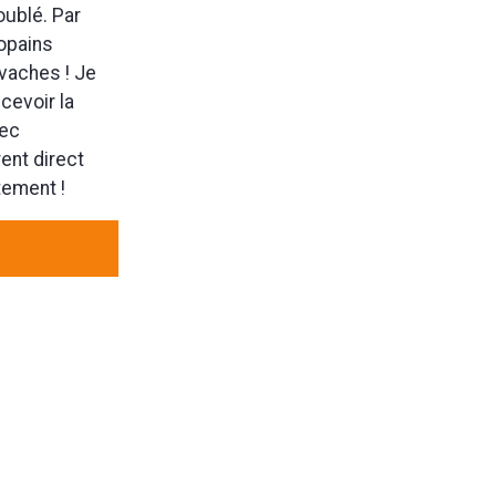
oublé. Par
copains
 vaches ! Je
ecevoir la
vec
rent direct
tement !