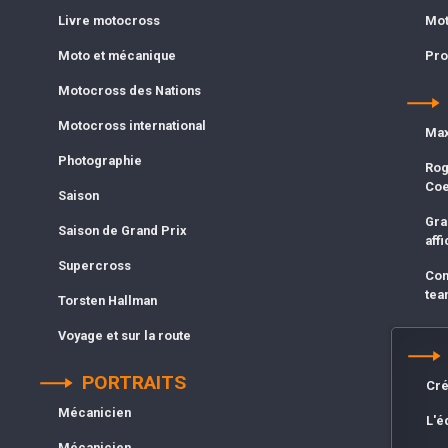
Livre motocross
Mot
Moto et mécanique
Pro
Motocross des Nations
Motocross international
Max
Photographie
Rog
Co
Saison
Gra
Saison de Grand Prix
affi
Supercross
Com
tea
Torsten Hallman
Voyage et sur la route
PORTRAITS
Cré
Mécanicien
L'é
Mécanicien