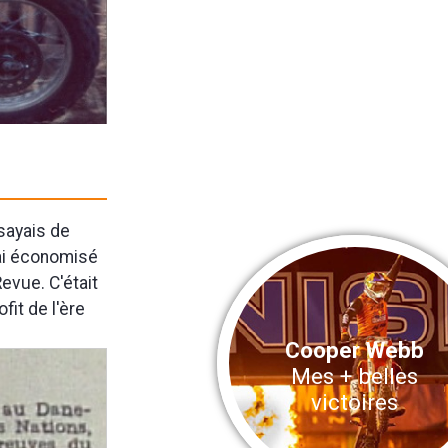
sayais de
'ai économisé
evue. C'était
fit de l'ère
Cooper Webb
Mes + belles
victoires