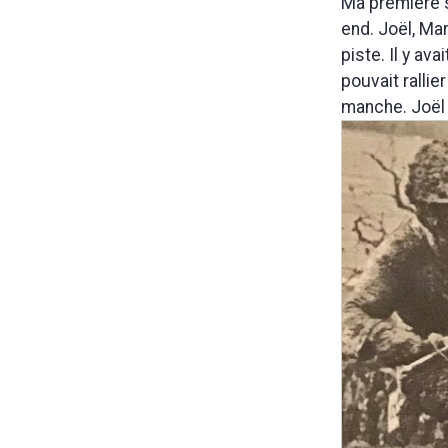
Ma première s
end. Joël, Mar
piste. Il y av
pouvait rallier
manche. Joël ét