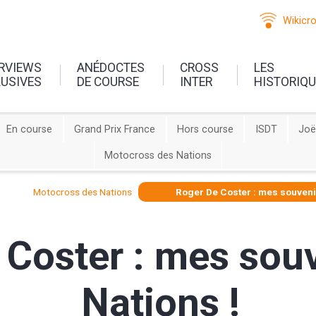
Wikicr
ERVIEWS
ANÉDOCTES
CROSS
LES
LUSIVES
DE COURSE
INTER
HISTORIQ
En course
Grand Prix France
Hors course
ISDT
Joë
Motocross des Nations
Motocross des Nations
Roger De Coster : mes souveni
 Coster : mes sou
Nations !