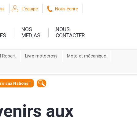
oss
L'équipe
Nous écrire
NOS
NOUS
UES
MEDIAS
CONTACTER
l Robert
Livre motocross
Moto et mécanique
rs aux Nations !
venirs aux