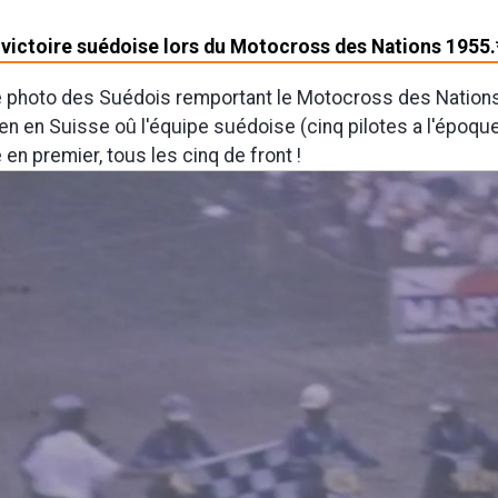
a victoire suédoise lors du Motocross des Nations 1955.
e photo des Suédois remportant le Motocross des Nation
en en Suisse oû l'équipe suédoise (cinq pilotes a l'époque)
e en premier, tous les cinq de front !