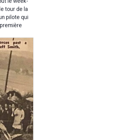
out le week-
le tour de la
un pilote qui
a première