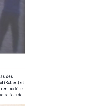
ross des
ël (Robert) et
i remporté le
atre fois de