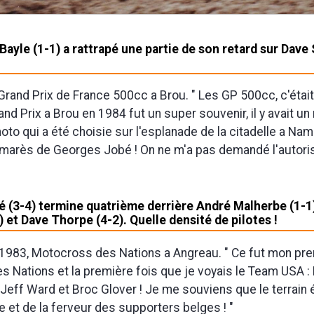
ayle (1-1) a rattrapé une partie de son retard sur Dave 
Grand Prix de France 500cc a Brou. " Les GP 500cc, c'étai
nd Prix a Brou en 1984 fut un super souvenir, il y avait u
hoto qui a été choisie sur l'esplanade de la citadelle a Na
almarès de Georges Jobé ! On ne m'a pas demandé l'autorisat
 (3-4) termine quatrième derrière André Malherbe (1-1)
 et Dave Thorpe (4-2). Quelle densité de pilotes !
1983, Motocross des Nations a Angreau. " Ce fut mon pr
 Nations et la première fois que je voyais le Team USA : D
 Jeff Ward et Broc Glover ! Je me souviens que le terrain 
ie et de la ferveur des supporters belges ! "