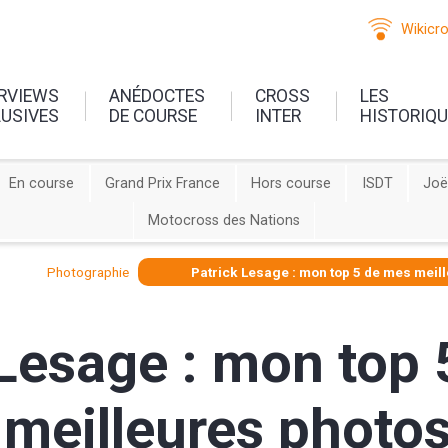
Wikicr
ERVIEWS
ANÉDOCTES
CROSS
LES
LUSIVES
DE COURSE
INTER
HISTORIQ
En course
Grand Prix France
Hors course
ISDT
Joë
Motocross des Nations
Photographie
Patrick Lesage : mon top 5 de mes meil
 Lesage : mon top
meilleures photo