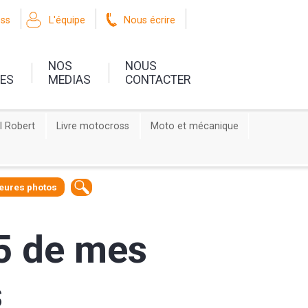
oss
L'équipe
Nous écrire
NOS
NOUS
UES
MEDIAS
CONTACTER
l Robert
Livre motocross
Moto et mécanique
leures photos
 5 de mes
s