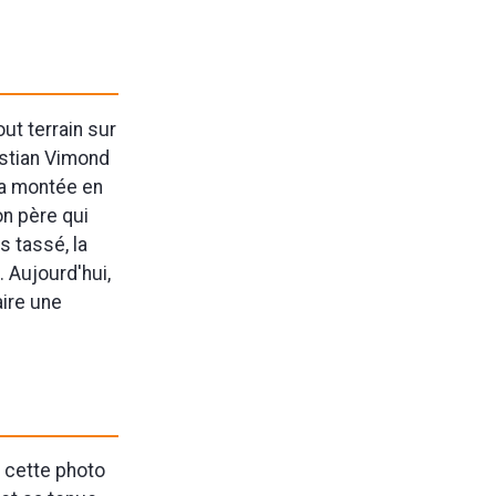
ut terrain sur
istian Vimond
 la montée en
on père qui
s tassé, la
. Aujourd'hui,
aire une
p cette photo