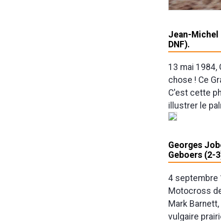
Jean-Michel B
DNF).
13 mai 1984, 
chose ! Ce Gra
C'est cette p
illustrer le p
Georges Jobé
Geboers (2-3)
4 septembre 
Motocross des
Mark Barnett,
vulgaire prair