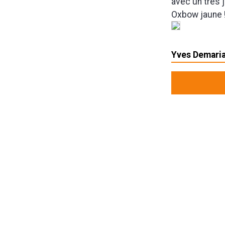
avec un très j
Oxbow jaune !
Yves Demaria