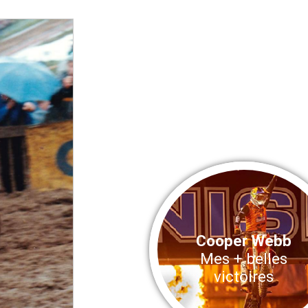
Cooper Webb
Mes + belles
victoires