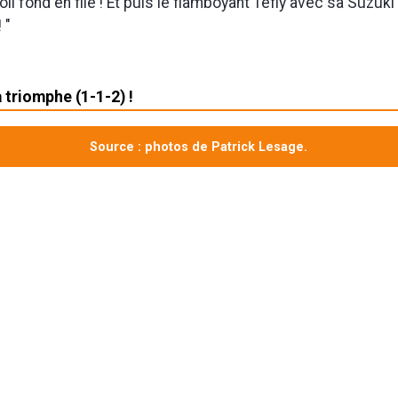
oli fond en filé ! Et puis le flamboyant Tefly avec sa Suzuki
 "
 triomphe (1-1-2) !
Source : photos de Patrick Lesage.