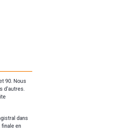
et 90. Nous
s d'autres.
ite
agistral dans
 finale en