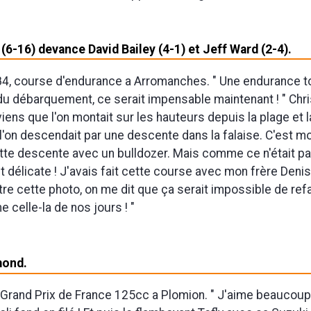
(6-16) devance David Bailey (4-1) et Jeff Ward (2-4).
84, course d'endurance a Arromanches. " Une endurance to
du débarquement, ce serait impensable maintenant ! " Chr
viens que l'on montait sur les hauteurs depuis la plage et
l'on descendait par une descente dans la falaise. C'est m
ette descente avec un bulldozer. Mais comme ce n'était pa
t délicate ! J'avais fait cette course avec mon frère Denis
re cette photo, on me dit que ça serait impossible de ref
celle-la de nos jours ! "
mond.
, Grand Prix de France 125cc a Plomion. " J'aime beaucou