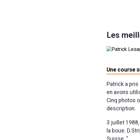
Les meil
Une course s
Patrick a pri
en avons util
Cinq photos on
description.
3 juillet 198
la boue. D.Str
Suisse. "