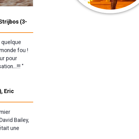
Strijbos (3-
t quelque
n monde fou !
mur pour
ion...!!! "
, Eric
emier
avid Bailey,
était une