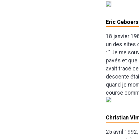
Eric Geboers 
18 janvier 19
un des sites 
: " Je me sou
pavés et que 
avait tracé c
descente étai
quand je mont
course comme 
Christian Vi
25 avril 1992