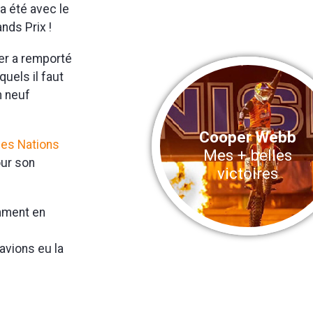
'a été avec le
nds Prix !
her a remporté
uels il faut
n neuf
Cooper Webb
es Nations
Mes + belles
our son
victoires
amment en
avions eu la