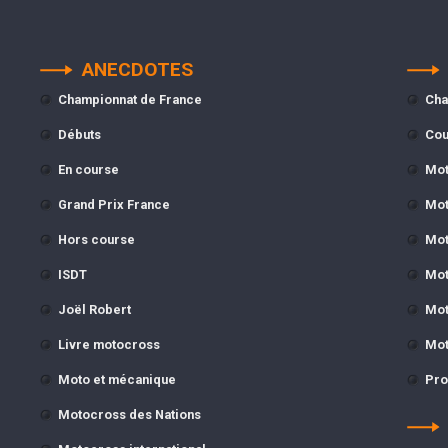
ANECDOTES
Championnat de France
Cha
Débuts
Cou
En course
Mot
Grand Prix France
Mot
Hors course
Mot
ISDT
Mot
Joël Robert
Mot
Livre motocross
Mot
Moto et mécanique
Pro
Motocross des Nations