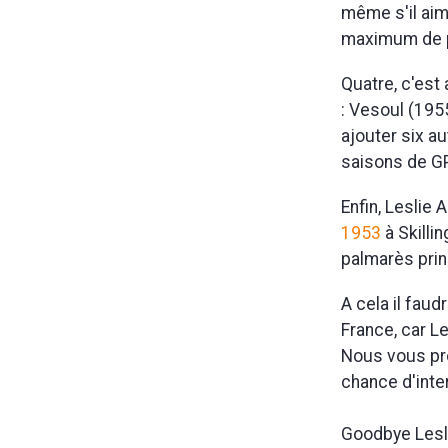
même s'il aima
maximum de po
Quatre, c'est
: Vesoul (195
ajouter six au
saisons de GP
Enfin, Leslie
1953
à Skilli
palmarès prin
A cela il fau
France, car Le
Nous vous pro
chance d'inte
Goodbye Lesli