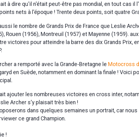
it à dire qu'il n'était peut-être pas mondial, en tout cas il l
ints nets à l'époque ! Trente deux points, soit quatre Gra
 aussi le nombre de Grands Prix de France que Leslie Arc
5), Rouen (1956), Montreuil (1957) et Mayenne (1959). auxq
tre victoires pour atteindre la barre des dix Grands Prix, e
.
 Archer a remporté avec la Grande-Bretagne le
Motocross d
ngaryd en Suède, notamment en dominant la finale ! Voici p
cipal.
drait ajouter les nombreuses victoires en cross inter, not
slie Archer s'y plaisait très bien !
poserons dans quelques semaines un portrait, car nous 
rviewer ce grand Champion.
e !