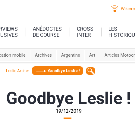
Wikicr
ERVIEWS
ANÉDOCTES
CROSS
LES
LUSIVES
DE COURSE
INTER
HISTORIQ
cation mobile
Archives
Argentine
Art
Articles Motoc
Leslie Archer
Goodbye Leslie !
Goodbye Leslie !
19/12/2019