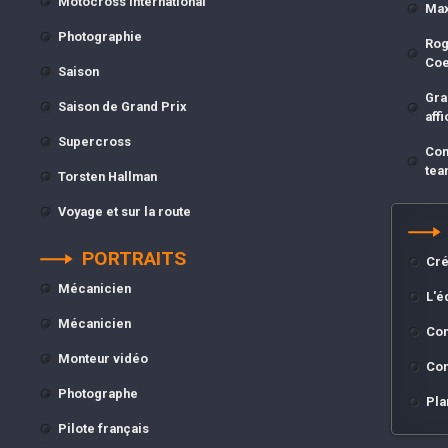
Motocross international
Max
Photographie
Rog
Co
Saison
Gra
Saison de Grand Prix
affi
Supercross
Com
tea
Torsten Hallman
Voyage et sur la route
PORTRAITS
Cré
Mécanicien
L'é
Mécanicien
Con
Monteur vidéo
Con
Photographe
Pla
Pilote français