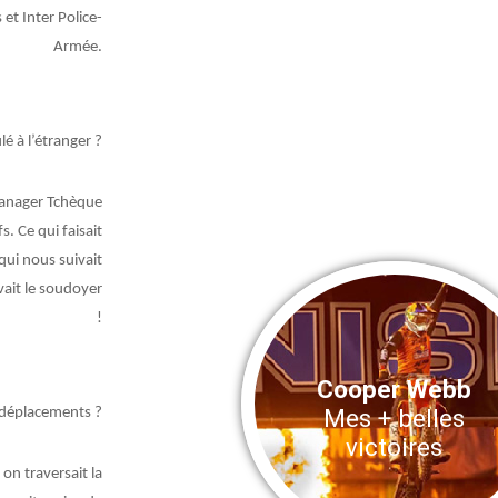
t Inter Police-
Armée.
é à l’étranger ?
 manager Tchèque
. Ce qui faisait
qui nous suivait
vait le soudoyer
!
Cooper Webb
Mes + belles
 déplacements ?
victoires
 on traversait la