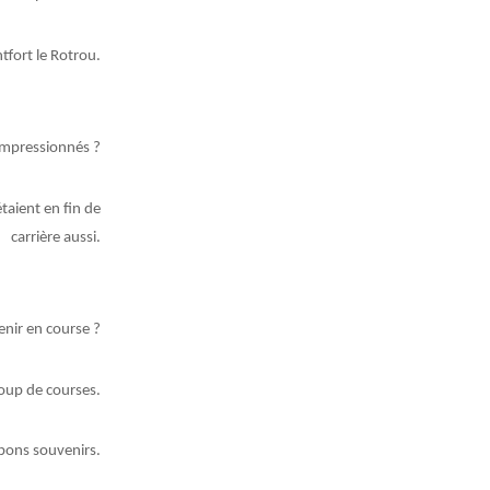
tfort le Rotrou.
 impressionnés ?
taient en fin de
carrière aussi.
enir en course ?
ucoup de courses.
 bons souvenirs.