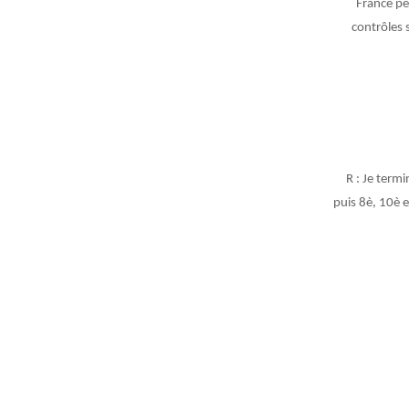
France pe
contrôles 
R : Je term
puis 8è, 10è e