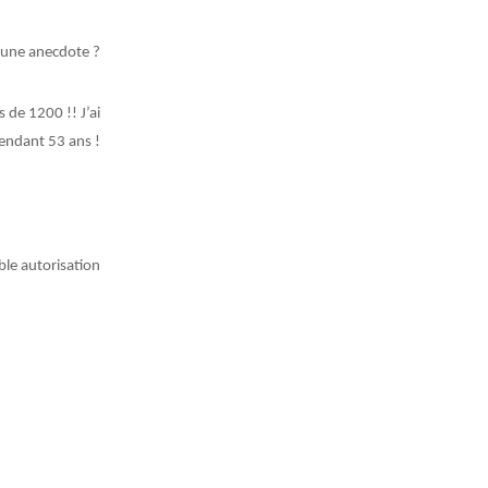
 une anecdote ?
s de 1200 !! J’ai
endant 53 ans !
ble autorisation