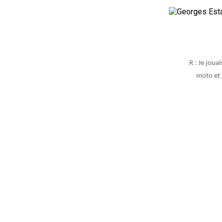
R : Je joua
moto et j