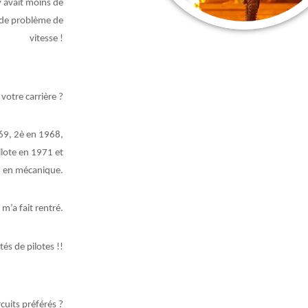
y avait moins de
s de problème de
vitesse !
e votre carrière ?
69, 2è en 1968,
pilote en 1971 et
on en mécanique.
 m’a fait rentré.
és de pilotes !!
rcuits préférés ?