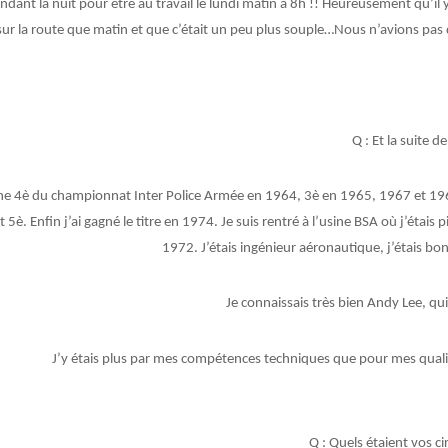
ndant la nuit pour être au travail le lundi matin à 8h !! Heureusement qu’il 
sur la route que matin et que c’était un peu plus souple…Nous n’avions pa
Q : Et la suite d
ine 4è du championnat Inter Police Armée en 1964, 3è en 1965, 1967 et 19
t 5è. Enfin j’ai gagné le titre en 1974. Je suis rentré à l’usine BSA où j’étais 
1972. J’étais ingénieur aéronautique, j’étais b
Je connaissais très bien Andy Lee, qui
J’y étais plus par mes compétences techniques que pour mes qualit
Q : Quels étaient vos ci