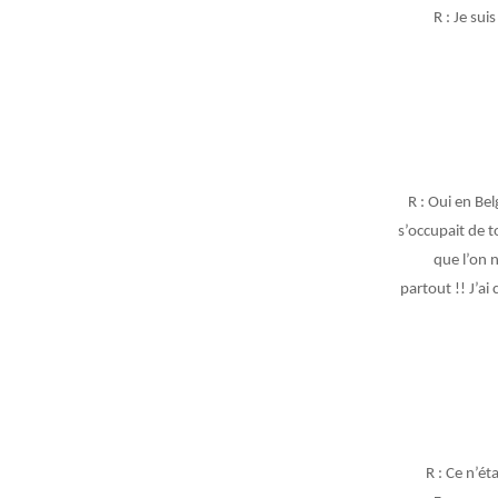
R : Je su
R : Oui en Be
s’occupait de t
que l’on n
partout !! J’ai
R : Ce n’ét