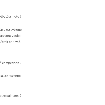
ébuté à moto ?
. On a essayé une
eurs vont vouloir
C’était en 1958.
re
compétition ?
 à Ste Suzanne.
votre palmarès ?