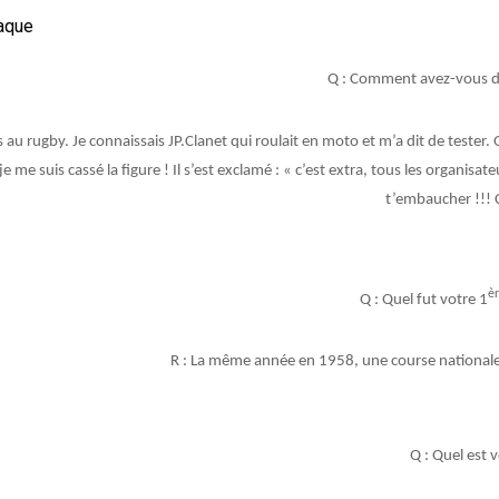
Q : Comment avez-vous d
is au rugby. Je connaissais JP.Clanet qui roulait en moto et m’a dit de tester
e me suis cassé la figure ! Il s’est exclamé : « c’est extra, tous les organisat
t’embaucher !!! 
è
Q : Quel fut votre 1
R : La même année en 1958, une course nationale
Q : Quel est 