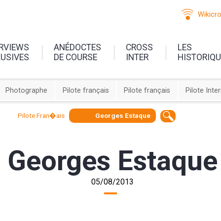
Wikicr
ERVIEWS
ANÉDOCTES
CROSS
LES
LUSIVES
DE COURSE
INTER
HISTORIQ
Photographe
Pilote français
Pilote français
Pilote Inte
Pilote Fran�ais
Georges Estaque
Georges Estaque
05/08/2013