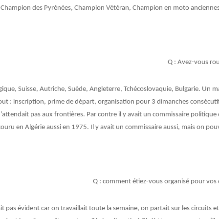
is Champion des Pyrénées, Champion Vétéran, Champion en moto anciennes e
Q : Avez-vous roul
lgique, Suisse, Autriche, Suède, Angleterre, Tchécoslovaquie, Bulgarie. Un
out : inscription, prime de départ, organisation pour 3 dimanches consécutifs
’attendait pas aux frontières. Par contre il y avait un commissaire politique 
 couru en Algérie aussi en 1975. Il y avait un commissaire aussi, mais on pou
Q : comment étiez-vous organisé pour vos
ait pas évident car on travaillait toute la semaine, on partait sur les circuits et