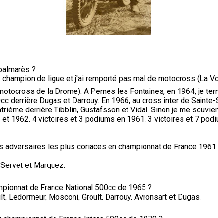
 palmarès ?
té champion de ligue et j'ai remporté pas mal de motocross (La V
motocross de la Drome). A Pernes les Fontaines, en 1964, je ter
cc derrière Dugas et Darrouy. En 1966, au cross inter de Sainte-
trième derrière Tibblin, Gustafsson et Vidal. Sinon je me souvi
et 1962. 4 victoires et 3 podiums en 1961, 3 victoires et 7 pod
os adversaires les plus coriaces en championnat de France 1961 
, Servet et Marquez.
mpionnat de France National 500cc de 1965 ?
lt, Ledormeur, Mosconi, Groult, Darrouy, Avronsart et Dugas.