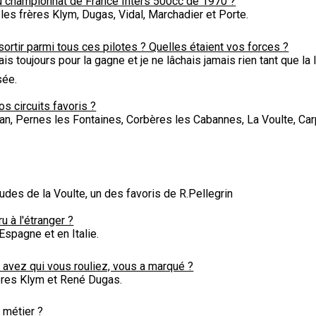
du championnat de France Inters 500cc de 1970 ?
 les frères Klym, Dugas, Vidal, Marchadier et Porte.
rtir parmi tous ces pilotes ? Quelles étaient vos forces ?
ais toujours pour la gagne et je ne lâchais jamais rien tant que la 
sée.
os circuits favoris ?
nan, Pernes les Fontaines, Corbères les Cabannes, La Voulte, Car
rudes de la Voulte, un des favoris de R.Pellegrin
 à l'étranger ?
Espagne et en Italie.
e avez qui vous rouliez, vous a marqué ?
ères Klym et René Dugas.
e métier ?