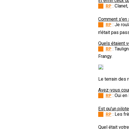
Et enfin ceux 
: Clanet,
RP
Comment s'en so
: Je roul
RP
n'était pas pas
Quels étaient v
: Taulig
RP
Frangy.
Le terrain des 
Avez-vous couru
: Oui en 
RP
Est qu'un pilot
: Les fr
RP
Quel était votr