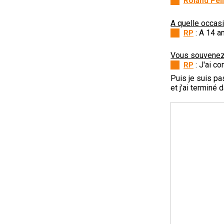
Roland Pell
A quelle occas
: A 14 a
RP
Vous souvenez-
: J'ai c
RP
Puis je suis p
et j'ai terminé 