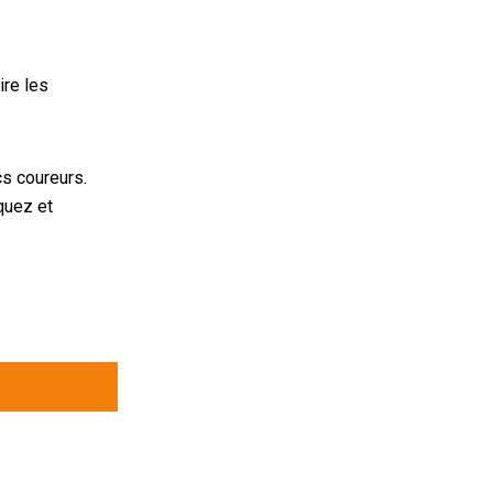
ire les
cs coureurs.
quez et