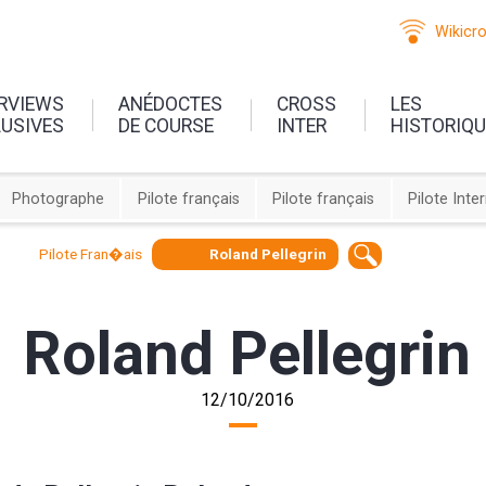
Wikicr
ERVIEWS
ANÉDOCTES
CROSS
LES
LUSIVES
DE COURSE
INTER
HISTORIQ
Photographe
Pilote français
Pilote français
Pilote Inte
Pilote Fran�ais
Roland Pellegrin
Roland Pellegrin
12/10/2016