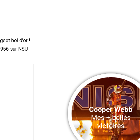
eot bol d'or !
 1956 sur NSU
Cooper Webb
Mes + belles
victoires