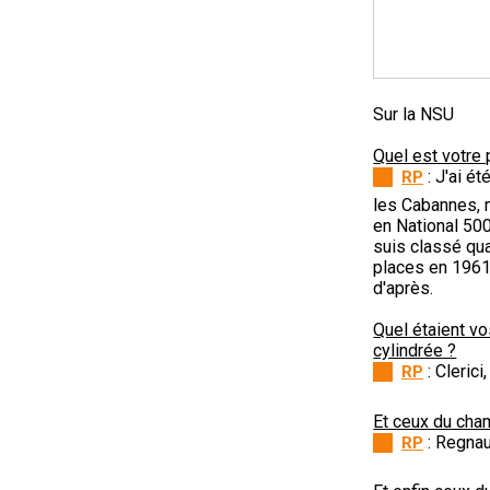
Sur la NSU
Quel est votre
: J'ai é
RP
les Cabannes, 
en National 500
suis classé qua
places en 1961 
d'après.
Quel étaient v
cylindrée ?
: Clerici
RP
Et ceux du cha
: Regnau
RP