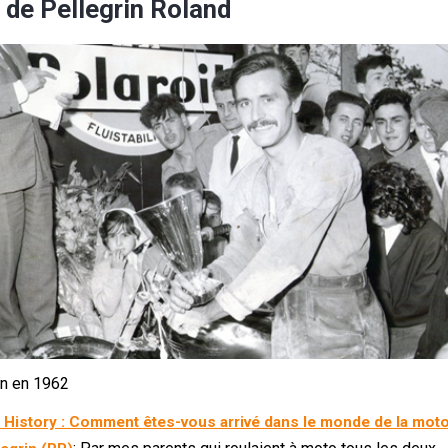
 de Pellegrin Roland
in en 1962
History :
Comment êtes-vous arrivé dans le monde de la moto