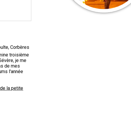
oulte, Corbères
mine troisième
Sévère, je me
ens de mes
iums l'année
de la petite