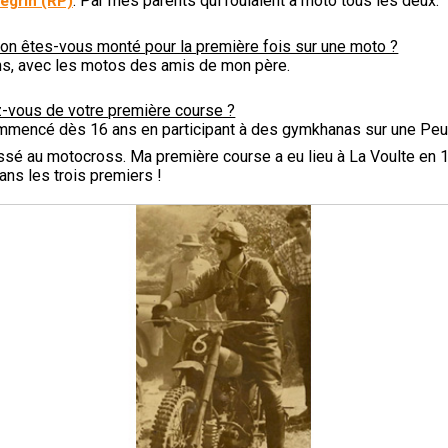
: Par mes parents qui roulaient à moto tous les deux.
egrin (RP)
ion êtes-vous monté pour la première fois sur une moto ?
ns, avec les motos des amis de mon père.
vous de votre première course ?
ommencé dès 16 ans en participant à des gymkhanas sur une Peug
assé au motocross. Ma première course a eu lieu à La Voulte en
dans les trois premiers !