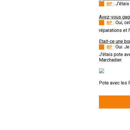
: J'étai
RP
Avez-vous gagn
: Oui, c
RP
réparations et l
Etait-ce une b
: Oui. J
RP
J'étais pote av
Marchadier.
Pote avec les 