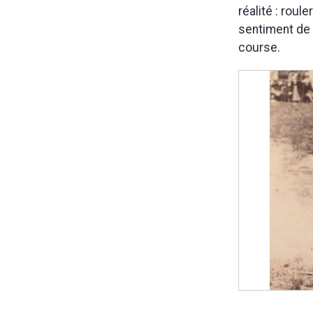
réalité : roul
sentiment de f
course.