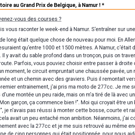
ctoire au Grand Prix de Belgique, à Namur ! *
venez-vous des courses ?
is vous raconter le week-end à Namur. S'entraîner sur une
e long était quelque chose de nouveau pour moi. En Alle
esuraient qu'entre 1000 et 1500 mètres. A Namur, c'était
. Il y avait du sable profond dans un tronçon, puis on trave
 route. Parfois, vous pouviez choisir entre passer à droite
 un moment, le circuit empruntait une chaussée pavée, u
née et un chemin avec des graviers. Puis il remontait vers 
remier entrainement, j'ai pris ma moto de 277cc. Je me s
 d'une montée un peu raide, mais on m'a tiré de là avec un
"Mon garçon, ça commence bien !". Moi qui croyait être un 
", je n'avais pas réussi à monter cette bosse, courte et rai
cela avait un peu entaché mon ambition. Néanmoins, j'ai 
inement avec la 277cc et je me suis retrouvé au même endro
pe de cinq personnes qui était positionnée, pour nous aide