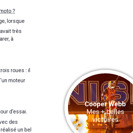
 moto ?
ge, lorsque
 avait très
arer, à
ois roues : il
 d'un moteur
Cooper Webb
Mes + belles
tour d'essai.
victoires
 avec des
 réalisé un bel