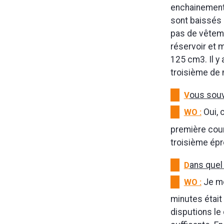
enchainement
sont baissés e
pas de vêteme
réservoir et m
125 cm3. Il y 
troisième de 
V
ous souv
WO :
Oui, c
première cour
troisième épr
D
ans quel
WO :
Je me
minutes était
disputions le