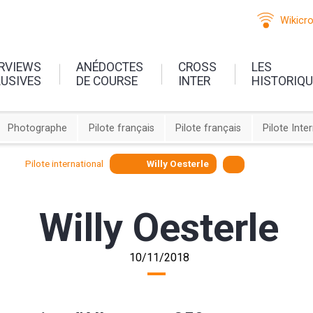
Wikicr
ERVIEWS
ANÉDOCTES
CROSS
LES
LUSIVES
DE COURSE
INTER
HISTORIQ
Photographe
Pilote français
Pilote français
Pilote Inte
Pilote international
Willy Oesterle
Willy Oesterle
10/11/2018