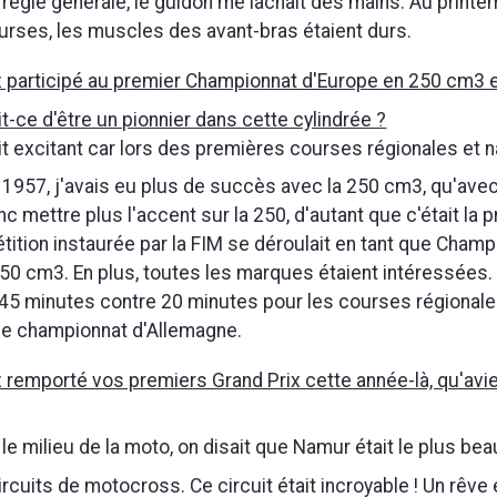
n règle générale, le guidon me lâchait des mains. Au printe
rses, les muscles des avant-bras étaient durs.
 participé au premier Championnat d'Europe en 250 cm3 
-ce d'être un pionnier dans cette cylindrée ?
it excitant car lors des premières courses régionales et n
1957, j'avais eu plus de succès avec la 250 cm3, qu'avec
c mettre plus l'accent sur la 250, d'autant que c'était la 
ition instaurée par la FIM se déroulait en tant que Champ
50 cm3. En plus, toutes les marques étaient intéressées
r 45 minutes contre 20 minutes pour les courses régionale
de championnat d'Allemagne.
 remporté vos premiers Grand Prix cette année-là, qu'avi
le milieu de la moto, on disait que Namur était le plus beau
circuits de motocross. Ce circuit était incroyable ! Un rêve