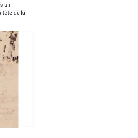
us un
 tête de la