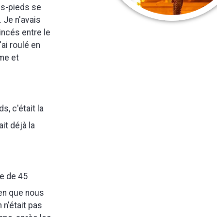
es-pieds se
. Je n'avais
incés entre le
'ai roulé en
ème et
s, c'était la
it déjà la
ée de 45
ien que nous
 n'était pas