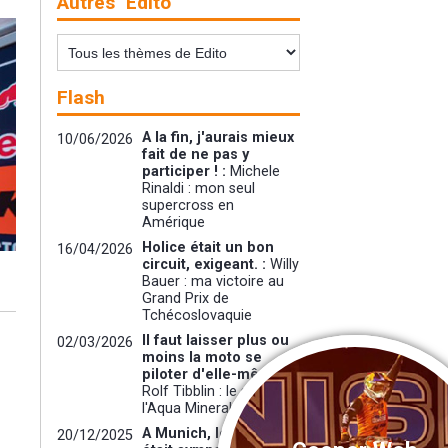
Autres "Edito"
Flash
A la fin, j'aurais mieux
10/06/2026
fait de ne pas y
participer ! :
Michele
Rinaldi : mon seul
supercross en
Amérique
Holice était un bon
16/04/2026
circuit, exigeant. :
Willy
Bauer : ma victoire au
Grand Prix de
Tchécoslovaquie
Il faut laisser plus ou
02/03/2026
moins la moto se
piloter d'elle-même :
Rolf Tibblin : le saut de
l'Aqua Minerale a Imola
A Munich, le circuit
20/12/2025