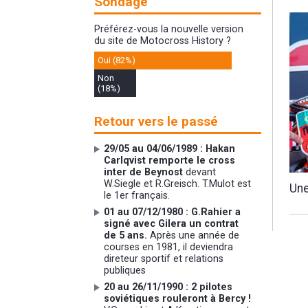
Sondage
Préférez-vous la nouvelle version
du site de Motocross History ?
Oui (82%)
Non
(18%)
Retour vers le passé
29/05 au 04/06/1989 : Hakan
Carlqvist remporte le cross
inter de Beynost
devant
W.Siegle et R.Greisch. T.Mulot est
Une
le 1er français.
01 au 07/12/1980 : G.Rahier a
signé avec Gilera un contrat
de 5 ans.
Après une année de
courses en 1981, il deviendra
direteur sportif et relations
publiques
20 au 26/11/1990 : 2 pilotes
soviétiques rouleront à Bercy !