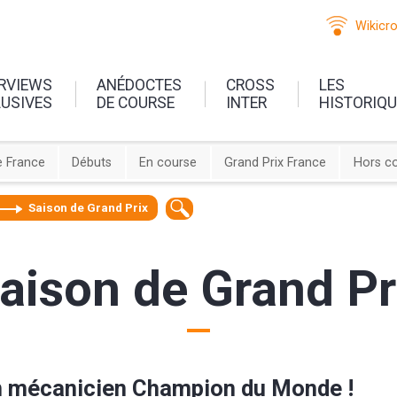
Wikicr
ERVIEWS
ANÉDOCTES
CROSS
LES
LUSIVES
DE COURSE
INTER
HISTORIQ
 France
Débuts
En course
Grand Prix France
Hors c
Saison de Grand Prix
aison de Grand Pr
 mécanicien Champion du Monde !