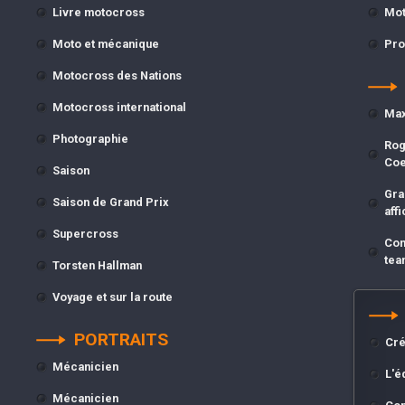
Livre motocross
Mot
Moto et mécanique
Pro
Motocross des Nations
Motocross international
Max
Photographie
Rog
Co
Saison
Gra
Saison de Grand Prix
affi
Supercross
Com
tea
Torsten Hallman
Voyage et sur la route
PORTRAITS
Cré
Mécanicien
L'é
Mécanicien