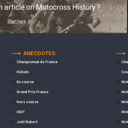
n article on Motocross History ?
Start here
ANECDOTES
Championnat de France
Cha
Débuts
Cou
En course
Mot
Grand Prix France
Mot
Hors course
Mot
ISDT
Mot
Joël Robert
Mot