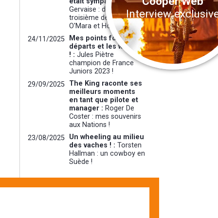
Cooper Web
était sympa :
Yves
Gervaise : deux fois
Interview exclusiv
troisième derrière
O'Mara et Holley !
Mes points forts : les
24/11/2025
départs et les whoops
! :
Jules Piètre
champion de France
Juniors 2023 !
The King raconte ses
29/09/2025
meilleurs moments
en tant que pilote et
manager :
Roger De
Coster : mes souvenirs
aux Nations !
Un wheeling au milieu
23/08/2025
des vaches ! :
Torsten
Hallman : un cowboy en
Suède !