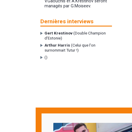
V.Gaouchis et A.Krestinov seront
managés par G.Moiseev.
Dernières interviews
Gert Krestinov
(Double Champion
d'Estonie)
Arthur Harris
(Celui que l'on
surnommait Tutur !)
()