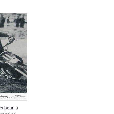
épart en 250cc.
es pour la