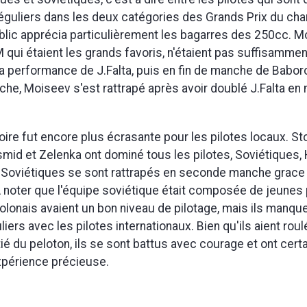
éguliers dans les deux catégories des Grands Prix du ch
lic apprécia particulièrement les bagarres des 250cc. M
 qui étaient les grands favoris, n'étaient pas suffisamme
la performance de J.Falta, puis en fin de manche de Babor
e, Moiseev s'est rattrapé après avoir doublé J.Falta en 
toire fut encore plus écrasante pour les pilotes locaux. St
id et Zelenka ont dominé tous les pilotes, Soviétiques, 
 Soviétiques se sont rattrapés en seconde manche grace
noter que l'équipe soviétique était composée de jeunes 
olonais avaient un bon niveau de pilotage, mais ils manqu
iers avec les pilotes internationaux. Bien qu'ils aient roul
é du peloton, ils se sont battus avec courage et ont cer
xpérience précieuse.