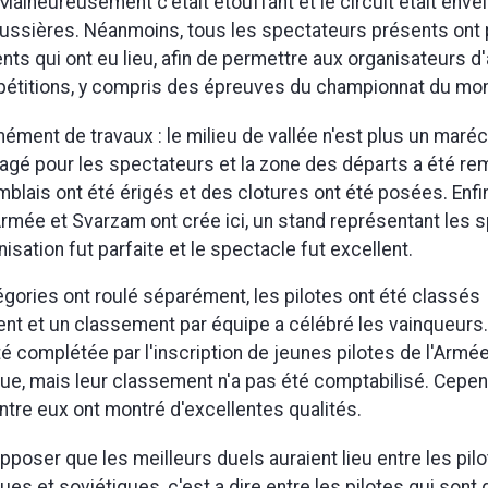
 Malheureusement c'était étouffant et le circuit était env
ussières. Néanmoins, tous les spectateurs présents ont
ts qui ont eu lieu, afin de permettre aux organisateurs d'
étitions, y compris des épreuves du championnat du mo
rmément de travaux : le milieu de vallée n'est plus un maré
é pour les spectateurs et la zone des départs a été re
mblais ont été érigés et des clotures ont été posées. Enfi
'Armée et Svarzam ont crée ici, un stand représentant les s
anisation fut parfaite et le spectacle fut excellent.
gories ont roulé séparément, les pilotes ont été classés
ent et un classement par équipe a célébré les vainqueurs
té complétée par l'inscription de jeunes pilotes de l'Armé
e, mais leur classement n'a pas été comptabilisé. Cepen
tre eux ont montré d'excellentes qualités.
pposer que les meilleurs duels auraient lieu entre les pil
es et soviétiques, c'est a dire entre les pilotes qui sont