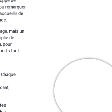
eloppé de
 pu remarquer
accueillir de
nde.
cage, mais un
mplie de
n, pour
ports tout-
. Chaque
e
Cooper Webb
dant,
Mes + belles
victoires
otes
 des