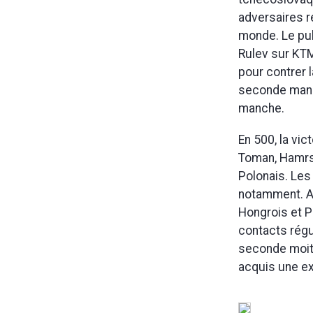
adversaires r
monde. Le pub
Rulev sur KTM
pour contrer 
seconde manch
manche.
En 500, la vic
Toman, Hamrsm
Polonais. Les
notamment. A 
Hongrois et P
contacts régul
seconde moiti
acquis une e