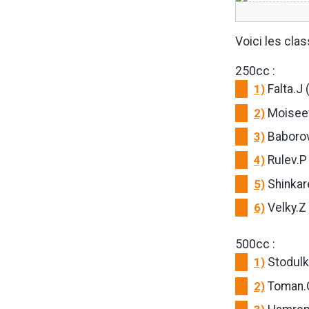
Voici les cla
250cc :
1)
Falta.J 
2)
Moiseev
3)
Baborov
4)
Rulev.P
5)
Shinkar
6)
Velky.Z
500cc :
1)
Stodulk
2)
Toman.O