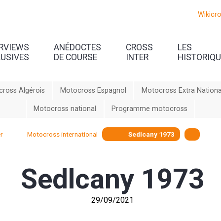
Wikicr
ERVIEWS
ANÉDOCTES
CROSS
LES
LUSIVES
DE COURSE
INTER
HISTORIQ
ross Algérois
Motocross Espagnol
Motocross Extra Nationa
Motocross national
Programme motocross
r
Motocross international
Sedlcany 1973
Sedlcany 1973
29/09/2021