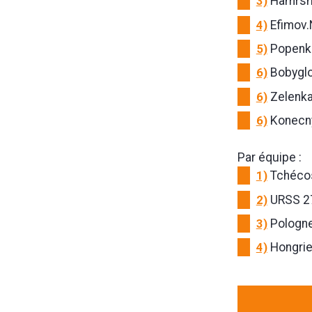
3)
Hamrsmi
4)
Efimov.
5)
Popenko
6)
Bobyglo
6)
Zelenka
6)
Konecny
Par équipe :
1)
Tchécos
2)
URSS 2
3)
Pologne
4)
Hongrie