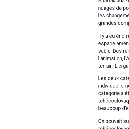
Spartakiada !
nuages de po
les changemen
grandes comp
Il y a eu éno
espace aménag
sable. Des re
l'animation, l
terrain. L'org
Les deux caté
individuellem
catégorie a é
tchécoslovaqu
beaucoup d'en
On pouvait su
tchécoslovaqu