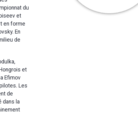
ampionnat du
oiseev et
nt en forme
ovsky. En
milieu de
odulka,
Hongrois et
 a Efimov
pilotes. Les
ent de
é dans la
tainement