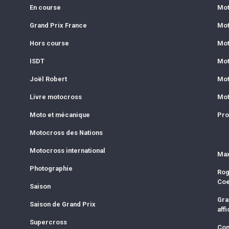
En course
Mot
Grand Prix France
Mot
Hors course
Mot
ISDT
Mot
Joël Robert
Mot
Livre motocross
Mot
Moto et mécanique
Pro
Motocross des Nations
Motocross international
Max
Photographie
Rog
Co
Saison
Gra
Saison de Grand Prix
affi
Supercross
Com