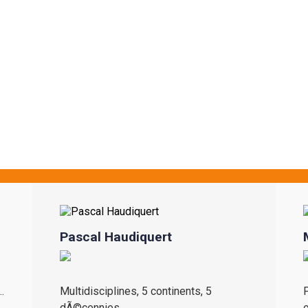
Pascal Haudiquert
.
Multidisciplines, 5 continents, 5
P
dÃ©cennies...
o