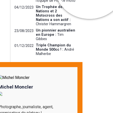
l'Equipe de France moto
Un Trophée des
04/12/2023
Nations et 2
Motocross des
Nations a son actif :
Christer Hammargren
Un pionnier australien
23/08/2023
en Europe :
Tim
Gibbes
Triple Champion du
01/12/2022
Monde 500cc ! :
André
Malherbe
Michel Moncler
hotographe, journaliste, agent,
rganisateur de plateau !...