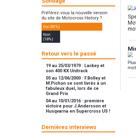
Sondage
Préférez-vous la nouvelle version
Spe
du site de Motocross History ?
Mot
Oui (82%)
mo
Non
(18%)
Mi
Retour vers le passé
Plu
19 au 25/03/1979 : Lackey et
mot
son 400 KX Unitrack
05 au 12/06/2000 : F.Bolley et
M.Pichon se sont livrés à un
fabuleux duel, lors de ce
Grand Prix
04 au 10/01/2016 : première
victoire pour J.Andersson et
Husqvarna en Supercross US !
Dernières interviews