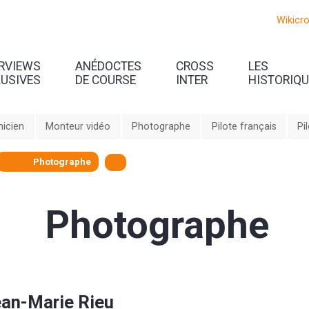
Wikicr
ERVIEWS
ANÉDOCTES
CROSS
LES
LUSIVES
DE COURSE
INTER
HISTORIQ
icien
Monteur vidéo
Photographe
Pilote français
Pi
Photographe
Photographe
an-Marie Rieu