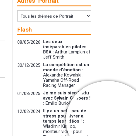
Autres "Portrait"
Flash
Les deux
08/05/2026
inséparables pilotes
BSA :
Arthur Lampkin et
Jeff Smith
La compétition est un
30/12/2025
monde d'émotion :
Alexandre Kowalski :
Yamaha Off-Road
Racing Manager
Je me suis bien battu
01/08/2025
avec Sylvain Geboers !
:
Emilio Burioli
Il y a un petit peu de
12/02/2024
Cooper Web
stress pour livrer a
temps les vidéos ! :
Interview exclusiv
Wladimir Kinnoo,
monteur vidéo pour