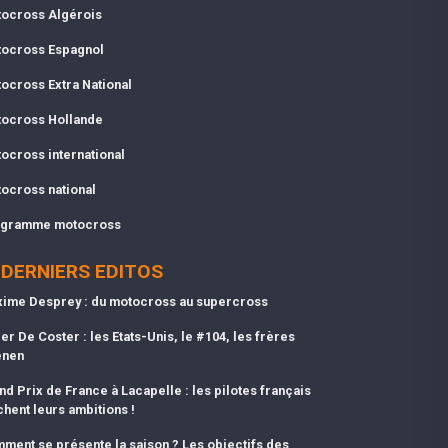
ocross Algérois
ocross Espagnol
ocross Extra National
ocross Hollande
ocross international
ocross national
gramme motocross
DERNIERS EDITOS
ime Desprey : du motocross au supercross
er De Coster : les Etats-Unis, le #104, les frères
enen
nd Prix de France à Lacapelle : les pilotes français
chent leurs ambitions !
ment se présente la saison ? Les objectifs des