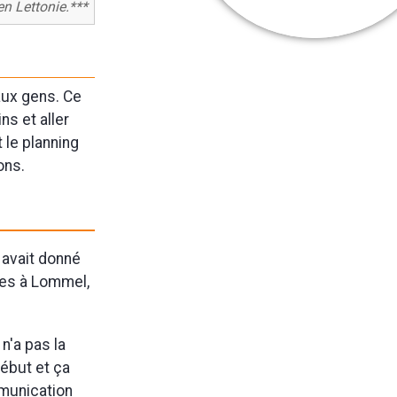
en Lettonie.***
aux gens. Ce
ns et aller
 le planning
ons.
 avait donné
ses à Lommel,
 n'a pas la
début et ça
mmunication