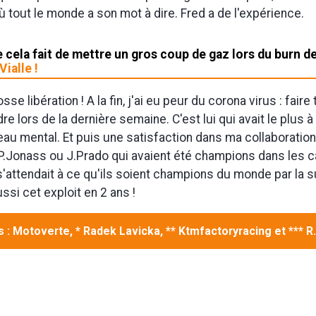
ù tout le monde a son mot à dire. Fred a de l'expérience.
 cela fait de mettre un gros coup de gaz lors du burn d
ialle !
sse libération ! A la fin, j'ai eu peur du corona virus : faire 
re lors de la dernière semaine. C'est lui qui avait le plus 
veau mental. Et puis une satisfaction dans ma collaborati
 P.Jonass ou J.Prado qui avaient été champions dans les 
s'attendait à ce qu'ils soient champions du monde par la su
ssi cet exploit en 2 ans !
 : Motoverte, * Radek Lavicka, ** Ktmfactoryracing et *** R