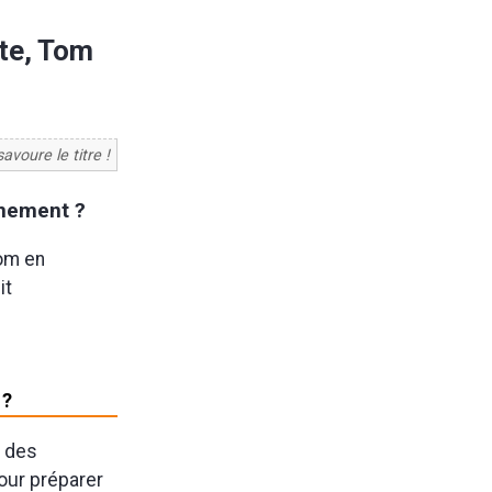
ote, Tom
savoure le titre !
inement ?
Tom en
it
 ?
t des
our préparer