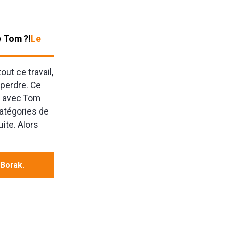
e Tom ?!
Le
tout ce travail,
à perdre. Ce
on avec Tom
catégories de
ite. Alors
.Borak.