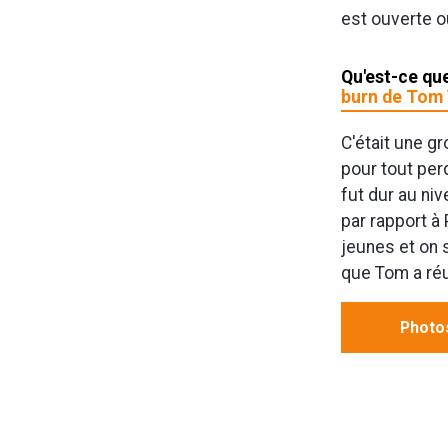
est ouverte o
Qu'est-ce que
burn de Tom V
C'était une gro
pour tout perd
fut dur au ni
par rapport à
jeunes et on 
que Tom a réu
Photos