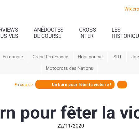
Wikicr
ERVIEWS
ANÉDOCTES
CROSS
LES
LUSIVES
DE COURSE
INTER
HISTORIQ
En course
Grand Prix France
Hors course
ISDT
Joë
Motocross des Nations
En course
Un burn pour fêter la victoire !
n pour fêter la vic
22/11/2020