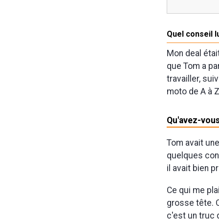
Quel conseil l
Mon deal étai
que Tom a par
travailler, s
moto de A à Z.
Qu'avez-vous 
Tom avait une
quelques cons
il avait bien 
Ce qui me plait
grosse tête. Q
c'est un truc