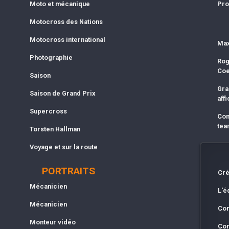
Moto et mécanique
Pro
Motocross des Nations
Motocross international
Max
Photographie
Rog
Co
Saison
Gra
Saison de Grand Prix
affi
Supercross
Com
tea
Torsten Hallman
Voyage et sur la route
PORTRAITS
Cré
Mécanicien
L'é
Mécanicien
Con
Monteur vidéo
Con