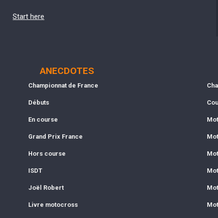
Start here
ANECDOTES
Championnat de France
Cha
Débuts
Cou
En course
Mot
Grand Prix France
Mot
Hors course
Mot
ISDT
Mot
Joël Robert
Mot
Livre motocross
Mot