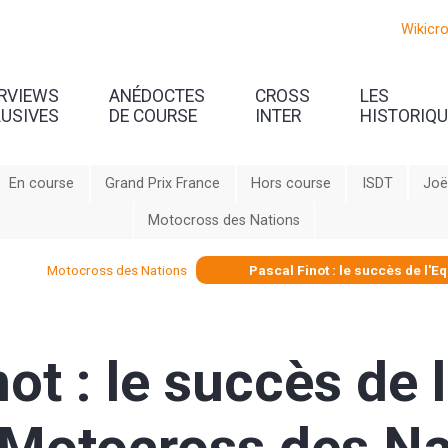
Wikicr
ERVIEWS
ANÉDOCTES
CROSS
LES
LUSIVES
DE COURSE
INTER
HISTORIQ
En course
Grand Prix France
Hors course
ISDT
Joë
Motocross des Nations
Motocross des Nations
Pascal Finot : le succès de l'
ot : le succès de 