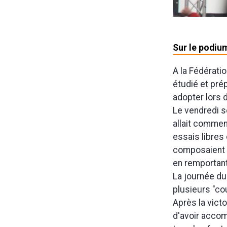
Sur le podium
A la Fédérat
étudié et pré
adopter lors 
Le vendredi so
allait commen
essais libres
composaient l
en remportant 
La journée du
plusieurs "co
Après la victo
d'avoir accomp