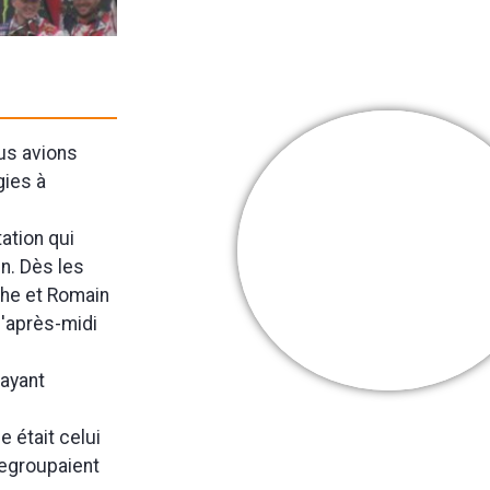
us avions
gies à
Cooper Webb
tation qui
Mes + belles
n. Dès les
victoires
phe et Romain
l'après-midi
 ayant
e était celui
 regroupaient