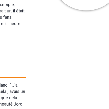
exemple,
t un, il était
es fans
re à l'heure
anc !" J'ai
ela j'avais un
u que cela
nneauté Jordi