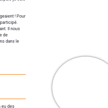
ageaient ! Pour
participé.
nt. Il nous
de de
ons dans le
Cooper Webb
Mes + belles
victoires
a eu des