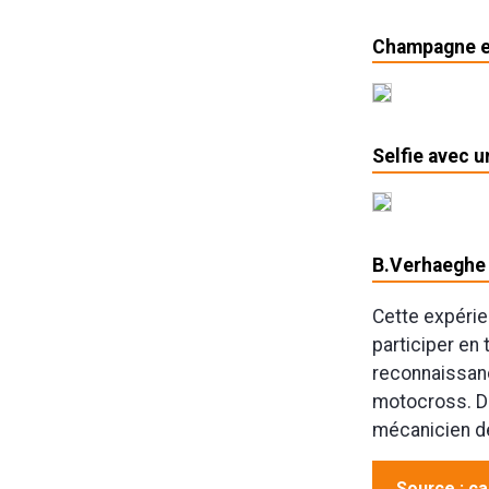
Champagne et
Selfie avec u
B.Verhaeghe 
Cette expérie
participer en
reconnaissanc
motocross. De
mécanicien de
Source : ca