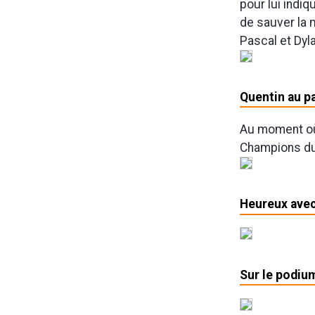
pour lui indi
de sauver la m
Pascal et Dyl
Quentin au p
Au moment où 
Champions du 
Heureux avec
Sur le podium