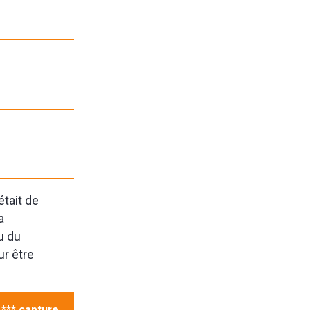
était de
a
u du
ur être
 *** capture