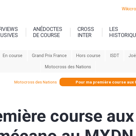
Wikicr
ERVIEWS
ANÉDOCTES
CROSS
LES
LUSIVES
DE COURSE
INTER
HISTORIQ
En course
Grand Prix France
Hors course
ISDT
Joë
Motocross des Nations
Motocross des Nations
Pour ma première course aux 
mière course aux 