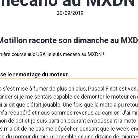
mécano au MXDN 
20/09/2019
Motillon raconte son dimanche au MX
lise le remontage du moteur.
 s'est mise à fumer de plus en plus, Pascal Finot est ven
nder si je me sentais capable de démonter le moteur en 
i ai dit que c'était jouable. Une fois que la moto a pu reto
i m'a récupéré et nous sommes revenus au camion. J'ai m
chon de pot et je suis parti en courant en poussant la moto 
es m'a dit de ne pas me dépêcher, pensant que le week-end 
zone du moteur du mieux possible en une dizaine de minutes