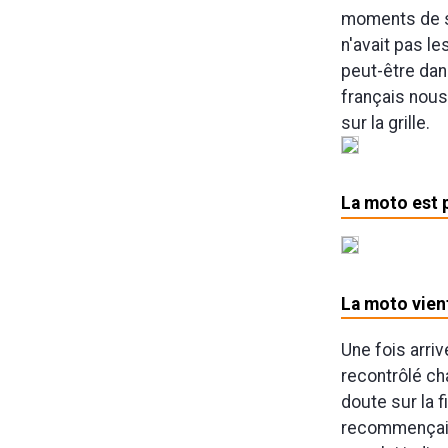
moments de st
n'avait pas l
peut-être dan
français nous 
sur la grille.
La moto est 
La moto vien
Une fois arriv
recontrôlé ch
doute sur la f
recommençait,