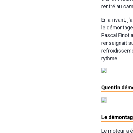
rentré au cami
En arrivant, j
le démontage,
Pascal Finot 
renseignait su
refroidisseme
rythme.
Quentin démo
Le démontage
Le moteur a é