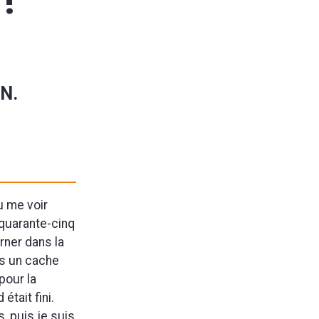
!
DN.
u me voir
quarante-cinq
urner dans la
is un cache
pour la
était fini.
, puis je suis