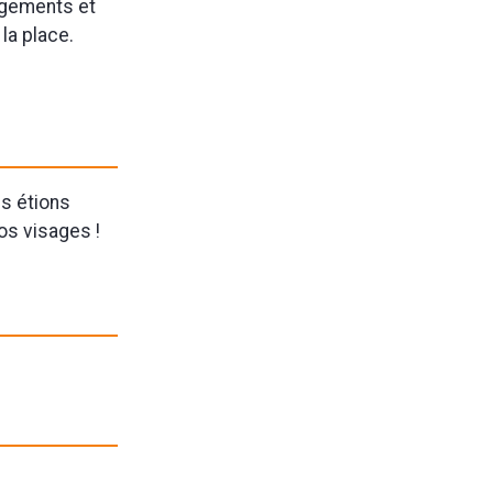
ragements et
 la place.
us étions
os visages !