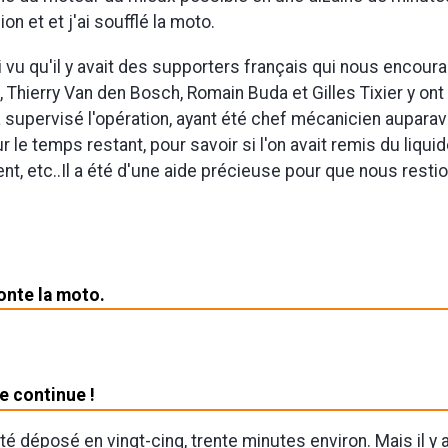
on et et j'ai soufflé la moto.
'ai vu qu'il y avait des supporters français qui nous encour
 Thierry Van den Bosch, Romain Buda et Gilles Tixier y ont 
a supervisé l'opération, ayant été chef mécanicien auparava
r le temps restant, pour savoir si l'on avait remis du liqui
nt, etc..Il a été d'une aide précieuse pour que nous resti
nte la moto.
 continue !
té déposé en vingt-cinq, trente minutes environ. Mais il y 