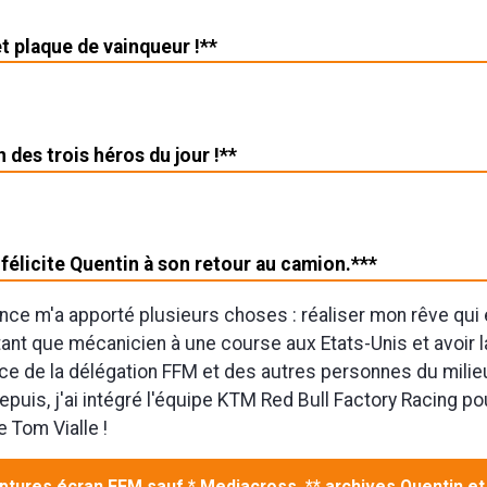
 plaque de vainqueur !**
n des trois héros du jour !**
félicite Quentin à son retour au camion.***
nce m'a apporté plusieurs choses : réaliser mon rêve qui 
 tant que mécanicien à une course aux Etats-Unis et avoir l
e de la délégation FFM et des autres personnes du milie
puis, j'ai intégré l'équipe KTM Red Bull Factory Racing po
 Tom Vialle !
ptures écran FFM sauf * Mediacross, ** archives Quentin et