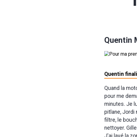
Quentin 
Quentin fina
Quand la moto
pour me dema
minutes. Je lu
pitlane, Jord
filtre, le bou
nettoyer. Gill
J'ai lavé la 