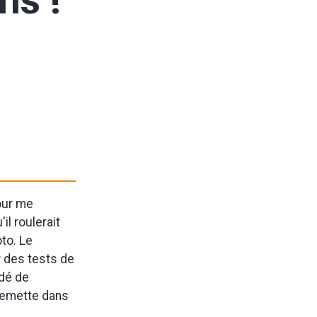
ns !
our me
il roulerait
to. Le
r des tests de
idé de
e remette dans