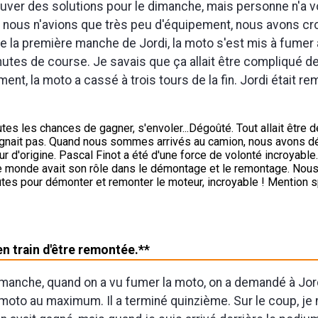
uver des solutions pour le dimanche, mais personne n'a 
nous n'avions que très peu d'équipement, nous avons cro
de la première manche de Jordi, la moto s'est mis à fumer
utes de course. Je savais que ça allait être compliqué de 
nt, la moto a cassé à trois tours de la fin. Jordi était r
outes les chances de gagner, s'envoler...Dégoûté. Tout allait être d
agnait pas. Quand nous sommes arrivés au camion, nous avons d
r d'origine. Pascal Finot a été d'une force de volonté incroyable.
le monde avait son rôle dans le démontage et le remontage. Nou
tes pour démonter et remonter le moteur, incroyable ! Mention s
n train d'être remontée.**
manche, quand on a vu fumer la moto, on a demandé à Jor
moto au maximum. Il a terminé quinzième. Sur le coup, je n