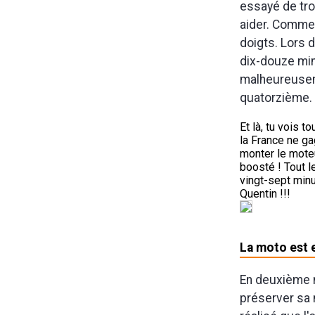
essayé de tro
aider. Comme 
doigts. Lors 
dix-douze min
malheureuseme
quatorzième.
Et là, tu vois t
la France ne g
monter le moteu
boosté ! Tout 
vingt-sept minu
Quentin !!!
La moto est e
En deuxième 
préserver sa 