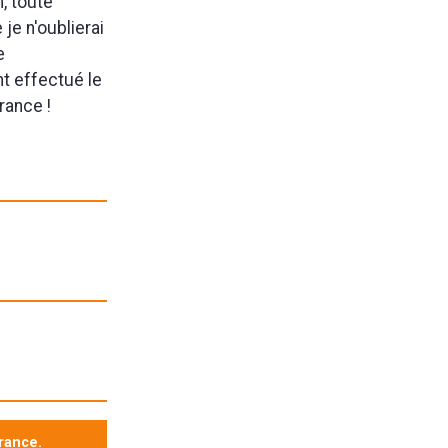
m, toute
je n'oublierai
e
nt effectué le
rance !
rance.