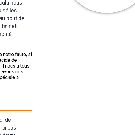
voulu nous
isé les
 au bout de
finir et
emonté
e notre faute, si
écidé de
 Il nous a tous
s avons mis
péciale à
di de
'ai pas