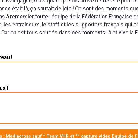
on avait gagné, mais quand je suis arrivé derrière le podiu
ance était là, ça sautait de joie ! Ce sont des moments que 
ens à remercier toute l'équipe de la Fédération Française d
 les entraîneurs, le staff et les supporters français qui o
Car on est tous soudés dans ces moments-là et vive la F
reau !
ux !
s : Mediacross sauf * Team VHR et ** capture video Equipe de F