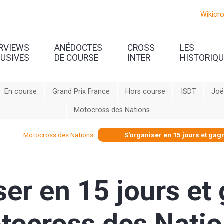
Wikicr
ERVIEWS
ANÉDOCTES
CROSS
LES
LUSIVES
DE COURSE
INTER
HISTORIQ
En course
Grand Prix France
Hors course
ISDT
Joë
Motocross des Nations
Motocross des Nations
S'organiser en 15 jours et gag
ser en 15 jours et