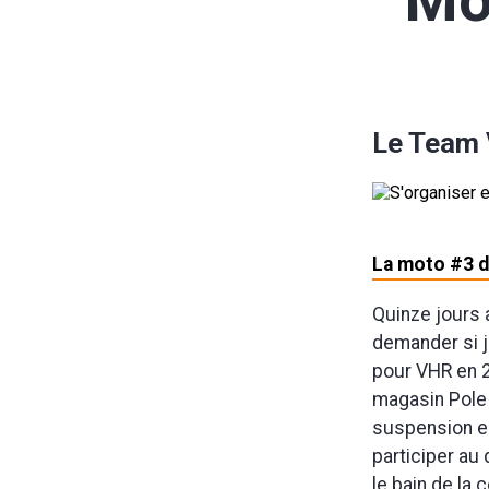
Mo
Le Team V
La moto #3 
Quinze jours 
demander si j'
pour VHR en 2
magasin Pole 
suspension en
participer au 
le bain de la 