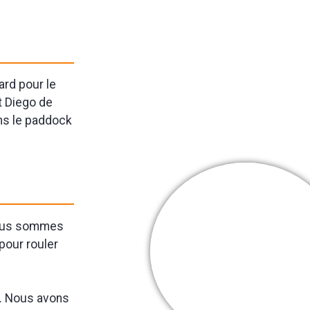
ard pour le
t Diego de
ns le paddock
 nous sommes
Cooper Webb
pour rouler
Mes + belles
victoires
r. Nous avons