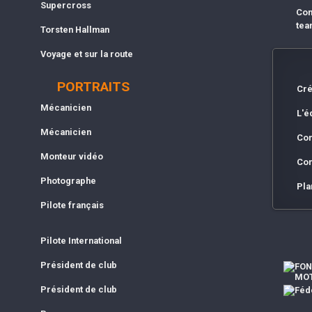
Supercross
Com
tea
Torsten Hallman
Voyage et sur la route
PORTRAITS
Cré
Mécanicien
L'é
Mécanicien
Con
Monteur vidéo
Con
Photographe
Pla
Pilote français
Pilote International
Président de club
Président de club