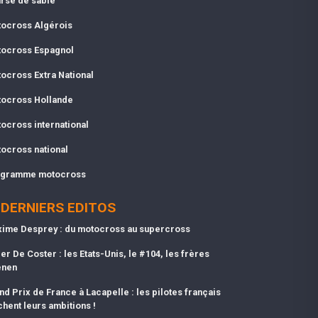
rse de sable
ocross Algérois
ocross Espagnol
ocross Extra National
ocross Hollande
ocross international
ocross national
gramme motocross
DERNIERS EDITOS
ime Desprey : du motocross au supercross
er De Coster : les Etats-Unis, le #104, les frères
enen
nd Prix de France à Lacapelle : les pilotes français
chent leurs ambitions !