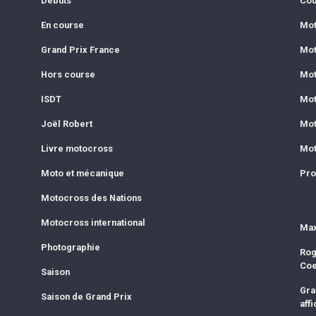
Débuts
Cou
En course
Mot
Grand Prix France
Mot
Hors course
Mot
ISDT
Mot
Joël Robert
Mot
Livre motocross
Mot
Moto et mécanique
Pro
Motocross des Nations
Motocross international
Max
Photographie
Rog
Co
Saison
Gra
Saison de Grand Prix
affi