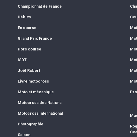
Championnat de France
Cha
Débuts
Cou
En course
Mot
Grand Prix France
Mot
Hors course
Mot
ISDT
Mot
Joël Robert
Mot
Livre motocross
Mot
Moto et mécanique
Pro
Motocross des Nations
Motocross international
Max
Photographie
Rog
Co
Saison