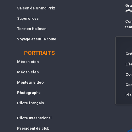
Gra
Saison de Grand Prix
affi
Supercross
Com
tea
Torsten Hallman
Voyage et sur la route
PORTRAITS
Cré
Mécanicien
L'é
Mécanicien
Con
Monteur vidéo
Con
Photographe
Pla
Pilote français
Pilote International
Président de club