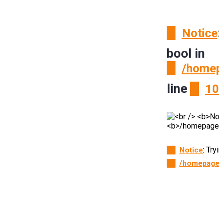
Notice
bool in
/homep
line
10
: Tr
Notice
/homepage