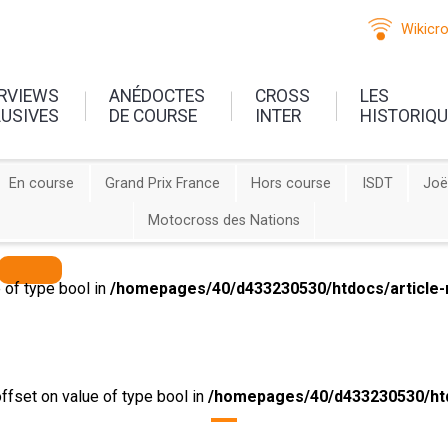
Wikicr
ERVIEWS
ANÉDOCTES
CROSS
LES
LUSIVES
DE COURSE
INTER
HISTORIQ
En course
Grand Prix France
Hors course
ISDT
Joë
Motocross des Nations
e of type bool in
/homepages/40/d433230530/htdocs/article-
offset on value of type bool in
/homepages/40/d433230530/htd