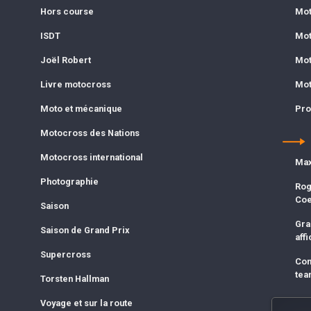
Hors course
Mot
ISDT
Mot
Joël Robert
Mot
Livre motocross
Mot
Moto et mécanique
Pro
Motocross des Nations
Motocross international
Max
Photographie
Rog
Co
Saison
Gra
Saison de Grand Prix
affi
Supercross
Com
tea
Torsten Hallman
Voyage et sur la route