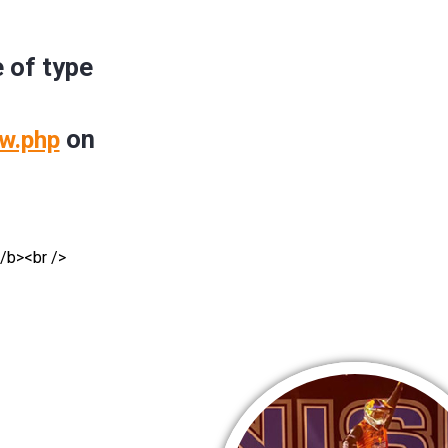
e of type
on
w.php