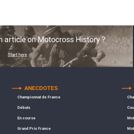
n article on Motocross History ?
Start here
ANECDOTES
Championnat de France
Cha
Débuts
Cou
En course
Mot
Grand Prix France
Mot