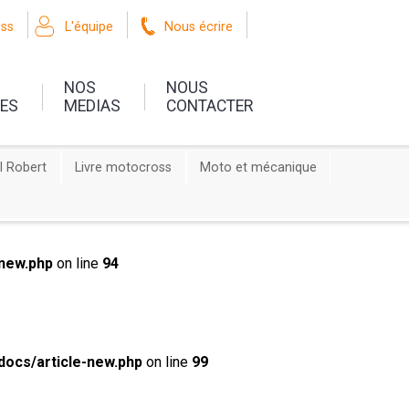
oss
L'équipe
Nous écrire
NOS
NOUS
UES
MEDIAS
CONTACTER
l Robert
Livre motocross
Moto et mécanique
new.php
on line
94
ocs/article-new.php
on line
99