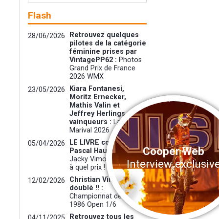
Flash
Retrouvez quelques
28/06/2026
pilotes de la catégorie
féminine prises par
VintagePP62 :
Photos
Grand Prix de France
2026 WMX
Kiara Fontanesi,
23/05/2026
Moritz Ernecker,
Mathis Valin et
Jeffrey Herlings
vainqueurs :
Lacapelle-
Marival 2026
LE LIVRE coécrit avec
05/04/2026
Cooper Web
Pascal Haudiquert ! :
Jacky Vimond : Un titre,
Interview exclusiv
à quel prix !
Christian Vimond : un
12/02/2026
doublé !! :
Championnat de France
1986 Open 1/6
Retrouvez tous les
04/11/2025