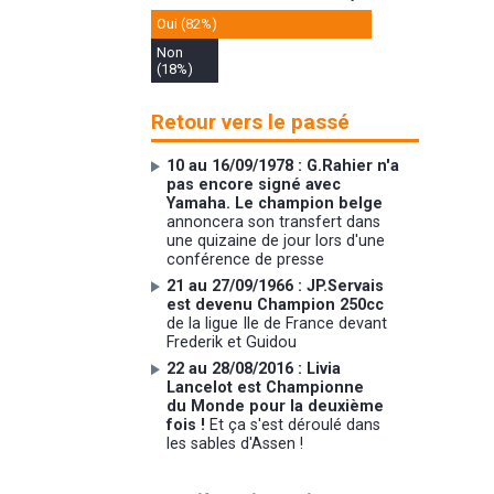
Oui (82%)
Non
(18%)
Retour vers le passé
10 au 16/09/1978 : G.Rahier n'a
pas encore signé avec
Yamaha. Le champion belge
annoncera son transfert dans
une quizaine de jour lors d'une
conférence de presse
21 au 27/09/1966 : JP.Servais
est devenu Champion 250cc
de la ligue Ile de France devant
Frederik et Guidou
22 au 28/08/2016 : Livia
Lancelot est Championne
du Monde pour la deuxième
fois !
Et ça s'est déroulé dans
les sables d'Assen !