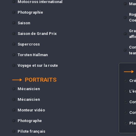
Motocross international
Max
Photographie
Rog
Co
Saison
Gra
Saison de Grand Prix
affi
Supercross
Com
tea
Torsten Hallman
Voyage et sur la route
PORTRAITS
Cré
Mécanicien
L'é
Mécanicien
Con
Monteur vidéo
Con
Photographe
Pla
Pilote français