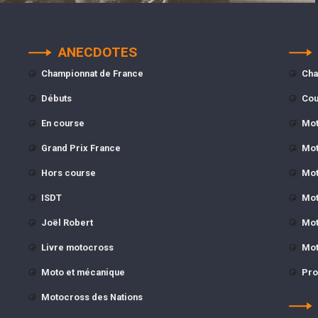
ANECDOTES
Championnat de France
Cha
Débuts
Cou
En course
Mot
Grand Prix France
Mot
Hors course
Mot
ISDT
Mot
Joël Robert
Mot
Livre motocross
Mot
Moto et mécanique
Pro
Motocross des Nations