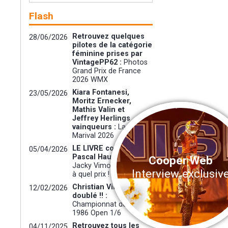
Flash
Retrouvez quelques
28/06/2026
pilotes de la catégorie
féminine prises par
VintagePP62 :
Photos
Grand Prix de France
2026 WMX
Kiara Fontanesi,
23/05/2026
Moritz Ernecker,
Mathis Valin et
Jeffrey Herlings
vainqueurs :
Lacapelle-
Marival 2026
LE LIVRE coécrit avec
05/04/2026
Pascal Haudiquert ! :
Cooper Web
Jacky Vimond : Un titre,
Interview exclusiv
à quel prix !
Christian Vimond : un
12/02/2026
doublé !! :
Championnat de France
1986 Open 1/6
Retrouvez tous les
04/11/2025