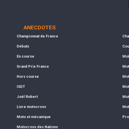
ANECDOTES
Championnat de France
Cha
Débuts
Cou
En course
Mot
Grand Prix France
Mot
Hors course
Mot
ISDT
Mot
Joël Robert
Mot
Livre motocross
Mot
Moto et mécanique
Pro
Motocross des Nations