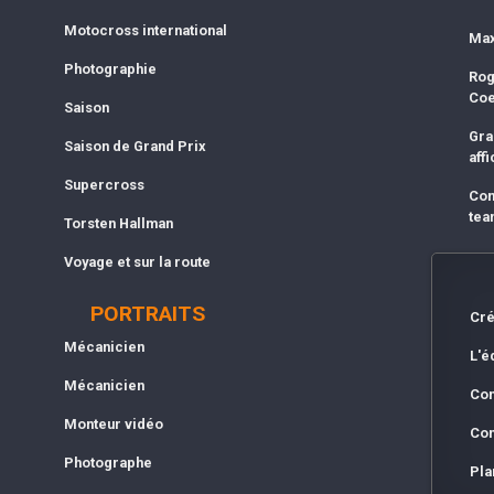
Motocross international
Max
Photographie
Rog
Co
Saison
Gra
Saison de Grand Prix
affi
Supercross
Com
tea
Torsten Hallman
Voyage et sur la route
PORTRAITS
Cré
Mécanicien
L'é
Mécanicien
Con
Monteur vidéo
Con
Photographe
Pla