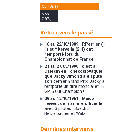
Oui (82%)
Non
(18%)
Retour vers le passé
16 au 22/10/1989 : P.Perrier (1-
1) et Y.Kervella (2-1) ont
remporté lors du
Championnat de France
21 au 27/05/1990 : c'est à
Dalecin en Tchécoslovaquie
que Jacky Vimond a disputé
son
dernier Grand Prix. Jacky a
remporté un titre mondial et 13
GP. Salut Champion !
09 au 15/10/1961 : Maïco
revient de manière officielle
avec 3 pilotes : Specht,
Betzelbacher et Walz
Dernières interviews