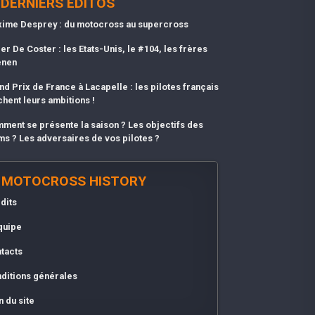
DERNIERS EDITOS
ime Desprey : du motocross au supercross
er De Coster : les Etats-Unis, le #104, les frères
enen
nd Prix de France à Lacapelle : les pilotes français
chent leurs ambitions !
ment se présente la saison ? Les objectifs des
ms ? Les adversaires de vos pilotes ?
MOTOCROSS HISTORY
dits
quipe
tacts
ditions générales
n du site