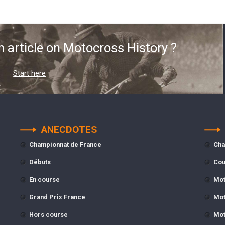
n article on Motocross History ?
Start here
ANECDOTES
Championnat de France
Cha
Débuts
Cou
En course
Mot
Grand Prix France
Mot
Hors course
Mot