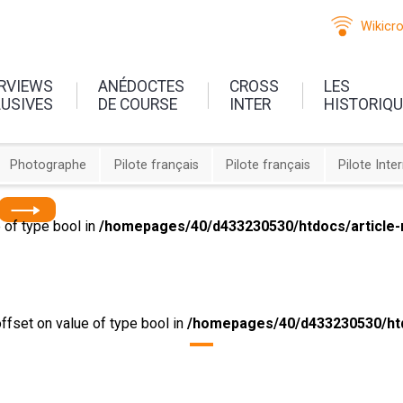
Wikicr
ERVIEWS
ANÉDOCTES
CROSS
LES
LUSIVES
DE COURSE
INTER
HISTORIQ
Photographe
Pilote français
Pilote français
Pilote Inte
e of type bool in
/homepages/40/d433230530/htdocs/article-
offset on value of type bool in
/homepages/40/d433230530/htd