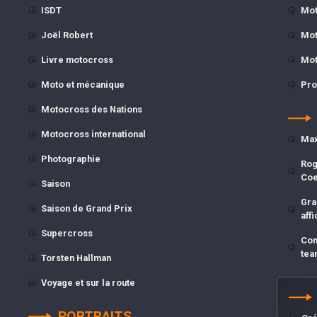
ISDT
Mot
Joël Robert
Mot
Livre motocross
Mot
Moto et mécanique
Pro
Motocross des Nations
Motocross international
Max
Photographie
Rog
Co
Saison
Gra
Saison de Grand Prix
affi
Supercross
Com
tea
Torsten Hallman
Voyage et sur la route
PORTRAITS