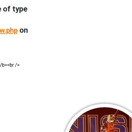
e of type
on
w.php