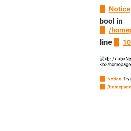
Notice
bool in
/homep
line
10
: Tr
Notice
/homepage