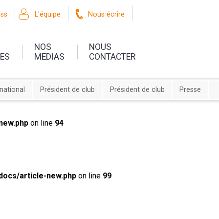
oss
L'équipe
Nous écrire
NOS
NOUS
UES
MEDIAS
CONTACTER
rnational
Président de club
Président de club
Presse
new.php
on line
94
ocs/article-new.php
on line
99