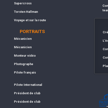
Supercross
Com
tea
Torsten Hallman
Voyage et sur la route
PORTRAITS
Cré
Mécanicien
L'é
Mécanicien
Con
Monteur vidéo
Con
Photographe
Pla
Pilote français
Pilote International
Président de club
Président de club