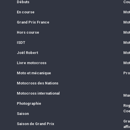
Débuts
Cou
En course
Mot
Grand Prix France
Mot
Hors course
Mot
ISDT
Mot
Joël Robert
Mot
Livre motocross
Mot
Moto et mécanique
Pro
Motocross des Nations
Motocross international
Max
Photographie
Rog
Co
Saison
Gra
Saison de Grand Prix
affi