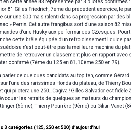
 en cette année 83 représentée par 3 pilotes confirmés : 
or 81 Gilles Friedrich, 7ème du précédent exercice, le pa
e sur une 500 mais ralenti dans sa progression par des b
Fenec » Perrin. Cet autre frangibus sort d’une saison 82 mi
mmandes d’une Husky aux performances CZesques. Pourtan
nche cette brêle équipée d’un refroidissement liquide pa
suédoise n’est peut-être pas la meilleure machine du plat
ermettre de retrouver un classement plus en rapport avec s
inter confirmé (7ème du 125 en 81, 10ème 250 en 79).
 à parler de quelques candidats au top ten, comme Gérard 
 sur l’une des rarissimes Honda du plateau, de Thierry B
t qui pilotera une 250…Cagiva ! Gilles Salvador est fidèle
 évoquer les retraits de quelques animateurs du champio
ttinger (6ème), Thierry Pourrère (9ème) ou Gilian Vanet (
s 3 catégories (125, 250 et 500) d’aujourd’hui