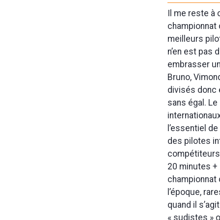
Il me reste à
championnat d
meilleurs pil
n’en est pas 
embrasser une 
Bruno, Vimon
divisés donc 
sans égal. Le
internationau
l’essentiel de
des pilotes in
compétiteurs 
20 minutes + 
championnat de
l’époque, rare
quand il s’ag
« sudistes » o