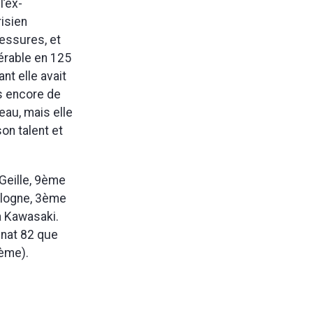
l’ex-
risien
lessures, et
sérable en 125
t elle avait
s encore de
eau, mais elle
on talent et
Geille, 9ème
oulogne, 3ème
 à Kawasaki.
nnat 82 que
8ème).