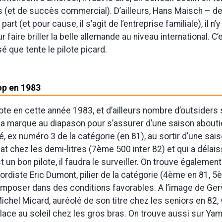
 (et de succès commercial). D’ailleurs, Hans Maisch – d
part (et pour cause, il s’agit de l’entreprise familiale), il n’
r faire briller la belle allemande au niveau international. C
é que tente le pilote picard.
op en 1983
ote en cette année 1983, et d’ailleurs nombre d’outsiders
la marque au diapason pour s’assurer d’une saison aboutie
é, ex numéro 3 de la catégorie (en 81), au sortir d’une sai
at chez les demi-litres (7ème 500 inter 82) et qui a déla
st un bon pilote, il faudra le surveiller. On trouve également
nordiste Eric Dumont, pilier de la catégorie (4ème en 81, 5
imposer dans des conditions favorables. A l’image de Gerv
ichel Micard, auréolé de son titre chez les seniors en 82, 
lace au soleil chez les gros bras. On trouve aussi sur Yam,