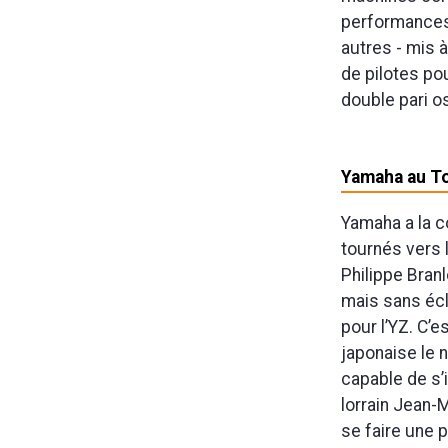
performances
autres - mis à 
de pilotes pou
double pari os
Yamaha au T
Yamaha a la c
tournés vers 
Philippe Branl
mais sans écl
pour l’YZ. C’e
japonaise le 
capable de s’
lorrain Jean-M
se faire une p