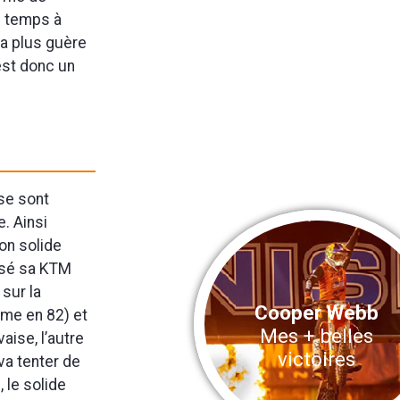
e temps à
y a plus guère
’est donc un
 se sont
. Ainsi
son solide
issé sa KTM
 sur la
Cooper Webb
ème en 82) et
Mes + belles
aise, l’autre
victoires
va tenter de
 le solide