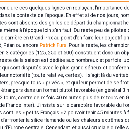
 conclure ces quelques lignes en replaçant l’importance d
ans le contexte de l’époque. En effet si de nos jours, n
otes sont absents des grilles de départ du championnat hex
de même à l’époque loin s’en faut. Du reste peu de pilotes 
carrière en Grand Prix au point d’en faire leur objectif pri
d, Péan ou encore
Patrick Fura
. Pour le reste, les champion
en 3 catégories (125, 250 et 500) constituent donc un obje
 reste de la saison est dédiée aux nombreux et parfois luc
x qui sont disputés avec le plus grand sérieux et confèren
 leur notoriété (toute relative, certes). Il s’agit là du vérit
ters, presque tous « privés », et qui leur permet de se fro
étrangers dans un format plutôt favorable (en général 3
2 tours, contre deux fois 40 minutes plus deux tours e
 France inter). J’insiste sur le caractère favorable du fo
s sont les « petits Français » à pouvoir tenir 45 minutes à f
it d’affronter la silice flamande ou les chaleurs extrêmes 
u d’Europe centrale. Cependant, et aussi cruciale qu’elle so