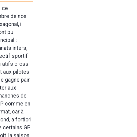
e ce
ombre de nos
agonal, il
ont pu
ncipal :
nats inters,
ctif sportif
ratifs cross
t aux pilotes
able gagne pain
tter aux
 manches de
n GP comme en
rmat, car à
ond, a fortiori
de certains GP
it, la saison