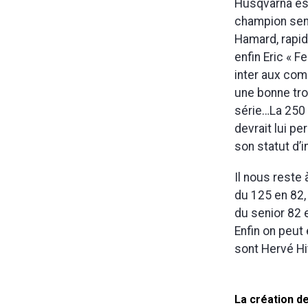
Husqvarna est
champion seni
Hamard, rapid
enfin Eric « 
inter aux co
une bonne tro
série…La 250 
devrait lui p
son statut d’
Il nous reste
du 125 en 82,
du senior 82 e
Enfin on peut
sont Hervé Hi
La création de