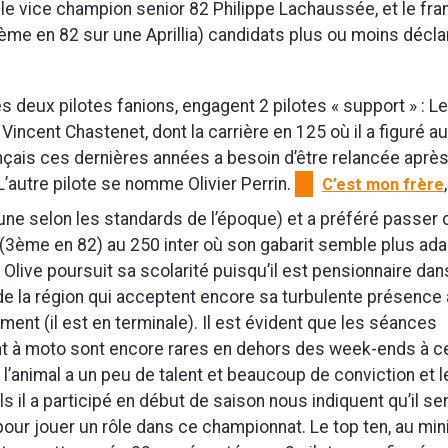
le vice champion senior 82 Philippe Lachaussée, et le fran
ème en 82 sur une Aprillia) candidats plus ou moins décla
s deux pilotes fanions, engagent 2 pilotes « support » : L
Vincent Chastenet, dont la carrière en 125 où il a figuré a
nçais ces dernières années a besoin d’être relancée aprè
’autre pilote se nomme Olivier Perrin.
C’est mon frère
eune selon les standards de l’époque) et a préféré passer
 (3ème en 82) au 250 inter où son gabarit semble plus ada
 Olive poursuit sa scolarité puisqu’il est pensionnaire dan
de la région qui acceptent encore sa turbulente présence 
ment (il est en terminale). Il est évident que les séances
t à moto sont encore rares en dehors des week-ends à c
s l’animal a un peu de talent et beaucoup de conviction et 
s il a participé en début de saison nous indiquent qu’il se
pour jouer un rôle dans ce championnat. Le top ten, au mi