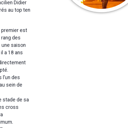
cilien Didier
rés au top ten
e premier est
u rang des
s une saison
, il a 18 ans
 directement
pté.
s l’un des
au sein de
e stade de sa
les cross
ra
nimum.