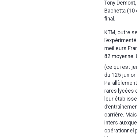
Tony Demont, 
Bachetta (10 
final.
KTM, outre se
l’expérimenté 
meilleurs Fra
82 moyenne. L
(ce qui est j
du 125 junior
Parallèlement
rares lycées 
leur établisse
d’entraînemen
carrière. Mai
inters auxquel
opérationnel 