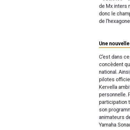
de Mx inters 
donc le champ
de l’hexagone
Une nouvelle
C’est dans ce
concèdent que
national. Ain
pilotes offici
Kervella ambit
personnelle. 
participation
son programme
animateurs d
Yamaha Sonau