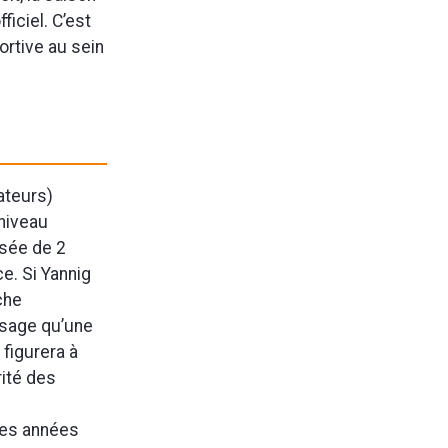
iciel. C’est
ortive au sein
ateurs)
niveau
osée de 2
ce. Si Yannig
rche
visage qu’une
 figurera à
ité des
ues années