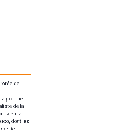
l’orée de
ra pour ne
liste de la
on talent au
aïco, dont les
erme de