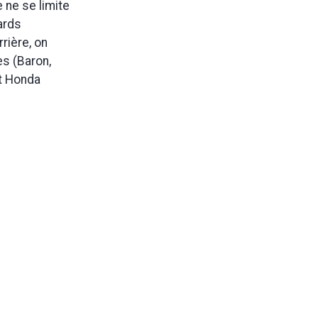
 ne se limite
ards
rière, on
s (Baron,
et Honda