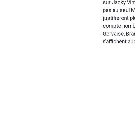
sur Jacky Vim
pas au seul M
justifieront p
compte nombre
Gervaise, Bra
n’affichent au