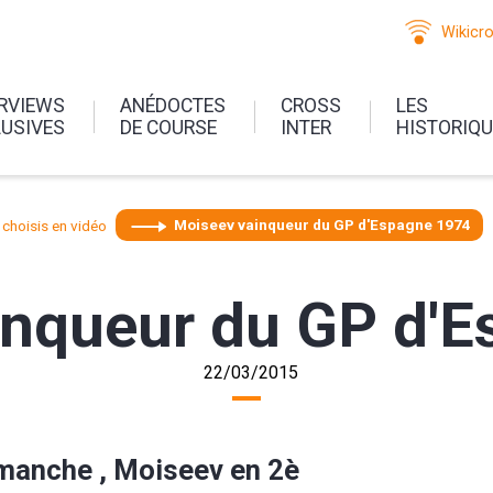
Wikicr
ERVIEWS
ANÉDOCTES
CROSS
LES
LUSIVES
DE COURSE
INTER
HISTORIQ
choisis en vidéo
Moiseev vainqueur du GP d'Espagne 1974
inqueur du GP d'
22/03/2015
manche , Moiseev en 2è