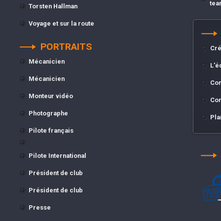
tea
Torsten Hallman
Voyage et sur la route
PORTRAITS
Cré
Mécanicien
L'é
Mécanicien
Con
Monteur vidéo
Con
Photographe
Pla
Pilote français
Pilote International
Président de club
Président de club
Presse