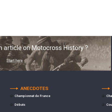
n article on Motocross History ?
Start here
ANECDOTES
Championnat de France
Cha
Débuts
Cou