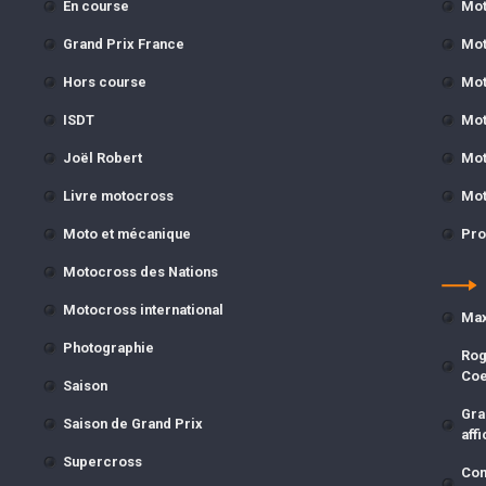
En course
Mot
Grand Prix France
Mot
Hors course
Mot
ISDT
Mot
Joël Robert
Mot
Livre motocross
Mot
Moto et mécanique
Pro
Motocross des Nations
Motocross international
Max
Photographie
Rog
Co
Saison
Gra
Saison de Grand Prix
affi
Supercross
Com