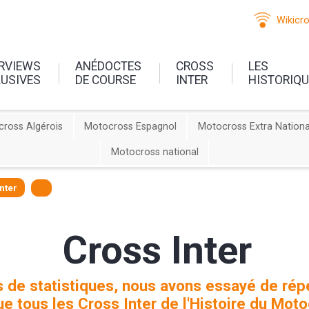
Wikicr
ERVIEWS
ANÉDOCTES
CROSS
LES
LUSIVES
DE COURSE
INTER
HISTORIQ
ross Algérois
Motocross Espagnol
Motocross Extra Nationa
Motocross national
nter
Cross Inter
 de statistiques, nous avons essayé de répe
ue tous les Cross Inter de l'Histoire du Moto