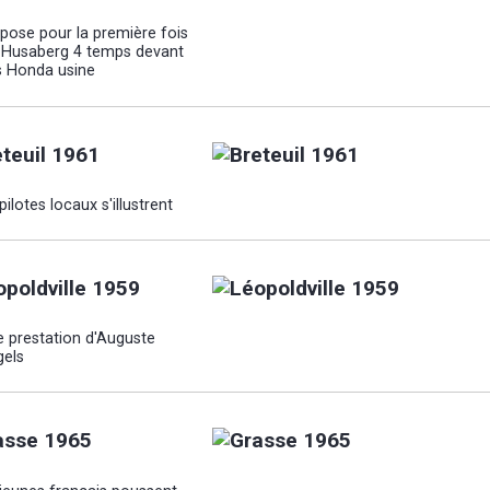
mpose pour la première fois
 Husaberg 4 temps devant
is Honda usine
eteuil 1961
pilotes locaux s'illustrent
opoldville 1959
e prestation d'Auguste
gels
asse 1965