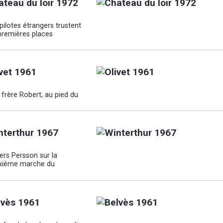
ateau du loir 1972
pilotes étrangers trustent
 premières places
ivet 1961
frère Robert, au pied du
nterthur 1967
ers Persson sur la
xième marche du
lvès 1961