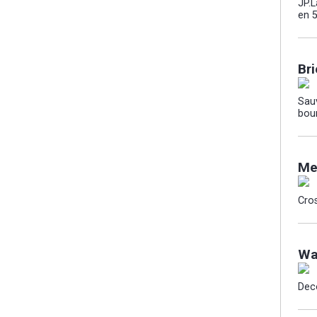
JP.L
en 
Br
Sau
bou
Me
Cro
Wa
Dec