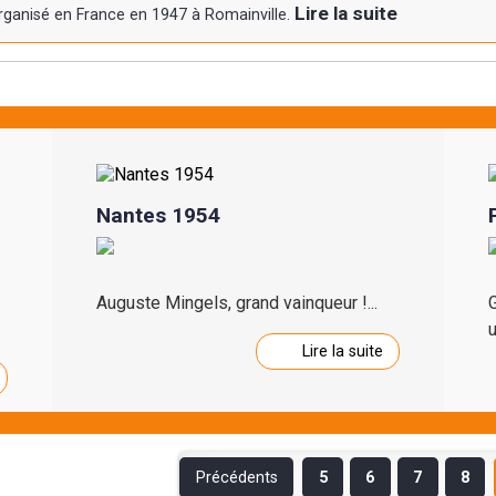
Lire la suite
rganisé en France en 1947 à Romainville.
Nantes 1954
Auguste Mingels, grand vainqueur !...
G
u
Lire la suite
Précédents
5
6
7
8