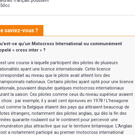
 jeunes français poussent
250cc
e saviez-vous ?
u’est-ce qu’un Motocross International ou communément
ppelé « cross inter » ?
’est une course à laquelle participent des pilotes de plusieurs
ationalités ayant une licence internationale. Cette licence
orrespondait au niveau que le pilote avait atteint lors des
hampionnats nationaux. Certains pilotes ayant opté pour une licence
ationale, pouvaient disputer quelques motocross internationaux
urant la saison. Ces pilotes comme ceux du niveau supérieur avaient
e choix : par exemple, il y avait cent épreuves en 1978 ! L’hexagone
out comme la Belgique étaient des pays qui attiraient beaucoup de
ilotes étrangers, notamment des pilotes anglais, qui dès la fin des
nnées quarante roulaient sur le continent pour percevoir une
émunération plus attractive que sur le territoire britannique. L’Anglais
rost a notamment participé au premier motocross international