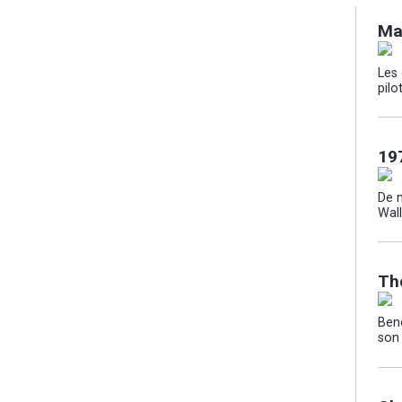
Ma
Les
pilo
19
De 
Wall
Th
Beno
son