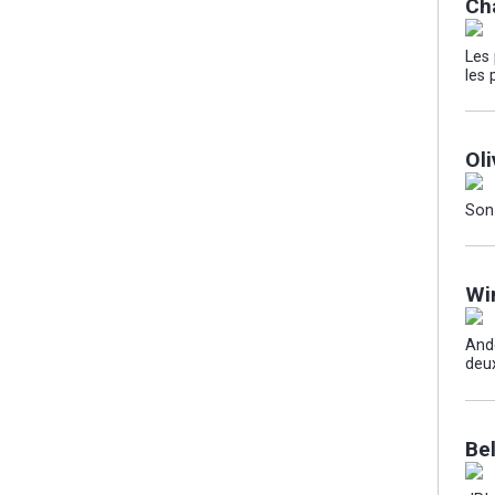
Ch
Les 
les
Ol
Son 
Wi
And
deu
Be