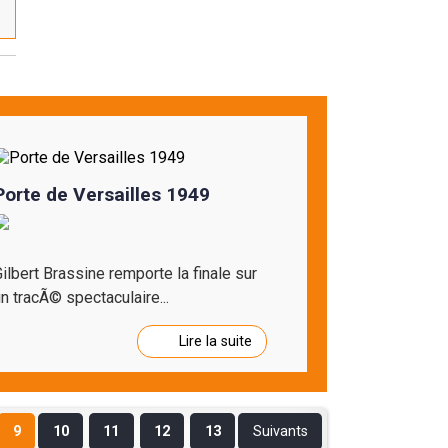
Porte de Versailles 1949
ilbert Brassine remporte la finale sur
n tracÃ© spectaculaire...
Lire la suite
9
10
11
12
13
Suivants