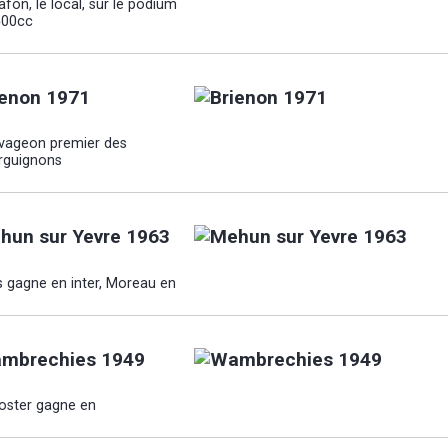
afon, le local, sur le podium
500cc
ienon 1971
vageon premier des
rguignons
hun sur Yevre 1963
s gagne en inter, Moreau en
mbrechies 1949
oster gagne en