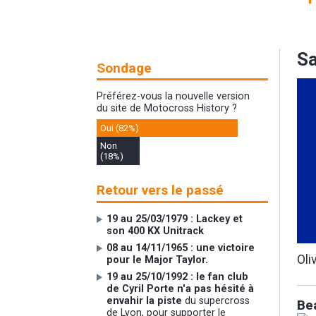
Sa
Sondage
Préférez-vous la nouvelle version
du site de Motocross History ?
Oui (82%)
Non
(18%)
Retour vers le passé
19 au 25/03/1979 : Lackey et
son 400 KX Unitrack
08 au 14/11/1965 : une victoire
Oli
pour le Major Taylor.
19 au 25/10/1992 : le fan club
de Cyril Porte n'a pas hésité à
envahir la piste
du supercross
Be
de Lyon, pour supporter le