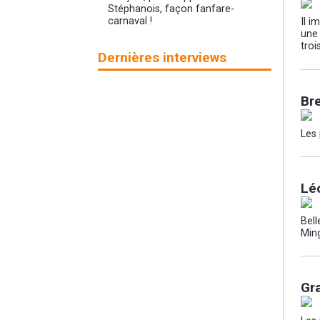
Stéphanois, façon fanfare-
carnaval !
Il i
une
tro
Dernières interviews
Br
Les 
Lé
Bell
Min
Gr