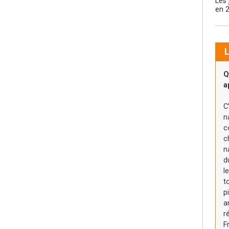
Les
en 
L
Q
a
C
n
c
c
n
d
l
t
p
a
r
F