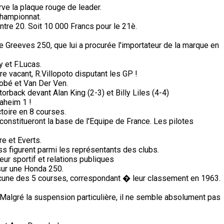
ve la plaque rouge de leader.
championnat.
ntre 20. Soit 10 000 Francs pour le 21è.
e Greeves 250, que lui a procurée l'importateur de la marque en
 et F.Lucas.
e vacant, R.Villopoto disputant les GP !
obé et Van Der Ven.
orback devant Alan King (2-3) et Billy Liles (4-4)
aheim 1 !
ctoire en 8 courses.
constitueront la base de l'Equipe de France. Les pilotes
e et Everts.
s figurent parmi les représentants des clubs.
ur sportif et relations publiques
sur une Honda 250.
une des 5 courses, correspondant � leur classement en 1963.
Malgré la suspension particulière, il ne semble absolument pas