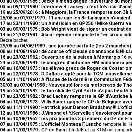
03 au 09/03/1985 : Jacky Vimond gagne l'ouverture du mond
03 au 09/11/1980 : Interview B.Lackey : c'est très dur d'ana
19 au 25/09/2016 : à Maggiora, la France remporte son 3è 
25/06 au 01/07/1979 : 11 ans que les Britanniques n'avaient
17 au 23/11/1980 : Un Américain en GP250 ! Mike Guerra va
03 au 09/03/1975 : Bob Wright vient de signer un contrat d
14 au 21/02/1981 : Alain Lejeune remporte le 1er cross ind
Betzelbacher.
29/05 au 04/06/1989 : une journée parfaite (les 2 manches
08 au 14/08/1960 : de source officieuse on annonce B.Nilss
16 au 23/02/1962 : Ouverture de la saison à Montargis
16 au
24 au 30/06/1991 : le congrès d'automne FIM annoncera peut
09 au 16/06/1973 : les élèves grecs de Roger de Coster ont
16 au 22/01/1978 : D.Duflos a opté pour la TGM, nouvellem
05 au 11/10/1960 : A l'issue de la dernière Commission Fé
30/03 au 07/04/1958 : Nouveauté lors du motocross de Th
19 au 25/10/1992 : le fan club de Cyril Porte n'a pas hésité 
17 au 23/05/1982 : Brad Lackey remporte le GP d'Autriche à
04 au 10/08/1973 : Willy Bauer gagne le GP de Belgique av
05 au 11/11/1990 : Hat trick pour Damon Bradshaw !!! L'off
12 au 18/01/1986 : J.Vimond et Y.Kervella s'envoleront pour 
04 au 10/08/1952 : les prix pour les 3 premiers du GP de F
07 au 13/04/1975 : L'officiel Montesa F.Lancho
remporte la 1è
04 au 11/03/1979 : GP de Saint-Lô
JJB et sa KTM ont remporté 