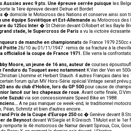
s Aussies avec 9 pts. Une épreuve serrée puisque
les Belge
rte la 1ère épreuve devant Delrue et Bordet
is
� domicile le Motocross des Nations et conserve ainsi son tit
 vu une équipe Soviétique et Est-Allemande
au Motocross des Na
ure du 125cc Inter
� St Chéron devant O.Robert et les Bayle Br
 grand stade, le Supercross de Paris
a vu la victoire écrasante
 vainqueurs de manche en championnats
de France 1979 250cc et
l Poitte
26/10 au 01/11/1947 : remis de sa fracture à la cheville
 officialisé la coupe de France 1971.
Elle verra la confrontati
bby Moore, un jeune de 16 ans, auteur de
courses époustoufl
de l'enduro du Touquet avec notamment
K.Van der Ven en 500c
Christian Lhomme et Herbert Stauch. 4 autres Français dans les
ertain forum qu'un MV Hors-Série spécial Vintage serait prévu pour
20 ans du club d'Holice, lors du GP 500
pour cause de champio
nior lancé sur les chapeaux de roue.
Avant cette finale, D.Vim
lote Suzuki
via son concessionnaire Speed Bike en 1988.
nciens...
A ne pas manquer ce week-end, le traditionnel motocro
 Péan, Schmitz et bien d'autres encore...
rand Prix de la Coupe d'Europe 250 cc
� Genève devant B.Sto
ter de Beynost
devant W.Siegle et R.Greisch. T.Mulot est le 1er f
p remporte le 4è motocross de Namur devant Spiroux, Cox, Gova