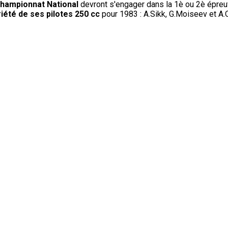
championnat National
devront s'engager dans la 1è ou 2è épreuv
riété de ses pilotes 250 cc
pour 1983 : A.Sikk, G.Moiseev et A.