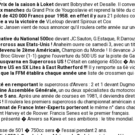
ix de la saison à Loket
devant Bobryshev et Desalle. Il conver
eux manches
du Grand Prix de Yougoslavie et reprend la tête du 
t de 420 000 Francs pour 1958. en effet il y
aura 21 pilotes co
e a vu la victoire de
V.Leloup devant Spiroux et Cox
ic Jansen vient de nous annoncer qu'il roulera cette année sur un
cative du National 500cc
devant JC.Sauton, G.Estaque, R.Darrouy
rcross aux Etats-Unis !
Anaheim ouvre ce samedi 3, avec un titr
 devenu le 2ème Américain,
Champion du Monde ! Il devance J
Broc Glover (1-1) gagne l'ouverture du 500 US sur la piste de Gat
Husqvarna en Supercross US !
C'était en catégorie 450cc � An
re US en SX Lites à East Rutherford !!!
Il y remporte sa 6è vi
e que la FFM établira chaque année une
liste de crossmen qui 
té en remportant
le supercross d'Anvers : 2 et 1 devant Dugmor
haine Assemblée Générale,
un ou deux spécialistes du motocros
de 5 ans.
Après une année de courses en 1981, il deviendra direte
 !
Il roulera les premiers supercross du championnat américain 
nnat de France Inter-Experts porteront
le même n° dans chac
t Harvey et de Roover. Francis Senes est le premier français.
présenté � Anvers sa Kawa et ses ambitions : le titre mondial. 
sse de 501 � 750cc sera � l'essai pendant 2 ans.