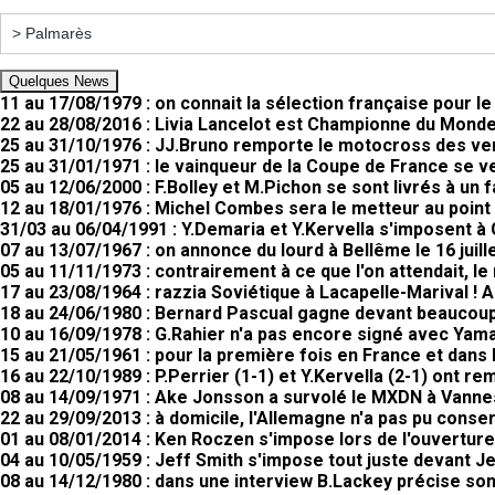
Quelques News
11 au 17/08/1979 : on connait la sélection française pour l
22 au 28/08/2016 : Livia Lancelot est Championne du Monde
25 au 31/10/1976 : JJ.Bruno remporte le motocross des v
25 au 31/01/1971 : le vainqueur de la Coupe de France se 
05 au 12/06/2000 : F.Bolley et M.Pichon se sont livrés à un 
12 au 18/01/1976 : Michel Combes sera le metteur au poin
31/03 au 06/04/1991 : Y.Demaria et Y.Kervella s'imposent à 
07 au 13/07/1967 : on annonce du lourd à Bellême le 16 juill
05 au 11/11/1973 : contrairement à ce que l'on attendait, 
17 au 23/08/1964 : razzia Soviétique à Lacapelle-Marival !
18 au 24/06/1980 : Bernard Pascual gagne devant beaucoup
10 au 16/09/1978 : G.Rahier n'a pas encore signé avec Yam
15 au 21/05/1961 : pour la première fois en France et dans 
16 au 22/10/1989 : P.Perrier (1-1) et Y.Kervella (2-1) ont 
08 au 14/09/1971 : Ake Jonsson a survolé le MXDN à Vanne
22 au 29/09/2013 : à domicile, l'Allemagne n'a pas pu conser
01 au 08/01/2014 : Ken Roczen s'impose lors de l'ouvertu
04 au 10/05/1959 : Jeff Smith s'impose tout juste devant Je
08 au 14/12/1980 : dans une interview B.Lackey précise so