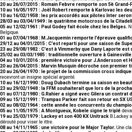
20 au 26/07/2015 : Romain Febvre remporte son 5è Grand-Pr
10 au 16/05/1971 : Joël Robert remporte à Karlovac les d
10 au 16/02/1958 : les prix accordés aux pilotes Inter seron
28/03 au 03/04/1949 : le quatrième motocross de la Citadell
05 au 12/02/1961 : Paul Godey fait école chez les Belges.
N
Belgique.
01 au 07/04/1968 : M.Jacquemin remporte l'épreuve qualifi
29/12 au 04/01/2015 : C'est reparti pour une saison de Supe
23 au 29/08/1982 : C'est à Vimmerby que Dany Laporte est
25/02 au 03/03/1985 : traditionnelle ouverture à Gainesville
04 au 10/01/2016 : première victoire pour J.Andersson et 
20 au 26/04/2015 : Marvin Musquin décroche son premier tit
20 au 26/04/1970 : le projet de la commission cross indiqu
recevront un insigne spécial argenté.
10 au 16/12/1990 : Doug Dubach termine sa saison en beau
23 au 29/02/1948 : la FFM souhaiterait que lors de la proc
01 au 07/12/1980 : G.Rahier a signé avec Gilera un contrat 
09 au 15/12/1991 : Trampas Parker fait son retour en SX US
02 au 08/02/1964 : cette année les concurrents du champio
05 au 11/05/1975 : A Montgueux, Kobele signe le triplé
devan
19 au 25/03/1979 : Lackey et son 400 KX Unitrack
B.Lackey a 
dérouté pour viser le ittre.
08 au 14/11/1965 : une victoire pour le Major Taylor.
Une cla