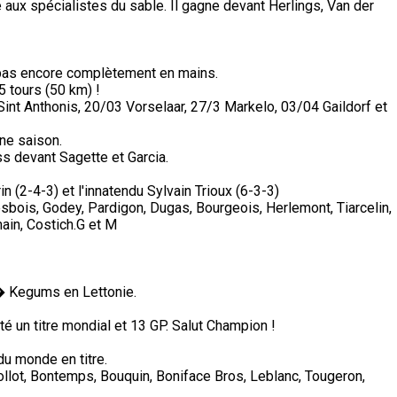
ux spécialistes du sable. Il gagne devant Herlings, Van der
i pas encore complètement en mains.
5 tours (50 km) !
nt Anthonis, 20/03 Vorselaar, 27/3 Markelo, 03/04 Gaildorf et
ine saison.
s devant Sagette et Garcia.
n (2-4-3) et l'innatendu Sylvain Trioux (6-3-3)
sbois, Godey, Pardigon, Dugas, Bourgeois, Herlemont, Tiarcelin,
ain, Costich.G et M
� Kegums en Lettonie.
té un titre mondial et 13 GP. Salut Champion !
du monde en titre.
Collot, Bontemps, Bouquin, Boniface Bros, Leblanc, Tougeron,