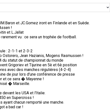
, JM.Baron et JC.Gomez iront en Finlande et en Suède.
Assen !
in et L.Jallat
arement vu : ce sera un trophée de football.
ule : 2-1-1 et 2-3-2
lio Ostorero, Jean Hazianis, Mogens Rasmussen !
74 du statut de championnat du monde
vent Grigoriev et Tijurine en 5è et 6è position
ères avec des manches régulières (4-2-4)
ine de jour lors d'une conférence de presse
ter et ce sera � Mayenne !
nisé � Marseille.
devant les USA et l'Italie.
450 en Supercross !
is ayant chacun remporté une manche.
got a bad car !