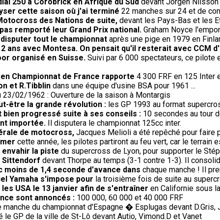
ial 250 à Corobrick en Afrique du Sud
devant Jorgen Nilsson 
lyser cette saison où j'ai terminé
22 manches sur 24 et de con
Motocross des Nations de suite,
devant les Pays-Bas et les E
 pas remporté leur Grand Prix national.
Graham Noyce l'emporte
 disputer tout le championnat
après une pige en 1979 en Finla
e 2 ans avec Montesa. On pensait qu'il resterait avec CCM d
oor organisé en Suisse.
Suivi par 6 000 spectateurs, ce pilote
) en Championnat de France rapporte
4 300 FRF en 125 Inter 
on et R.Tibblin
dans une équipe d'usine BSA pour 1961 ...
 23/02/1962 : Ouverture de la saison à Montargis
-être la grande révolution :
les GP 1993 au format supercros
 bien progressé suite à ses conseils :
10 secondes au tour 
ent importée.
Il disputera le championnat 125cc inter.
dérale de motocross,
Jacques Melioli a été repêché pour faire 
omer
cette année, les pilotes partiront au feu vert, car le terrai
à envahir la piste
du supercross de Lyon, pour supporter le Stéph
 Sittendorf
devant Thorpe au temps (3-1 contre 1-3). Il consoli
ec moins de 1,4 seconde d'avance dans
chaque manche ! Il pren
iciel Yamaha s'impose pour
la troisième fois de suite au super
les USA le 13 janvier afin de s'entraîner
en Californie sous l
rance sont annoncés :
100 000, 60 000 et 40 000 FRF
 manche du championnat d'Espagne � Esplugas devant D.Gris, J.
le GP de la ville de St-Lô devant Autio, Vimond.D et Vanet