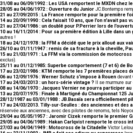
31/08 au 06/09/1992 : Les USA remportent le MXDN chez le
28/05 au 04/06/1972 : Ouverture du Junior
JC.Bontemps rempo
21 au 27/09/2015 : La France remporte pour la première fo
14 au 20/09/1990 : Cela faisait 10 ans, que l'on n'avait pas
21 au 27/04/1986 : un doublé pour P.Perrier lors de l'ouvert
10 au 16/11/2014 : Pour sa première édition à Lille dans un
autres !
18 au 24/12/1978 : la FFM a décidé que le prix alloué aux
26/10 au 01/11/1947 : remis de sa fracture à la cheville, Pau
15 au 21/03/1971 : La FFM via la commission de motocross a
exclus).
25/11 au 01/12/1985: Superbe comportement (7 et 6) de Bo
17 au 23/02/1986 : KTM remporte les 7 premières places 
06 au 12/09/1976 : Werner Schutz s'impose à Rouen
devant 
17 au 24/03/2013 : un hors-série vintage ?
Il se murmure sur c
08 au 14/06/1970 : Jacques Vernier ne pourra participer au 
13 au 20/07/1975 : Finale à Martigné du Championnat 125 Ju
28/12/1987 au 03/01/1988 : JB.Basaïa sera officiellement pi
17 au 24/03/2013. Tilly-sur-Seulles : des anciennes et des a
réservée aux anciennes, avec des pilotes de renoms, tels Noyce,
29/04 au 05/05/1957 : Jaromir Cizek remporte le premier G
29/05 au 04/06/1989 : Hakan Carlqvist remporte le cross in
27/03 au 04/04/1949 : Motocross de la Citadelle
Victor Lelou