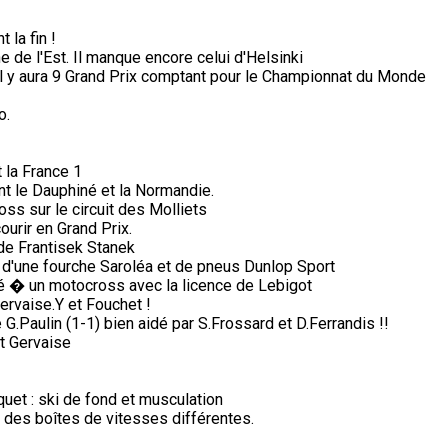
 la fin !
de l'Est. Il manque encore celui d'Helsinki
il y aura 9 Grand Prix comptant pour le Championnat du Monde
o.
 la France 1
nt le Dauphiné et la Normandie.
s sur le circuit des Molliets
ourir en Grand Prix.
a de Frantisek Stanek
 d'une fourche Saroléa et de pneus Dunlop Sport
pé � un motocross avec la licence de Lebigot
ervaise.Y et Fouchet !
G.Paulin (1-1) bien aidé par S.Frossard et D.Ferrandis !!
et Gervaise
aquet : ski de fond et musculation
des boîtes de vitesses différentes.