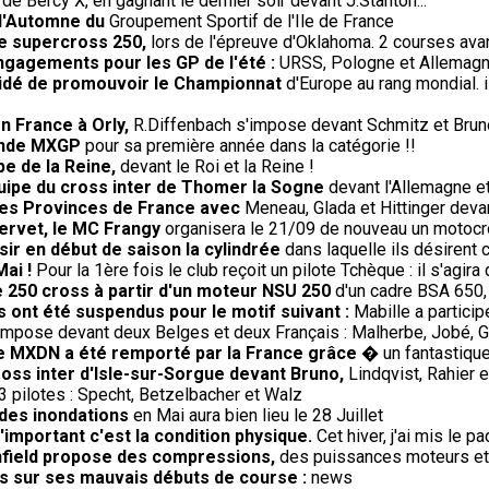
 de Bercy X, en gagnant le dernier soir devant J.Stanton...
 d'Automne du
Groupement Sportif de l'Ile de France
de supercross 250,
lors de l'épreuve d'Oklahoma. 2 courses avant
engagements pour les GP de l'été :
URSS, Pologne et Allemagne 
écidé de promouvoir le Championnat
d'Europe au rang mondial. 
en France à Orly,
R.Diffenbach s'impose devant Schmitz et Brun
onde MXGP
pour sa première année dans la catégorie !!
e de la Reine,
devant le Roi et la Reine !
uipe du cross inter de Thomer la Sogne
devant l'Allemagne et
 des Provinces de France avec
Meneau, Glada et Hittinger deva
Servet, le MC Frangy
organisera le 21/09 de nouveau un motocros
sir en début de saison la cylindrée
dans laquelle ils désirent c
Mai !
Pour la 1ère fois le club reçoit un pilote Tchèque : il s'agir
e 250 cross à partir d'un moteur NSU 250
d'un cadre BSA 650,
 ont été suspendus pour le motif suivant :
Mabille a partici
impose devant deux Belges et deux Français : Malherbe, Jobé, G
 le MXDN a été remporté par la France grâce
� un fantastique 
oss inter d'Isle-sur-Sorgue devant Bruno,
Lindqvist, Rahier 
 pilotes : Specht, Betzelbacher et Walz
 des inondations
en Mai aura bien lieu le 28 Juillet
'important c'est la condition physique.
Cet hiver, j'ai mis le p
Enfield propose des compressions,
des puissances moteurs et 
us sur ses mauvais débuts de course :
news