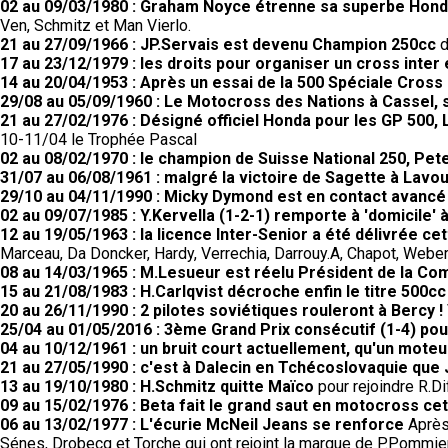
02 au 09/03/1980 : Graham Noyce étrenne sa superbe Honda
Ven, Schmitz et Man Vierlo.
21 au 27/09/1966 : JP.Servais est devenu Champion 250cc
d
17 au 23/12/1979 : les droits pour organiser un cross inter
14 au 20/04/1953 : Après un essai de la 500 Spéciale Cross G
29/08 au 05/09/1960 : Le Motocross des Nations à Cassel, 
21 au 27/02/1976 : Désigné officiel Honda pour les GP 50
10-11/04 le Trophée Pascal
02 au 08/02/1970 : le champion de Suisse National 250, Pete
31/07 au 06/08/1961 : malgré la victoire de Sagette à Lav
29/10 au 04/11/1990 : Micky Dymond est en contact avancé
02 au 09/07/1985 : Y.Kervella (1-2-1) remporte à 'domicile
12 au 19/05/1963 : la licence Inter-Senior a été délivrée c
Marceau, Da Doncker, Hardy, Verrechia, Darrouy.A, Chapot, Weber,
08 au 14/03/1965 : M.Lesueur est réelu Président de la C
15 au 21/08/1983 : H.Carlqvist décroche enfin le titre 500cc
20 au 26/11/1990 : 2 pilotes soviétiques rouleront à Bercy !
25/04 au 01/05/2016 : 3ème Grand Prix consécutif (1-4) po
04 au 10/12/1961 : un bruit court actuellement, qu'un moteur
21 au 27/05/1990 : c'est à Dalecin en Tchécoslovaquie que
13 au 19/10/1980 : H.Schmitz quitte Maïco
pour rejoindre R.
09 au 15/02/1976 : Beta fait le grand saut en motocross cet
06 au 13/02/1977 : L'écurie McNeil Jeans se renforce
Après 
Sénes, Drobecq et Torche qui ont rejoint la marque de P.Pommier