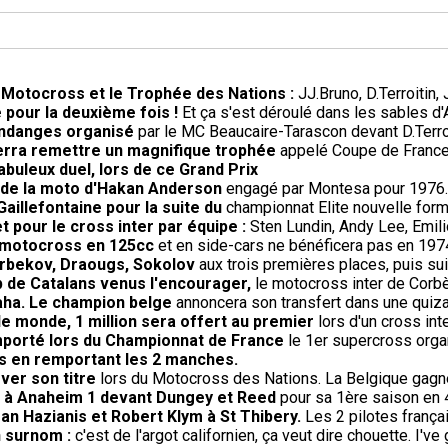
e Motocross et le Trophée des Nations :
JJ.Bruno, D.Terroitin
 pour la deuxième fois !
Et ça s'est déroulé dans les sables d'
endanges organisé
par le MC Beaucaire-Tarascon devant D.Terroit
verra remettre un magnifique trophée
appelé Coupe de France r
fabuleux duel, lors de ce Grand Prix
t de la moto d'Hakan Anderson
engagé par Montesa pour 1976.
Gaillefontaine pour la suite du
championnat Elite nouvelle form
et pour le cross inter par équipe :
Sten Lundin, Andy Lee, Emi
le motocross en 125cc
et en side-cars ne bénéficera pas en 19
 Arbekov, Draougs, Sokolov
aux trois premières places, puis sui
 de Catalans venus l'encourager,
le motocross inter de Corb
aha. Le champion belge
annoncera son transfert dans une quiza
le monde, 1 million sera offert au premier
lors d'un cross in
remporté lors du Championnat de France
le 1er supercross orga
s en remportant les 2 manches.
ver son titre
lors du Motocross des Nations. La Belgique gagne 
re à Anaheim 1 devant Dungey et Reed
pour sa 1ère saison en 
an Hazianis et Robert Klym à St Thibery.
Les 2 pilotes frança
n surnom :
c'est de l'argot californien, ça veut dire chouette. I've 