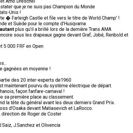
et Arno Dreschel
stater que je ne suis pas Champion du Monde
tats-Unis !
 � Farleigh Castle et file vers le titre de World Champ' !
nde et Suède pour le compte d'Husqvarna
'autant
plus qu'il a brillé lors de la dernière Trans AMA
 encore sous les drapeaux gagne devant Graf, Jobé, Renbold et
et 5 000 FRF en Open
s...
de gagnées en moyenne !
partie des 20 inter-experts de1960
n est maintenant pourvu du système électrique de départ.
anois, façon fanfare-carnaval !
de sa première place au classement.
d la tête du général avant les deux derniers Grand Prix.
cross d'Osaka devant Matiasevich et LaRocco.
a direction de Roger de Coster
Saiz, J.Sanchez et Olivencia