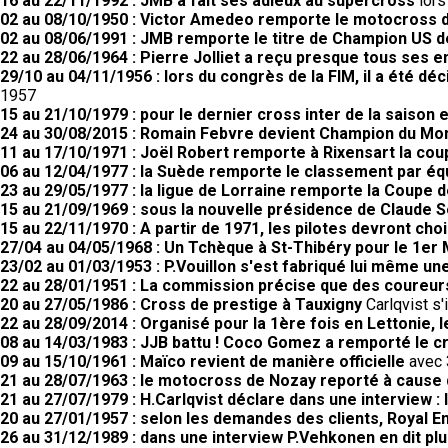
16 au 22/11/1992 : JMB a fait ses adieux au supercross
lors
02 au 08/10/1950 : Victor Amedeo remporte le motocross
02 au 08/06/1991 : JMB remporte le titre de Champion US 
22 au 28/06/1964 : Pierre Jolliet a reçu presque tous ses 
29/10 au 04/11/1956 : lors du congrès de la FIM, il a été d
1957
15 au 21/10/1979 : pour le dernier cross inter de la saison 
24 au 30/08/2015 : Romain Febvre devient Champion du M
11 au 17/10/1971 : Joël Robert remporte à Rixensart la coup
06 au 12/04/1977 : la Suède remporte le classement par éq
23 au 29/05/1977 : la ligue de Lorraine remporte la Coupe
15 au 21/09/1969 : sous la nouvelle présidence de Claude 
15 au 22/11/1970 : A partir de 1971, les pilotes devront choi
27/04 au 04/05/1968 : Un Tchèque à St-Thibéry pour le 1er 
23/02 au 01/03/1953 : P.Vouillon s'est fabriqué lui même un
22 au 28/01/1951 : La commission précise que des coureurs
20 au 27/05/1986 : Cross de prestige à Tauxigny
Carlqvist s'
22 au 28/09/2014 : Organisé pour la 1ère fois en Lettonie,
08 au 14/03/1983 : JJB battu ! Coco Gomez a remporté le cr
09 au 15/10/1961 : Maïco revient de manière officielle
avec 3
21 au 28/07/1963 : le motocross de Nozay reporté à cause
21 au 27/07/1979 : H.Carlqvist déclare dans une interview : l
20 au 27/01/1957 : selon les demandes des clients, Royal 
26 au 31/12/1989 : dans une interview P.Vehkonen en dit pl