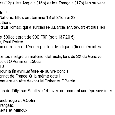
s (12p), les Anglais (16p) et les Français (17p) les suivent.
re !
tions. Elles ont terminé 18 et 21è sur 22.
others.
 d'Eli Tomac, qui a surclassé J.Barcia, M.Stewart et tous les
 500cc serait de 900 FRF (soit 137,20 €).
, Paul Poitte
on entre les différents pilotes des ligues (licenciés inters
antes malgré un matériel defraîchi, lors du SX de Genève
c et O.Perrin en 250cc
 10
 la fin avril...affaire � suivre donc !
nnat de France � la même date !
ont est en tête devant M.Fisher et E.Perrin
ss de Tilly-sur-Seulles (14) avec notamment une épreuve inter
nebridge et A.Colin
rançais.
erts et Milhoux