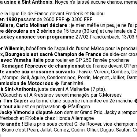
 usine à Sint Anthonis.
Noyce n'a laissé aucune chance, même a
e la ligue Ile de France devant Frederik et Guidou
 en 1980
passent de 2600 FRF � 3300 FRF
ilera, Carlo Molinari déclare :
je m'en méfie un peu, je ne l'a
se déroulera en 2 séries
de 15 tours (30 km) et une finale de 2
0, Lackey annonce son programme
27/02 Franckenbach, 13/03 Si
r Willemin,
bénéfiera de l'appui de l'usine Maïco pour la procha
oux, Bourgeois est sacré Champion de France
de side-car cros
 avec Yamaha Italie
pour rouler en GP 250 l'année prochaine
' à Romagné l'épreuve de championnat
de France devant O'Perri
ette année aux crossmen suivants :
Faivre, Voreux, Combes, De
 Mompo, Geil, Aguire, Condermines, Perrin, Meynet, Jolliet, Darm
ommission de Motocross
� l'unanimité.
 à Sint-Anthonis,
juste devant A.Malherbe (7 pts).
V.Gaouchis et A.Krestinov seront managés par G.Moiseev.
ur Tim Gajser
au terme d'une superbe remontée en 2è manche 
 tout alu
est en préparation � Pfalfingen
 Jacky Vimond a disputé son
dernier Grand Prix. Jacky a rempor
Diffenbach et F.Kobele chez Honda Allemagne
te année !
Elle a pris sous contrat G. de Roover, vice-champion 
Bruno c'est Pean, Jallat, Gomez, Guérin, Ollier, Dugas, Sauton, 
.