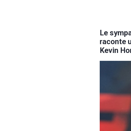
Le sympa
raconte 
Kevin H