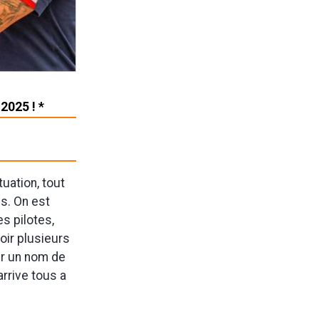
2025 ! *
uation, tout
s. On est
s pilotes,
oir plusieurs
ir un nom de
arrive tous a