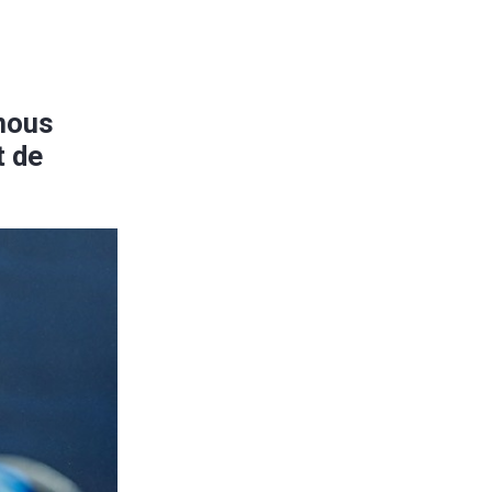
nous
t de