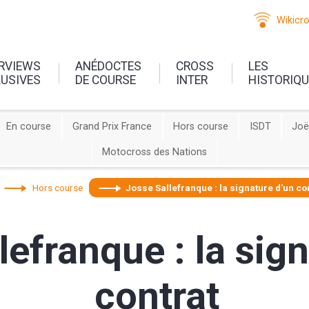
Wikicr
ERVIEWS
ANÉDOCTES
CROSS
LES
LUSIVES
DE COURSE
INTER
HISTORIQ
En course
Grand Prix France
Hors course
ISDT
Joë
Motocross des Nations
Hors course
Josse Sallefranque : la signature d'un co
lefranque : la sig
contrat