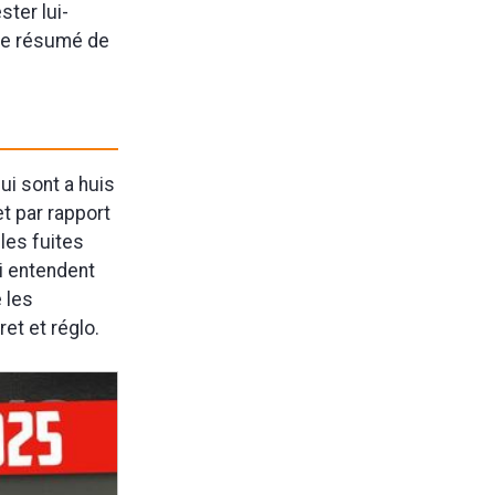
ster lui-
 le résumé de
ui sont a huis
et par rapport
 les fuites
i entendent
 les
et et réglo.