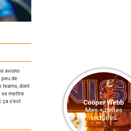
us avions
n peu de
es teams, dont
a se mettre
c ça s'est
Cooper Webb
Mes + belles
victoires