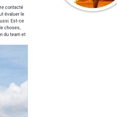
tre contacté
ut évaluer le
aussi. Est-ce
de choses,
on du team et