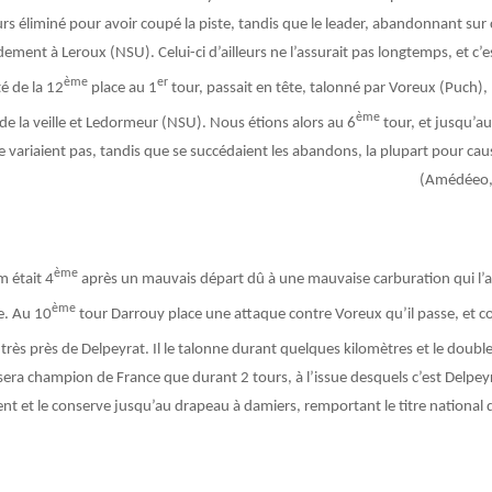
eurs éliminé pour avoir coupé la piste, tandis que le leader, abandonnant sur c
ent à Leroux (NSU). Celui-ci d’ailleurs ne l’assurait pas longtemps, et c’e
ème
er
é de la 12
place au 1
tour, passait en tête, talonné par Voreux (Puch)
ème
de la veille et Ledormeur (NSU). Nous étions alors au 6
tour, et jusqu’a
e variaient pas, tandis que se succédaient les abandons, la plupart pour c
(Amédéeo, 
ème
m était 4
après un mauvais départ dû à une mauvaise carburation qui l’av
ème
e. Au 10
tour Darrouy place une attaque contre Voreux qu’il passe, et c
ve très près de Delpeyrat. Il le talonne durant quelques kilomètres et le doubl
 sera champion de France que durant 2 tours, à l’issue desquels c’est Delpey
et le conserve jusqu’au drapeau à damiers, remportant le titre national 