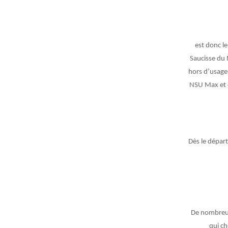
est donc le
Saucisse du 
hors d’usage
NSU Max et d
Dès le départ
De nombreuse
qui ch