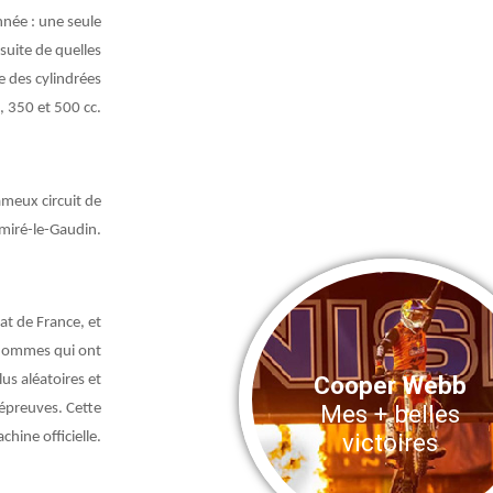
nnée : une seule
suite de quelles
 des cylindrées
 350 et 500 cc.
ameux circuit de
miré-le-Gaudin.
at de France, et
 hommes qui ont
Cooper Webb
lus aléatoires et
Mes + belles
épreuves. Cette
victoires
hine officielle.