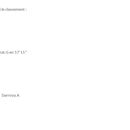
i le classement :
rat.G en 57’15”
Darrouy.A