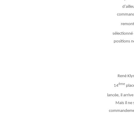
d’aill
commandem
remont
sélectionné 
positions n
René Kly
ème
14
plac
lancée, il arri
Mais il ne
commandement 