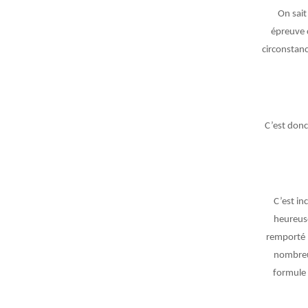
On sait
épreuve 
circonstan
C’est donc
C’est in
heureuse
remporté l
nombreux
formule 