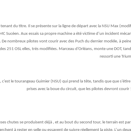
 tenant du titre. Il se présente sur la ligne de départ avec la NSU Max (modi
MC Sucéen. Aux essais sa propre machine a été victime d’un incident mécan
. De nombreux pilotes vont courir avec des Puch du dernier modèle, à pein
es 251 OSL elles, très modifiées. Marceau d’Orléans, monte une DOT, tan
ressorti une Trium
, c’est le tourangeau Guimier (NSU) qui prend la tête, tandis que que s’étir
prises avec la boue du circuit, que les pilotes devront courir 
s chutes se produisent déjà , et au bout du second tour, le terrain est pa
erchent à rester en selle ou essayent de suivre réellement la piste. L’un de