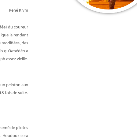
René Klym
fiée) du coureur
ique la rendant
e modifiées, des
dis qu’Amédéo a
ph assez vieille.
e un peloton aux
18 fois de suite.
rsemé de pilotes
ux, Houdoux sera