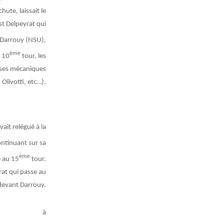
hute, laissait le
st Delpeyrat qui
, Darrouy (NSU),
ème
u 10
tour, les
auses mécaniques
Olivotti, etc…).
ait relégué à la
ontinuant sur sa
ème
e au 15
tour.
rat qui passe au
devant Darrouy.
à