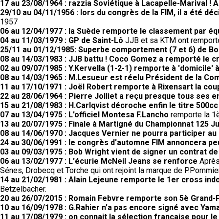
17 au 23/08/1964 : razzia Soviétique à Lacapelle-Marival !
29/10 au 04/11/1956 : lors du congrès de la FIM, il a été d
1957
06 au 12/04/1977 : la Suède remporte le classement par éq
04 au 11/03/1979 : GP de Saint-Lô
JJB et sa KTM ont remporté 
25/11 au 01/12/1985: Superbe comportement (7 et 6) de Bo
08 au 14/03/1983 : JJB battu ! Coco Gomez a remporté le cr
02 au 09/07/1985 : Y.Kervella (1-2-1) remporte à 'domicile
08 au 14/03/1965 : M.Lesueur est réelu Président de la C
11 au 17/10/1971 : Joël Robert remporte à Rixensart la coup
22 au 28/06/1964 : Pierre Jolliet a reçu presque tous ses 
15 au 21/08/1983 : H.Carlqvist décroche enfin le titre 500cc
07 au 13/04/1975 : L'officiel Montesa F.Lancho
remporte la 1è
13 au 20/07/1975 : Finale à Martigné du Championnat 125 Ju
08 au 14/06/1970 : Jacques Vernier ne pourra participer au 
24 au 30/06/1991 : le congrès d'automne FIM annoncera peut
03 au 09/03/1975 : Bob Wright vient de signer un contrat d
06 au 13/02/1977 : L'écurie McNeil Jeans se renforce
Après 
Sénes, Drobecq et Torche qui ont rejoint la marque de P.Pommier
14 au 21/02/1981 : Alain Lejeune remporte le 1er cross ind
Betzelbacher.
20 au 26/07/2015 : Romain Febvre remporte son 5è Grand-Pr
10 au 16/09/1978 : G.Rahier n'a pas encore signé avec Yam
11 au 17/08/1979 : on connait la sélection française pour l