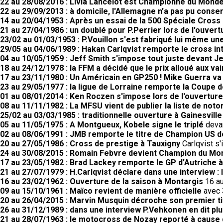
22 au 28/08/2016 : Livia Lancelot est Championne du Monde
22 au 29/09/2013 : à domicile, l'Allemagne n'a pas pu conser
14 au 20/04/1953 : Après un essai de la 500 Spéciale Cross G
21 au 27/04/1986 : un doublé pour P.Perrier lors de l'ouvert
23/02 au 01/03/1953 : P.Vouillon s'est fabriqué lui même un
29/05 au 04/06/1989 : Hakan Carlqvist remporte le cross in
04 au 10/05/1959 : Jeff Smith s'impose tout juste devant Je
18 au 24/12/1978 : la FFM a décidé que le prix alloué aux
17 au 23/11/1980 : Un Américain en GP250 ! Mike Guerra va
23 au 29/05/1977 : la ligue de Lorraine remporte la Coupe
01 au 08/01/2014 : Ken Roczen s'impose lors de l'ouvertu
08 au 11/11/1982 : La MFSU vient de publier la liste de noto
25/02 au 03/03/1985 : traditionnelle ouverture à Gainesville
05 au 11/05/1975 : A Montgueux, Kobele signe le triplé
devan
02 au 08/06/1991 : JMB remporte le titre de Champion US 
20 au 27/05/1986 : Cross de prestige à Tauxigny
Carlqvist s'
24 au 30/08/2015 : Romain Febvre devient Champion du M
17 au 23/05/1982 : Brad Lackey remporte le GP d'Autriche à
21 au 27/07/1979 : H.Carlqvist déclare dans une interview : l
16 au 23/02/1962 : Ouverture de la saison à Montargis
16 au
09 au 15/10/1961 : Maïco revient de manière officielle
avec 3
20 au 26/04/2015 : Marvin Musquin décroche son premier tit
26 au 31/12/1989 : dans une interview P.Vehkonen en dit pl
21 au 28/07/1963 : le motocross de Nozay reporté à cause