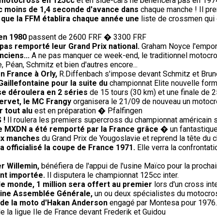
le motocross en 125cc
et en side-cars ne bénéficera pas en 19
ec moins de 1,4 seconde d'avance dans
chaque manche ! Il pren
e que la FFM établira chaque année une
liste de crossmen qui 
 en 1980
passent de 2600 FRF � 3300 FRF
 pas remporté leur Grand Prix national.
Graham Noyce l'emporte
nciens...
A ne pas manquer ce week-end, le traditionnel motocro
 Péan, Schmitz et bien d'autres encore...
en France à Orly,
R.Diffenbach s'impose devant Schmitz et Brun
Gaillefontaine pour la suite du
championnat Elite nouvelle form
se déroulera en 2 séries
de 15 tours (30 km) et une finale de 2
Servet, le MC Frangy
organisera le 21/09 de nouveau un motocros
 tout alu
est en préparation � Pfalfingen
 !
Il roulera les premiers supercross du championnat américain 
 le MXDN a été remporté par la France grâce
� un fantastique 
eux manches
du Grand Prix de Yougoslavie et reprend la tête du 
 officialisé la coupe de France 1971.
Elle verra la confrontati
r Willemin,
bénéfiera de l'appui de l'usine Maïco pour la procha
ent importée.
Il disputera le championnat 125cc inter.
le monde, 1 million sera offert au premier
lors d'un cross in
haine Assemblée Générale,
un ou deux spécialistes du motocros
t de la moto d'Hakan Anderson
engagé par Montesa pour 1976.
e la ligue Ile de France devant Frederik et Guidou