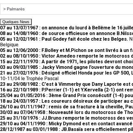
Quelques News
07 au 13/07/1967 : on annonce du lourd à Bellême le 16 juill
08 au 14/08/1960 : de source officieuse on annonce B.Nilss
05 au 12/02/1961 : Paul Godey fait école chez les Belges.
N
Belgique.
05 au 12/06/2000 : F.Bolley et M.Pichon se sont livrés à un 
02 au 08/10/1950 : Victor Amedeo remporte le motocross
15 au 22/11/1970 : A partir de 1971, les pilotes devront choi
03 au 09/03/1985 : Jacky Vimond gagne l'ouverture du mond
21 au 27/02/1976 : Désigné officiel Honda pour les GP 50
10-11/04 le Trophée Pascal
23 au 29/08/1982 : C'est à Vimmerby que Dany Laporte est
16 au 22/10/1989 : P.Perrier (1-1) et Y.Kervella (2-1) ont 
25/04 au 01/05/2016 : 3ème Grand Prix consécutif (1-4) po
18 au 24/03/1957 : Les coureurs désireux de participer au 
26/10 au 01/11/1947 : remis de sa fracture à la cheville, Pau
30/03 au 07/04/1958 : Nouveauté lors du motocross de Th
25 au 31/10/1976 : JJ.Bruno remporte le motocross des v
29/10 au 04/11/1990 : Micky Dymond est en contact avancé
28/12/1987 au 03/01/1988 : JB.Basaïa sera officiellement pi