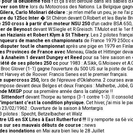
 pour la deuxième fois !
Et ça s'est déroulé dans les sables d'
ver son titre
lors du Motocross des Nations. La Belgique gagne 
ilera, Carlo Molinari déclare :
je m'en méfie un peu, je ne l'a
ure du 125cc Inter
� St Chéron devant O.Robert et les Bayle Br
e 250 cross à partir d'un moteur NSU 250
d'un cadre BSA 650,
ter de Beynost
devant W.Siegle et R.Greisch. T.Mulot est le 1er f
an Hazianis et Robert Klym à St Thibery.
Les 2 pilotes frança
 vainqueurs de manche en championnats
de France 1979 250cc et
 disputer tout le championnat
après une pige en 1979 en Finla
 des Provinces de France avec
Meneau, Glada et Hittinger deva
re à Anaheim 1 devant Dungey et Reed
pour sa 1ère saison en 
riété de ses pilotes 250 cc
pour 1983 : A.Sikk, G.Moiseev et A.
Broc Glover (1-1) gagne l'ouverture du 500 US sur la piste de Gat
t Harvey et de Roover. Francis Senes est le premier français.
de supercross 250,
lors de l'épreuve d'Oklahoma. 2 courses avant
impose devant deux Belges et deux Français : Malherbe, Jobé, G
onde MXGP
pour sa première année dans la catégorie !!
 Sittendorf
devant Thorpe au temps (3-1 contre 1-3). Il consoli
'important c'est la condition physique.
Cet hiver, j'ai mis le p
 23/02/1962 : Ouverture de la saison à Montargis
 pilotes : Specht, Betzelbacher et Walz
re US en SX Lites à East Rutherford !!!
Il y remporte sa 6è vi
us sur ses mauvais débuts de course :
news
 des inondations
en Mai aura bien lieu le 28 Juillet