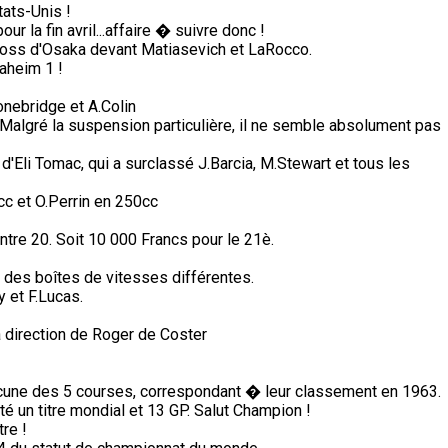
tats-Unis !
 la fin avril...affaire � suivre donc !
cross d'Osaka devant Matiasevich et LaRocco.
aheim 1 !
nebridge et A.Colin
Malgré la suspension particulière, il ne semble absolument pas
 d'Eli Tomac, qui a surclassé J.Barcia, M.Stewart et tous les
c et O.Perrin en 250cc
ntre 20. Soit 10 000 Francs pour le 21è.
des boîtes de vitesses différentes.
 et F.Lucas.
a direction de Roger de Coster
une des 5 courses, correspondant � leur classement en 1963.
té un titre mondial et 13 GP. Salut Champion !
re !