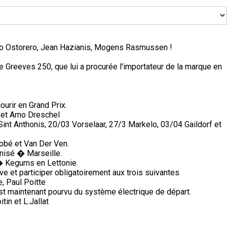
lio Ostorero, Jean Hazianis, Mogens Rasmussen !
e Greeves 250, que lui a procurée l'importateur de la marque en
ourir en Grand Prix.
et Arno Dreschel
nt Anthonis, 20/03 Vorselaar, 27/3 Markelo, 03/04 Gaildorf et
obé et Van Der Ven.
nisé � Marseille.
� Kegums en Lettonie.
e et participer obligatoirement aux trois suivantes
, Paul Poitte
n est maintenant pourvu du système électrique de départ.
in et L.Jallat