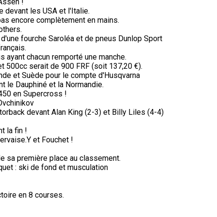
Assen !
devant les USA et l'Italie.
i pas encore complètement en mains.
others.
 d'une fourche Saroléa et de pneus Dunlop Sport
rançais.
is ayant chacun remporté une manche.
 500cc serait de 900 FRF (soit 137,20 €).
nde et Suède pour le compte d'Husqvarna
nt le Dauphiné et la Normandie.
450 en Supercross !
Ovchinikov
orback devant Alan King (2-3) et Billy Liles (4-4)
 la fin !
ervaise.Y et Fouchet !
de sa première place au classement.
aquet : ski de fond et musculation
ctoire en 8 courses.