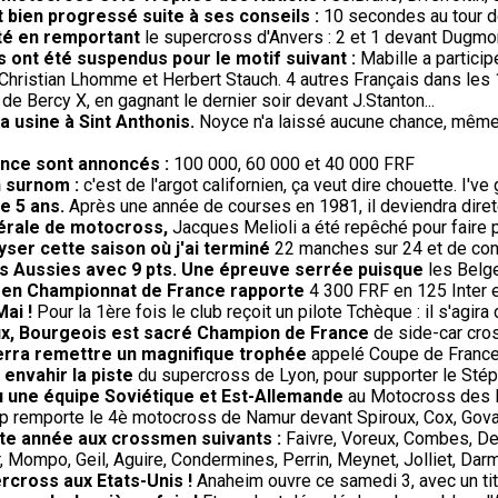
 bien progressé suite à ses conseils :
10 secondes au tour 
té en remportant
le supercross d'Anvers : 2 et 1 devant Dugmor
 ont été suspendus pour le motif suivant :
Mabille a partici
Christian Lhomme et Herbert Stauch. 4 autres Français dans les
 de Bercy X, en gagnant le dernier soir devant J.Stanton...
 usine à Sint Anthonis.
Noyce n'a laissé aucune chance, même a
rance sont annoncés :
100 000, 60 000 et 40 000 FRF
n surnom :
c'est de l'argot californien, ça veut dire chouette. I've 
de 5 ans.
Après une année de courses en 1981, il deviendra direte
dérale de motocross,
Jacques Melioli a été repêché pour faire 
lyser cette saison où j'ai terminé
22 manches sur 24 et de con
s Aussies avec 9 pts. Une épreuve serrée puisque
les Belge
) en Championnat de France rapporte
4 300 FRF en 125 Inter 
Mai !
Pour la 1ère fois le club reçoit un pilote Tchèque : il s'agir
oux, Bourgeois est sacré Champion de France
de side-car cros
verra remettre un magnifique trophée
appelé Coupe de France r
à envahir la piste
du supercross de Lyon, pour supporter le Stéph
 vu une équipe Soviétique et Est-Allemande
au Motocross des Na
p remporte le 4è motocross de Namur devant Spiroux, Cox, Gova
ette année aux crossmen suivants :
Faivre, Voreux, Combes, De
 Mompo, Geil, Aguire, Condermines, Perrin, Meynet, Jolliet, Darm
rcross aux Etats-Unis !
Anaheim ouvre ce samedi 3, avec un titr