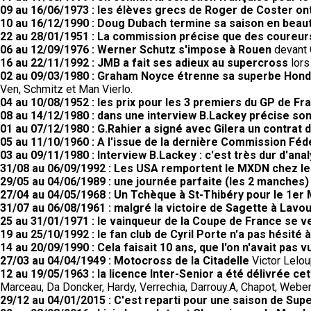
09 au 16/06/1973 : les élèves grecs de Roger de Coster ont
10 au 16/12/1990 : Doug Dubach termine sa saison en beau
22 au 28/01/1951 : La commission précise que des coureurs
06 au 12/09/1976 : Werner Schutz s'impose à Rouen
devant 
16 au 22/11/1992 : JMB a fait ses adieux au supercross
lors
02 au 09/03/1980 : Graham Noyce étrenne sa superbe Honda
Ven, Schmitz et Man Vierlo.
04 au 10/08/1952 : les prix pour les 3 premiers du GP de F
08 au 14/12/1980 : dans une interview B.Lackey précise so
01 au 07/12/1980 : G.Rahier a signé avec Gilera un contrat 
05 au 11/10/1960 : A l'issue de la dernière Commission Fé
03 au 09/11/1980 : Interview B.Lackey : c'est très dur d'ana
31/08 au 06/09/1992 : Les USA remportent le MXDN chez le
29/05 au 04/06/1989 : une journée parfaite (les 2 manches
27/04 au 04/05/1968 : Un Tchèque à St-Thibéry pour le 1er 
31/07 au 06/08/1961 : malgré la victoire de Sagette à Lav
25 au 31/01/1971 : le vainqueur de la Coupe de France se 
19 au 25/10/1992 : le fan club de Cyril Porte n'a pas hésité 
14 au 20/09/1990 : Cela faisait 10 ans, que l'on n'avait pas
27/03 au 04/04/1949 : Motocross de la Citadelle
Victor Lelou
12 au 19/05/1963 : la licence Inter-Senior a été délivrée c
Marceau, Da Doncker, Hardy, Verrechia, Darrouy.A, Chapot, Weber,
29/12 au 04/01/2015 : C'est reparti pour une saison de Supe