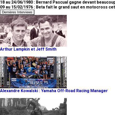
18 au 24/06/1980 : Bernard Pascual gagne devant beaucoup
09 au 15/02/1976 : Beta fait le grand saut en motocross cet
Dernières Interviews
Arthur Lampkin et Jeff Smith
Alexandre Kowalski : Yamaha Off-Road Racing Manager