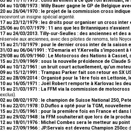
05 au 11/11/1973 : contrairement à ce que l'on attendait, 
04 au 10/08/1973 : Willy Bauer gagne le GP de Belgique av
20 au 26/04/1970 : le projet de la commission cross indiqu
recevront un insigne spécial argenté.
17 au 23/12/1979 : les droits pour organiser un cross inter
25/06 au 01/07/1979 : 11 ans que les Britanniques n'avaient
17 au 24/03/2013. Tilly-sur-Seulles : des anciennes et des a
réservée aux anciennes, avec des pilotes de renoms, tels Noyce,
15 au 21/10/1979 : pour le dernier cross inter de la saison 
31/03 au 06/04/1991 : Y.Demaria et Y.Kervella s'imposent à 
29/08 au 05/09/1960 : Le Motocross des Nations à Cassel, 
15 au 21/09/1969 : sous la nouvelle présidence de Claude 
04 au 10/12/1961 : un bruit court actuellement, qu'un moteur
09 au 15/12/1991 : Trampas Parker fait son retour en SX US
22 au 28/09/2014 : Organisé pour la 1ère fois en Lettonie,
10 au 16/05/1971 : Joël Robert remporte à Karlovac les d
15 au 21/03/1971 : La FFM via la commission de motocross a
exclus).
02 au 08/02/1970 : le champion de Suisse National 250, Pete
16 au 22/01/1978 : D.Duflos a opté pour la TGM, nouvellem
15 au 21/05/1961 : pour la première fois en France et dans 
23 au 29/02/1948 : la FFM souhaiterait que lors de la proc
12 au 18/01/1976 : Michel Combes sera le metteur au poin
21 au 27/09/1966 : JP.Servais est devenu Champion 250cc
d