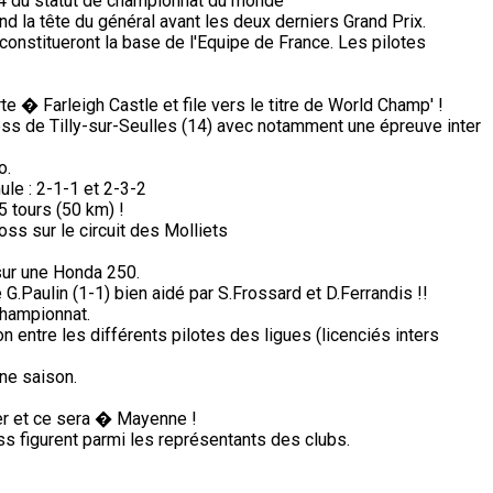
74 du statut de championnat du monde
d la tête du général avant les deux derniers Grand Prix.
constitueront la base de l'Equipe de France. Les pilotes
 � Farleigh Castle et file vers le titre de World Champ' !
ss de Tilly-sur-Seulles (14) avec notamment une épreuve inter
o.
ule : 2-1-1 et 2-3-2
5 tours (50 km) !
s sur le circuit des Molliets
sur une Honda 250.
G.Paulin (1-1) bien aidé par S.Frossard et D.Ferrandis !!
championnat.
on entre les différents pilotes des ligues (licenciés inters
ine saison.
ter et ce sera � Mayenne !
s figurent parmi les représentants des clubs.