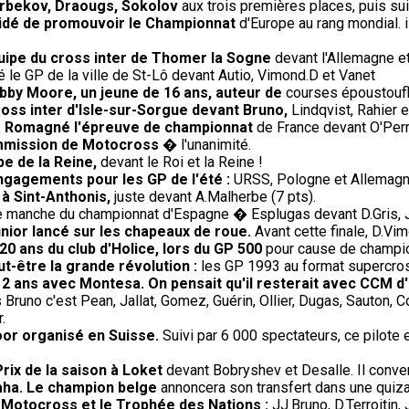
 Arbekov, Draougs, Sokolov
aux trois premières places, puis sui
écidé de promouvoir le Championnat
d'Europe au rang mondial. 
uipe du cross inter de Thomer la Sogne
devant l'Allemagne et
le GP de la ville de St-Lô devant Autio, Vimond.D et Vanet
bby Moore, un jeune de 16 ans, auteur de
courses époustoufl
oss inter d'Isle-sur-Sorgue devant Bruno,
Lindqvist, Rahier 
' à Romagné l'épreuve de championnat
de France devant O'Perri
ommission de Motocross
� l'unanimité.
e de la Reine,
devant le Roi et la Reine !
engagements pour les GP de l'été :
URSS, Pologne et Allemagne 
 à Sint-Anthonis,
juste devant A.Malherbe (7 pts).
 manche du championnat d'Espagne � Esplugas devant D.Gris, J.
nior lancé sur les chapeaux de roue.
Avant cette finale, D.Vim
20 ans du club d'Holice, lors du GP 500
pour cause de champio
-être la grande révolution :
les GP 1993 au format supercros
e 2 ans avec Montesa. On pensait qu'il resterait avec CCM d
Bruno c'est Pean, Jallat, Gomez, Guérin, Ollier, Dugas, Sauton, 
.
oor organisé en Suisse.
Suivi par 6 000 spectateurs, ce pilote
ix de la saison à Loket
devant Bobryshev et Desalle. Il conver
aha. Le champion belge
annoncera son transfert dans une quiza
e Motocross et le Trophée des Nations :
JJ.Bruno, D.Terroitin