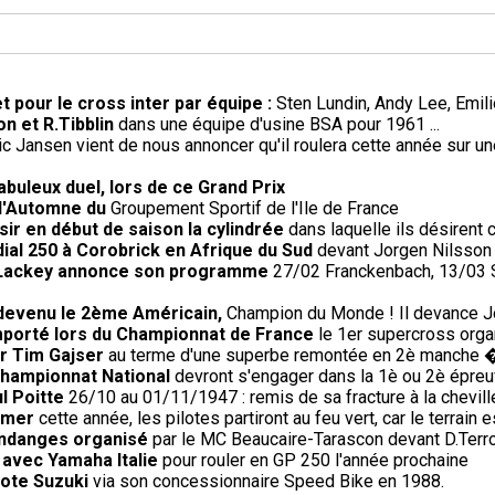
et pour le cross inter par équipe :
Sten Lundin, Andy Lee, Emi
on et R.Tibblin
dans une équipe d'usine BSA pour 1961 ...
ic Jansen vient de nous annoncer qu'il roulera cette année sur un
fabuleux duel, lors de ce Grand Prix
 d'Automne du
Groupement Sportif de l'Ile de France
sir en début de saison la cylindrée
dans laquelle ils désirent c
ial 250 à Corobrick en Afrique du Sud
devant Jorgen Nilsson 
0, Lackey annonce son programme
27/02 Franckenbach, 13/03 Si
 devenu le 2ème Américain,
Champion du Monde ! Il devance J
remporté lors du Championnat de France
le 1er supercross orga
ur Tim Gajser
au terme d'une superbe remontée en 2è manche 
championnat National
devront s'engager dans la 1è ou 2è épreuv
l Poitte
26/10 au 01/11/1947 : remis de sa fracture à la cheville
omer
cette année, les pilotes partiront au feu vert, car le terrai
endanges organisé
par le MC Beaucaire-Tarascon devant D.Terroit
 avec Yamaha Italie
pour rouler en GP 250 l'année prochaine
lote Suzuki
via son concessionnaire Speed Bike en 1988.