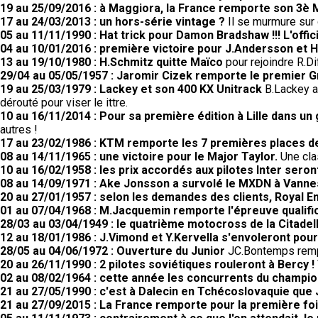
19 au 25/09/2016 : à Maggiora, la France remporte son 3è 
17 au 24/03/2013 : un hors-série vintage ?
Il se murmure sur c
05 au 11/11/1990 : Hat trick pour Damon Bradshaw !!! L'off
04 au 10/01/2016 : première victoire pour J.Andersson et 
13 au 19/10/1980 : H.Schmitz quitte Maïco
pour rejoindre R.
29/04 au 05/05/1957 : Jaromir Cizek remporte le premier G
19 au 25/03/1979 : Lackey et son 400 KX Unitrack
B.Lackey a 
dérouté pour viser le ittre.
10 au 16/11/2014 : Pour sa première édition à Lille dans un
autres !
17 au 23/02/1986 : KTM remporte les 7 premières places 
08 au 14/11/1965 : une victoire pour le Major Taylor.
Une cla
10 au 16/02/1958 : les prix accordés aux pilotes Inter seron
08 au 14/09/1971 : Ake Jonsson a survolé le MXDN à Vanne
20 au 27/01/1957 : selon les demandes des clients, Royal 
01 au 07/04/1968 : M.Jacquemin remporte l'épreuve qualifi
28/03 au 03/04/1949 : le quatrième motocross de la Citadell
12 au 18/01/1986 : J.Vimond et Y.Kervella s'envoleront pour 
28/05 au 04/06/1972 : Ouverture du Junior
JC.Bontemps rempo
20 au 26/11/1990 : 2 pilotes soviétiques rouleront à Bercy !
02 au 08/02/1964 : cette année les concurrents du champio
21 au 27/05/1990 : c'est à Dalecin en Tchécoslovaquie que
21 au 27/09/2015 : La France remporte pour la première fo