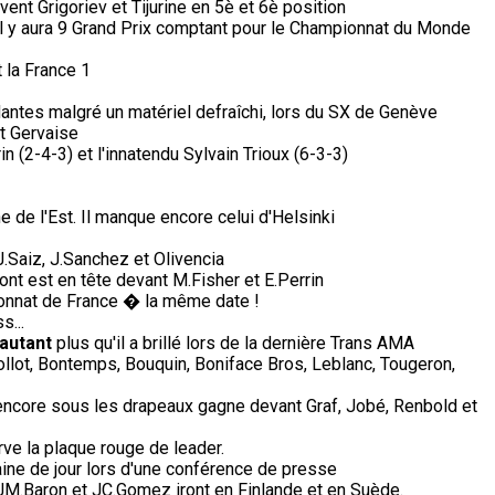
vent Grigoriev et Tijurine en 5è et 6è position
il y aura 9 Grand Prix comptant pour le Championnat du Monde
 la France 1
antes malgré un matériel defraîchi, lors du SX de Genève
et Gervaise
n (2-4-3) et l'innatendu Sylvain Trioux (6-3-3)
de l'Est. Il manque encore celui d'Helsinki
Saiz, J.Sanchez et Olivencia
ont est en tête devant M.Fisher et E.Perrin
nnat de France � la même date !
s...
'autant
plus qu'il a brillé lors de la dernière Trans AMA
Collot, Bontemps, Bouquin, Boniface Bros, Leblanc, Tougeron,
 encore sous les drapeaux gagne devant Graf, Jobé, Renbold et
ve la plaque rouge de leader.
ine de jour lors d'une conférence de presse
, JM.Baron et JC.Gomez iront en Finlande et en Suède.