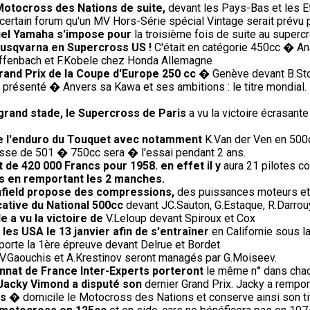
Motocross des Nations de suite,
devant les Pays-Bas et les E
ertain forum qu'un MV Hors-Série spécial Vintage serait prévu pour
iciel Yamaha s'impose pour
la troisième fois de suite au super
Husqvarna en Supercross US !
C'était en catégorie 450cc � An
Diffenbach et F.Kobele chez Honda Allemagne
rand Prix de la Coupe d'Europe 250 cc
� Genève devant B.Sto
présenté � Anvers sa Kawa et ses ambitions : le titre mondial. 
 grand stade, le Supercross de Paris
a vu la victoire écrasante
de l'enduro du Touquet avec notamment
K.Van der Ven en 500c
sse de 501 � 750cc sera � l'essai pendant 2 ans.
t de 420 000 Francs pour 1958. en effet il y
aura 21 pilotes co
s en remportant les 2 manches.
Enfield propose des compressions,
des puissances moteurs et 
cative du National 500cc
devant JC.Sauton, G.Estaque, R.Darrouy
e a vu la victoire de
V.Leloup devant Spiroux et Cox
les USA le 13 janvier afin de s'entraîner
en Californie sous l
rte la 1ère épreuve devant Delrue et Bordet
V.Gaouchis et A.Krestinov seront managés par G.Moiseev.
nnat de France Inter-Experts porteront
le même n° dans chac
 Jacky Vimond a disputé son
dernier Grand Prix. Jacky a rempor
is
� domicile le Motocross des Nations et conserve ainsi son tit