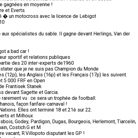
de gagnées en moyenne !
e et Everts.
pé � un motocross avec la licence de Lebigot
 10
ux spécialistes du sable. Il gagne devant Herlings, Van der
got a bad car !
ur sportif et relations publiques
partie des 20 inter-experts de1960
stater que je ne suis pas Champion du Monde
s (12p), les Anglais (16p) et les Français (17p) les suivent.
et 5 000 FRF en Open
a de Frantisek Stanek
s devant Sagette et Garcia.
arement vu : ce sera un trophée de football.
anois, façon fanfare-carnaval !
tions. Elles ont terminé 18 et 21è sur 22.
erts et Milhoux
sbois, Godey, Pardigon, Dugas, Bourgeois, Herlemont, Tiarcelin,
ain, Costich.G et M
e vacant, R.Villopoto disputant les GP !