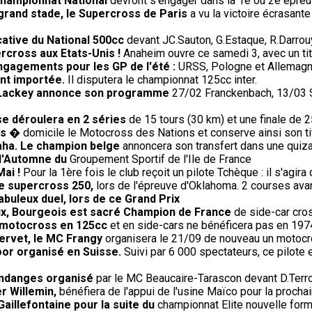
championnat National
devront s'engager dans la 1è ou 2è épreuv
 grand stade, le Supercross de Paris
a vu la victoire écrasante
cative du National 500cc
devant JC.Sauton, G.Estaque, R.Darrouy
rcross aux Etats-Unis !
Anaheim ouvre ce samedi 3, avec un titr
engagements pour les GP de l'été :
URSS, Pologne et Allemagne 
ent importée.
Il disputera le championnat 125cc inter.
0, Lackey annonce son programme
27/02 Franckenbach, 13/03 Si
se déroulera en 2 séries
de 15 tours (30 km) et une finale de 2
is
� domicile le Motocross des Nations et conserve ainsi son tit
aha. Le champion belge
annoncera son transfert dans une quiza
 d'Automne du
Groupement Sportif de l'Ile de France
Mai !
Pour la 1ère fois le club reçoit un pilote Tchèque : il s'agir
de supercross 250,
lors de l'épreuve d'Oklahoma. 2 courses avant
fabuleux duel, lors de ce Grand Prix
oux, Bourgeois est sacré Champion de France
de side-car cros
le motocross en 125cc
et en side-cars ne bénéficera pas en 19
Servet, le MC Frangy
organisera le 21/09 de nouveau un motocros
oor organisé en Suisse.
Suivi par 6 000 spectateurs, ce pilote
endanges organisé
par le MC Beaucaire-Tarascon devant D.Terroit
r Willemin,
bénéfiera de l'appui de l'usine Maïco pour la procha
Gaillefontaine pour la suite du
championnat Elite nouvelle form