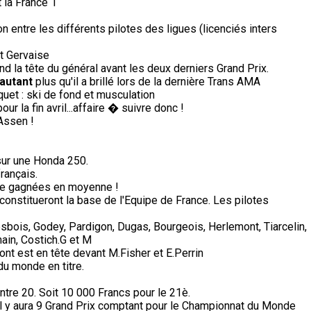
 la France 1
on entre les différents pilotes des ligues (licenciés inters
et Gervaise
d la tête du général avant les deux derniers Grand Prix.
'autant
plus qu'il a brillé lors de la dernière Trans AMA
aquet : ski de fond et musculation
 la fin avril...affaire � suivre donc !
Assen !
sur une Honda 250.
rançais.
de gagnées en moyenne !
constitueront la base de l'Equipe de France. Les pilotes
sbois, Godey, Pardigon, Dugas, Bourgeois, Herlemont, Tiarcelin,
ain, Costich.G et M
ont est en tête devant M.Fisher et E.Perrin
du monde en titre.
ntre 20. Soit 10 000 Francs pour le 21è.
il y aura 9 Grand Prix comptant pour le Championnat du Monde