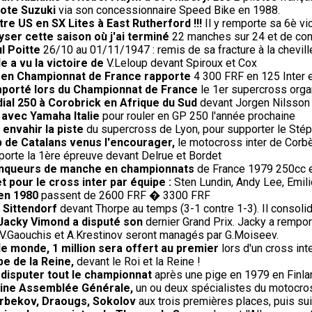
lote Suzuki
via son concessionnaire Speed Bike en 1988.
re US en SX Lites à East Rutherford !!!
Il y remporte sa 6è vi
lyser cette saison où j'ai terminé
22 manches sur 24 et de con
l Poitte
26/10 au 01/11/1947 : remis de sa fracture à la cheville
e a vu la victoire de
V.Leloup devant Spiroux et Cox
) en Championnat de France rapporte
4 300 FRF en 125 Inter 
remporté lors du Championnat de France
le 1er supercross orga
ial 250 à Corobrick en Afrique du Sud
devant Jorgen Nilsson 
 avec Yamaha Italie
pour rouler en GP 250 l'année prochaine
à envahir la piste
du supercross de Lyon, pour supporter le Stéph
 de Catalans venus l'encourager,
le motocross inter de Corb
rte la 1ère épreuve devant Delrue et Bordet
 vainqueurs de manche en championnats
de France 1979 250cc et
et pour le cross inter par équipe :
Sten Lundin, Andy Lee, Emi
 en 1980
passent de 2600 FRF � 3300 FRF
 Sittendorf
devant Thorpe au temps (3-1 contre 1-3). Il consoli
 Jacky Vimond a disputé son
dernier Grand Prix. Jacky a rempor
V.Gaouchis et A.Krestinov seront managés par G.Moiseev.
le monde, 1 million sera offert au premier
lors d'un cross in
e de la Reine,
devant le Roi et la Reine !
 disputer tout le championnat
après une pige en 1979 en Finla
haine Assemblée Générale,
un ou deux spécialistes du motocros
 Arbekov, Draougs, Sokolov
aux trois premières places, puis sui