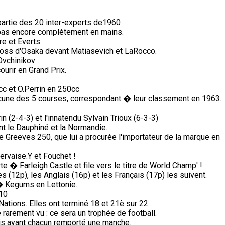
partie des 20 inter-experts de1960
i pas encore complètement en mains.
e et Everts.
cross d'Osaka devant Matiasevich et LaRocco.
Ovchinikov
ourir en Grand Prix.
c et O.Perrin en 250cc
une des 5 courses, correspondant � leur classement en 1963.
n (2-4-3) et l'innatendu Sylvain Trioux (6-3-3)
nt le Dauphiné et la Normandie.
e Greeves 250, que lui a procurée l'importateur de la marque en
ervaise.Y et Fouchet !
 � Farleigh Castle et file vers le titre de World Champ' !
s (12p), les Anglais (16p) et les Français (17p) les suivent.
� Kegums en Lettonie.
 10
tions. Elles ont terminé 18 et 21è sur 22.
arement vu : ce sera un trophée de football.
is ayant chacun remporté une manche.