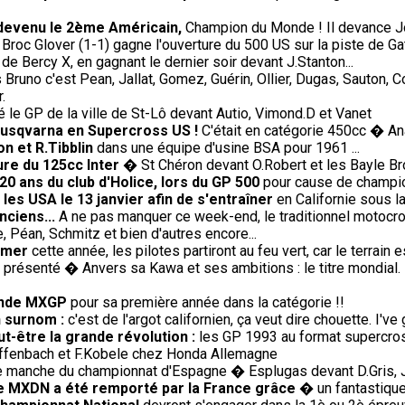
 devenu le 2ème Américain,
Champion du Monde ! Il devance J
Broc Glover (1-1) gagne l'ouverture du 500 US sur la piste de Gat
 de Bercy X, en gagnant le dernier soir devant J.Stanton...
Bruno c'est Pean, Jallat, Gomez, Guérin, Ollier, Dugas, Sauton, 
.
le GP de la ville de St-Lô devant Autio, Vimond.D et Vanet
Husqvarna en Supercross US !
C'était en catégorie 450cc � An
on et R.Tibblin
dans une équipe d'usine BSA pour 1961 ...
ure du 125cc Inter
� St Chéron devant O.Robert et les Bayle Br
20 ans du club d'Holice, lors du GP 500
pour cause de champio
les USA le 13 janvier afin de s'entraîner
en Californie sous l
nciens...
A ne pas manquer ce week-end, le traditionnel motocro
 Péan, Schmitz et bien d'autres encore...
omer
cette année, les pilotes partiront au feu vert, car le terrai
présenté � Anvers sa Kawa et ses ambitions : le titre mondial. 
onde MXGP
pour sa première année dans la catégorie !!
n surnom :
c'est de l'argot californien, ça veut dire chouette. I've 
-être la grande révolution :
les GP 1993 au format supercros
Diffenbach et F.Kobele chez Honda Allemagne
 manche du championnat d'Espagne � Esplugas devant D.Gris, J.
 le MXDN a été remporté par la France grâce
� un fantastique 