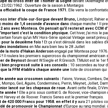
uipe du cross inter de Thomer la Sogne
devant l'Allemagne et
 23/02/1962 : Ouverture de la saison à Montargis
 officialisé la coupe de France 1971.
Elle verra la confrontati
oss inter d'Isle-sur-Sorgue devant Bruno,
Lindqvist, Rahier 
ec moins de 1,4 seconde d'avance dans
chaque manche ! Il pren
e 2 ans avec Montesa. On pensait qu'il resterait avec CCM d
'important c'est la condition physique.
Cet hiver, j'ai mis le p
ertain forum qu'un MV Hors-Série spécial Vintage serait prévu pour
 pour la deuxième fois !
Et ça s'est déroulé dans les sables d'
 des inondations
en Mai aura bien lieu le 28 Juillet
t de la moto d'Hakan Anderson
engagé par Montesa pour 1976.
 !
Il roulera les premiers supercross du championnat américain 
ter de Beynost
devant W.Siegle et R.Greisch. T.Mulot est le 1er f
 bien progressé suite à ses conseils :
10 secondes au tour 
e que la FFM établira chaque année une
liste de crossmen qui 
ette année aux crossmen suivants :
Faivre, Voreux, Combes, De
 Mompo, Geil, Aguire, Condermines, Perrin, Meynet, Jolliet, Darm
nior lancé sur les chapeaux de roue.
Avant cette finale, D.Vim
te année !
Elle a pris sous contrat G. de Roover, vice-champion 
t Harvey et de Roover. Francis Senes est le premier français.
t de 420 000 Francs pour 1958. en effet il y
aura 21 pilotes co
écidé de promouvoir le Championnat
d'Europe au rang mondial. 