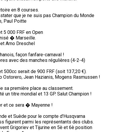
ctoire en 8 courses.
stater que je ne suis pas Champion du Monde
, Paul Poitte
et 5 000 FRF en Open
nisé � Marseille.
et Arno Dreschel
anois, façon fanfare-carnaval !
ères avec des manches régulières (4-2-4)
 500cc serait de 900 FRF (soit 137,20 €).
lio Ostorero, Jean Hazianis, Mogens Rasmussen !
de sa première place au classement.
té un titre mondial et 13 GP. Salut Champion !
ter et ce sera � Mayenne !
nde et Suède pour le compte d'Husqvarna
s figurent parmi les représentants des clubs.
vent Grigoriev et Tijurine en 5è et 6è position