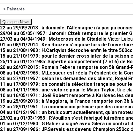
Quelques News
22 au 29/09/2013 : à domicile, l'Allemagne n'a pas pu conser
29/04 au 05/05/1957 : Jaromir Cizek remporte le premier G
27/03 au 04/04/1949 : Motocross de la Citadelle
Victor Lelou
01 au 08/01/2014 : Ken Roczen s'impose lors de l'ouvertu
15 au 21/08/1983 : H.Carlqvist décroche enfin le titre 500cc
15 au 21/10/1979 : pour le dernier cross inter de la saison 
25/11 au 01/12/1985: Superbe comportement (7 et 6) de Bo
20 au 26/07/2015 : Romain Febvre remporte son 5è Grand-Pr
08 au 14/03/1965 : M.Lesueur est réelu Président de la C
20 au 27/01/1957 : selon les demandes des clients, Royal 
11 au 17/08/1979 : on connait la sélection française pour l
08 au 14/11/1965 : une victoire pour le Major Taylor.
Une cla
10 au 16/05/1971 : Joël Robert remporte à Karlovac les d
19 au 25/09/2016 : à Maggiora, la France remporte son 3è 
22 au 28/01/1951 : La commission précise que des coureurs
04 au 10/12/1961 : un bruit court actuellement, qu'un moteur
23/02 au 01/03/1953 : P.Vouillon s'est fabriqué lui même un
01 au 07/12/1980 : G.Rahier a signé avec Gilera un contrat 
21 au 27/09/1966 : JP.Servais est devenu Champion 250cc
d