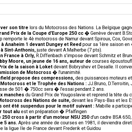
ver son titre
lors du Motocross des Nations. La Belgique gagne 
rand Prix de la Coupe d'Europe 250 cc
� Genève devant B.Sto
p remporte le 4è motocross de Namur devant Spiroux, Cox, Gova
re à Anaheim 1 devant Dungey et Reed
pour sa 1ère saison en 
 à Sint-Anthonis,
juste devant A.Malherbe (7 pts).
en France à Orly,
R.Diffenbach s'impose devant Schmitz et Brun
bby Moore, un jeune de 16 ans, auteur de
courses époustoufl
ix de la saison à Loket
devant Bobryshev et Desalle. Il conver
ommission de Motocross
� l'unanimité.
Enfield propose des compressions,
des puissances moteurs et 
e Motocross et le Trophée des Nations :
JJ.Bruno, D.Terroitin
sse de 501 � 750cc sera � l'essai pendant 2 ans.
eux manches
du Grand Prix de Yougoslavie et reprend la tête du 
Motocross des Nations de suite,
devant les Pays-Bas et les E
 ont été suspendus pour le motif suivant :
Mabille a partici
 tout alu
est en préparation � Pfalfingen
e 250 cross à partir d'un moteur NSU 250
d'un cadre BSA 650,
de 5 ans.
Après une année de courses en 1981, il deviendra direte
e la ligue Ile de France devant Frederik et Guidou