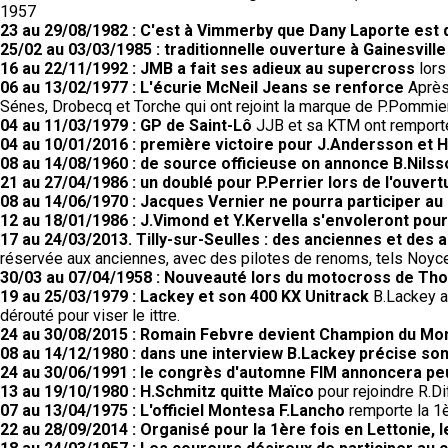
1957
23 au 29/08/1982 : C'est à Vimmerby que Dany Laporte est
25/02 au 03/03/1985 : traditionnelle ouverture à Gainesville
16 au 22/11/1992 : JMB a fait ses adieux au supercross
lors
06 au 13/02/1977 : L'écurie McNeil Jeans se renforce
Après 
Sénes, Drobecq et Torche qui ont rejoint la marque de P.Pommier
04 au 11/03/1979 : GP de Saint-Lô
JJB et sa KTM ont remporté 
04 au 10/01/2016 : première victoire pour J.Andersson et 
08 au 14/08/1960 : de source officieuse on annonce B.Nilss
21 au 27/04/1986 : un doublé pour P.Perrier lors de l'ouvert
08 au 14/06/1970 : Jacques Vernier ne pourra participer au 
12 au 18/01/1986 : J.Vimond et Y.Kervella s'envoleront pour 
17 au 24/03/2013. Tilly-sur-Seulles : des anciennes et des a
réservée aux anciennes, avec des pilotes de renoms, tels Noyce,
30/03 au 07/04/1958 : Nouveauté lors du motocross de Th
19 au 25/03/1979 : Lackey et son 400 KX Unitrack
B.Lackey a 
dérouté pour viser le ittre.
24 au 30/08/2015 : Romain Febvre devient Champion du M
08 au 14/12/1980 : dans une interview B.Lackey précise so
24 au 30/06/1991 : le congrès d'automne FIM annoncera peut
13 au 19/10/1980 : H.Schmitz quitte Maïco
pour rejoindre R.
07 au 13/04/1975 : L'officiel Montesa F.Lancho
remporte la 1è
22 au 28/09/2014 : Organisé pour la 1ère fois en Lettonie,