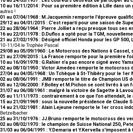
18 au 24/03/1957 : Les coureurs désireux de participer au 
10 au 16/11/2014 : Pour sa première édition à Lille dans un
autres !
01 au 07/04/1968 : M.Jacquemin remporte l'épreuve qualifi
29/12 au 04/01/2015 : C'est reparti pour une saison de Supe
22 au 28/06/1964 : Pierre Jolliet a reçu presque tous ses 
16 au 22/01/1978 : D.Duflos a opté pour la TGM, nouvellem
21 au 27/02/1976 : Désigné officiel Honda pour les GP 50
10-11/04 le Trophée Pascal
29/08 au 05/09/1960 : Le Motocross des Nations à Cassel, 
21 au 27/09/2015 : La France remporte pour la première fo
10 au 16/09/1978 : G.Rahier n'a pas encore signé avec Yam
02 au 08/10/1950 : Victor Amedeo remporte le motocross
27/04 au 04/05/1968 : Un Tchèque à St-Thibéry pour le 1er 
02 au 08/06/1991 : JMB remporte le titre de Champion US 
05 au 12/06/2000 : F.Bolley et M.Pichon se sont livrés à un 
31/07 au 06/08/1961 : malgré la victoire de Sagette à Lav
05 au 11/11/1973 : contrairement à ce que l'on attendait, 
15 au 21/09/1969 : sous la nouvelle présidence de Claude 
14 au 21/02/1981 : Alain Lejeune remporte le 1er cross ind
Betzelbacher.
25 au 31/10/1976 : JJ.Bruno remporte le motocross des v
02 au 08/02/1970 : le champion de Suisse National 250, Pete
31/03 au 06/04/1991 : Y.Demaria et Y.Kervella s'imposent à 