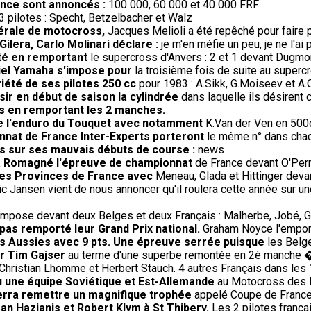
rance sont annoncés :
100 000, 60 000 et 40 000 FRF
 pilotes : Specht, Betzelbacher et Walz
dérale de motocross,
Jacques Melioli a été repêché pour faire 
ilera, Carlo Molinari déclare :
je m'en méfie un peu, je ne l'a
té en remportant
le supercross d'Anvers : 2 et 1 devant Dugmor
iciel Yamaha s'impose pour
la troisième fois de suite au super
riété de ses pilotes 250 cc
pour 1983 : A.Sikk, G.Moiseev et A.
sir en début de saison la cylindrée
dans laquelle ils désirent c
s en remportant les 2 manches.
de l'enduro du Touquet avec notamment
K.Van der Ven en 500c
nnat de France Inter-Experts porteront
le même n° dans chac
us sur ses mauvais débuts de course :
news
' à Romagné l'épreuve de championnat
de France devant O'Perri
 des Provinces de France avec
Meneau, Glada et Hittinger deva
ic Jansen vient de nous annoncer qu'il roulera cette année sur un
impose devant deux Belges et deux Français : Malherbe, Jobé, G
 pas remporté leur Grand Prix national.
Graham Noyce l'emporte
s Aussies avec 9 pts. Une épreuve serrée puisque
les Belge
ur Tim Gajser
au terme d'une superbe remontée en 2è manche 
Christian Lhomme et Herbert Stauch. 4 autres Français dans les
 vu une équipe Soviétique et Est-Allemande
au Motocross des Na
verra remettre un magnifique trophée
appelé Coupe de France r
an Hazianis et Robert Klym à St Thibery.
Les 2 pilotes frança