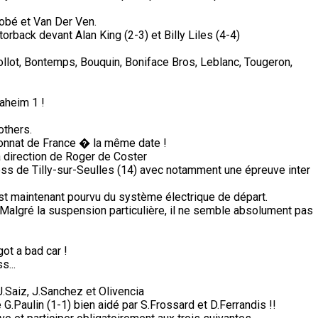
obé et Van Der Ven.
orback devant Alan King (2-3) et Billy Liles (4-4)
Collot, Bontemps, Bouquin, Boniface Bros, Leblanc, Tougeron,
aheim 1 !
others.
nnat de France � la même date !
a direction de Roger de Coster
ss de Tilly-sur-Seulles (14) avec notamment une épreuve inter
n est maintenant pourvu du système électrique de départ.
Malgré la suspension particulière, il ne semble absolument pas
got a bad car !
s...
Saiz, J.Sanchez et Olivencia
G.Paulin (1-1) bien aidé par S.Frossard et D.Ferrandis !!