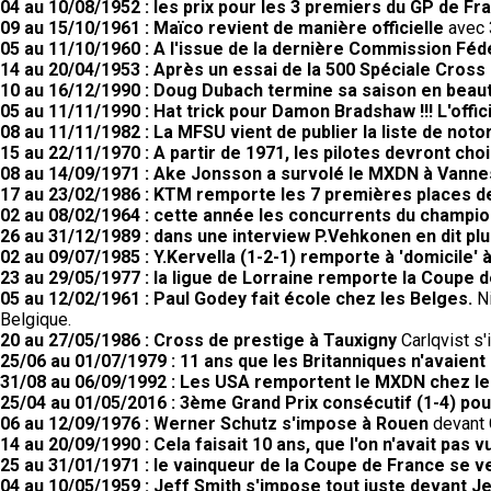
04 au 10/08/1952 : les prix pour les 3 premiers du GP de F
09 au 15/10/1961 : Maïco revient de manière officielle
avec 3
05 au 11/10/1960 : A l'issue de la dernière Commission Fé
14 au 20/04/1953 : Après un essai de la 500 Spéciale Cross G
10 au 16/12/1990 : Doug Dubach termine sa saison en beau
05 au 11/11/1990 : Hat trick pour Damon Bradshaw !!! L'off
08 au 11/11/1982 : La MFSU vient de publier la liste de noto
15 au 22/11/1970 : A partir de 1971, les pilotes devront choi
08 au 14/09/1971 : Ake Jonsson a survolé le MXDN à Vanne
17 au 23/02/1986 : KTM remporte les 7 premières places 
02 au 08/02/1964 : cette année les concurrents du champio
26 au 31/12/1989 : dans une interview P.Vehkonen en dit pl
02 au 09/07/1985 : Y.Kervella (1-2-1) remporte à 'domicile
23 au 29/05/1977 : la ligue de Lorraine remporte la Coupe
05 au 12/02/1961 : Paul Godey fait école chez les Belges.
N
Belgique.
20 au 27/05/1986 : Cross de prestige à Tauxigny
Carlqvist s'
25/06 au 01/07/1979 : 11 ans que les Britanniques n'avaient
31/08 au 06/09/1992 : Les USA remportent le MXDN chez le
25/04 au 01/05/2016 : 3ème Grand Prix consécutif (1-4) po
06 au 12/09/1976 : Werner Schutz s'impose à Rouen
devant 
14 au 20/09/1990 : Cela faisait 10 ans, que l'on n'avait pas
25 au 31/01/1971 : le vainqueur de la Coupe de France se 
04 au 10/05/1959 : Jeff Smith s'impose tout juste devant Je