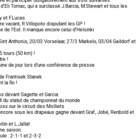
e et participer obligatoirement aux trois suivantes
 d'Eli Tomac, qui a surclassé J.Barcia, M.Stewart et tous les
 et F.Lucas.
e vacant, R.Villopoto disputant les GP !
de l'Est. Il manque encore celui d'Helsinki
nt Anthonis, 20/03 Vorselaar, 27/3 Markelo, 03/04 Gaildorf et
5 tours (50 km) !
re !
ine de jour lors d'une conférence de presse
a de Frantisek Stanek
 la fin !
s devant Sagette et Garcia.
74 du statut de championnat du monde
s sur le circuit des Molliets
 encore sous les drapeaux gagne devant Graf, Jobé, Renbold et
in et L.Jallat
ine saison.
ule : 2-1-1 et 2-3-2