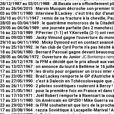
28/12/1987 au 03/01/1988 : JB.Basaïa sera officiellement pi
20 au 26/04/2015 : Marvin Musquin décroche son premier tit
03 au 09/11/1980 : Interview B.Lackey : c'est très dur d'ana
26/10 au 01/11/1947 : remis de sa fracture à la cheville, Pau
28/03 au 03/04/1949 : le quatrième motocross de la Citadell
29/05 au 04/06/1989 : une journée parfaite (les 2 manches
16 au 22/10/1989 : P.Perrier (1-1) et Y.Kervella (2-1) ont 
03 au 09/03/1985 : Jacky Vimond gagne l'ouverture du mond
29/10 au 04/11/1990 : Micky Dymond est en contact avancé
19 au 25/10/1992 : le fan club de Cyril Porte n'a pas hésité 
18 au 24/06/1980 : Bernard Pascual gagne devant beaucoup
28/05 au 04/06/1972 : Ouverture du Junior
JC.Bontemps rempo
18 au 24/12/1978 : la FFM a décidé que le prix alloué aux
07 au 13/07/1967 : on annonce du lourd à Bellême le 16 juill
17 au 23/12/1979 : les droits pour organiser un cross inter
17 au 23/05/1982 : Brad Lackey remporte le GP d'Autriche à
21 au 27/05/1990 : c'est à Dalecin en Tchécoslovaquie que
20 au 26/11/1990 : 2 pilotes soviétiques rouleront à Bercy !
15 au 21/05/1961 : pour la première fois en France et dans 
11 au 17/10/1971 : Joël Robert remporte à Rixensart la coup
17 au 23/11/1980 : Un Américain en GP250 ! Mike Guerra va
23 au 29/02/1948 : la FFM souhaiterait que lors de la proc
17 au 23/08/1964 : razzia Soviétique à Lacapelle-Marival !