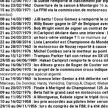
06 au 12/04/1977 : la Suède remporte le classement par éq
16 au 23/02/1962 : Ouverture de la saison à Montargis
16 au
15 au 21/03/1971 : La FFM via la commission de motocross a
exclus).
08 au 14/03/1983 : JJB battu ! Coco Gomez a remporté le cr
04 au 10/08/1973 : Willy Bauer gagne le GP de Belgique av
03 au 09/03/1975 : Bob Wright vient de signer un contrat d
21 au 27/07/1979 : H.Carlqvist déclare dans une interview : l
17 au 24/03/2013 : un hors-série vintage ?
Il se murmure sur c
22 au 28/08/2016 : Livia Lancelot est Championne du Monde
21 au 28/07/1963 : le motocross de Nozay reporté à cause
12 au 18/01/1976 : Michel Combes sera le metteur au poin
09 au 15/12/1991 : Trampas Parker fait son retour en SX US
29/05 au 04/06/1989 : Hakan Carlqvist remporte le cross in
09 au 16/06/1973 : les élèves grecs de Roger de Coster ont
20 au 26/04/1970 : le projet de la commission cross indiqu
recevront un insigne spécial argenté.
12 au 19/05/1963 : la licence Inter-Senior a été délivrée c
Marceau, Da Doncker, Hardy, Verrechia, Darrouy.A, Chapot, Weber,
13 au 20/07/1975 : Finale à Martigné du Championnat 125 Ju
09 au 15/02/1976 : Beta fait le grand saut en motocross cet
05 au 11/05/1975 : A Montgueux, Kobele signe le triplé
devan
10 au 16/02/1958 : les prix accordés aux pilotes Inter seron
29/10 au 04/11/1956 : lors du congrès de la FIM, il a été d