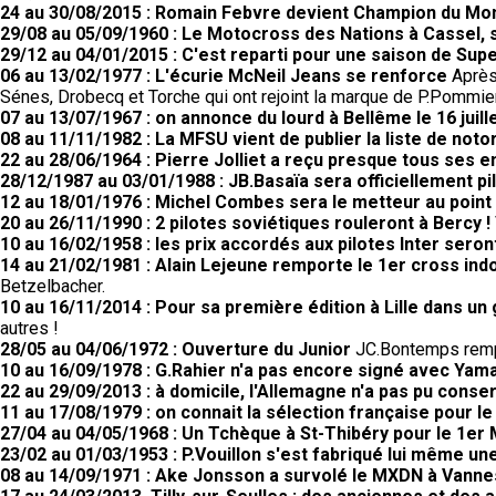
24 au 30/08/2015 : Romain Febvre devient Champion du M
29/08 au 05/09/1960 : Le Motocross des Nations à Cassel, 
29/12 au 04/01/2015 : C'est reparti pour une saison de Supe
06 au 13/02/1977 : L'écurie McNeil Jeans se renforce
Après 
Sénes, Drobecq et Torche qui ont rejoint la marque de P.Pommier
07 au 13/07/1967 : on annonce du lourd à Bellême le 16 juill
08 au 11/11/1982 : La MFSU vient de publier la liste de noto
22 au 28/06/1964 : Pierre Jolliet a reçu presque tous ses 
28/12/1987 au 03/01/1988 : JB.Basaïa sera officiellement pi
12 au 18/01/1976 : Michel Combes sera le metteur au poin
20 au 26/11/1990 : 2 pilotes soviétiques rouleront à Bercy !
10 au 16/02/1958 : les prix accordés aux pilotes Inter seron
14 au 21/02/1981 : Alain Lejeune remporte le 1er cross ind
Betzelbacher.
10 au 16/11/2014 : Pour sa première édition à Lille dans un
autres !
28/05 au 04/06/1972 : Ouverture du Junior
JC.Bontemps rempo
10 au 16/09/1978 : G.Rahier n'a pas encore signé avec Yam
22 au 29/09/2013 : à domicile, l'Allemagne n'a pas pu conser
11 au 17/08/1979 : on connait la sélection française pour l
27/04 au 04/05/1968 : Un Tchèque à St-Thibéry pour le 1er 
23/02 au 01/03/1953 : P.Vouillon s'est fabriqué lui même un
08 au 14/09/1971 : Ake Jonsson a survolé le MXDN à Vanne