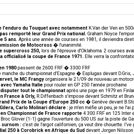
de l'enduro du Touquet avec notamment
K.Van der Ven en 500c
 pas remporté leur Grand Prix national.
Graham Noyce l'emporte
de 5 ans.
Après une année de courses en 1981, il deviendra direte
ommission de Motocross
� l'unanimité.
de supercross 250,
lors de l'épreuve d'Oklahoma. 2 courses avant
 officialisé la coupe de France 1971.
Elle verra la confrontati
 en 1980
passent de 2600 FRF � 3300 FRF
 manche du championnat d'Espagne � Esplugas devant D.Gris, J.
Servet, le MC Frangy
organisera le 21/09 de nouveau un motocros
 avec Yamaha Italie
pour rouler en GP 250 l'année prochaine
 disputer tout le championnat
après une pige en 1979 en Finla
en France à Orly,
R.Diffenbach s'impose devant Schmitz et Brun
rand Prix de la Coupe d'Europe 250 cc
� Genève devant B.Sto
ilera, Carlo Molinari déclare :
je m'en méfie un peu, je ne l'a
) en Championnat de France rapporte
4 300 FRF en 125 Inter 
Broc Glover (1-1) gagne l'ouverture du 500 US sur la piste de Gat
n surnom :
c'est de l'argot californien, ça veut dire chouette. I've 
ial 250 à Corobrick en Afrique du Sud
devant Jorgen Nilsson 