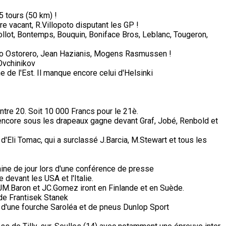
5 tours (50 km) !
e vacant, R.Villopoto disputant les GP !
Collot, Bontemps, Bouquin, Boniface Bros, Leblanc, Tougeron,
lio Ostorero, Jean Hazianis, Mogens Rasmussen !
Ovchinikov
de l'Est. Il manque encore celui d'Helsinki
ntre 20. Soit 10 000 Francs pour le 21è.
 encore sous les drapeaux gagne devant Graf, Jobé, Renbold et
 d'Eli Tomac, qui a surclassé J.Barcia, M.Stewart et tous les
ine de jour lors d'une conférence de presse
devant les USA et l'Italie.
, JM.Baron et JC.Gomez iront en Finlande et en Suède.
a de Frantisek Stanek
 d'une fourche Saroléa et de pneus Dunlop Sport