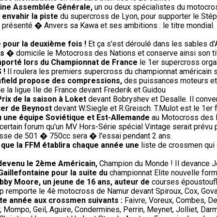
haine Assemblée Générale,
un ou deux spécialistes du motocros
à envahir la piste
du supercross de Lyon, pour supporter le Stéph
présenté � Anvers sa Kawa et ses ambitions : le titre mondial. 
 pour la deuxième fois !
Et ça s'est déroulé dans les sables d'
is
� domicile le Motocross des Nations et conserve ainsi son tit
remporté lors du Championnat de France
le 1er supercross orga
 !
Il roulera les premiers supercross du championnat américain 
Enfield propose des compressions,
des puissances moteurs et 
e la ligue Ile de France devant Frederik et Guidou
ix de la saison à Loket
devant Bobryshev et Desalle. Il conver
ter de Beynost
devant W.Siegle et R.Greisch. T.Mulot est le 1er f
 vu une équipe Soviétique et Est-Allemande
au Motocross des Na
ertain forum qu'un MV Hors-Série spécial Vintage serait prévu pour
sse de 501 � 750cc sera � l'essai pendant 2 ans.
e que la FFM établira chaque année une
liste de crossmen qui 
 devenu le 2ème Américain,
Champion du Monde ! Il devance J
Gaillefontaine pour la suite du
championnat Elite nouvelle form
bby Moore, un jeune de 16 ans, auteur de
courses époustoufl
p remporte le 4è motocross de Namur devant Spiroux, Cox, Gova
ette année aux crossmen suivants :
Faivre, Voreux, Combes, De
 Mompo, Geil, Aguire, Condermines, Perrin, Meynet, Jolliet, Darm