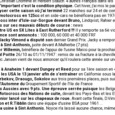
Christian Lhomme et Herbert Stauch. 4 autres Français dans les
'important c'est la condition physique.
Cet hiver, j'ai mis le p
lyser cette saison où j'ai terminé
22 manches sur 24 et de con
le motocross en 125cc
et en side-cars ne bénéficera pas en 19
oss inter d'Isle-sur-Sorgue devant Bruno,
Lindqvist, Rahier 
us sur ses mauvais débuts de course :
news
re US en SX Lites à East Rutherford !!!
Il y remporte sa 6è vi
rance sont annoncés :
100 000, 60 000 et 40 000 FRF
 Jacky Vimond a disputé son
dernier Grand Prix. Jacky a rempor
 à Sint-Anthonis,
juste devant A.Malherbe (7 pts).
r Willemin,
bénéfiera de l'appui de l'usine Maïco pour la procha
l Poitte
26/10 au 01/11/1947 : remis de sa fracture à la cheville
ic Jansen vient de nous annoncer qu'il roulera cette année sur un
re à Anaheim 1 devant Dungey et Reed
pour sa 1ère saison en 
les USA le 13 janvier afin de s'entraîner
en Californie sous l
 Arbekov, Draougs, Sokolov
aux trois premières places, puis sui
 d'Automne du
Groupement Sportif de l'Ile de France
s Aussies avec 9 pts. Une épreuve serrée puisque
les Belge
Motocross des Nations de suite,
devant les Pays-Bas et les E
nior lancé sur les chapeaux de roue.
Avant cette finale, D.Vim
on et R.Tibblin
dans une équipe d'usine BSA pour 1961 ...
 usine à Sint Anthonis.
Noyce n'a laissé aucune chance, même a