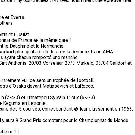
ss de Tilly-sur-Seulles (14) avec notamment une épreuve inter
e et Everts.
others.
in et L.Jallat
nnat de France � la même date !
nt le Dauphiné et la Normandie.
'autant
plus qu'il a brillé lors de la dernière Trans AMA
is ayant chacun remporté une manche.
nt Anthonis, 20/03 Vorselaar, 27/3 Markelo, 03/04 Gaildorf et
arement vu : ce sera un trophée de football.
cross d'Osaka devant Matiasevich et LaRocco.
n (2-4-3) et l'innatendu Sylvain Trioux (6-3-3)
� Kegums en Lettonie.
une des 5 courses, correspondant � leur classement en 1963.
il y aura 9 Grand Prix comptant pour le Championnat du Monde
aheim 1 !