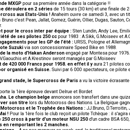
onde MXGP
pour sa première année dans la catégorie !!
se déroulera en 2 séries
de 15 tours (30 km) et une finale de 2
rcross aux Etats-Unis !
Anaheim ouvre ce samedi 3, avec un titr
Bruno c'est Pean, Jallat, Gomez, Guérin, Ollier, Dugas, Sauton, 
.
et pour le cross inter par équipe :
Sten Lundin, Andy Lee, Emi
riété de ses pilotes 250 cc
pour 1983 : A.Sikk, G.Moiseev et A.
engagements pour les GP de l'été :
URSS, Pologne et Allemagne 
lote Suzuki
via son concessionnaire Speed Bike en 1988.
t de la moto d'Hakan Anderson
engagé par Montesa pour 1976.
V.Gaouchis et A.Krestinov seront managés par G.Moiseev.
t de 420 000 Francs pour 1958. en effet il y
aura 21 pilotes co
oor organisé en Suisse.
Suivi par 6 000 spectateurs, ce pilote
 grand stade, le Supercross de Paris
a vu la victoire écrasante
rte la 1ère épreuve devant Delrue et Bordet
aha. Le champion belge
annoncera son transfert dans une quiza
ver son titre
lors du Motocross des Nations. La Belgique gagne 
e Motocross et le Trophée des Nations :
JJ.Bruno, D.Terroitin
Mai !
Pour la 1ère fois le club reçoit un pilote Tchèque : il s'agir
e 250 cross à partir d'un moteur NSU 250
d'un cadre BSA 650,
s en remportant les 2 manches.