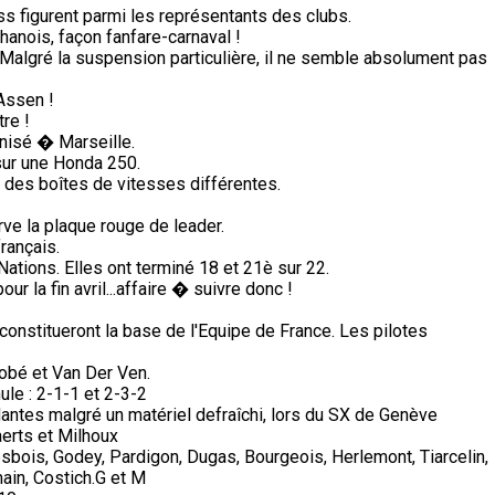
s figurent parmi les représentants des clubs.
anois, façon fanfare-carnaval !
Malgré la suspension particulière, il ne semble absolument pas
Assen !
re !
nisé � Marseille.
sur une Honda 250.
des boîtes de vitesses différentes.
ve la plaque rouge de leader.
rançais.
tions. Elles ont terminé 18 et 21è sur 22.
 la fin avril...affaire � suivre donc !
constitueront la base de l'Equipe de France. Les pilotes
obé et Van Der Ven.
ule : 2-1-1 et 2-3-2
antes malgré un matériel defraîchi, lors du SX de Genève
erts et Milhoux
sbois, Godey, Pardigon, Dugas, Bourgeois, Herlemont, Tiarcelin,
ain, Costich.G et M