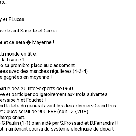
s...
 et F.Lucas.
s devant Sagette et Garcia.
ter et ce sera � Mayenne !
du monde en titre.
 la France 1
de sa première place au classement.
ères avec des manches régulières (4-2-4)
de gagnées en moyenne !
partie des 20 inter-experts de1960
e et participer obligatoirement aux trois suivantes
ervaise.Y et Fouchet !
d la tête du général avant les deux derniers Grand Prix.
 500cc serait de 900 FRF (soit 137,20 €).
championnat.
G.Paulin (1-1) bien aidé par S.Frossard et D.Ferrandis !!
n est maintenant pourvu du système électrique de départ.