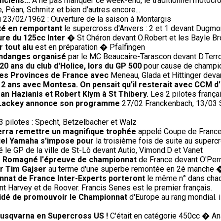
nciens...
A ne pas manquer ce week-end, le traditionnel motocro
 Péan, Schmitz et bien d'autres encore...
 23/02/1962 : Ouverture de la saison à Montargis
té en remportant
le supercross d'Anvers : 2 et 1 devant Dugmor
ure du 125cc Inter
� St Chéron devant O.Robert et les Bayle Br
 tout alu
est en préparation � Pfalfingen
endanges organisé
par le MC Beaucaire-Tarascon devant D.Terroit
20 ans du club d'Holice, lors du GP 500
pour cause de champio
 des Provinces de France avec
Meneau, Glada et Hittinger deva
e 2 ans avec Montesa. On pensait qu'il resterait avec CCM d
an Hazianis et Robert Klym à St Thibery.
Les 2 pilotes frança
0, Lackey annonce son programme
27/02 Franckenbach, 13/03 Si
 pilotes : Specht, Betzelbacher et Walz
verra remettre un magnifique trophée
appelé Coupe de France r
iciel Yamaha s'impose pour
la troisième fois de suite au super
le GP de la ville de St-Lô devant Autio, Vimond.D et Vanet
' à Romagné l'épreuve de championnat
de France devant O'Perri
ur Tim Gajser
au terme d'une superbe remontée en 2è manche 
nnat de France Inter-Experts porteront
le même n° dans chac
t Harvey et de Roover. Francis Senes est le premier français.
écidé de promouvoir le Championnat
d'Europe au rang mondial. 
Husqvarna en Supercross US !
C'était en catégorie 450cc � An