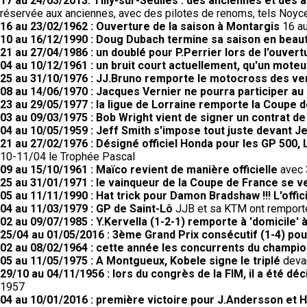
17 au 24/03/2013. Tilly-sur-Seulles : des anciennes et des a
réservée aux anciennes, avec des pilotes de renoms, tels Noyce,
16 au 23/02/1962 : Ouverture de la saison à Montargis
16 au
10 au 16/12/1990 : Doug Dubach termine sa saison en beau
21 au 27/04/1986 : un doublé pour P.Perrier lors de l'ouvert
04 au 10/12/1961 : un bruit court actuellement, qu'un moteur
25 au 31/10/1976 : JJ.Bruno remporte le motocross des v
08 au 14/06/1970 : Jacques Vernier ne pourra participer au 
23 au 29/05/1977 : la ligue de Lorraine remporte la Coupe
03 au 09/03/1975 : Bob Wright vient de signer un contrat d
04 au 10/05/1959 : Jeff Smith s'impose tout juste devant Je
21 au 27/02/1976 : Désigné officiel Honda pour les GP 50
10-11/04 le Trophée Pascal
09 au 15/10/1961 : Maïco revient de manière officielle
avec 3
25 au 31/01/1971 : le vainqueur de la Coupe de France se 
05 au 11/11/1990 : Hat trick pour Damon Bradshaw !!! L'off
04 au 11/03/1979 : GP de Saint-Lô
JJB et sa KTM ont remporté 
02 au 09/07/1985 : Y.Kervella (1-2-1) remporte à 'domicile
25/04 au 01/05/2016 : 3ème Grand Prix consécutif (1-4) po
02 au 08/02/1964 : cette année les concurrents du champio
05 au 11/05/1975 : A Montgueux, Kobele signe le triplé
devan
29/10 au 04/11/1956 : lors du congrès de la FIM, il a été d
1957
04 au 10/01/2016 : première victoire pour J.Andersson et 