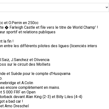
c et O.Perrin en 250cc
 � Farleigh Castle et file vers le titre de World Champ' !
ur sportif et relations publiques
 la fin !
on entre les différents pilotes des ligues (licenciés inters
Saiz, J.Sanchez et Olivencia
s sur le circuit des Molliets
nde et Suède pour le compte d'Husqvarna
o.
nebridge et A.Colin
i pas encore complètement en mains.
et 5 000 FRF en Open
orback devant Alan King (2-3) et Billy Liles (4-4)
got a bad car !
et Arno Dreschel