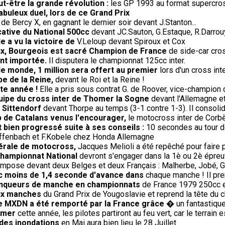
-être la grande révolution :
les GP 1993 au format supercros
fabuleux duel, lors de ce Grand Prix
 de Bercy X, en gagnant le dernier soir devant J.Stanton...
cative du National 500cc
devant JC.Sauton, G.Estaque, R.Darrouy
e a vu la victoire de
V.Leloup devant Spiroux et Cox
oux, Bourgeois est sacré Champion de France
de side-car cros
ent importée.
Il disputera le championnat 125cc inter.
le monde, 1 million sera offert au premier
lors d'un cross in
e de la Reine,
devant le Roi et la Reine !
te année !
Elle a pris sous contrat G. de Roover, vice-champion 
uipe du cross inter de Thomer la Sogne
devant l'Allemagne et
 Sittendorf
devant Thorpe au temps (3-1 contre 1-3). Il consoli
 de Catalans venus l'encourager,
le motocross inter de Corb
 bien progressé suite à ses conseils :
10 secondes au tour 
Diffenbach et F.Kobele chez Honda Allemagne
dérale de motocross,
Jacques Melioli a été repêché pour faire 
championnat National
devront s'engager dans la 1è ou 2è épreuv
impose devant deux Belges et deux Français : Malherbe, Jobé, G
ec moins de 1,4 seconde d'avance dans
chaque manche ! Il pren
 vainqueurs de manche en championnats
de France 1979 250cc et
eux manches
du Grand Prix de Yougoslavie et reprend la tête du 
 le MXDN a été remporté par la France grâce
� un fantastique 
omer
cette année, les pilotes partiront au feu vert, car le terrai
 des inondations
en Mai aura bien lieu le 28 Juillet