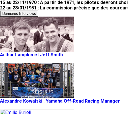
15 au 22/11/1970 : A partir de 1971, les pilotes devront choi
22 au 28/01/1951 : La commission précise que des coureurs
Dernières Interviews
Arthur Lampkin et Jeff Smith
Alexandre Kowalski : Yamaha Off-Road Racing Manager