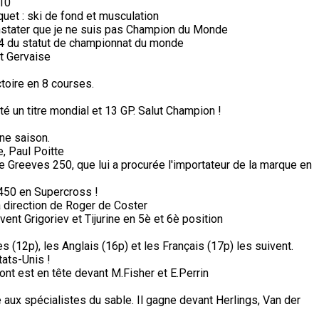
 10
aquet : ski de fond et musculation
stater que je ne suis pas Champion du Monde
74 du statut de championnat du monde
et Gervaise
ctoire en 8 courses.
té un titre mondial et 13 GP. Salut Champion !
ine saison.
, Paul Poitte
e Greeves 250, que lui a procurée l'importateur de la marque en
450 en Supercross !
a direction de Roger de Coster
vent Grigoriev et Tijurine en 5è et 6è position
s (12p), les Anglais (16p) et les Français (17p) les suivent.
tats-Unis !
ont est en tête devant M.Fisher et E.Perrin
ux spécialistes du sable. Il gagne devant Herlings, Van der