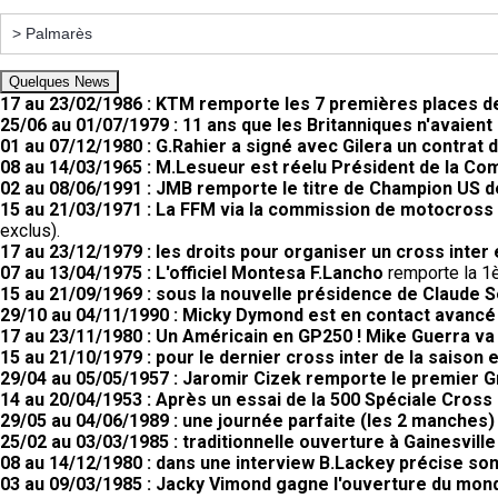
Quelques News
17 au 23/02/1986 : KTM remporte les 7 premières places 
25/06 au 01/07/1979 : 11 ans que les Britanniques n'avaient
01 au 07/12/1980 : G.Rahier a signé avec Gilera un contrat 
08 au 14/03/1965 : M.Lesueur est réelu Président de la C
02 au 08/06/1991 : JMB remporte le titre de Champion US 
15 au 21/03/1971 : La FFM via la commission de motocross a
exclus).
17 au 23/12/1979 : les droits pour organiser un cross inter
07 au 13/04/1975 : L'officiel Montesa F.Lancho
remporte la 1è
15 au 21/09/1969 : sous la nouvelle présidence de Claude 
29/10 au 04/11/1990 : Micky Dymond est en contact avancé
17 au 23/11/1980 : Un Américain en GP250 ! Mike Guerra va
15 au 21/10/1979 : pour le dernier cross inter de la saison 
29/04 au 05/05/1957 : Jaromir Cizek remporte le premier G
14 au 20/04/1953 : Après un essai de la 500 Spéciale Cross G
29/05 au 04/06/1989 : une journée parfaite (les 2 manches
25/02 au 03/03/1985 : traditionnelle ouverture à Gainesville
08 au 14/12/1980 : dans une interview B.Lackey précise so
03 au 09/03/1985 : Jacky Vimond gagne l'ouverture du mond