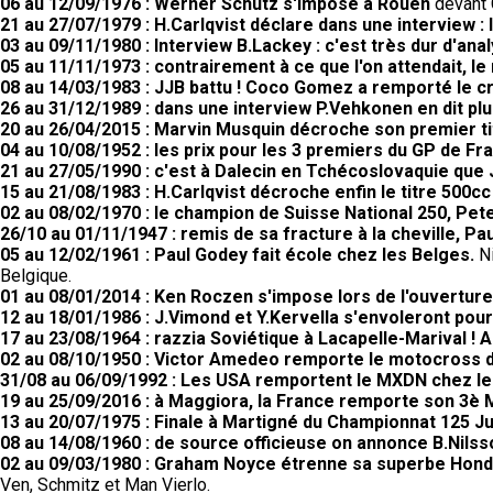
06 au 12/09/1976 : Werner Schutz s'impose à Rouen
devant 
21 au 27/07/1979 : H.Carlqvist déclare dans une interview : l
03 au 09/11/1980 : Interview B.Lackey : c'est très dur d'ana
05 au 11/11/1973 : contrairement à ce que l'on attendait, 
08 au 14/03/1983 : JJB battu ! Coco Gomez a remporté le cr
26 au 31/12/1989 : dans une interview P.Vehkonen en dit pl
20 au 26/04/2015 : Marvin Musquin décroche son premier tit
04 au 10/08/1952 : les prix pour les 3 premiers du GP de F
21 au 27/05/1990 : c'est à Dalecin en Tchécoslovaquie que
15 au 21/08/1983 : H.Carlqvist décroche enfin le titre 500cc
02 au 08/02/1970 : le champion de Suisse National 250, Pete
26/10 au 01/11/1947 : remis de sa fracture à la cheville, Pau
05 au 12/02/1961 : Paul Godey fait école chez les Belges.
N
Belgique.
01 au 08/01/2014 : Ken Roczen s'impose lors de l'ouvertu
12 au 18/01/1986 : J.Vimond et Y.Kervella s'envoleront pour 
17 au 23/08/1964 : razzia Soviétique à Lacapelle-Marival !
02 au 08/10/1950 : Victor Amedeo remporte le motocross
31/08 au 06/09/1992 : Les USA remportent le MXDN chez le
19 au 25/09/2016 : à Maggiora, la France remporte son 3è 
13 au 20/07/1975 : Finale à Martigné du Championnat 125 Ju
08 au 14/08/1960 : de source officieuse on annonce B.Nilss
02 au 09/03/1980 : Graham Noyce étrenne sa superbe Honda
Ven, Schmitz et Man Vierlo.