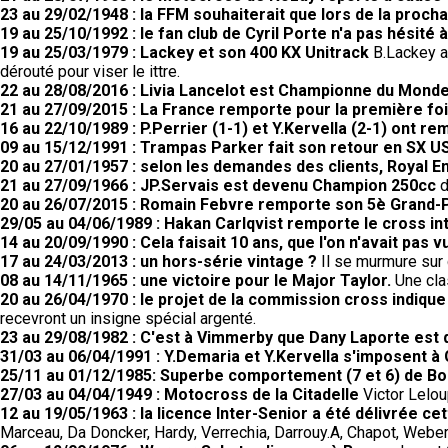
23 au 29/02/1948 : la FFM souhaiterait que lors de la proc
19 au 25/10/1992 : le fan club de Cyril Porte n'a pas hésité 
19 au 25/03/1979 : Lackey et son 400 KX Unitrack
B.Lackey a 
dérouté pour viser le ittre.
22 au 28/08/2016 : Livia Lancelot est Championne du Monde
21 au 27/09/2015 : La France remporte pour la première fo
16 au 22/10/1989 : P.Perrier (1-1) et Y.Kervella (2-1) ont 
09 au 15/12/1991 : Trampas Parker fait son retour en SX US
20 au 27/01/1957 : selon les demandes des clients, Royal 
21 au 27/09/1966 : JP.Servais est devenu Champion 250cc
d
20 au 26/07/2015 : Romain Febvre remporte son 5è Grand-Pr
29/05 au 04/06/1989 : Hakan Carlqvist remporte le cross in
14 au 20/09/1990 : Cela faisait 10 ans, que l'on n'avait pas
17 au 24/03/2013 : un hors-série vintage ?
Il se murmure sur c
08 au 14/11/1965 : une victoire pour le Major Taylor.
Une cla
20 au 26/04/1970 : le projet de la commission cross indiqu
recevront un insigne spécial argenté.
23 au 29/08/1982 : C'est à Vimmerby que Dany Laporte est
31/03 au 06/04/1991 : Y.Demaria et Y.Kervella s'imposent à 
25/11 au 01/12/1985: Superbe comportement (7 et 6) de Bo
27/03 au 04/04/1949 : Motocross de la Citadelle
Victor Lelou
12 au 19/05/1963 : la licence Inter-Senior a été délivrée c
Marceau, Da Doncker, Hardy, Verrechia, Darrouy.A, Chapot, Weber,