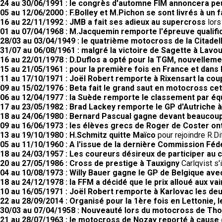
24 au 30/06/1991 : le congrès d'automne FIM annoncera peut
05 au 12/06/2000 : F.Bolley et M.Pichon se sont livrés à un 
16 au 22/11/1992 : JMB a fait ses adieux au supercross
lors
01 au 07/04/1968 : M.Jacquemin remporte l'épreuve qualifi
28/03 au 03/04/1949 : le quatrième motocross de la Citadell
31/07 au 06/08/1961 : malgré la victoire de Sagette à Lav
16 au 22/01/1978 : D.Duflos a opté pour la TGM, nouvellem
15 au 21/05/1961 : pour la première fois en France et dans 
11 au 17/10/1971 : Joël Robert remporte à Rixensart la coup
09 au 15/02/1976 : Beta fait le grand saut en motocross cet
06 au 12/04/1977 : la Suède remporte le classement par éq
17 au 23/05/1982 : Brad Lackey remporte le GP d'Autriche à
18 au 24/06/1980 : Bernard Pascual gagne devant beaucoup
09 au 16/06/1973 : les élèves grecs de Roger de Coster ont
13 au 19/10/1980 : H.Schmitz quitte Maïco
pour rejoindre R.
05 au 11/10/1960 : A l'issue de la dernière Commission Fé
18 au 24/03/1957 : Les coureurs désireux de participer au 
20 au 27/05/1986 : Cross de prestige à Tauxigny
Carlqvist s'
04 au 10/08/1973 : Willy Bauer gagne le GP de Belgique av
18 au 24/12/1978 : la FFM a décidé que le prix alloué aux
10 au 16/05/1971 : Joël Robert remporte à Karlovac les d
22 au 28/09/2014 : Organisé pour la 1ère fois en Lettonie,
30/03 au 07/04/1958 : Nouveauté lors du motocross de Th
21 au 28/07/1963 : le motocross de Nozay reporté à cause