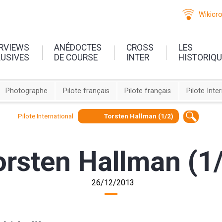
Wikicr
ERVIEWS
ANÉDOCTES
CROSS
LES
LUSIVES
DE COURSE
INTER
HISTORIQ
Photographe
Pilote français
Pilote français
Pilote Inte
Pilote International
Torsten Hallman (1/2)
orsten Hallman (1
26/12/2013