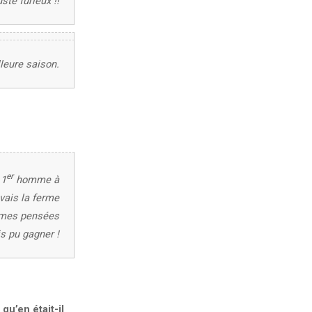
uste furieux !!
lleure saison.
er
 1
homme à
avais la ferme
r mes pensées
s pu gagner !
qu’en était-il