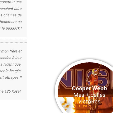
construit une
enaient faire
les chaînes de
à Hedemora où
 le paddock !
 mon frère et
condes à leur
 l’identique.
er la bougie.
ait attrapés !!
Cooper Webb
une 125 Royal.
Mes + belles
victoires