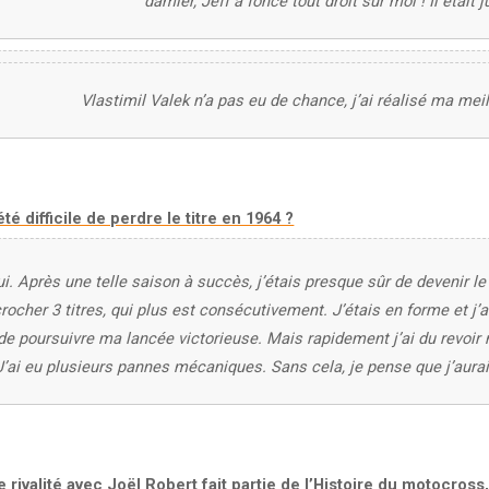
damier, Jeff a foncé tout droit sur moi ! Il était j
Vlastimil Valek n’a pas eu de chance, j’ai réalisé ma mei
 été difficile de perdre le titre en 1964 ?
ui. Après une telle saison à succès, j’étais presque sûr de devenir le
rocher 3 titres, qui plus est consécutivement. J’étais en forme et j’
 de poursuivre ma lancée victorieuse. Mais rapidement j’ai du revoi
J’ai eu plusieurs pannes mécaniques. Sans cela, je pense que j’aurai
e rivalité avec Joël Robert fait partie de l’Histoire du motocross, 