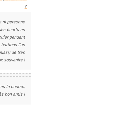
?
e ni personne
 des écarts en
ouler pendant
battions l’un
aussi) de très
x souvenirs !
ès la course,
s bon amis !