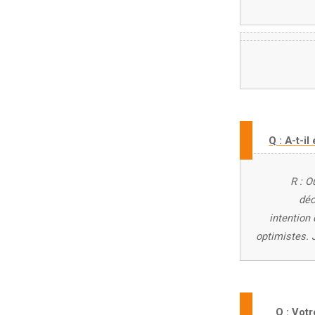
Q : A-t-il
R : O
déc
intention
optimistes. 
Q : Votr