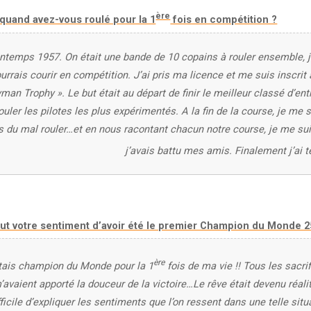
ère
 quand avez-vous roulé pour la 1
fois en compétition ?
intemps 1957. On était une bande de 10 copains à rouler ensemble, j
urrais courir en compétition. J’ai pris ma licence et me suis inscrit
man Trophy ». Le but était au départ de finir le meilleur classé d’en
ouler les pilotes les plus expérimentés. A la fin de la course, je me s
s du mal rouler…et en nous racontant chacun notre course, je me su
j’avais battu mes amis. Finalement j’ai 
fut votre sentiment d’avoir été le premier Champion du Monde 2
ère
étais champion du Monde pour la 1
fois de ma vie !! Tous les sacrif
m’avaient apporté la douceur de la victoire…Le rêve était devenu réali
fficile d’expliquer les sentiments que l’on ressent dans une telle situ