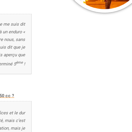
e me suis dit
 à un enduro «
tre nous, sans
uis dit que je
is aperçu que
ème
terminé 5
!
50 cc ?
ices et le dur
té, mais c’est
ation, mais je