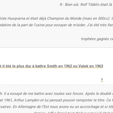
R : Bien sûr. Rolf Tibblin était là 
ilote Husqvarna et était déjà Champion du Monde (mais en 500cc). Il
tion de la part de l’usine pour essayer de m’aider. J’ai été très fie
trophées gagnés ce
-t-il été le plus dur à battre Smith en 1962 ou Valek en 1963
?
th. Il a essayé de me battre avec toutes ses forces. Après le doublé 
et 1961, Arthur Lampkin et lui pensait pouvoir remporter le titre. Ce 
saires. En Allemagne de l’Est nous avons eu un accrochage et si tôt