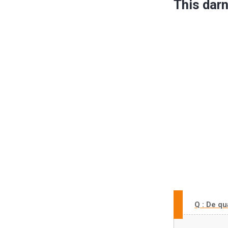
This darn 
Q : De qu