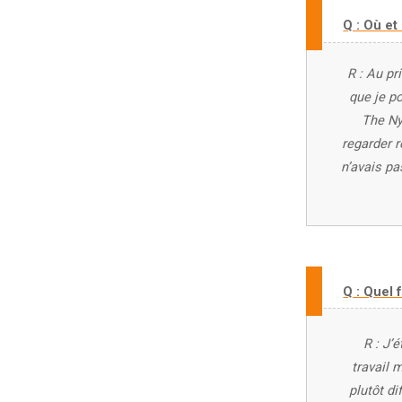
Q : Où et
R : Au pr
que je po
The Ny
regarder r
n’avais pa
Q : Quel 
R : J’
travail 
plutôt di