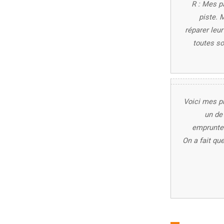
R : Mes p
piste. 
réparer leur
toutes so
Voici mes pr
un de
emprunter
On a fait qu