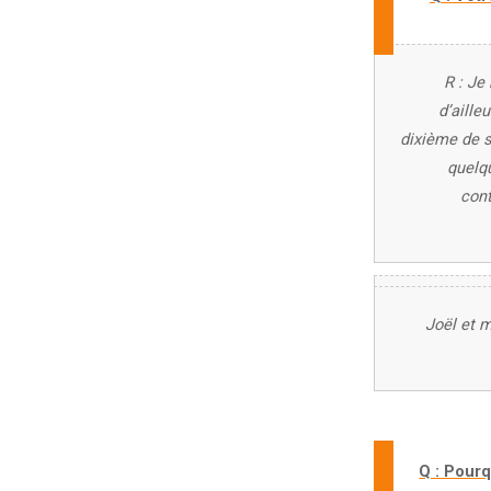
R : Je
d’aille
dixième de s
quelq
cont
Joël et 
Q : Pour