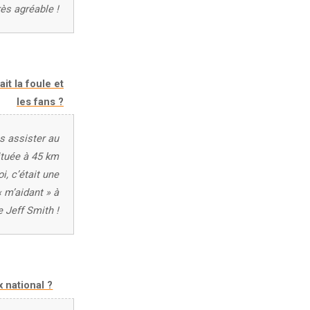
ès agréable !
t la foule et
les fans ?
s assister au
située à 45 km
, c’était une
 m’aidant » à
e Jeff Smith !
 national ?