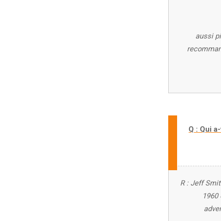
aussi p
recommanda
Q : Qui a
R : Jeff Smi
1960 
adver