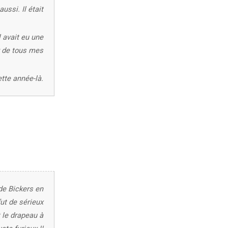
aussi. Il était
 avait eu une
r de tous mes
tte année-là.
de Bickers en
fut de sérieux
 le drapeau à