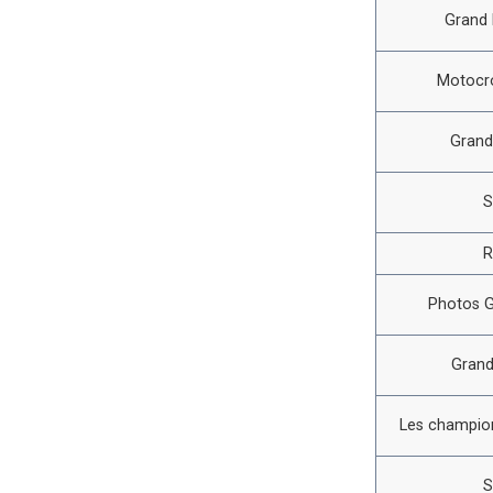
Grand 
Motocro
Grand
S
R
Photos G
Grand
Les champion
S