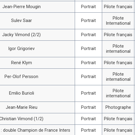
Jean-Pierre Mougin
Portrait
Pilote français
Pilote
Sulev Saar
Portrait
International
Jacky Vimond (2/2)
Portrait
Pilote français
Pilote
Igor Grigoriev
Portrait
international
René Klym
Portrait
Pilote français
Pilote
Per-Olof Persson
Portrait
international
Pilote
Emilio Burioli
Portrait
international
Jean-Marie Rieu
Portrait
Photographe
Christian Vimond (1/2)
Portrait
Pilote français
i : double Champion de France Inters
Portrait
Pilote français