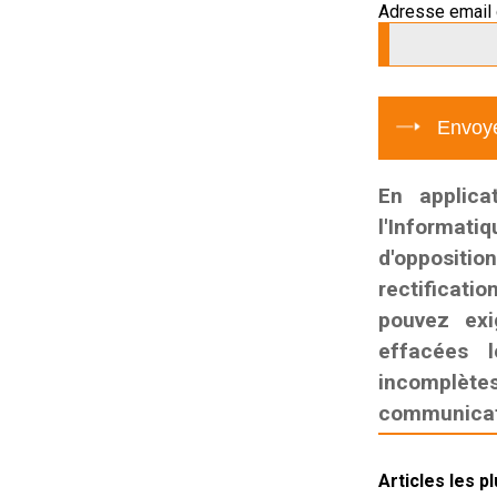
Adresse email 
En applica
l'Informati
d'oppositio
rectificatio
pouvez exi
effacées l
incomplètes,
communicati
Articles les p