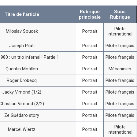
Rubrique
Sous
Titre de l'article
principale
Rubrique
Pilote
Miloslav Soucek
Portrait
international
Joseph Pilati
Portrait
Pilote français
980 : un trio infernal ! Partie 1
Portrait
Pilote français
Quentin Motillon
Portrait
Mécanicien
Roger Drobecq
Portrait
Pilote français
Jacky Vimond (1/2)
Portrait
Pilote français
Christian Vimond (2/2)
Portrait
Pilote français
Ze Guédaro story
Portrait
Pilote français
Pilote
Marcel Wiertz
Portrait
international