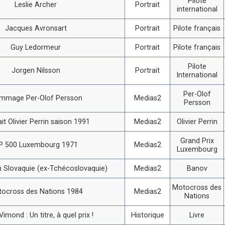
Pilote
Leslie Archer
Portrait
international
Jacques Avronsart
Portrait
Pilote français
Guy Ledormeur
Portrait
Pilote français
Pilote
Jorgen Nilsson
Portrait
International
Per-Olof
mmage Per-Olof Persson
Medias2
Persson
ait Olivier Perrin saison 1991
Medias2
Olivier Perrin
Grand Prix
P 500 Luxembourg 1971
Medias2
Luxembourg
 Slovaquie (ex-Tchécoslovaquie)
Medias2
Banov
Motocross des
ocross des Nations 1984
Medias2
Nations
imond : Un titre, à quel prix !
Historique
Livre