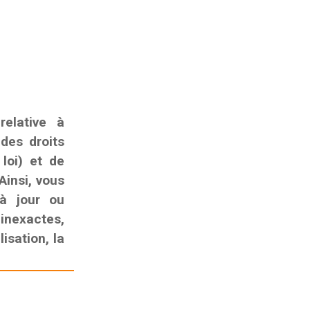
elative à
 des droits
 loi) et de
Ainsi, vous
 à jour ou
nexactes,
isation, la