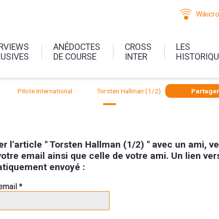
Wikicr
ERVIEWS
ANÉDOCTES
CROSS
LES
LUSIVES
DE COURSE
INTER
HISTORIQ
Pilote International
Torsten Hallman (1/2)
Partage
r l'article " Torsten Hallman (1/2) " avec un ami, ve
otre email ainsi que celle de votre ami. Un lien vers 
tiquement envoyé :
email *