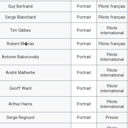
Guy Bertrand
Portrait
Pilote français
Serge Blanchard
Portrait
Pilote français
Pilote
Tim Gibbes
Portrait
international
Robert M�ras
Portrait
Pilote français
Pilote
Antonin Baborovsky
Portrait
International
Pilote
André Malherbe
Portrait
international
Pilote
Geoff Ward
Portrait
international
Pilote
Arthur Harris
Portrait
International
Serge Regourd
Portrait
Presse