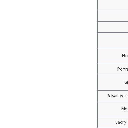
Ho
Portr
G
A Banov en
Mot
Jacky V