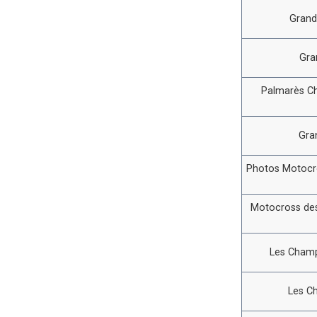
Grand
Gra
Palmarès C
Gra
Photos Motocro
Motocross des
Les Champ
Les C