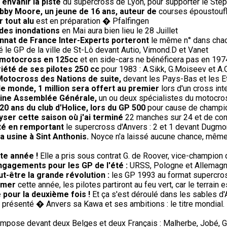
à envahir la piste
du supercross de Lyon, pour supporter le Stéph
bby Moore, un jeune de 16 ans, auteur de
courses époustoufl
 tout alu
est en préparation � Pfalfingen
 des inondations
en Mai aura bien lieu le 28 Juillet
nnat de France Inter-Experts porteront
le même n° dans chac
le GP de la ville de St-Lô devant Autio, Vimond.D et Vanet
le motocross en 125cc
et en side-cars ne bénéficera pas en 19
riété de ses pilotes 250 cc
pour 1983 : A.Sikk, G.Moiseev et A.
Motocross des Nations de suite,
devant les Pays-Bas et les E
le monde, 1 million sera offert au premier
lors d'un cross in
haine Assemblée Générale,
un ou deux spécialistes du motocros
20 ans du club d'Holice, lors du GP 500
pour cause de champio
lyser cette saison où j'ai terminé
22 manches sur 24 et de con
té en remportant
le supercross d'Anvers : 2 et 1 devant Dugmor
 usine à Sint Anthonis.
Noyce n'a laissé aucune chance, même a
te année !
Elle a pris sous contrat G. de Roover, vice-champion 
engagements pour les GP de l'été :
URSS, Pologne et Allemagne 
-être la grande révolution :
les GP 1993 au format supercros
omer
cette année, les pilotes partiront au feu vert, car le terrai
 pour la deuxième fois !
Et ça s'est déroulé dans les sables d'
présenté � Anvers sa Kawa et ses ambitions : le titre mondial. 
impose devant deux Belges et deux Français : Malherbe, Jobé, G