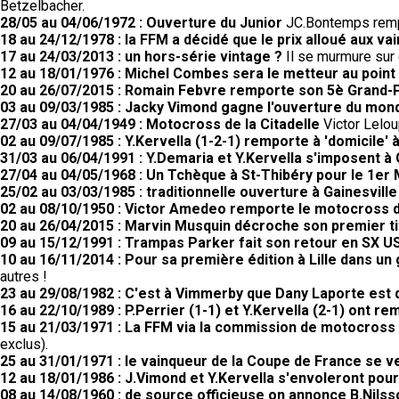
Betzelbacher.
28/05 au 04/06/1972 : Ouverture du Junior
JC.Bontemps rempo
18 au 24/12/1978 : la FFM a décidé que le prix alloué aux
17 au 24/03/2013 : un hors-série vintage ?
Il se murmure sur c
12 au 18/01/1976 : Michel Combes sera le metteur au poin
20 au 26/07/2015 : Romain Febvre remporte son 5è Grand-Pr
03 au 09/03/1985 : Jacky Vimond gagne l'ouverture du mond
27/03 au 04/04/1949 : Motocross de la Citadelle
Victor Lelou
02 au 09/07/1985 : Y.Kervella (1-2-1) remporte à 'domicile
31/03 au 06/04/1991 : Y.Demaria et Y.Kervella s'imposent à 
27/04 au 04/05/1968 : Un Tchèque à St-Thibéry pour le 1er 
25/02 au 03/03/1985 : traditionnelle ouverture à Gainesville
02 au 08/10/1950 : Victor Amedeo remporte le motocross
20 au 26/04/2015 : Marvin Musquin décroche son premier tit
09 au 15/12/1991 : Trampas Parker fait son retour en SX US
10 au 16/11/2014 : Pour sa première édition à Lille dans un
autres !
23 au 29/08/1982 : C'est à Vimmerby que Dany Laporte est
16 au 22/10/1989 : P.Perrier (1-1) et Y.Kervella (2-1) ont 
15 au 21/03/1971 : La FFM via la commission de motocross a
exclus).
25 au 31/01/1971 : le vainqueur de la Coupe de France se 
12 au 18/01/1986 : J.Vimond et Y.Kervella s'envoleront pour 
08 au 14/08/1960 : de source officieuse on annonce B.Nilss