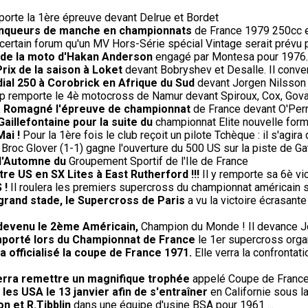
rte la 1ère épreuve devant Delrue et Bordet
 vainqueurs de manche en championnats
de France 1979 250cc et
ertain forum qu'un MV Hors-Série spécial Vintage serait prévu pour
t de la moto d'Hakan Anderson
engagé par Montesa pour 1976.
ix de la saison à Loket
devant Bobryshev et Desalle. Il conver
ial 250 à Corobrick en Afrique du Sud
devant Jorgen Nilsson 
p remporte le 4è motocross de Namur devant Spiroux, Cox, Gova
' à Romagné l'épreuve de championnat
de France devant O'Perri
Gaillefontaine pour la suite du
championnat Elite nouvelle form
Mai !
Pour la 1ère fois le club reçoit un pilote Tchèque : il s'agir
Broc Glover (1-1) gagne l'ouverture du 500 US sur la piste de Gat
 d'Automne du
Groupement Sportif de l'Ile de France
re US en SX Lites à East Rutherford !!!
Il y remporte sa 6è vi
 !
Il roulera les premiers supercross du championnat américain 
 grand stade, le Supercross de Paris
a vu la victoire écrasante
 devenu le 2ème Américain,
Champion du Monde ! Il devance J
remporté lors du Championnat de France
le 1er supercross orga
 officialisé la coupe de France 1971.
Elle verra la confrontati
verra remettre un magnifique trophée
appelé Coupe de France r
les USA le 13 janvier afin de s'entraîner
en Californie sous l
on et R.Tibblin
dans une équipe d'usine BSA pour 1961 ...