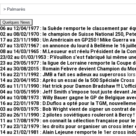
Quelques News
06 au 12/04/1977 : la Suède remporte le classement par éq
02 au 08/02/1970 : le champion de Suisse National 250, Pete
17 au 23/11/1980 : Un Américain en GP250 ! Mike Guerra va
07 au 13/07/1967 : on annonce du lourd à Bellême le 16 juill
08 au 14/03/1965 : M.Lesueur est réelu Président de la C
23/02 au 01/03/1953 : P.Vouillon s'est fabriqué lui même un
23 au 29/05/1977 : la ligue de Lorraine remporte la Coupe
24 au 30/08/2015 : Romain Febvre devient Champion du M
16 au 22/11/1992 : JMB a fait ses adieux au supercross
lors
14 au 20/04/1953 : Après un essai de la 500 Spéciale Cross G
05 au 11/11/1990 : Hat trick pour Damon Bradshaw !!! L'off
04 au 10/05/1959 : Jeff Smith s'impose tout juste devant Je
04 au 10/08/1973 : Willy Bauer gagne le GP de Belgique av
16 au 22/01/1978 : D.Duflos a opté pour la TGM, nouvellem
03 au 09/03/1975 : Bob Wright vient de signer un contrat d
20 au 26/11/1990 : 2 pilotes soviétiques rouleront à Bercy !
11 au 17/08/1979 : on connait la sélection française pour l
17 au 23/12/1979 : les droits pour organiser un cross inter
14 au 21/02/1981 : Alain Lejeune remporte le 1er cross ind