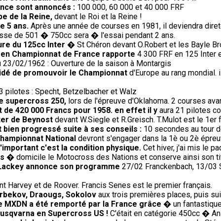
rance sont annoncés :
100 000, 60 000 et 40 000 FRF
e de la Reine,
devant le Roi et la Reine !
de 5 ans.
Après une année de courses en 1981, il deviendra direte
sse de 501 � 750cc sera � l'essai pendant 2 ans.
ure du 125cc Inter
� St Chéron devant O.Robert et les Bayle Br
) en Championnat de France rapporte
4 300 FRF en 125 Inter 
 23/02/1962 : Ouverture de la saison à Montargis
écidé de promouvoir le Championnat
d'Europe au rang mondial. 
 pilotes : Specht, Betzelbacher et Walz
de supercross 250,
lors de l'épreuve d'Oklahoma. 2 courses avant
t de 420 000 Francs pour 1958. en effet il y
aura 21 pilotes co
ter de Beynost
devant W.Siegle et R.Greisch. T.Mulot est le 1er f
 bien progressé suite à ses conseils :
10 secondes au tour 
championnat National
devront s'engager dans la 1è ou 2è épreuv
'important c'est la condition physique.
Cet hiver, j'ai mis le p
is
� domicile le Motocross des Nations et conserve ainsi son tit
0, Lackey annonce son programme
27/02 Franckenbach, 13/03 Si
t Harvey et de Roover. Francis Senes est le premier français.
 Arbekov, Draougs, Sokolov
aux trois premières places, puis sui
 le MXDN a été remporté par la France grâce
� un fantastique 
Husqvarna en Supercross US !
C'était en catégorie 450cc � An