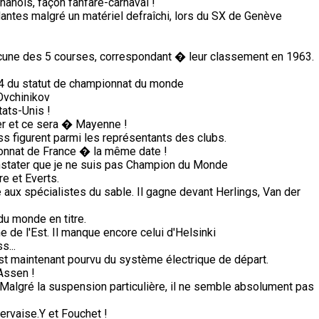
anois, façon fanfare-carnaval !
antes malgré un matériel defraîchi, lors du SX de Genève
une des 5 courses, correspondant � leur classement en 1963.
74 du statut de championnat du monde
Ovchinikov
tats-Unis !
ter et ce sera � Mayenne !
s figurent parmi les représentants des clubs.
nnat de France � la même date !
stater que je ne suis pas Champion du Monde
e et Everts.
ux spécialistes du sable. Il gagne devant Herlings, Van der
du monde en titre.
de l'Est. Il manque encore celui d'Helsinki
s...
n est maintenant pourvu du système électrique de départ.
Assen !
Malgré la suspension particulière, il ne semble absolument pas
ervaise.Y et Fouchet !