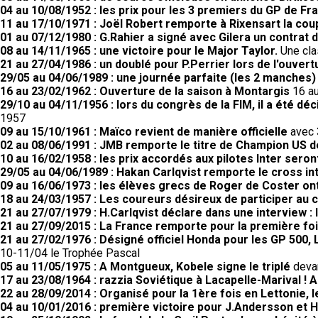
04 au 10/08/1952 : les prix pour les 3 premiers du GP de F
11 au 17/10/1971 : Joël Robert remporte à Rixensart la coup
01 au 07/12/1980 : G.Rahier a signé avec Gilera un contrat 
08 au 14/11/1965 : une victoire pour le Major Taylor.
Une cla
21 au 27/04/1986 : un doublé pour P.Perrier lors de l'ouvert
29/05 au 04/06/1989 : une journée parfaite (les 2 manches
16 au 23/02/1962 : Ouverture de la saison à Montargis
16 au
29/10 au 04/11/1956 : lors du congrès de la FIM, il a été d
1957
09 au 15/10/1961 : Maïco revient de manière officielle
avec 3
02 au 08/06/1991 : JMB remporte le titre de Champion US 
10 au 16/02/1958 : les prix accordés aux pilotes Inter seron
29/05 au 04/06/1989 : Hakan Carlqvist remporte le cross in
09 au 16/06/1973 : les élèves grecs de Roger de Coster ont
18 au 24/03/1957 : Les coureurs désireux de participer au 
21 au 27/07/1979 : H.Carlqvist déclare dans une interview : l
21 au 27/09/2015 : La France remporte pour la première fo
21 au 27/02/1976 : Désigné officiel Honda pour les GP 50
10-11/04 le Trophée Pascal
05 au 11/05/1975 : A Montgueux, Kobele signe le triplé
devan
17 au 23/08/1964 : razzia Soviétique à Lacapelle-Marival !
22 au 28/09/2014 : Organisé pour la 1ère fois en Lettonie,
04 au 10/01/2016 : première victoire pour J.Andersson et 