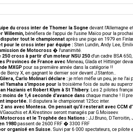
uipe du cross inter de Thomer la Sogne
devant l'Allemagne et
r Willemin,
bénéfiera de l'appui de l'usine Maïco pour la procha
 disputer tout le championnat
après une pige en 1979 en Finla
et pour le cross inter par équipe :
Sten Lundin, Andy Lee, Emi
ommission de Motocross
� l'unanimité.
e 250 cross à partir d'un moteur NSU 250
d'un cadre BSA 650,
 des Provinces de France avec
Meneau, Glada et Hittinger deva
onde MXGP
pour sa première année dans la catégorie !!
 de Bercy X, en gagnant le dernier soir devant J.Stanton...
ilera, Carlo Molinari déclare :
je m'en méfie un peu, je ne l'a
iciel Yamaha s'impose pour
la troisième fois de suite au super
an Hazianis et Robert Klym à St Thibery.
Les 2 pilotes frança
ec moins de 1,4 seconde d'avance dans
chaque manche ! Il pren
ent importée.
Il disputera le championnat 125cc inter.
e 2 ans avec Montesa. On pensait qu'il resterait avec CCM d
V.Gaouchis et A.Krestinov seront managés par G.Moiseev.
e Motocross et le Trophée des Nations :
JJ.Bruno, D.Terroitin
 en 1980
passent de 2600 FRF � 3300 FRF
oor organisé en Suisse.
Suivi par 6 000 spectateurs, ce pilote