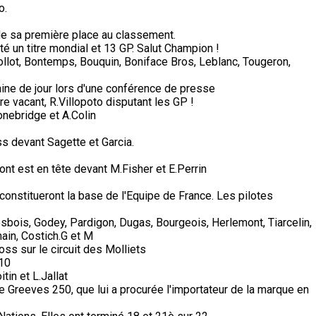
o.
de sa première place au classement.
té un titre mondial et 13 GP. Salut Champion !
Collot, Bontemps, Bouquin, Boniface Bros, Leblanc, Tougeron,
ine de jour lors d'une conférence de presse
e vacant, R.Villopoto disputant les GP !
nebridge et A.Colin
s devant Sagette et Garcia.
ont est en tête devant M.Fisher et E.Perrin
constitueront la base de l'Equipe de France. Les pilotes
sbois, Godey, Pardigon, Dugas, Bourgeois, Herlemont, Tiarcelin,
ain, Costich.G et M
s sur le circuit des Molliets
 10
in et L.Jallat
e Greeves 250, que lui a procurée l'importateur de la marque en