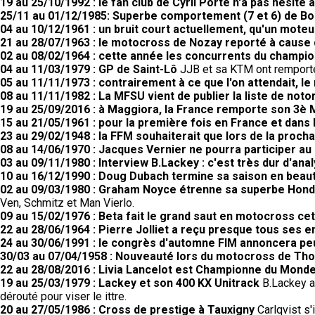
19 au 25/10/1992 : le fan club de Cyril Porte n'a pas hésité 
25/11 au 01/12/1985: Superbe comportement (7 et 6) de Bo
04 au 10/12/1961 : un bruit court actuellement, qu'un moteur
21 au 28/07/1963 : le motocross de Nozay reporté à cause
02 au 08/02/1964 : cette année les concurrents du champio
04 au 11/03/1979 : GP de Saint-Lô
JJB et sa KTM ont remporté 
05 au 11/11/1973 : contrairement à ce que l'on attendait, 
08 au 11/11/1982 : La MFSU vient de publier la liste de noto
19 au 25/09/2016 : à Maggiora, la France remporte son 3è 
15 au 21/05/1961 : pour la première fois en France et dans 
23 au 29/02/1948 : la FFM souhaiterait que lors de la proc
08 au 14/06/1970 : Jacques Vernier ne pourra participer au 
03 au 09/11/1980 : Interview B.Lackey : c'est très dur d'ana
10 au 16/12/1990 : Doug Dubach termine sa saison en beau
02 au 09/03/1980 : Graham Noyce étrenne sa superbe Honda
Ven, Schmitz et Man Vierlo.
09 au 15/02/1976 : Beta fait le grand saut en motocross cet
22 au 28/06/1964 : Pierre Jolliet a reçu presque tous ses 
24 au 30/06/1991 : le congrès d'automne FIM annoncera peut
30/03 au 07/04/1958 : Nouveauté lors du motocross de Th
22 au 28/08/2016 : Livia Lancelot est Championne du Monde
19 au 25/03/1979 : Lackey et son 400 KX Unitrack
B.Lackey a 
dérouté pour viser le ittre.
20 au 27/05/1986 : Cross de prestige à Tauxigny
Carlqvist s'