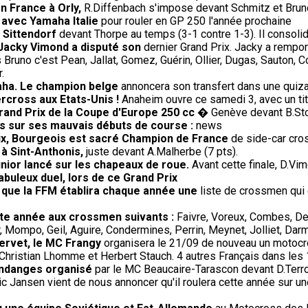
en France à Orly,
R.Diffenbach s'impose devant Schmitz et Brun
 avec Yamaha Italie
pour rouler en GP 250 l'année prochaine
 Sittendorf
devant Thorpe au temps (3-1 contre 1-3). Il consoli
 Jacky Vimond a disputé son
dernier Grand Prix. Jacky a rempor
Bruno c'est Pean, Jallat, Gomez, Guérin, Ollier, Dugas, Sauton, 
.
aha. Le champion belge
annoncera son transfert dans une quiza
rcross aux Etats-Unis !
Anaheim ouvre ce samedi 3, avec un titr
rand Prix de la Coupe d'Europe 250 cc
� Genève devant B.Sto
us sur ses mauvais débuts de course :
news
oux, Bourgeois est sacré Champion de France
de side-car cros
 à Sint-Anthonis,
juste devant A.Malherbe (7 pts).
nior lancé sur les chapeaux de roue.
Avant cette finale, D.Vim
fabuleux duel, lors de ce Grand Prix
e que la FFM établira chaque année une
liste de crossmen qui 
ette année aux crossmen suivants :
Faivre, Voreux, Combes, De
 Mompo, Geil, Aguire, Condermines, Perrin, Meynet, Jolliet, Darm
Servet, le MC Frangy
organisera le 21/09 de nouveau un motocros
Christian Lhomme et Herbert Stauch. 4 autres Français dans les
endanges organisé
par le MC Beaucaire-Tarascon devant D.Terroit
ic Jansen vient de nous annoncer qu'il roulera cette année sur un