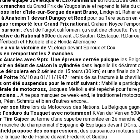
 vu une équipe Soviétique et Est-Allemande
au Motocross des Na
eux manches
du Grand Prix de Yougoslavie et reprend la tête du 
oss inter d'Isle-sur-Sorgue devant Bruno,
Lindqvist, Rahier 
re à Anaheim 1 devant Dungey et Reed
pour sa 1ère saison en 
 pas remporté leur Grand Prix national.
Graham Noyce l'emporte
n surnom :
c'est de l'argot californien, ça veut dire chouette. I've 
cative du National 500cc
devant JC.Sauton, G.Estaque, R.Darrouy
Diffenbach et F.Kobele chez Honda Allemagne
e a vu la victoire de
V.Leloup devant Spiroux et Cox
s en remportant les 2 manches.
s Aussies avec 9 pts. Une épreuve serrée puisque
les Belge
sir en début de saison la cylindrée
dans laquelle ils désirent c
se déroulera en 2 séries
de 15 tours (30 km) et une finale de 2
l Poitte
26/10 au 01/11/1947 : remis de sa fracture à la cheville
 ont été suspendus pour le motif suivant :
Mabille a partici
dérale de motocross,
Jacques Melioli a été repêché pour faire 
nciens...
A ne pas manquer ce week-end, le traditionnel motocro
 Péan, Schmitz et bien d'autres encore...
ver son titre
lors du Motocross des Nations. La Belgique gagne 
de l'enduro du Touquet avec notamment
K.Van der Ven en 500c
ur Tim Gajser
au terme d'une superbe remontée en 2è manche 
 manche du championnat d'Espagne � Esplugas devant D.Gris, J.
Enfield propose des compressions,
des puissances moteurs et 
e la ligue Ile de France devant Frederik et Guidou