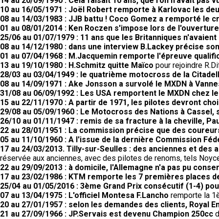
14 au 20/09/1990 : Cela faisait 10 ans, que l'on n'avait pas
10 au 16/05/1971 : Joël Robert remporte à Karlovac les d
08 au 14/03/1983 : JJB battu ! Coco Gomez a remporté le cr
01 au 08/01/2014 : Ken Roczen s'impose lors de l'ouvertu
25/06 au 01/07/1979 : 11 ans que les Britanniques n'avaient
08 au 14/12/1980 : dans une interview B.Lackey précise so
01 au 07/04/1968 : M.Jacquemin remporte l'épreuve qualifi
13 au 19/10/1980 : H.Schmitz quitte Maïco
pour rejoindre R.
28/03 au 03/04/1949 : le quatrième motocross de la Citadell
08 au 14/09/1971 : Ake Jonsson a survolé le MXDN à Vanne
31/08 au 06/09/1992 : Les USA remportent le MXDN chez le
15 au 22/11/1970 : A partir de 1971, les pilotes devront choi
29/08 au 05/09/1960 : Le Motocross des Nations à Cassel, 
26/10 au 01/11/1947 : remis de sa fracture à la cheville, Pau
22 au 28/01/1951 : La commission précise que des coureurs
05 au 11/10/1960 : A l'issue de la dernière Commission Fé
17 au 24/03/2013. Tilly-sur-Seulles : des anciennes et des a
réservée aux anciennes, avec des pilotes de renoms, tels Noyce,
22 au 29/09/2013 : à domicile, l'Allemagne n'a pas pu conser
17 au 23/02/1986 : KTM remporte les 7 premières places 
25/04 au 01/05/2016 : 3ème Grand Prix consécutif (1-4) po
07 au 13/04/1975 : L'officiel Montesa F.Lancho
remporte la 1è
20 au 27/01/1957 : selon les demandes des clients, Royal 
21 au 27/09/1966 : JP.Servais est devenu Champion 250cc
d