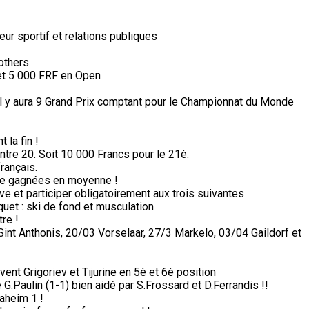
ur sportif et relations publiques
others.
et 5 000 FRF en Open
il y aura 9 Grand Prix comptant pour le Championnat du Monde
 la fin !
ntre 20. Soit 10 000 Francs pour le 21è.
rançais.
de gagnées en moyenne !
e et participer obligatoirement aux trois suivantes
aquet : ski de fond et musculation
re !
nt Anthonis, 20/03 Vorselaar, 27/3 Markelo, 03/04 Gaildorf et
vent Grigoriev et Tijurine en 5è et 6è position
G.Paulin (1-1) bien aidé par S.Frossard et D.Ferrandis !!
aheim 1 !