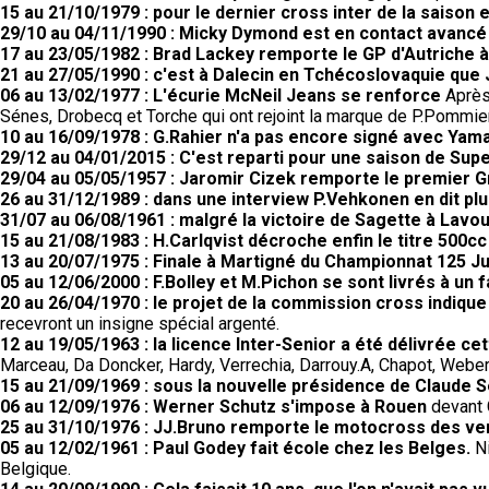
15 au 21/10/1979 : pour le dernier cross inter de la saison 
29/10 au 04/11/1990 : Micky Dymond est en contact avancé
17 au 23/05/1982 : Brad Lackey remporte le GP d'Autriche à
21 au 27/05/1990 : c'est à Dalecin en Tchécoslovaquie que
06 au 13/02/1977 : L'écurie McNeil Jeans se renforce
Après 
Sénes, Drobecq et Torche qui ont rejoint la marque de P.Pommier
10 au 16/09/1978 : G.Rahier n'a pas encore signé avec Yam
29/12 au 04/01/2015 : C'est reparti pour une saison de Supe
29/04 au 05/05/1957 : Jaromir Cizek remporte le premier G
26 au 31/12/1989 : dans une interview P.Vehkonen en dit pl
31/07 au 06/08/1961 : malgré la victoire de Sagette à Lav
15 au 21/08/1983 : H.Carlqvist décroche enfin le titre 500cc
13 au 20/07/1975 : Finale à Martigné du Championnat 125 Ju
05 au 12/06/2000 : F.Bolley et M.Pichon se sont livrés à un 
20 au 26/04/1970 : le projet de la commission cross indiqu
recevront un insigne spécial argenté.
12 au 19/05/1963 : la licence Inter-Senior a été délivrée c
Marceau, Da Doncker, Hardy, Verrechia, Darrouy.A, Chapot, Weber,
15 au 21/09/1969 : sous la nouvelle présidence de Claude 
06 au 12/09/1976 : Werner Schutz s'impose à Rouen
devant 
25 au 31/10/1976 : JJ.Bruno remporte le motocross des v
05 au 12/02/1961 : Paul Godey fait école chez les Belges.
N
Belgique.