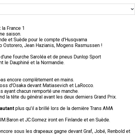
 la France 1
ine saison.
nde et Suède pour le compte d'Husqvarna
lio Ostorero, Jean Hazianis, Mogens Rasmussen !
 d'une fourche Saroléa et de pneus Dunlop Sport
nt le Dauphiné et la Normandie.
i pas encore complètement en mains.
cross d'Osaka devant Matiasevich et LaRocco.
is ayant chacun remporté une manche.
d la tête du général avant les deux derniers Grand Prix.
'autant
plus qu'il a brillé lors de la dernière Trans AMA
, JM.Baron et JC.Gomez iront en Finlande et en Suède.
 encore sous les drapeaux gagne devant Graf, Jobé, Renbold et