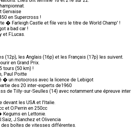
tions. Elles ont terminé 18 et 21è sur 22.
championnat.
et Gervaise
450 en Supercross !
 � Farleigh Castle et file vers le titre de World Champ' !
got a bad car !
 et F.Lucas.
s (12p), les Anglais (16p) et les Français (17p) les suivent.
ourir en Grand Prix.
5 tours (50 km) !
, Paul Poitte
pé � un motocross avec la licence de Lebigot
partie des 20 inter-experts de1960
ss de Tilly-sur-Seulles (14) avec notamment une épreuve inter
devant les USA et l'Italie.
c et O.Perrin en 250cc
� Kegums en Lettonie.
Saiz, J.Sanchez et Olivencia
des boîtes de vitesses différentes.