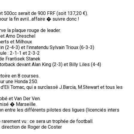
 500cc serait de 900 FRF (soit 137,20 €).
 la fin avril...affaire � suivre donc !
ve la plaque rouge de leader.
et Arno Dreschel
erts et Milhoux
n (2-4-3) et l'innatendu Sylvain Trioux (6-3-3)
ule : 2-1-1 et 2-3-2
a de Frantisek Stanek
orback devant Alan King (2-3) et Billy Liles (4-4)
ctoire en 8 courses.
sur une Honda 250.
 d'Eli Tomac, qui a surclassé J.Barcia, M.Stewart et tous les
obé et Van Der Ven.
nisé � Marseille.
on entre les différents pilotes des ligues (licenciés inters
arement vu : ce sera un trophée de football.
a direction de Roger de Coster