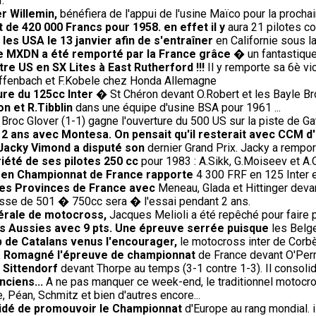
.
r Willemin,
bénéfiera de l'appui de l'usine Maïco pour la procha
t de 420 000 Francs pour 1958. en effet il y
aura 21 pilotes co
les USA le 13 janvier afin de s'entraîner
en Californie sous l
 le MXDN a été remporté par la France grâce
� un fantastique 
re US en SX Lites à East Rutherford !!!
Il y remporte sa 6è vi
Diffenbach et F.Kobele chez Honda Allemagne
ure du 125cc Inter
� St Chéron devant O.Robert et les Bayle Br
on et R.Tibblin
dans une équipe d'usine BSA pour 1961 ...
Broc Glover (1-1) gagne l'ouverture du 500 US sur la piste de Gat
e 2 ans avec Montesa. On pensait qu'il resterait avec CCM d
 Jacky Vimond a disputé son
dernier Grand Prix. Jacky a rempor
riété de ses pilotes 250 cc
pour 1983 : A.Sikk, G.Moiseev et A.
) en Championnat de France rapporte
4 300 FRF en 125 Inter 
 des Provinces de France avec
Meneau, Glada et Hittinger deva
sse de 501 � 750cc sera � l'essai pendant 2 ans.
dérale de motocross,
Jacques Melioli a été repêché pour faire 
s Aussies avec 9 pts. Une épreuve serrée puisque
les Belge
 de Catalans venus l'encourager,
le motocross inter de Corb
' à Romagné l'épreuve de championnat
de France devant O'Perri
 Sittendorf
devant Thorpe au temps (3-1 contre 1-3). Il consoli
nciens...
A ne pas manquer ce week-end, le traditionnel motocro
 Péan, Schmitz et bien d'autres encore...
écidé de promouvoir le Championnat
d'Europe au rang mondial. 