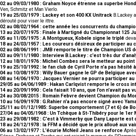
02 au 09/03/1980 : Graham Noyce étrenne sa superbe Honda
Ven, Schmitz et Man Vierlo.
19 au 25/03/1979 : Lackey et son 400 KX Unitrack
B.Lackey a 
dérouté pour viser le ittre.
02 au 08/02/1964 : cette année les concurrents du champio
13 au 20/07/1975 : Finale à Martigné du Championnat 125 Ju
05 au 11/05/1975 : A Montgueux, Kobele signe le triplé
devan
18 au 24/03/1957 : Les coureurs désireux de participer au 
02 au 08/06/1991 : JMB remporte le titre de Champion US 
03 au 09/11/1980 : Interview B.Lackey : c'est très dur d'ana
12 au 18/01/1976 : Michel Combes sera le metteur au poin
19 au 25/10/1992 : le fan club de Cyril Porte n'a pas hésité 
04 au 10/08/1973 : Willy Bauer gagne le GP de Belgique av
08 au 14/06/1970 : Jacques Vernier ne pourra participer au 
29/05 au 04/06/1989 : Hakan Carlqvist remporte le cross in
14 au 20/09/1990 : Cela faisait 10 ans, que l'on n'avait pas
24 au 30/08/2015 : Romain Febvre devient Champion du M
10 au 16/09/1978 : G.Rahier n'a pas encore signé avec Yam
25/11 au 01/12/1985: Superbe comportement (7 et 6) de Bo
27/04 au 04/05/1968 : Un Tchèque à St-Thibéry pour le 1er 
23 au 29/08/1982 : C'est à Vimmerby que Dany Laporte est
18 au 24/12/1978 : la FFM a décidé que le prix alloué aux
06 au 13/02/1977 : L'écurie McNeil Jeans se renforce
Après 