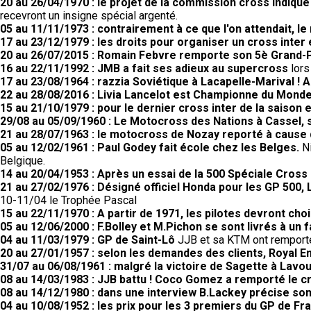
20 au 26/04/1970 : le projet de la commission cross indiqu
recevront un insigne spécial argenté.
05 au 11/11/1973 : contrairement à ce que l'on attendait, 
17 au 23/12/1979 : les droits pour organiser un cross inter
20 au 26/07/2015 : Romain Febvre remporte son 5è Grand-Pr
16 au 22/11/1992 : JMB a fait ses adieux au supercross
lors
17 au 23/08/1964 : razzia Soviétique à Lacapelle-Marival !
22 au 28/08/2016 : Livia Lancelot est Championne du Monde
15 au 21/10/1979 : pour le dernier cross inter de la saison 
29/08 au 05/09/1960 : Le Motocross des Nations à Cassel, 
21 au 28/07/1963 : le motocross de Nozay reporté à cause
05 au 12/02/1961 : Paul Godey fait école chez les Belges.
N
Belgique.
14 au 20/04/1953 : Après un essai de la 500 Spéciale Cross G
21 au 27/02/1976 : Désigné officiel Honda pour les GP 50
10-11/04 le Trophée Pascal
15 au 22/11/1970 : A partir de 1971, les pilotes devront choi
05 au 12/06/2000 : F.Bolley et M.Pichon se sont livrés à un 
04 au 11/03/1979 : GP de Saint-Lô
JJB et sa KTM ont remporté 
20 au 27/01/1957 : selon les demandes des clients, Royal 
31/07 au 06/08/1961 : malgré la victoire de Sagette à Lav
08 au 14/03/1983 : JJB battu ! Coco Gomez a remporté le cr
08 au 14/12/1980 : dans une interview B.Lackey précise so
04 au 10/08/1952 : les prix pour les 3 premiers du GP de F