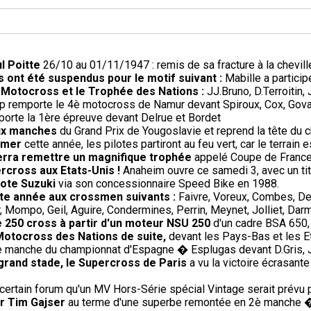
l Poitte
26/10 au 01/11/1947 : remis de sa fracture à la cheville
 ont été suspendus pour le motif suivant :
Mabille a partici
e Motocross et le Trophée des Nations :
JJ.Bruno, D.Terroitin
p remporte le 4è motocross de Namur devant Spiroux, Cox, Gova
rte la 1ère épreuve devant Delrue et Bordet
eux manches
du Grand Prix de Yougoslavie et reprend la tête du 
omer
cette année, les pilotes partiront au feu vert, car le terrai
verra remettre un magnifique trophée
appelé Coupe de France r
rcross aux Etats-Unis !
Anaheim ouvre ce samedi 3, avec un titr
lote Suzuki
via son concessionnaire Speed Bike en 1988.
ette année aux crossmen suivants :
Faivre, Voreux, Combes, De
 Mompo, Geil, Aguire, Condermines, Perrin, Meynet, Jolliet, Darm
e 250 cross à partir d'un moteur NSU 250
d'un cadre BSA 650,
Motocross des Nations de suite,
devant les Pays-Bas et les E
 manche du championnat d'Espagne � Esplugas devant D.Gris, J.
 grand stade, le Supercross de Paris
a vu la victoire écrasante
ertain forum qu'un MV Hors-Série spécial Vintage serait prévu pour
ur Tim Gajser
au terme d'une superbe remontée en 2è manche 