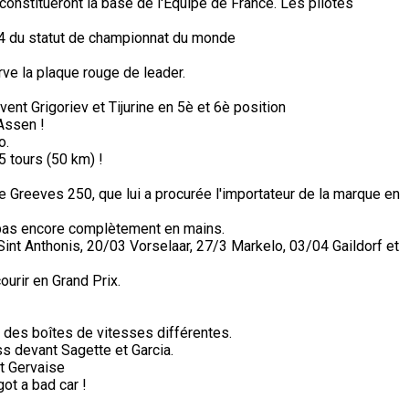
constitueront la base de l'Equipe de France. Les pilotes
74 du statut de championnat du monde
ve la plaque rouge de leader.
vent Grigoriev et Tijurine en 5è et 6è position
Assen !
o.
5 tours (50 km) !
e Greeves 250, que lui a procurée l'importateur de la marque en
i pas encore complètement en mains.
nt Anthonis, 20/03 Vorselaar, 27/3 Markelo, 03/04 Gaildorf et
ourir en Grand Prix.
des boîtes de vitesses différentes.
s devant Sagette et Garcia.
et Gervaise
got a bad car !