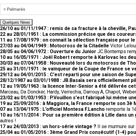
Quelques News
26/10 au 01/11/1947 : remis de sa fracture à la cheville, Pau
22 au 28/01/1951 : La commission précise que des coureurs
11 au 17/08/1979 : on connait la sélection française pour l
27/03 au 04/04/1949 : Motocross de la Citadelle
Victor Lelou
28/05 au 04/06/1972 : Ouverture du Junior
JC.Bontemps rempo
10 au 16/05/1971 : Joël Robert remporte à Karlovac les d
30/03 au 07/04/1958 : Nouveauté lors du motocross de Th
25 au 31/01/1971 : le vainqueur de la Coupe de France se 
29/12 au 04/01/2015 : C'est reparti pour une saison de Supe
28/12/1987 au 03/01/1988 : JB.Basaïa sera officiellement pi
12 au 19/05/1963 : la licence Inter-Senior a été délivrée c
Marceau, Da Doncker, Hardy, Verrechia, Darrouy.A, Chapot, Weber,
23/02 au 01/03/1953 : P.Vouillon s'est fabriqué lui même un
19 au 25/09/2016 : à Maggiora, la France remporte son 3è 
07 au 13/04/1975 : L'officiel Montesa F.Lancho
remporte la 1è
10 au 16/11/2014 : Pour sa première édition à Lille dans un
autres !
17 au 24/03/2013 : un hors-série vintage ?
Il se murmure sur c
25/04 au 01/05/2016 : 3ème Grand Prix consécutif (1-4) po