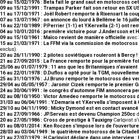
09 au 15/02/1976 : Beta fait le grand saut en motocross cet
09 au 15/12/1991 : Trampas Parker fait son retour en SX US
11 au 17/10/1971 : Joël Robert remporte à Rixensart la coup
07 au 13/07/1967 : on annonce du lourd à Bellême le 16 juill
16 au 22/10/1989 : P.Perrier (1-1) et Y.Kervella (2-1) ont 
04 au 10/01/2016 : première victoire pour J.Andersson et 
09 au 15/10/1961 : Maïco revient de manière officielle
avec 3
15 au 21/03/1971 : La FFM via la commission de motocross a
exclus).
20 au 26/11/1990 : 2 pilotes soviétiques rouleront à Bercy !
21 au 27/09/2015 : La France remporte pour la première fo
25/06 au 01/07/1979 : 11 ans que les Britanniques n'avaient
16 au 22/01/1978 : D.Duflos a opté pour la TGM, nouvellem
25 au 31/10/1976 : JJ.Bruno remporte le motocross des v
29/04 au 05/05/1957 : Jaromir Cizek remporte le premier G
24 au 30/06/1991 : le congrès d'automne FIM annoncera peut
02 au 08/10/1950 : Victor Amedeo remporte le motocross
31/03 au 06/04/1991 : Y.Demaria et Y.Kervella s'imposent à 
29/10 au 04/11/1990 : Micky Dymond est en contact avancé
21 au 27/09/1966 : JP.Servais est devenu Champion 250cc
d
20 au 27/05/1986 : Cross de prestige à Tauxigny
Carlqvist s'
01 au 08/01/2014 : Ken Roczen s'impose lors de l'ouvertu
28/03 au 03/04/1949 : le quatrième motocross de la Citadell
21 au 27/07/1979 : H.Carlqvist déclare dans une interview : l