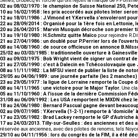
Sénes, Drobecq et Torche qui ont rejoint la marque de P.Pommier
02 au 08/02/1970 : le champion de Suisse National 250, Pete
10 au 16/02/1958 : les prix accordés aux pilotes Inter seron
12 au 18/01/1986 : J.Vimond et Y.Kervella s'envoleront pour 
22 au 28/09/2014 : Organisé pour la 1ère fois en Lettonie,
20 au 26/04/2015 : Marvin Musquin décroche son premier tit
13 au 19/10/1980 : H.Schmitz quitte Maïco
pour rejoindre R.
21 au 27/04/1986 : un doublé pour P.Perrier lors de l'ouvert
08 au 14/08/1960 : de source officieuse on annonce B.Nilss
25/02 au 03/03/1985 : traditionnelle ouverture à Gainesville
03 au 09/03/1975 : Bob Wright vient de signer un contrat d
21 au 27/05/1990 : c'est à Dalecin en Tchécoslovaquie que
08 au 11/11/1982 : La MFSU vient de publier la liste de noto
29/05 au 04/06/1989 : une journée parfaite (les 2 manches
23 au 29/05/1977 : la ligue de Lorraine remporte la Coupe
08 au 14/11/1965 : une victoire pour le Major Taylor.
Une cla
05 au 11/10/1960 : A l'issue de la dernière Commission Fé
31/08 au 06/09/1992 : Les USA remportent le MXDN chez le
18 au 24/06/1980 : Bernard Pascual gagne devant beaucoup
02 au 09/07/1985 : Y.Kervella (1-2-1) remporte à 'domicile
17 au 23/05/1982 : Brad Lackey remporte le GP d'Autriche à
17 au 24/03/2013. Tilly-sur-Seulles : des anciennes et des a
réservée aux anciennes, avec des pilotes de renoms, tels Noyce,
29/10 au 04/11/1956 : lors du congrès de la FIM, il a été d