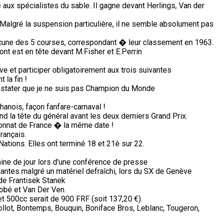
ux spécialistes du sable. Il gagne devant Herlings, Van der
Malgré la suspension particulière, il ne semble absolument pas
une des 5 courses, correspondant � leur classement en 1963.
ont est en tête devant M.Fisher et E.Perrin
e et participer obligatoirement aux trois suivantes
 la fin !
stater que je ne suis pas Champion du Monde
anois, façon fanfare-carnaval !
d la tête du général avant les deux derniers Grand Prix.
nnat de France � la même date !
rançais.
tions. Elles ont terminé 18 et 21è sur 22.
ine de jour lors d'une conférence de presse
antes malgré un matériel defraîchi, lors du SX de Genève
a de Frantisek Stanek
obé et Van Der Ven.
 500cc serait de 900 FRF (soit 137,20 €).
Collot, Bontemps, Bouquin, Boniface Bros, Leblanc, Tougeron,