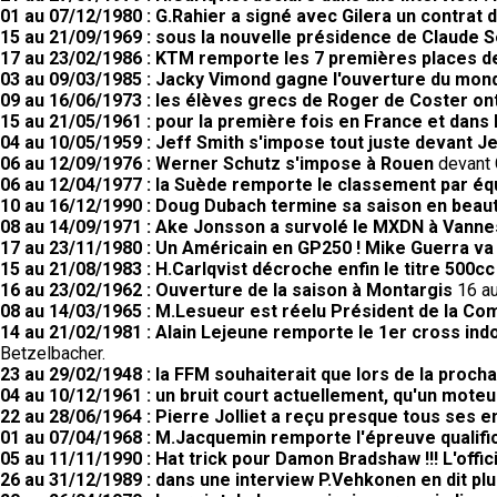
01 au 07/12/1980 : G.Rahier a signé avec Gilera un contrat 
15 au 21/09/1969 : sous la nouvelle présidence de Claude 
17 au 23/02/1986 : KTM remporte les 7 premières places 
03 au 09/03/1985 : Jacky Vimond gagne l'ouverture du mond
09 au 16/06/1973 : les élèves grecs de Roger de Coster ont
15 au 21/05/1961 : pour la première fois en France et dans 
04 au 10/05/1959 : Jeff Smith s'impose tout juste devant Je
06 au 12/09/1976 : Werner Schutz s'impose à Rouen
devant 
06 au 12/04/1977 : la Suède remporte le classement par éq
10 au 16/12/1990 : Doug Dubach termine sa saison en beau
08 au 14/09/1971 : Ake Jonsson a survolé le MXDN à Vanne
17 au 23/11/1980 : Un Américain en GP250 ! Mike Guerra va
15 au 21/08/1983 : H.Carlqvist décroche enfin le titre 500cc
16 au 23/02/1962 : Ouverture de la saison à Montargis
16 au
08 au 14/03/1965 : M.Lesueur est réelu Président de la C
14 au 21/02/1981 : Alain Lejeune remporte le 1er cross ind
Betzelbacher.
23 au 29/02/1948 : la FFM souhaiterait que lors de la proc
04 au 10/12/1961 : un bruit court actuellement, qu'un moteur
22 au 28/06/1964 : Pierre Jolliet a reçu presque tous ses 
01 au 07/04/1968 : M.Jacquemin remporte l'épreuve qualifi
05 au 11/11/1990 : Hat trick pour Damon Bradshaw !!! L'off
26 au 31/12/1989 : dans une interview P.Vehkonen en dit pl