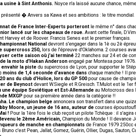
 usine à Sint Anthonis.
Noyce n'a laissé aucune chance, même a
présenté � Anvers sa Kawa et ses ambitions : le titre mondial. 
nnat de France Inter-Experts porteront
le même n° dans chac
nior lancé sur les chapeaux de roue.
Avant cette finale, D.Vim
t Harvey et de Roover. Francis Senes est le premier français.
championnat National
devront s'engager dans la 1è ou 2è épreuv
de supercross 250,
lors de l'épreuve d'Oklahoma. 2 courses avant
lyser cette saison où j'ai terminé
22 manches sur 24 et de con
t de la moto d'Hakan Anderson
engagé par Montesa pour 1976.
à envahir la piste
du supercross de Lyon, pour supporter le Stéph
ec moins de 1,4 seconde d'avance dans
chaque manche ! Il pren
20 ans du club d'Holice, lors du GP 500
pour cause de champio
ter de Beynost
devant W.Siegle et R.Greisch. T.Mulot est le 1er f
 vu une équipe Soviétique et Est-Allemande
au Motocross des Na
onde MXGP
pour sa première année dans la catégorie !!
aha. Le champion belge
annoncera son transfert dans une quiza
bby Moore, un jeune de 16 ans, auteur de
courses époustoufl
Mai !
Pour la 1ère fois le club reçoit un pilote Tchèque : il s'agir
 devenu le 2ème Américain,
Champion du Monde ! Il devance J
 vainqueurs de manche en championnats
de France 1979 250cc et
Bruno c'est Pean, Jallat, Gomez, Guérin, Ollier, Dugas, Sauton, 