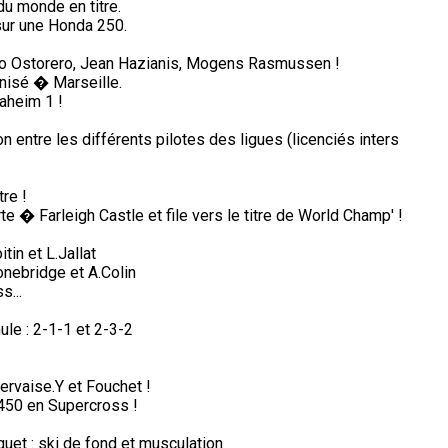
du monde en titre.
sur une Honda 250.
lio Ostorero, Jean Hazianis, Mogens Rasmussen !
nisé � Marseille.
aheim 1 !
on entre les différents pilotes des ligues (licenciés inters
re !
 � Farleigh Castle et file vers le titre de World Champ' !
in et L.Jallat
nebridge et A.Colin
s...
ule : 2-1-1 et 2-3-2
ervaise.Y et Fouchet !
450 en Supercross !
aquet : ski de fond et musculation