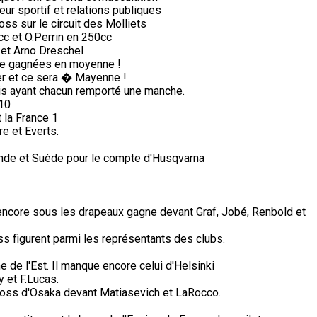
ur sportif et relations publiques
s sur le circuit des Molliets
c et O.Perrin en 250cc
et Arno Dreschel
de gagnées en moyenne !
ter et ce sera � Mayenne !
is ayant chacun remporté une manche.
 10
 la France 1
e et Everts.
nde et Suède pour le compte d'Husqvarna
 encore sous les drapeaux gagne devant Graf, Jobé, Renbold et
s figurent parmi les représentants des clubs.
de l'Est. Il manque encore celui d'Helsinki
 et F.Lucas.
cross d'Osaka devant Matiasevich et LaRocco.