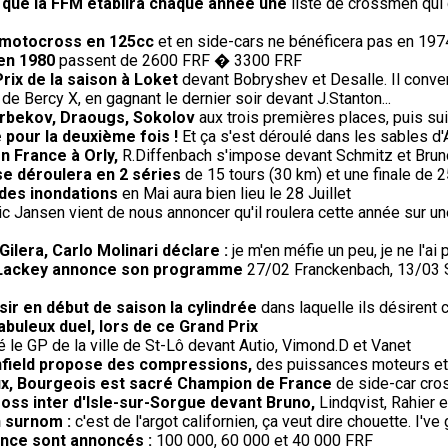
e que la FFM établira chaque année une
liste de crossmen qui 
le motocross en 125cc
et en side-cars ne bénéficera pas en 19
 en 1980
passent de 2600 FRF � 3300 FRF
ix de la saison à Loket
devant Bobryshev et Desalle. Il conver
 de Bercy X, en gagnant le dernier soir devant J.Stanton...
 Arbekov, Draougs, Sokolov
aux trois premières places, puis sui
 pour la deuxième fois !
Et ça s'est déroulé dans les sables d'
en France à Orly,
R.Diffenbach s'impose devant Schmitz et Brun
se déroulera en 2 séries
de 15 tours (30 km) et une finale de 2
 des inondations
en Mai aura bien lieu le 28 Juillet
ic Jansen vient de nous annoncer qu'il roulera cette année sur un
ilera, Carlo Molinari déclare :
je m'en méfie un peu, je ne l'a
0, Lackey annonce son programme
27/02 Franckenbach, 13/03 Si
sir en début de saison la cylindrée
dans laquelle ils désirent c
fabuleux duel, lors de ce Grand Prix
le GP de la ville de St-Lô devant Autio, Vimond.D et Vanet
Enfield propose des compressions,
des puissances moteurs et 
oux, Bourgeois est sacré Champion de France
de side-car cros
oss inter d'Isle-sur-Sorgue devant Bruno,
Lindqvist, Rahier 
n surnom :
c'est de l'argot californien, ça veut dire chouette. I've 
rance sont annoncés :
100 000, 60 000 et 40 000 FRF