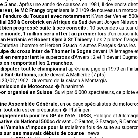
de 5 ans.
Après une année de courses en 1981, il deviendra direte
Servet, le MC Frangy
organisera le 21/09 de nouveau un motocros
de l'enduro du Touquet avec notamment
K.Van der Ven en 500c
ial 250 à Corobrick en Afrique du Sud
devant Jorgen Nilsson 
 bien progressé suite à ses conseils :
10 secondes au tour 
le monde, 1 million sera offert au premier
lors d'un cross in
an Hazianis et Robert Klym à St Thibery.
Les 2 pilotes frança
Christian Lhomme et Herbert Stauch. 4 autres Français dans les
uipe du cross inter de Thomer la Sogne
devant l'Allemagne et
té en remportant
le supercross d'Anvers : 2 et 1 devant Dugmor
s en remportant les 2 manches.
 disputer tout le championnat
après une pige en 1979 en Finla
 à Sint-Anthonis,
juste devant A.Malherbe (7 pts).
 23/02/1962 : Ouverture de la saison à Montargis
ommission de Motocross
� l'unanimité.
oor organisé en Suisse.
Suivi par 6 000 spectateurs, ce pilote
haine Assemblée Générale,
un ou deux spécialistes du motocros
 tout alu
est en préparation � Pfalfingen
engagements pour les GP de l'été :
URSS, Pologne et Allemagne 
cative du National 500cc
devant JC.Sauton, G.Estaque, R.Darrouy
iciel Yamaha s'impose pour
la troisième fois de suite au super
us sur ses mauvais débuts de course :
news