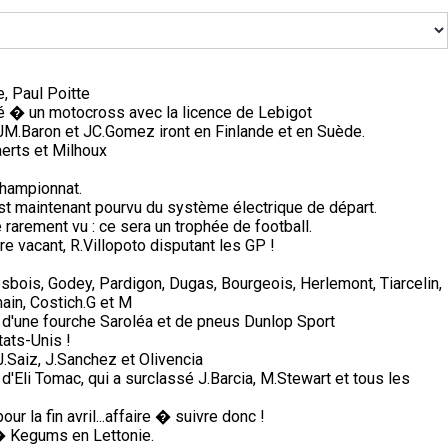
, Paul Poitte
pé � un motocross avec la licence de Lebigot
, JM.Baron et JC.Gomez iront en Finlande et en Suède.
erts et Milhoux
championnat.
n est maintenant pourvu du système électrique de départ.
arement vu : ce sera un trophée de football.
e vacant, R.Villopoto disputant les GP !
sbois, Godey, Pardigon, Dugas, Bourgeois, Herlemont, Tiarcelin,
ain, Costich.G et M
 d'une fourche Saroléa et de pneus Dunlop Sport
tats-Unis !
Saiz, J.Sanchez et Olivencia
 d'Eli Tomac, qui a surclassé J.Barcia, M.Stewart et tous les
 la fin avril...affaire � suivre donc !
� Kegums en Lettonie.