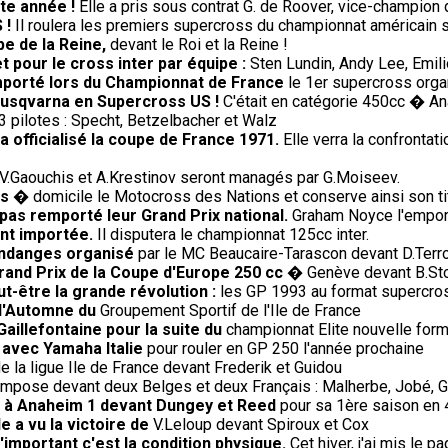
te année !
Elle a pris sous contrat G. de Roover, vice-champion 
 !
Il roulera les premiers supercross du championnat américain 
e de la Reine,
devant le Roi et la Reine !
et pour le cross inter par équipe :
Sten Lundin, Andy Lee, Emi
remporté lors du Championnat de France
le 1er supercross orga
Husqvarna en Supercross US !
C'était en catégorie 450cc � An
 pilotes : Specht, Betzelbacher et Walz
 officialisé la coupe de France 1971.
Elle verra la confrontati
V.Gaouchis et A.Krestinov seront managés par G.Moiseev.
is
� domicile le Motocross des Nations et conserve ainsi son tit
 pas remporté leur Grand Prix national.
Graham Noyce l'emporte
ent importée.
Il disputera le championnat 125cc inter.
endanges organisé
par le MC Beaucaire-Tarascon devant D.Terroit
rand Prix de la Coupe d'Europe 250 cc
� Genève devant B.Sto
-être la grande révolution :
les GP 1993 au format supercros
 d'Automne du
Groupement Sportif de l'Ile de France
Gaillefontaine pour la suite du
championnat Elite nouvelle form
 avec Yamaha Italie
pour rouler en GP 250 l'année prochaine
e la ligue Ile de France devant Frederik et Guidou
impose devant deux Belges et deux Français : Malherbe, Jobé, G
re à Anaheim 1 devant Dungey et Reed
pour sa 1ère saison en 
e a vu la victoire de
V.Leloup devant Spiroux et Cox
'important c'est la condition physique.
Cet hiver, j'ai mis le p