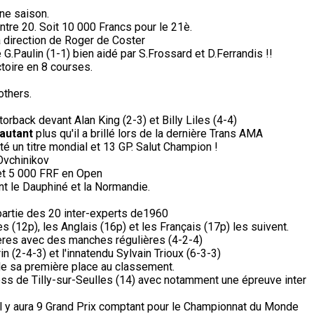
ine saison.
ntre 20. Soit 10 000 Francs pour le 21è.
a direction de Roger de Coster
G.Paulin (1-1) bien aidé par S.Frossard et D.Ferrandis !!
ctoire en 8 courses.
others.
orback devant Alan King (2-3) et Billy Liles (4-4)
'autant
plus qu'il a brillé lors de la dernière Trans AMA
té un titre mondial et 13 GP. Salut Champion !
Ovchinikov
et 5 000 FRF en Open
nt le Dauphiné et la Normandie.
partie des 20 inter-experts de1960
s (12p), les Anglais (16p) et les Français (17p) les suivent.
ères avec des manches régulières (4-2-4)
n (2-4-3) et l'innatendu Sylvain Trioux (6-3-3)
de sa première place au classement.
ss de Tilly-sur-Seulles (14) avec notamment une épreuve inter
il y aura 9 Grand Prix comptant pour le Championnat du Monde