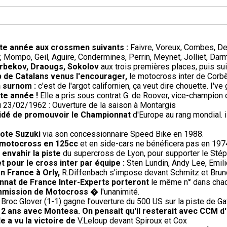
ette année aux crossmen suivants :
Faivre, Voreux, Combes, De
 Mompo, Geil, Aguire, Condermines, Perrin, Meynet, Jolliet, Darm
 Arbekov, Draougs, Sokolov
aux trois premières places, puis sui
 de Catalans venus l'encourager,
le motocross inter de Corb
n surnom :
c'est de l'argot californien, ça veut dire chouette. I've 
te année !
Elle a pris sous contrat G. de Roover, vice-champion 
 23/02/1962 : Ouverture de la saison à Montargis
écidé de promouvoir le Championnat
d'Europe au rang mondial. 
lote Suzuki
via son concessionnaire Speed Bike en 1988.
le motocross en 125cc
et en side-cars ne bénéficera pas en 19
à envahir la piste
du supercross de Lyon, pour supporter le Stéph
et pour le cross inter par équipe :
Sten Lundin, Andy Lee, Emi
en France à Orly,
R.Diffenbach s'impose devant Schmitz et Brun
nnat de France Inter-Experts porteront
le même n° dans chac
ommission de Motocross
� l'unanimité.
Broc Glover (1-1) gagne l'ouverture du 500 US sur la piste de Gat
e 2 ans avec Montesa. On pensait qu'il resterait avec CCM d
e a vu la victoire de
V.Leloup devant Spiroux et Cox