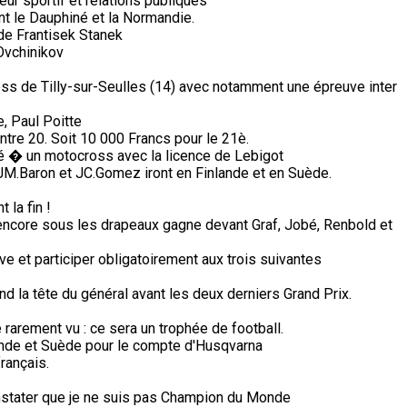
ur sportif et relations publiques
nt le Dauphiné et la Normandie.
a de Frantisek Stanek
Ovchinikov
ss de Tilly-sur-Seulles (14) avec notamment une épreuve inter
, Paul Poitte
ntre 20. Soit 10 000 Francs pour le 21è.
pé � un motocross avec la licence de Lebigot
, JM.Baron et JC.Gomez iront en Finlande et en Suède.
 la fin !
 encore sous les drapeaux gagne devant Graf, Jobé, Renbold et
e et participer obligatoirement aux trois suivantes
d la tête du général avant les deux derniers Grand Prix.
arement vu : ce sera un trophée de football.
nde et Suède pour le compte d'Husqvarna
rançais.
stater que je ne suis pas Champion du Monde