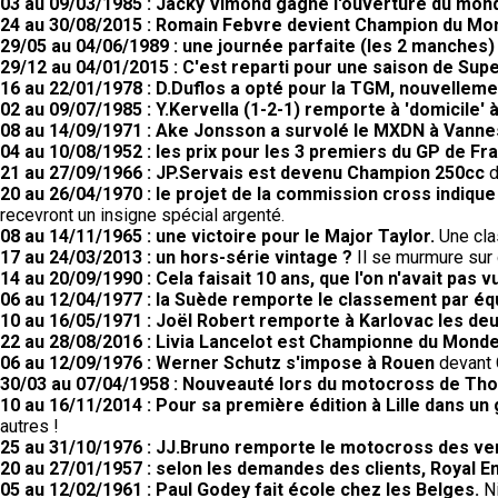
03 au 09/03/1985 : Jacky Vimond gagne l'ouverture du mond
24 au 30/08/2015 : Romain Febvre devient Champion du M
29/05 au 04/06/1989 : une journée parfaite (les 2 manches
29/12 au 04/01/2015 : C'est reparti pour une saison de Supe
16 au 22/01/1978 : D.Duflos a opté pour la TGM, nouvellem
02 au 09/07/1985 : Y.Kervella (1-2-1) remporte à 'domicile
08 au 14/09/1971 : Ake Jonsson a survolé le MXDN à Vanne
04 au 10/08/1952 : les prix pour les 3 premiers du GP de F
21 au 27/09/1966 : JP.Servais est devenu Champion 250cc
d
20 au 26/04/1970 : le projet de la commission cross indiqu
recevront un insigne spécial argenté.
08 au 14/11/1965 : une victoire pour le Major Taylor.
Une cla
17 au 24/03/2013 : un hors-série vintage ?
Il se murmure sur c
14 au 20/09/1990 : Cela faisait 10 ans, que l'on n'avait pas
06 au 12/04/1977 : la Suède remporte le classement par éq
10 au 16/05/1971 : Joël Robert remporte à Karlovac les d
22 au 28/08/2016 : Livia Lancelot est Championne du Monde
06 au 12/09/1976 : Werner Schutz s'impose à Rouen
devant 
30/03 au 07/04/1958 : Nouveauté lors du motocross de Th
10 au 16/11/2014 : Pour sa première édition à Lille dans un
autres !
25 au 31/10/1976 : JJ.Bruno remporte le motocross des v
20 au 27/01/1957 : selon les demandes des clients, Royal 
05 au 12/02/1961 : Paul Godey fait école chez les Belges.
N