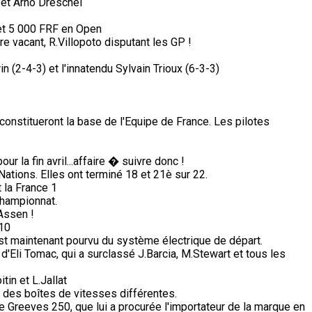
et Arno Dreschel
et 5 000 FRF en Open
e vacant, R.Villopoto disputant les GP !
n (2-4-3) et l'innatendu Sylvain Trioux (6-3-3)
constitueront la base de l'Equipe de France. Les pilotes
 la fin avril...affaire � suivre donc !
tions. Elles ont terminé 18 et 21è sur 22.
 la France 1
championnat.
Assen !
 10
n est maintenant pourvu du système électrique de départ.
 d'Eli Tomac, qui a surclassé J.Barcia, M.Stewart et tous les
in et L.Jallat
des boîtes de vitesses différentes.
e Greeves 250, que lui a procurée l'importateur de la marque en