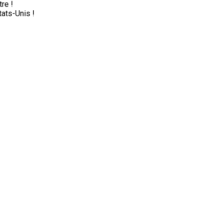
re !
tats-Unis !