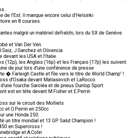
s...
de l'Est. Il manque encore celui d'Helsinki
ctoire en 8 courses.
antes malgré un matériel defraîchi, lors du SX de Genève
obé et Van Der Ven.
Saiz, J.Sanchez et Olivencia
devant les USA et l'Italie.
s (12p), les Anglais (16p) et les Français (17p) les suivent.
ine de jour lors d'une conférence de presse
 � Farleigh Castle et file vers le titre de World Champ' !
cross d'Osaka devant Matiasevich et LaRocco.
 d'une fourche Saroléa et de pneus Dunlop Sport
ont est en tête devant M.Fisher et E.Perrin
s sur le circuit des Molliets
c et O.Perrin en 250cc
sur une Honda 250.
té un titre mondial et 13 GP. Salut Champion !
450 en Supercross !
nebridge et A.Colin