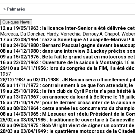
Quelques News
12 au 19/05/1963 : la licence Inter-Senior a été délivrée c
Marceau, Da Doncker, Hardy, Verrechia, Darrouy.A, Chapot, Weber,
17 au 23/08/1964 : razzia Soviétique à Lacapelle-Marival !
18 au 24/06/1980 : Bernard Pascual gagne devant beaucoup
08 au 14/12/1980 : dans une interview B.Lackey précise so
09 au 15/02/1976 : Beta fait le grand saut en motocross cet
16 au 23/02/1962 : Ouverture de la saison à Montargis
16 au
29/10 au 04/11/1956 : lors du congrès de la FIM, il a été d
1957
28/12/1987 au 03/01/1988 : JB.Basaïa sera officiellement pi
05 au 11/11/1973 : contrairement à ce que l'on attendait, 
19 au 25/10/1992 : le fan club de Cyril Porte n'a pas hésité 
07 au 13/07/1967 : on annonce du lourd à Bellême le 16 juill
15 au 21/10/1979 : pour le dernier cross inter de la saison 
02 au 08/02/1964 : cette année les concurrents du champio
08 au 14/03/1965 : M.Lesueur est réelu Président de la C
25/02 au 03/03/1985 : traditionnelle ouverture à Gainesville
03 au 09/03/1975 : Bob Wright vient de signer un contrat d
28/03 au 03/04/1949 : le quatrième motocross de la Citadell