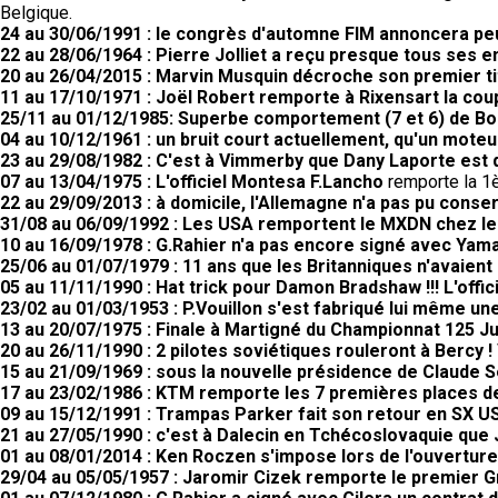
Belgique.
24 au 30/06/1991 : le congrès d'automne FIM annoncera peut
22 au 28/06/1964 : Pierre Jolliet a reçu presque tous ses 
20 au 26/04/2015 : Marvin Musquin décroche son premier tit
11 au 17/10/1971 : Joël Robert remporte à Rixensart la coup
25/11 au 01/12/1985: Superbe comportement (7 et 6) de Bo
04 au 10/12/1961 : un bruit court actuellement, qu'un moteur
23 au 29/08/1982 : C'est à Vimmerby que Dany Laporte est
07 au 13/04/1975 : L'officiel Montesa F.Lancho
remporte la 1è
22 au 29/09/2013 : à domicile, l'Allemagne n'a pas pu conser
31/08 au 06/09/1992 : Les USA remportent le MXDN chez le
10 au 16/09/1978 : G.Rahier n'a pas encore signé avec Yam
25/06 au 01/07/1979 : 11 ans que les Britanniques n'avaient
05 au 11/11/1990 : Hat trick pour Damon Bradshaw !!! L'off
23/02 au 01/03/1953 : P.Vouillon s'est fabriqué lui même un
13 au 20/07/1975 : Finale à Martigné du Championnat 125 Ju
20 au 26/11/1990 : 2 pilotes soviétiques rouleront à Bercy !
15 au 21/09/1969 : sous la nouvelle présidence de Claude 
17 au 23/02/1986 : KTM remporte les 7 premières places 
09 au 15/12/1991 : Trampas Parker fait son retour en SX US
21 au 27/05/1990 : c'est à Dalecin en Tchécoslovaquie que
01 au 08/01/2014 : Ken Roczen s'impose lors de l'ouvertu
29/04 au 05/05/1957 : Jaromir Cizek remporte le premier G