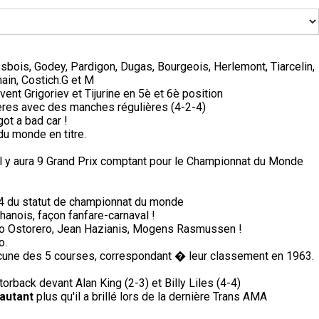
sbois, Godey, Pardigon, Dugas, Bourgeois, Herlemont, Tiarcelin,
ain, Costich.G et M
vent Grigoriev et Tijurine en 5è et 6è position
ères avec des manches régulières (4-2-4)
got a bad car !
du monde en titre.
il y aura 9 Grand Prix comptant pour le Championnat du Monde
74 du statut de championnat du monde
anois, façon fanfare-carnaval !
lio Ostorero, Jean Hazianis, Mogens Rasmussen !
o.
une des 5 courses, correspondant � leur classement en 1963.
orback devant Alan King (2-3) et Billy Liles (4-4)
'autant
plus qu'il a brillé lors de la dernière Trans AMA