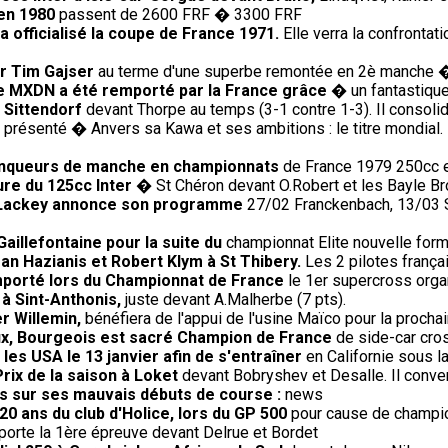
 en 1980
passent de 2600 FRF � 3300 FRF
 officialisé la coupe de France 1971.
Elle verra la confrontati
ur Tim Gajser
au terme d'une superbe remontée en 2è manche 
 le MXDN a été remporté par la France grâce
� un fantastique 
 Sittendorf
devant Thorpe au temps (3-1 contre 1-3). Il consoli
présenté � Anvers sa Kawa et ses ambitions : le titre mondial. 
 vainqueurs de manche en championnats
de France 1979 250cc et
ure du 125cc Inter
� St Chéron devant O.Robert et les Bayle Br
0, Lackey annonce son programme
27/02 Franckenbach, 13/03 Si
Gaillefontaine pour la suite du
championnat Elite nouvelle form
an Hazianis et Robert Klym à St Thibery.
Les 2 pilotes frança
remporté lors du Championnat de France
le 1er supercross orga
 à Sint-Anthonis,
juste devant A.Malherbe (7 pts).
r Willemin,
bénéfiera de l'appui de l'usine Maïco pour la procha
oux, Bourgeois est sacré Champion de France
de side-car cros
les USA le 13 janvier afin de s'entraîner
en Californie sous l
ix de la saison à Loket
devant Bobryshev et Desalle. Il conver
us sur ses mauvais débuts de course :
news
20 ans du club d'Holice, lors du GP 500
pour cause de champio
rte la 1ère épreuve devant Delrue et Bordet