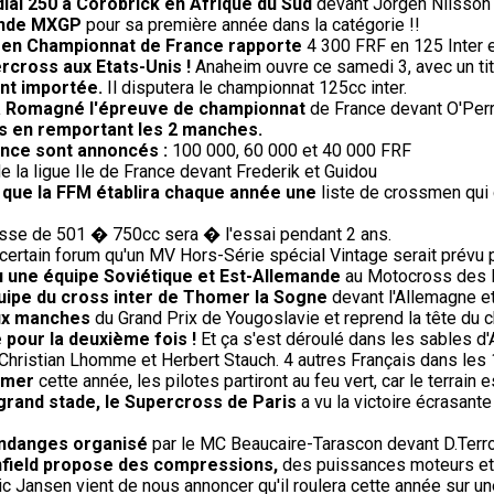
ial 250 à Corobrick en Afrique du Sud
devant Jorgen Nilsson 
onde MXGP
pour sa première année dans la catégorie !!
) en Championnat de France rapporte
4 300 FRF en 125 Inter 
rcross aux Etats-Unis !
Anaheim ouvre ce samedi 3, avec un titr
ent importée.
Il disputera le championnat 125cc inter.
' à Romagné l'épreuve de championnat
de France devant O'Perri
s en remportant les 2 manches.
rance sont annoncés :
100 000, 60 000 et 40 000 FRF
e la ligue Ile de France devant Frederik et Guidou
e que la FFM établira chaque année une
liste de crossmen qui 
sse de 501 � 750cc sera � l'essai pendant 2 ans.
ertain forum qu'un MV Hors-Série spécial Vintage serait prévu pour
 vu une équipe Soviétique et Est-Allemande
au Motocross des Na
uipe du cross inter de Thomer la Sogne
devant l'Allemagne et
eux manches
du Grand Prix de Yougoslavie et reprend la tête du 
 pour la deuxième fois !
Et ça s'est déroulé dans les sables d'
Christian Lhomme et Herbert Stauch. 4 autres Français dans les
omer
cette année, les pilotes partiront au feu vert, car le terrai
 grand stade, le Supercross de Paris
a vu la victoire écrasante
endanges organisé
par le MC Beaucaire-Tarascon devant D.Terroit
Enfield propose des compressions,
des puissances moteurs et 
ic Jansen vient de nous annoncer qu'il roulera cette année sur un