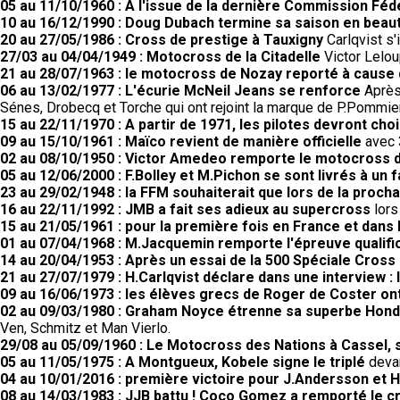
05 au 11/10/1960 : A l'issue de la dernière Commission Fé
10 au 16/12/1990 : Doug Dubach termine sa saison en beau
20 au 27/05/1986 : Cross de prestige à Tauxigny
Carlqvist s'
27/03 au 04/04/1949 : Motocross de la Citadelle
Victor Lelou
21 au 28/07/1963 : le motocross de Nozay reporté à cause
06 au 13/02/1977 : L'écurie McNeil Jeans se renforce
Après 
Sénes, Drobecq et Torche qui ont rejoint la marque de P.Pommier
15 au 22/11/1970 : A partir de 1971, les pilotes devront choi
09 au 15/10/1961 : Maïco revient de manière officielle
avec 3
02 au 08/10/1950 : Victor Amedeo remporte le motocross
05 au 12/06/2000 : F.Bolley et M.Pichon se sont livrés à un 
23 au 29/02/1948 : la FFM souhaiterait que lors de la proc
16 au 22/11/1992 : JMB a fait ses adieux au supercross
lors
15 au 21/05/1961 : pour la première fois en France et dans 
01 au 07/04/1968 : M.Jacquemin remporte l'épreuve qualifi
14 au 20/04/1953 : Après un essai de la 500 Spéciale Cross G
21 au 27/07/1979 : H.Carlqvist déclare dans une interview : l
09 au 16/06/1973 : les élèves grecs de Roger de Coster ont
02 au 09/03/1980 : Graham Noyce étrenne sa superbe Honda
Ven, Schmitz et Man Vierlo.
29/08 au 05/09/1960 : Le Motocross des Nations à Cassel, 
05 au 11/05/1975 : A Montgueux, Kobele signe le triplé
devan
04 au 10/01/2016 : première victoire pour J.Andersson et 
08 au 14/03/1983 : JJB battu ! Coco Gomez a remporté le cr