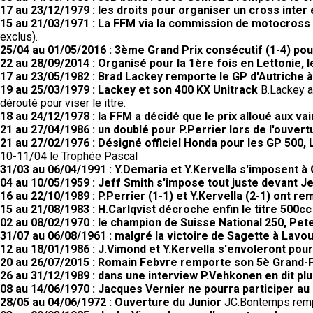
17 au 23/12/1979 : les droits pour organiser un cross inter
15 au 21/03/1971 : La FFM via la commission de motocross a
exclus).
25/04 au 01/05/2016 : 3ème Grand Prix consécutif (1-4) po
22 au 28/09/2014 : Organisé pour la 1ère fois en Lettonie,
17 au 23/05/1982 : Brad Lackey remporte le GP d'Autriche à
19 au 25/03/1979 : Lackey et son 400 KX Unitrack
B.Lackey a 
dérouté pour viser le ittre.
18 au 24/12/1978 : la FFM a décidé que le prix alloué aux
21 au 27/04/1986 : un doublé pour P.Perrier lors de l'ouvert
21 au 27/02/1976 : Désigné officiel Honda pour les GP 50
10-11/04 le Trophée Pascal
31/03 au 06/04/1991 : Y.Demaria et Y.Kervella s'imposent à 
04 au 10/05/1959 : Jeff Smith s'impose tout juste devant Je
16 au 22/10/1989 : P.Perrier (1-1) et Y.Kervella (2-1) ont 
15 au 21/08/1983 : H.Carlqvist décroche enfin le titre 500cc
02 au 08/02/1970 : le champion de Suisse National 250, Pete
31/07 au 06/08/1961 : malgré la victoire de Sagette à Lav
12 au 18/01/1986 : J.Vimond et Y.Kervella s'envoleront pour 
20 au 26/07/2015 : Romain Febvre remporte son 5è Grand-Pr
26 au 31/12/1989 : dans une interview P.Vehkonen en dit pl
08 au 14/06/1970 : Jacques Vernier ne pourra participer au 
28/05 au 04/06/1972 : Ouverture du Junior
JC.Bontemps rempo