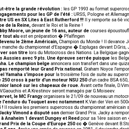
-être la grande révolution :
les GP 1993 au format supercros
engagements pour les GP de l'été :
URSS, Pologne et Allemagne 
re US en SX Lites à East Rutherford !!!
Il y remporte sa 6è vi
e de la Reine,
devant le Roi et la Reine !
bby Moore, un jeune de 16 ans, auteur de
courses époustoufl
 tout alu
est en préparation � Pfalfingen
 devenu le 2ème Américain,
Champion du Monde ! Il devance J
 manche du championnat d'Espagne � Esplugas devant D.Gris, J.
ver son titre
lors du Motocross des Nations. La Belgique gagne 
s Aussies avec 9 pts. Une épreuve serrée puisque
les Belge
aha. Le champion belge
annoncera son transfert dans une quiza
 pas remporté leur Grand Prix national.
Graham Noyce l'emporte
iciel Yamaha s'impose pour
la troisième fois de suite au super
e 250 cross à partir d'un moteur NSU 250
d'un cadre BSA 650,
nior lancé sur les chapeaux de roue.
Avant cette finale, D.Vim
V.Gaouchis et A.Krestinov seront managés par G.Moiseev.
Servet, le MC Frangy
organisera le 21/09 de nouveau un motocros
de l'enduro du Touquet avec notamment
K.Van der Ven en 500c
 !
Il roulera les premiers supercross du championnat américain 
 Jacky Vimond a disputé son
dernier Grand Prix. Jacky a rempor
re à Anaheim 1 devant Dungey et Reed
pour sa 1ère saison en 
rand Prix de la Coupe d'Europe 250 cc
� Genève devant B.Sto