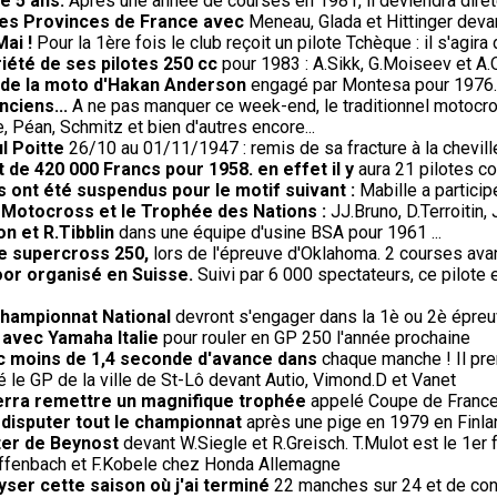
de 5 ans.
Après une année de courses en 1981, il deviendra direte
 des Provinces de France avec
Meneau, Glada et Hittinger deva
Mai !
Pour la 1ère fois le club reçoit un pilote Tchèque : il s'agir
riété de ses pilotes 250 cc
pour 1983 : A.Sikk, G.Moiseev et A.
t de la moto d'Hakan Anderson
engagé par Montesa pour 1976.
nciens...
A ne pas manquer ce week-end, le traditionnel motocro
 Péan, Schmitz et bien d'autres encore...
l Poitte
26/10 au 01/11/1947 : remis de sa fracture à la cheville
t de 420 000 Francs pour 1958. en effet il y
aura 21 pilotes co
 ont été suspendus pour le motif suivant :
Mabille a partici
e Motocross et le Trophée des Nations :
JJ.Bruno, D.Terroitin
on et R.Tibblin
dans une équipe d'usine BSA pour 1961 ...
de supercross 250,
lors de l'épreuve d'Oklahoma. 2 courses avant
oor organisé en Suisse.
Suivi par 6 000 spectateurs, ce pilote
championnat National
devront s'engager dans la 1è ou 2è épreuv
 avec Yamaha Italie
pour rouler en GP 250 l'année prochaine
ec moins de 1,4 seconde d'avance dans
chaque manche ! Il pren
le GP de la ville de St-Lô devant Autio, Vimond.D et Vanet
verra remettre un magnifique trophée
appelé Coupe de France r
 disputer tout le championnat
après une pige en 1979 en Finla
ter de Beynost
devant W.Siegle et R.Greisch. T.Mulot est le 1er f
Diffenbach et F.Kobele chez Honda Allemagne
lyser cette saison où j'ai terminé
22 manches sur 24 et de con