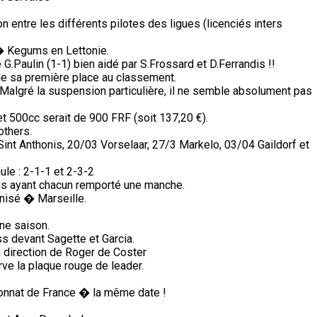
on entre les différents pilotes des ligues (licenciés inters
� Kegums en Lettonie.
G.Paulin (1-1) bien aidé par S.Frossard et D.Ferrandis !!
de sa première place au classement.
Malgré la suspension particulière, il ne semble absolument pas
 500cc serait de 900 FRF (soit 137,20 €).
others.
nt Anthonis, 20/03 Vorselaar, 27/3 Markelo, 03/04 Gaildorf et
ule : 2-1-1 et 2-3-2
is ayant chacun remporté une manche.
nisé � Marseille.
ine saison.
s devant Sagette et Garcia.
a direction de Roger de Coster
ve la plaque rouge de leader.
nnat de France � la même date !