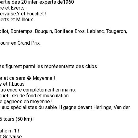
partie des 20 inter-experts de1960
e et Everts.
ervaise.Y et Fouchet !
erts et Milhoux
Collot, Bontemps, Bouquin, Boniface Bros, Leblanc, Tougeron,
ourir en Grand Prix.
s figurent parmi les représentants des clubs.
ter et ce sera � Mayenne !
 et F.Lucas.
i pas encore complètement en mains.
aquet : ski de fond et musculation
de gagnées en moyenne !
ux spécialistes du sable. Il gagne devant Herlings, Van der
5 tours (50 km) !
aheim 1 !
et Gervaise