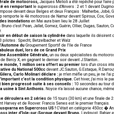
dérale de motocross,
Jacques Melioli a été repêché pour faire 
té en remportant
le supercross d'Anvers : 2 et 1 devant Dugmor
impose devant deux Belges et deux Français : Malherbe, Jobé, G
p remporte le 4è motocross de Namur devant Spiroux, Cox, Gova
 des inondations
en Mai aura bien lieu le 28 Juillet
Bruno c'est Pean, Jallat, Gomez, Guérin, Ollier, Dugas, Sauton, 
.
sir en début de saison la cylindrée
dans laquelle ils désirent c
 pilotes : Specht, Betzelbacher et Walz
 d'Automne du
Groupement Sportif de l'Ile de France
fabuleux duel, lors de ce Grand Prix
haine Assemblée Générale,
un ou deux spécialistes du motocros
 de Bercy X, en gagnant le dernier soir devant J.Stanton...
le monde, 1 million sera offert au premier
lors d'un cross in
cative du National 500cc
devant JC.Sauton, G.Estaque, R.Darrouy
ilera, Carlo Molinari déclare :
je m'en méfie un peu, je ne l'a
'important c'est la condition physique.
Cet hiver, j'ai mis le p
 bien progressé suite à ses conseils :
10 secondes au tour 
 usine à Sint Anthonis.
Noyce n'a laissé aucune chance, même a
se déroulera en 2 séries
de 15 tours (30 km) et une finale de 2
t Harvey et de Roover. Francis Senes est le premier français.
Husqvarna en Supercross US !
C'était en catégorie 450cc � An
oss inter d'Isle-sur-Sorgue devant Bruno,
Lindqvist, Rahier 