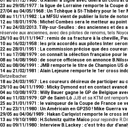
01 au 07/12/1980 : G.Rahier a signé avec Gilera un contrat 
23 au 29/05/1977 : la ligue de Lorraine remporte la Coupe
27/04 au 04/05/1968 : Un Tchèque à St-Thibéry pour le 1er 
08 au 11/11/1982 : La MFSU vient de publier la liste de noto
12 au 18/01/1976 : Michel Combes sera le metteur au poin
17 au 24/03/2013. Tilly-sur-Seulles : des anciennes et des a
réservée aux anciennes, avec des pilotes de renoms, tels Noyce,
26/10 au 01/11/1947 : remis de sa fracture à la cheville, Pau
10 au 16/02/1958 : les prix accordés aux pilotes Inter seron
22 au 28/01/1951 : La commission précise que des coureurs
11 au 17/08/1979 : on connait la sélection française pour l
08 au 14/08/1960 : de source officieuse on annonce B.Nilss
02 au 08/06/1991 : JMB remporte le titre de Champion US 
14 au 21/02/1981 : Alain Lejeune remporte le 1er cross ind
Betzelbacher.
18 au 24/03/1957 : Les coureurs désireux de participer au 
29/10 au 04/11/1990 : Micky Dymond est en contact avancé
04 au 10/08/1973 : Willy Bauer gagne le GP de Belgique av
04 au 11/03/1979 : GP de Saint-Lô
JJB et sa KTM ont remporté 
25 au 31/01/1971 : le vainqueur de la Coupe de France se 
17 au 23/11/1980 : Un Américain en GP250 ! Mike Guerra va
29/05 au 04/06/1989 : Hakan Carlqvist remporte le cross in
13 au 19/10/1980 : H.Schmitz quitte Maïco
pour rejoindre R.
03 au 09/11/1980 : Interview B.Lackey : c'est très dur d'ana