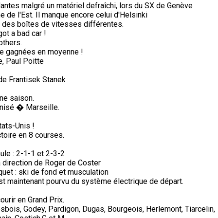
antes malgré un matériel defraîchi, lors du SX de Genève
de l'Est. Il manque encore celui d'Helsinki
des boîtes de vitesses différentes.
got a bad car !
others.
de gagnées en moyenne !
, Paul Poitte
a de Frantisek Stanek
ine saison.
nisé � Marseille.
tats-Unis !
ctoire en 8 courses.
ule : 2-1-1 et 2-3-2
a direction de Roger de Coster
aquet : ski de fond et musculation
n est maintenant pourvu du système électrique de départ.
ourir en Grand Prix.
sbois, Godey, Pardigon, Dugas, Bourgeois, Herlemont, Tiarcelin,