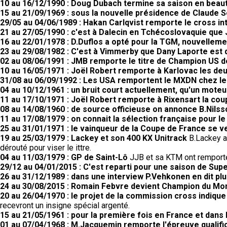
10 au 16/12/1990 : Doug Dubach termine sa saison en beau
15 au 21/09/1969 : sous la nouvelle présidence de Claude 
29/05 au 04/06/1989 : Hakan Carlqvist remporte le cross in
21 au 27/05/1990 : c'est à Dalecin en Tchécoslovaquie que
16 au 22/01/1978 : D.Duflos a opté pour la TGM, nouvellem
23 au 29/08/1982 : C'est à Vimmerby que Dany Laporte est
02 au 08/06/1991 : JMB remporte le titre de Champion US 
10 au 16/05/1971 : Joël Robert remporte à Karlovac les d
31/08 au 06/09/1992 : Les USA remportent le MXDN chez le
04 au 10/12/1961 : un bruit court actuellement, qu'un moteur
11 au 17/10/1971 : Joël Robert remporte à Rixensart la coup
08 au 14/08/1960 : de source officieuse on annonce B.Nilss
11 au 17/08/1979 : on connait la sélection française pour l
25 au 31/01/1971 : le vainqueur de la Coupe de France se 
19 au 25/03/1979 : Lackey et son 400 KX Unitrack
B.Lackey a 
dérouté pour viser le ittre.
04 au 11/03/1979 : GP de Saint-Lô
JJB et sa KTM ont remporté 
29/12 au 04/01/2015 : C'est reparti pour une saison de Supe
26 au 31/12/1989 : dans une interview P.Vehkonen en dit pl
24 au 30/08/2015 : Romain Febvre devient Champion du M
20 au 26/04/1970 : le projet de la commission cross indiqu
recevront un insigne spécial argenté.
15 au 21/05/1961 : pour la première fois en France et dans 
01 au 07/04/1968 : M.Jacquemin remporte l'épreuve qualifi