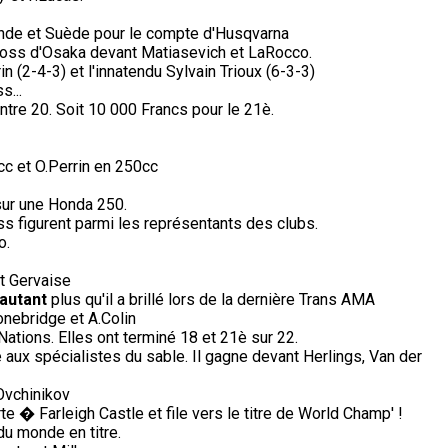
nde et Suède pour le compte d'Husqvarna
cross d'Osaka devant Matiasevich et LaRocco.
n (2-4-3) et l'innatendu Sylvain Trioux (6-3-3)
s...
ntre 20. Soit 10 000 Francs pour le 21è.
c et O.Perrin en 250cc
sur une Honda 250.
s figurent parmi les représentants des clubs.
o.
et Gervaise
'autant
plus qu'il a brillé lors de la dernière Trans AMA
nebridge et A.Colin
tions. Elles ont terminé 18 et 21è sur 22.
ux spécialistes du sable. Il gagne devant Herlings, Van der
Ovchinikov
 � Farleigh Castle et file vers le titre de World Champ' !
du monde en titre.