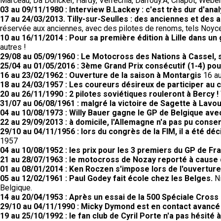
Marceau, Da Doncker, Hardy, Verrechia, Darrouy.A, Chapot, Weber,
03 au 09/11/1980 : Interview B.Lackey : c'est très dur d'ana
17 au 24/03/2013. Tilly-sur-Seulles : des anciennes et des a
réservée aux anciennes, avec des pilotes de renoms, tels Noyce,
10 au 16/11/2014 : Pour sa première édition à Lille dans un
autres !
29/08 au 05/09/1960 : Le Motocross des Nations à Cassel, 
25/04 au 01/05/2016 : 3ème Grand Prix consécutif (1-4) po
16 au 23/02/1962 : Ouverture de la saison à Montargis
16 au
18 au 24/03/1957 : Les coureurs désireux de participer au 
20 au 26/11/1990 : 2 pilotes soviétiques rouleront à Bercy !
31/07 au 06/08/1961 : malgré la victoire de Sagette à Lav
04 au 10/08/1973 : Willy Bauer gagne le GP de Belgique av
22 au 29/09/2013 : à domicile, l'Allemagne n'a pas pu conser
29/10 au 04/11/1956 : lors du congrès de la FIM, il a été d
1957
04 au 10/08/1952 : les prix pour les 3 premiers du GP de F
21 au 28/07/1963 : le motocross de Nozay reporté à cause
01 au 08/01/2014 : Ken Roczen s'impose lors de l'ouvertu
05 au 12/02/1961 : Paul Godey fait école chez les Belges.
N
Belgique.
14 au 20/04/1953 : Après un essai de la 500 Spéciale Cross G
29/10 au 04/11/1990 : Micky Dymond est en contact avancé
19 au 25/10/1992 : le fan club de Cyril Porte n'a pas hésité 