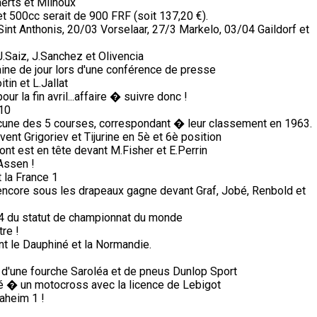
erts et Milhoux
 500cc serait de 900 FRF (soit 137,20 €).
nt Anthonis, 20/03 Vorselaar, 27/3 Markelo, 03/04 Gaildorf et
Saiz, J.Sanchez et Olivencia
ine de jour lors d'une conférence de presse
in et L.Jallat
 la fin avril...affaire � suivre donc !
 10
une des 5 courses, correspondant � leur classement en 1963.
vent Grigoriev et Tijurine en 5è et 6è position
ont est en tête devant M.Fisher et E.Perrin
Assen !
 la France 1
 encore sous les drapeaux gagne devant Graf, Jobé, Renbold et
74 du statut de championnat du monde
re !
nt le Dauphiné et la Normandie.
 d'une fourche Saroléa et de pneus Dunlop Sport
pé � un motocross avec la licence de Lebigot
aheim 1 !