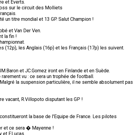
e et Everts.
s sur le circuit des Molliets
rançais.
té un titre mondial et 13 GP. Salut Champion !
obé et Van Der Ven.
 la fin !
championnat.
s (12p), les Anglais (16p) et les Français (17p) les suivent.
, JM.Baron et JC.Gomez iront en Finlande et en Suède.
arement vu : ce sera un trophée de football.
Malgré la suspension particulière, il ne semble absolument pas
e vacant, R.Villopoto disputant les GP !
constitueront la base de l'Equipe de France. Les pilotes
ter et ce sera � Mayenne !
 et F.Lucas.