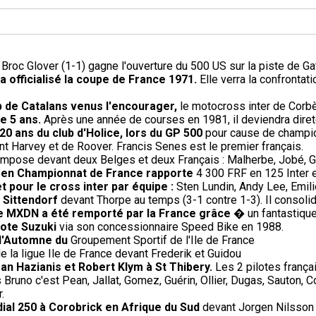
Broc Glover (1-1) gagne l'ouverture du 500 US sur la piste de Gat
 officialisé la coupe de France 1971.
Elle verra la confrontati
 de Catalans venus l'encourager,
le motocross inter de Corb
de 5 ans.
Après une année de courses en 1981, il deviendra direte
20 ans du club d'Holice, lors du GP 500
pour cause de champio
t Harvey et de Roover. Francis Senes est le premier français.
impose devant deux Belges et deux Français : Malherbe, Jobé, G
) en Championnat de France rapporte
4 300 FRF en 125 Inter 
et pour le cross inter par équipe :
Sten Lundin, Andy Lee, Emi
 Sittendorf
devant Thorpe au temps (3-1 contre 1-3). Il consoli
 le MXDN a été remporté par la France grâce
� un fantastique 
lote Suzuki
via son concessionnaire Speed Bike en 1988.
 d'Automne du
Groupement Sportif de l'Ile de France
e la ligue Ile de France devant Frederik et Guidou
an Hazianis et Robert Klym à St Thibery.
Les 2 pilotes frança
Bruno c'est Pean, Jallat, Gomez, Guérin, Ollier, Dugas, Sauton, 
.
ial 250 à Corobrick en Afrique du Sud
devant Jorgen Nilsson 