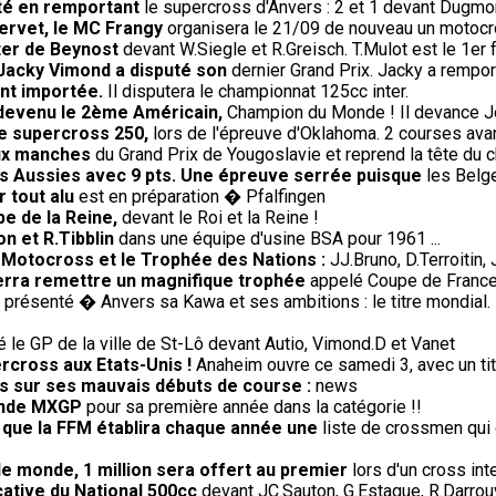
té en remportant
le supercross d'Anvers : 2 et 1 devant Dugmor
Servet, le MC Frangy
organisera le 21/09 de nouveau un motocros
ter de Beynost
devant W.Siegle et R.Greisch. T.Mulot est le 1er f
 Jacky Vimond a disputé son
dernier Grand Prix. Jacky a rempor
ent importée.
Il disputera le championnat 125cc inter.
 devenu le 2ème Américain,
Champion du Monde ! Il devance J
de supercross 250,
lors de l'épreuve d'Oklahoma. 2 courses avant
eux manches
du Grand Prix de Yougoslavie et reprend la tête du 
s Aussies avec 9 pts. Une épreuve serrée puisque
les Belge
 tout alu
est en préparation � Pfalfingen
e de la Reine,
devant le Roi et la Reine !
on et R.Tibblin
dans une équipe d'usine BSA pour 1961 ...
e Motocross et le Trophée des Nations :
JJ.Bruno, D.Terroitin
verra remettre un magnifique trophée
appelé Coupe de France r
présenté � Anvers sa Kawa et ses ambitions : le titre mondial. 
le GP de la ville de St-Lô devant Autio, Vimond.D et Vanet
rcross aux Etats-Unis !
Anaheim ouvre ce samedi 3, avec un titr
us sur ses mauvais débuts de course :
news
onde MXGP
pour sa première année dans la catégorie !!
e que la FFM établira chaque année une
liste de crossmen qui 
le monde, 1 million sera offert au premier
lors d'un cross in
cative du National 500cc
devant JC.Sauton, G.Estaque, R.Darrouy