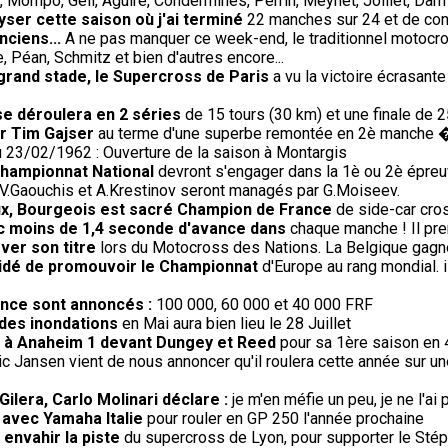
 Mompo, Geil, Aguire, Condermines, Perrin, Meynet, Jolliet, Darm
lyser cette saison où j'ai terminé
22 manches sur 24 et de con
nciens...
A ne pas manquer ce week-end, le traditionnel motocro
 Péan, Schmitz et bien d'autres encore...
 grand stade, le Supercross de Paris
a vu la victoire écrasante
se déroulera en 2 séries
de 15 tours (30 km) et une finale de 2
ur Tim Gajser
au terme d'une superbe remontée en 2è manche 
 23/02/1962 : Ouverture de la saison à Montargis
championnat National
devront s'engager dans la 1è ou 2è épreuv
V.Gaouchis et A.Krestinov seront managés par G.Moiseev.
oux, Bourgeois est sacré Champion de France
de side-car cros
ec moins de 1,4 seconde d'avance dans
chaque manche ! Il pren
ver son titre
lors du Motocross des Nations. La Belgique gagne 
écidé de promouvoir le Championnat
d'Europe au rang mondial. 
rance sont annoncés :
100 000, 60 000 et 40 000 FRF
 des inondations
en Mai aura bien lieu le 28 Juillet
re à Anaheim 1 devant Dungey et Reed
pour sa 1ère saison en 
ic Jansen vient de nous annoncer qu'il roulera cette année sur un
ilera, Carlo Molinari déclare :
je m'en méfie un peu, je ne l'a
 avec Yamaha Italie
pour rouler en GP 250 l'année prochaine
à envahir la piste
du supercross de Lyon, pour supporter le Stéph