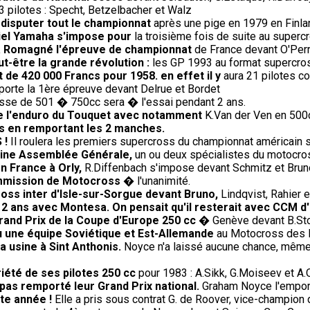
 pilotes : Specht, Betzelbacher et Walz
 disputer tout le championnat
après une pige en 1979 en Finla
iciel Yamaha s'impose pour
la troisième fois de suite au super
' à Romagné l'épreuve de championnat
de France devant O'Perri
-être la grande révolution :
les GP 1993 au format supercros
t de 420 000 Francs pour 1958. en effet il y
aura 21 pilotes co
rte la 1ère épreuve devant Delrue et Bordet
sse de 501 � 750cc sera � l'essai pendant 2 ans.
de l'enduro du Touquet avec notamment
K.Van der Ven en 500c
s en remportant les 2 manches.
 !
Il roulera les premiers supercross du championnat américain 
haine Assemblée Générale,
un ou deux spécialistes du motocros
en France à Orly,
R.Diffenbach s'impose devant Schmitz et Brun
ommission de Motocross
� l'unanimité.
oss inter d'Isle-sur-Sorgue devant Bruno,
Lindqvist, Rahier 
e 2 ans avec Montesa. On pensait qu'il resterait avec CCM d
rand Prix de la Coupe d'Europe 250 cc
� Genève devant B.Sto
 vu une équipe Soviétique et Est-Allemande
au Motocross des Na
 usine à Sint Anthonis.
Noyce n'a laissé aucune chance, même a
riété de ses pilotes 250 cc
pour 1983 : A.Sikk, G.Moiseev et A.
 pas remporté leur Grand Prix national.
Graham Noyce l'emporte
te année !
Elle a pris sous contrat G. de Roover, vice-champion 