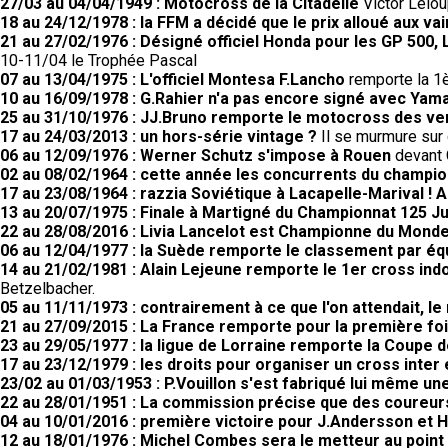
27/03 au 04/04/1949 : Motocross de la Citadelle
Victor Lelou
18 au 24/12/1978 : la FFM a décidé que le prix alloué aux
21 au 27/02/1976 : Désigné officiel Honda pour les GP 50
10-11/04 le Trophée Pascal
07 au 13/04/1975 : L'officiel Montesa F.Lancho
remporte la 1è
10 au 16/09/1978 : G.Rahier n'a pas encore signé avec Yam
25 au 31/10/1976 : JJ.Bruno remporte le motocross des v
17 au 24/03/2013 : un hors-série vintage ?
Il se murmure sur c
06 au 12/09/1976 : Werner Schutz s'impose à Rouen
devant 
02 au 08/02/1964 : cette année les concurrents du champio
17 au 23/08/1964 : razzia Soviétique à Lacapelle-Marival !
13 au 20/07/1975 : Finale à Martigné du Championnat 125 Ju
22 au 28/08/2016 : Livia Lancelot est Championne du Monde
06 au 12/04/1977 : la Suède remporte le classement par éq
14 au 21/02/1981 : Alain Lejeune remporte le 1er cross ind
Betzelbacher.
05 au 11/11/1973 : contrairement à ce que l'on attendait, 
21 au 27/09/2015 : La France remporte pour la première fo
23 au 29/05/1977 : la ligue de Lorraine remporte la Coupe
17 au 23/12/1979 : les droits pour organiser un cross inter
23/02 au 01/03/1953 : P.Vouillon s'est fabriqué lui même un
22 au 28/01/1951 : La commission précise que des coureurs
04 au 10/01/2016 : première victoire pour J.Andersson et 
12 au 18/01/1976 : Michel Combes sera le metteur au poin