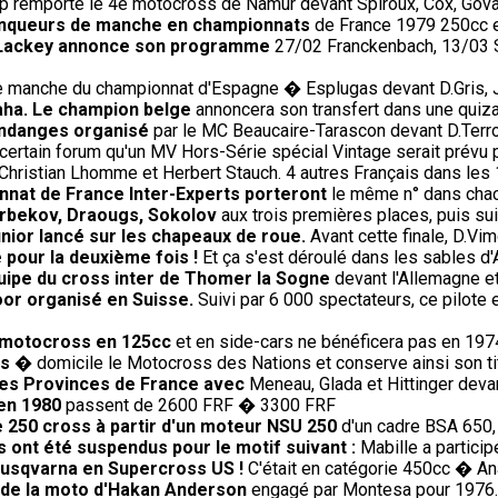
p remporte le 4è motocross de Namur devant Spiroux, Cox, Gova
 vainqueurs de manche en championnats
de France 1979 250cc et
0, Lackey annonce son programme
27/02 Franckenbach, 13/03 Si
 manche du championnat d'Espagne � Esplugas devant D.Gris, J.
aha. Le champion belge
annoncera son transfert dans une quiza
endanges organisé
par le MC Beaucaire-Tarascon devant D.Terroit
ertain forum qu'un MV Hors-Série spécial Vintage serait prévu pour
Christian Lhomme et Herbert Stauch. 4 autres Français dans les
nnat de France Inter-Experts porteront
le même n° dans chac
 Arbekov, Draougs, Sokolov
aux trois premières places, puis sui
nior lancé sur les chapeaux de roue.
Avant cette finale, D.Vim
 pour la deuxième fois !
Et ça s'est déroulé dans les sables d'
uipe du cross inter de Thomer la Sogne
devant l'Allemagne et
oor organisé en Suisse.
Suivi par 6 000 spectateurs, ce pilote
le motocross en 125cc
et en side-cars ne bénéficera pas en 19
is
� domicile le Motocross des Nations et conserve ainsi son tit
 des Provinces de France avec
Meneau, Glada et Hittinger deva
 en 1980
passent de 2600 FRF � 3300 FRF
e 250 cross à partir d'un moteur NSU 250
d'un cadre BSA 650,
 ont été suspendus pour le motif suivant :
Mabille a partici
Husqvarna en Supercross US !
C'était en catégorie 450cc � An
t de la moto d'Hakan Anderson
engagé par Montesa pour 1976.