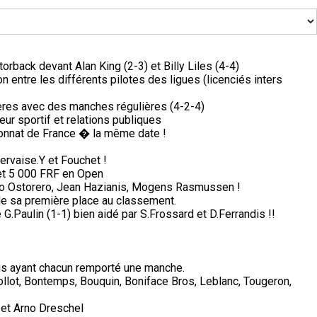
orback devant Alan King (2-3) et Billy Liles (4-4)
on entre les différents pilotes des ligues (licenciés inters
ères avec des manches régulières (4-2-4)
ur sportif et relations publiques
nnat de France � la même date !
ervaise.Y et Fouchet !
et 5 000 FRF en Open
lio Ostorero, Jean Hazianis, Mogens Rasmussen !
de sa première place au classement.
G.Paulin (1-1) bien aidé par S.Frossard et D.Ferrandis !!
is ayant chacun remporté une manche.
Collot, Bontemps, Bouquin, Boniface Bros, Leblanc, Tougeron,
et Arno Dreschel