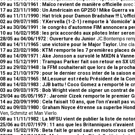
09 au 15/10/1961 : Maïco revient de manière officielle
avec 3
17 au 23/11/1980 : Un Américain en GP250 ! Mike Guerra va
05 au 11/11/1990 : Hat trick pour Damon Bradshaw !!! L'off
02 au 09/07/1985 : Y.Kervella (1-2-1) remporte à 'domicile
24 au 30/06/1991 : le congrès d'automne FIM annoncera peut
10 au 16/02/1958 : les prix accordés aux pilotes Inter seron
28/05 au 04/06/1972 : Ouverture du Junior
JC.Bontemps rempo
08 au 14/11/1965 : une victoire pour le Major Taylor.
Une cla
17 au 23/02/1986 : KTM remporte les 7 premières places 
08 au 14/09/1971 : Ake Jonsson a survolé le MXDN à Vanne
09 au 15/12/1991 : Trampas Parker fait son retour en SX US
23 au 29/02/1948 : la FFM souhaiterait que lors de la proc
15 au 21/10/1979 : pour le dernier cross inter de la saison 
08 au 14/03/1965 : M.Lesueur est réelu Président de la C
08 au 14/03/1983 : JJB battu ! Coco Gomez a remporté le cr
03 au 09/03/1975 : Bob Wright vient de signer un contrat d
29/04 au 05/05/1957 : Jaromir Cizek remporte le premier G
14 au 20/09/1990 : Cela faisait 10 ans, que l'on n'avait pas
02 au 09/03/1980 : Graham Noyce étrenne sa superbe Honda
Ven, Schmitz et Man Vierlo.
08 au 11/11/1982 : La MFSU vient de publier la liste de noto
25/06 au 01/07/1979 : 11 ans que les Britanniques n'avaient
09 au 15/02/1976 : Beta fait le grand saut en motocross cet