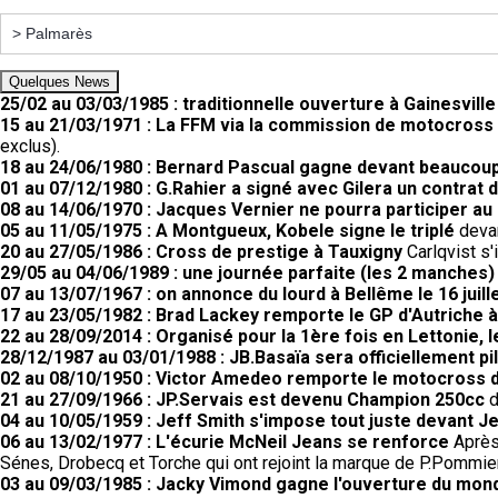
Quelques News
25/02 au 03/03/1985 : traditionnelle ouverture à Gainesville
15 au 21/03/1971 : La FFM via la commission de motocross a
exclus).
18 au 24/06/1980 : Bernard Pascual gagne devant beaucoup
01 au 07/12/1980 : G.Rahier a signé avec Gilera un contrat 
08 au 14/06/1970 : Jacques Vernier ne pourra participer au 
05 au 11/05/1975 : A Montgueux, Kobele signe le triplé
devan
20 au 27/05/1986 : Cross de prestige à Tauxigny
Carlqvist s'
29/05 au 04/06/1989 : une journée parfaite (les 2 manches
07 au 13/07/1967 : on annonce du lourd à Bellême le 16 juill
17 au 23/05/1982 : Brad Lackey remporte le GP d'Autriche à
22 au 28/09/2014 : Organisé pour la 1ère fois en Lettonie,
28/12/1987 au 03/01/1988 : JB.Basaïa sera officiellement pi
02 au 08/10/1950 : Victor Amedeo remporte le motocross
21 au 27/09/1966 : JP.Servais est devenu Champion 250cc
d
04 au 10/05/1959 : Jeff Smith s'impose tout juste devant Je
06 au 13/02/1977 : L'écurie McNeil Jeans se renforce
Après 
Sénes, Drobecq et Torche qui ont rejoint la marque de P.Pommier
03 au 09/03/1985 : Jacky Vimond gagne l'ouverture du mond