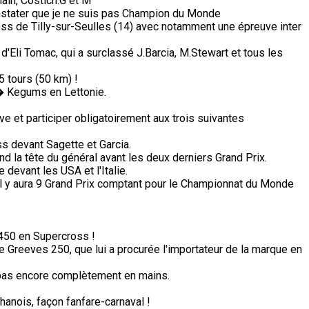
ain, Costich.G et M
stater que je ne suis pas Champion du Monde
ss de Tilly-sur-Seulles (14) avec notamment une épreuve inter
 d'Eli Tomac, qui a surclassé J.Barcia, M.Stewart et tous les
5 tours (50 km) !
� Kegums en Lettonie.
e et participer obligatoirement aux trois suivantes
s devant Sagette et Garcia.
d la tête du général avant les deux derniers Grand Prix.
devant les USA et l'Italie.
il y aura 9 Grand Prix comptant pour le Championnat du Monde
450 en Supercross !
e Greeves 250, que lui a procurée l'importateur de la marque en
i pas encore complètement en mains.
anois, façon fanfare-carnaval !