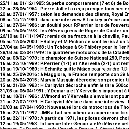
25/11 au 01/12/1985: Superbe comportement (7 et 6) de Bo
22 au 28/06/1964 : Pierre Jolliet a reçu presque tous ses 
20 au 27/01/1957 : selon les demandes des clients, Royal 
08 au 14/12/1980 : dans une interview B.Lackey précise so
21 au 27/04/1986 : un doublé pour P.Perrier lors de l'ouvert
09 au 16/06/1973 : les élèves grecs de Roger de Coster ont
26/10 au 01/11/1947 : remis de sa fracture à la cheville, Pau
05 au 12/06/2000 : F.Bolley et M.Pichon se sont livrés à un 
27/04 au 04/05/1968 : Un Tchèque à St-Thibéry pour le 1er 
28/03 au 03/04/1949 : le quatrième motocross de la Citadell
02 au 08/02/1970 : le champion de Suisse National 250, Pete
16 au 22/10/1989 : P.Perrier (1-1) et Y.Kervella (2-1) ont 
13 au 19/10/1980 : H.Schmitz quitte Maïco
pour rejoindre R.
19 au 25/09/2016 : à Maggiora, la France remporte son 3è 
20 au 26/04/2015 : Marvin Musquin décroche son premier tit
15 au 21/08/1983 : H.Carlqvist décroche enfin le titre 500cc
31/03 au 06/04/1991 : Y.Demaria et Y.Kervella s'imposent à 
12 au 18/01/1986 : J.Vimond et Y.Kervella s'envoleront pour 
21 au 27/07/1979 : H.Carlqvist déclare dans une interview : l
30/03 au 07/04/1958 : Nouveauté lors du motocross de Th
16 au 22/11/1992 : JMB a fait ses adieux au supercross
lors
15 au 22/11/1970 : A partir de 1971, les pilotes devront choi
12 au 19/05/1963 : la licence Inter-Senior a été délivrée c