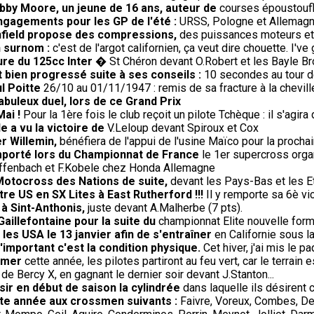
bby Moore, un jeune de 16 ans, auteur de
courses époustoufl
engagements pour les GP de l'été :
URSS, Pologne et Allemagne 
Enfield propose des compressions,
des puissances moteurs et 
n surnom :
c'est de l'argot californien, ça veut dire chouette. I've 
ure du 125cc Inter
� St Chéron devant O.Robert et les Bayle Br
 bien progressé suite à ses conseils :
10 secondes au tour 
l Poitte
26/10 au 01/11/1947 : remis de sa fracture à la cheville
fabuleux duel, lors de ce Grand Prix
Mai !
Pour la 1ère fois le club reçoit un pilote Tchèque : il s'agir
e a vu la victoire de
V.Leloup devant Spiroux et Cox
r Willemin,
bénéfiera de l'appui de l'usine Maïco pour la procha
remporté lors du Championnat de France
le 1er supercross orga
Diffenbach et F.Kobele chez Honda Allemagne
Motocross des Nations de suite,
devant les Pays-Bas et les E
re US en SX Lites à East Rutherford !!!
Il y remporte sa 6è vi
 à Sint-Anthonis,
juste devant A.Malherbe (7 pts).
Gaillefontaine pour la suite du
championnat Elite nouvelle form
les USA le 13 janvier afin de s'entraîner
en Californie sous l
'important c'est la condition physique.
Cet hiver, j'ai mis le p
omer
cette année, les pilotes partiront au feu vert, car le terrai
 de Bercy X, en gagnant le dernier soir devant J.Stanton...
sir en début de saison la cylindrée
dans laquelle ils désirent c
ette année aux crossmen suivants :
Faivre, Voreux, Combes, De